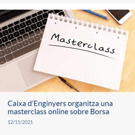
t
n
r
g
o
u
C
t
a
s
t
Caixa d’Enginyers organitza una
masterclass online sobre Borsa
e
12/11/2021