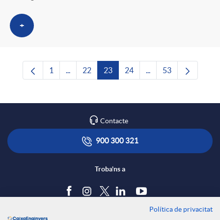
+
1
...
22
23
24
...
53
Pàgina
Pàgines intermèdies Utilitzeu TAB per navega
Pàgina
Pàgina
Pàgina
Pàgines intermèdies U
Pàgina
Contacte
900 300 321
Troba'ns a
Política de privacitat
Blog