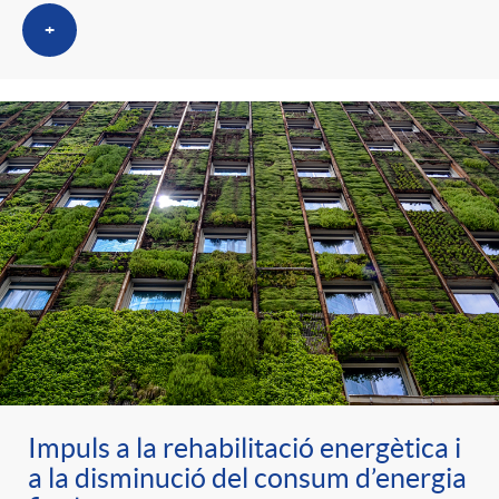
g
+
o
r
i
a
s
Impuls a la rehabilitació energètica i
a la disminució del consum d’energia