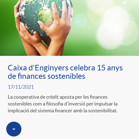
e
n
d
e
g
c
e
p
o
l
c
r
r
a
Caixa d'Enginyers celebra 15 anys
o
e
de finances sostenibles
i
F
n
17/11/2021
n
La cooperativa de crèdit aposta per les finances
e
i
sostenibles com a filosofia d'inversió per impulsar la
t
implicació del sistema financer amb la sostenibilitat.
s
s
l
i
+
a