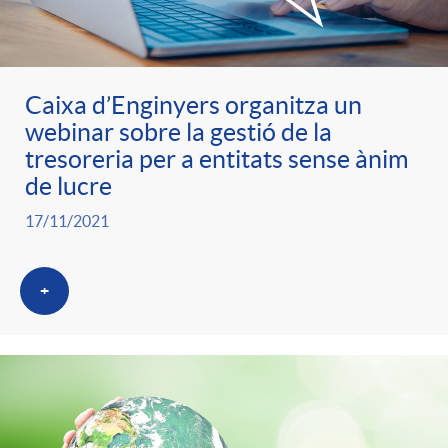
ó
t
l
r
p
e
i
Caixa d’Enginyers organitza un
a
webinar sobre la gestió de la
e
n
c
tresoreria per a entitats sense ànim
S
de lucre
r
i
a
17/11/2021
a
c
d
d
+
l
a
o
o
a
t
A
r
d