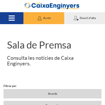
Salta al contingut principal
Accés
Dona't d'alta
S
Sala de Premsa
l
Consulta les notícies de Caixa
Enginyers.
i
d
Filtrar per:
N
Acords
e