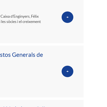
o
m
 Caixa d’Enginyers, Félix
+
 les sòcies i el creixement
a
stos Generals de
+