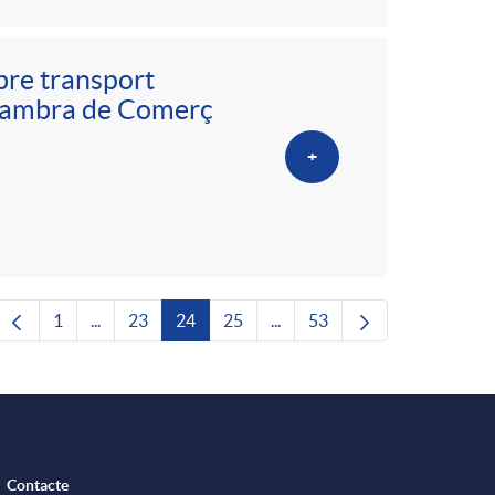
bre transport
a Cambra de Comerç
+
1
...
23
24
25
...
53
Pàgina
Pàgines intermèdies Utilitzeu TAB per navegar.
Pàgina
Pàgina
Pàgina
Pàgines intermèdies Utilitze
Pàgina
Contacte