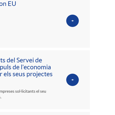
ion EU
+
ts del Servei de
puls de l'economia
er els seus projectes
+
mpreses sol·licitants el seu
.