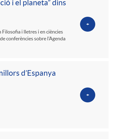
ió i el planeta” dins
+
Filosofia i lletres i en ciències
 de conferències sobre l’Agenda
millors d’Espanya
+