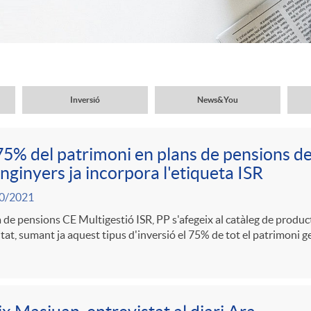
Inversió
News&You
75% del patrimoni en plans de pensions d
nginyers ja incorpora l'etiqueta ISR
0/2021
a de pensions CE Multigestió ISR, PP s'afegeix al catàleg de produ
itat, sumant ja aquest tipus d'inversió el 75% de tot el patrimoni g