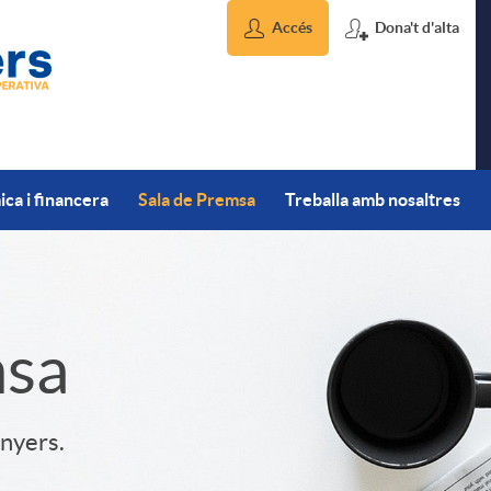
Accés
Dona't d'alta
ca i financera
Sala de Premsa
Treballa amb nosaltres
msa
inyers.