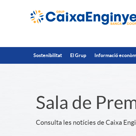
Salta al contingut principal
Sostenibilitat
El Grup
Informació econòmi
S
Sala de Pre
l
Consulta les notícies de Caixa Eng
i