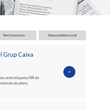
o
r
d
Next Generation
Responsabilitat social
'
el Grup Caixa
i
+
d
ctes amb etiqueta ISR de
estionat de plans.
i