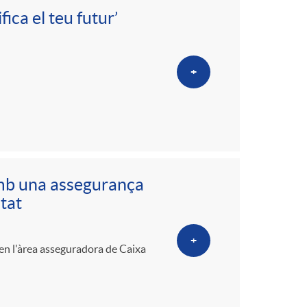
ica el teu futur’
+
amb una assegurança
itat
+
 en l'àrea asseguradora de Caixa