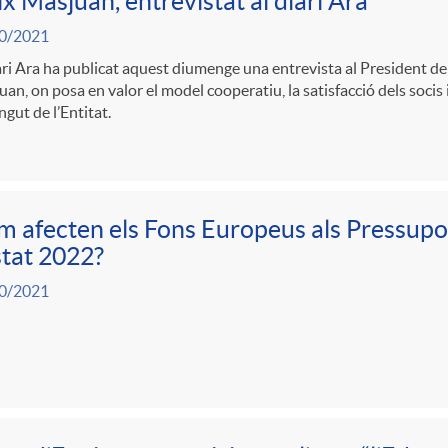
ix Masjuan, entrevistat al diari Ara
0/2021
ari Ara ha publicat aquest diumenge una entrevista al President de
an, on posa en valor el model cooperatiu, la satisfacció dels socis i
ngut de l’Entitat.
 afecten els Fons Europeus als Pressupo
stat 2022?
0/2021