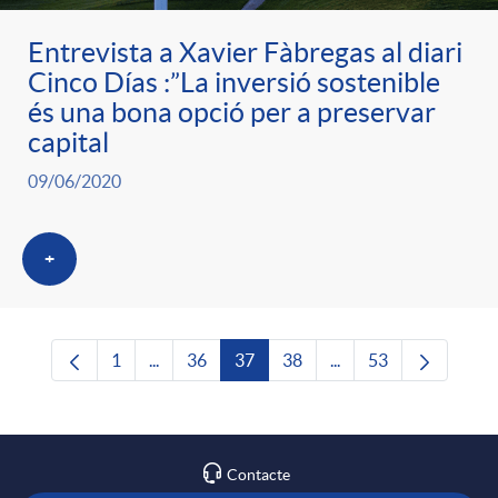
Entrevista a Xavier Fàbregas al diari
Cinco Días :”La inversió sostenible
és una bona opció per a preservar
capital
09/06/2020
+
1
...
36
37
38
...
53
Pàgina
Pàgines intermèdies Utilitzeu TAB per navega
Pàgina
Pàgina
Pàgina
Pàgines intermèdies U
Pàgina
Contacte