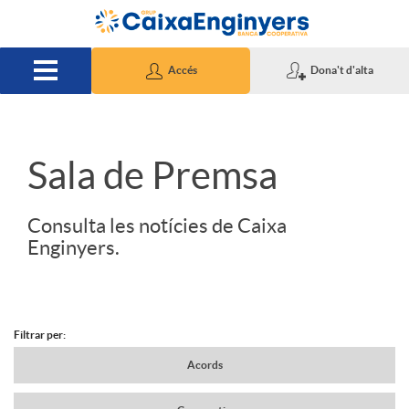
Salta al contingut principal
Accés
Dona't d'alta
S
Sala de Premsa
l
Consulta les notícies de Caixa
Enginyers.
i
d
Filtrar per:
N
Acords
e