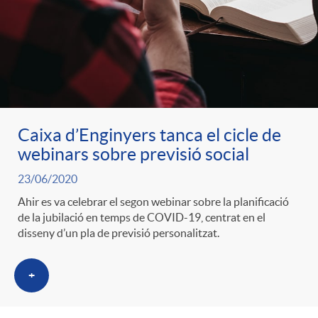
ó
t
l
r
p
e
i
a
e
n
c
S
Caixa d’Enginyers tanca el cicle de
r
i
webinars sobre previsió social
a
a
23/06/2020
c
d
d
Ahir es va celebrar el segon webinar sobre la planificació
l
de la jubilació en temps de COVID-19, centrat en el
disseny d’un pla de previsió personalitzat.
a
o
o
a
+
t
A
r
d