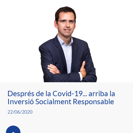
e
n
d
e
g
c
e
p
o
l
c
r
r
a
o
e
i
F
n
n
Després de la Covid-19... arriba la
e
i
Inversió Socialment Responsable
t
s
22/06/2020
s
l
i
a
+