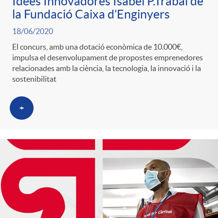
Idees Innovadores Isabel P.Trabal de
g
la Fundació Caixa d’Enginyers
18/06/2020
o
El concurs, amb una dotació econòmica de 10.000€,
impulsa el desenvolupament de propostes emprenedores
relacionades amb la ciència, la tecnologia, la innovació i la
r
sostenibilitat
i
+
a
s