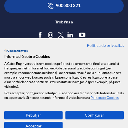
900 300 321
Troba'ns a
Política de privacitat
Blog
Informació sobre Cookies
Tauler d'anuncis
A Caixa Enginyers utilitzem cookies pròpies i de tercers amb finalitats d'anàlisi
Política de cookies
(fet que permet millorar el lloc web), de personalització de contingut (per
Avís legal
exemple, recomanacions de vídeos) i de personalització de la publicitat que se't
mostra a llocs web i xarxes socials. La personalització es realitza sobre la base
Seguretat Online
d'un perfil elaborat a partir dels teus hàbits de navegació (per exemple, pàgines
Privacitat
visitades).
Pots acceptar, configurar o rebutjar l'ús de cookies fent servir els botons facilitats
Canal denúncies
en aquest avís. Si necessites més informació visita la nostra
Política de Cookies
.
Descarrega-la ara
Rebutjar
Configurar
Banca MOBILE
Acceptar