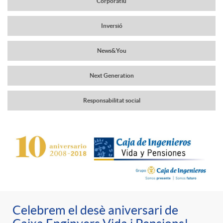
Corporatiu
a
r
Inversió
v
News&You
c
e
Next Generation
a
g
Responsabilitat social
b
a
C
P
e
c
o
u
c
i
n
b
Celebrem el desè aniversari de
e