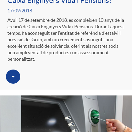
Caixa Enginyers Vida i Pensions!
ó
t
l
17/09/2018
r
Avui, 17 de setembre de 2018, es compleixen 10 anys de la
p
e
i
creació de Caixa Enginyers Vida i Pensions. Durant aquest
a
temps, ha aconseguit ser l'entitat de referència d'estalvi i
previsió del Grup, amb un creixement sostingut i una
e
n
c
excel·lent situació de solvència, oferint als nostres socis
S
una ampli ventall de productes i un assessorament
personalitzat.
r
i
a
a
+
c
d
d
l
a
o
o
a
t
A
r
d