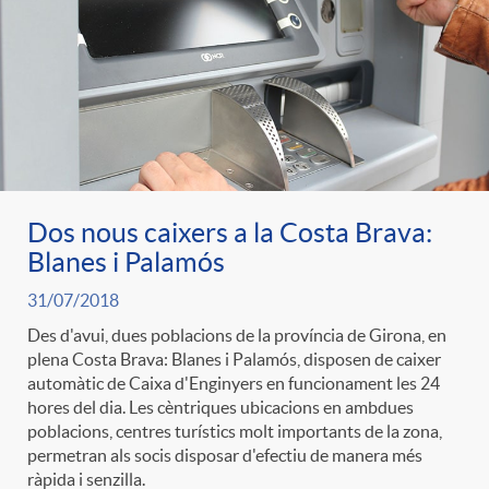
e
n
d
e
g
c
e
p
o
l
c
r
r
a
Dos nous caixers a la Costa Brava:
o
e
Blanes i Palamós
i
F
31/07/2018
n
n
Des d'avui, dues poblacions de la província de Girona, en
plena Costa Brava: Blanes i Palamós, disposen de caixer
e
i
t
automàtic de Caixa d'Enginyers en funcionament les 24
s
hores del dia. Les cèntriques ubicacions en ambdues
s
poblacions, centres turístics molt importants de la zona,
l
i
permetran als socis disposar d'efectiu de manera més
a
ràpida i senzilla.