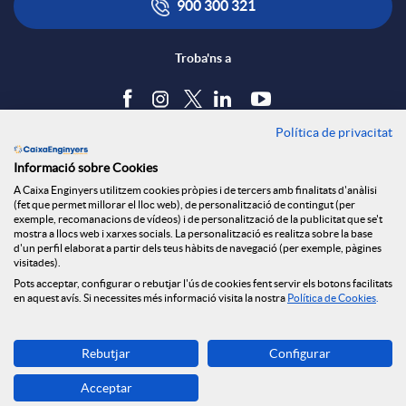
900 300 321
Troba'ns a
Política de privacitat
Blog
Informació sobre Cookies
Tauler d'anuncis
A Caixa Enginyers utilitzem cookies pròpies i de tercers amb finalitats d'anàlisi
Política de cookies
(fet que permet millorar el lloc web), de personalització de contingut (per
Avís legal
exemple, recomanacions de vídeos) i de personalització de la publicitat que se't
mostra a llocs web i xarxes socials. La personalització es realitza sobre la base
Seguretat Online
d'un perfil elaborat a partir dels teus hàbits de navegació (per exemple, pàgines
Privacitat
visitades).
Pots acceptar, configurar o rebutjar l'ús de cookies fent servir els botons facilitats
Canal denúncies
en aquest avís. Si necessites més informació visita la nostra
Política de Cookies
.
Descarrega-la ara
Rebutjar
Configurar
Banca MOBILE
Acceptar
© Grup Caixa Enginyers 2026