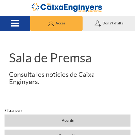
Salta al contingut principal
Accés
Dona't d'alta
S
Sala de Premsa
l
Consulta les notícies de Caixa
Enginyers.
i
d
Filtrar per:
N
Acords
e