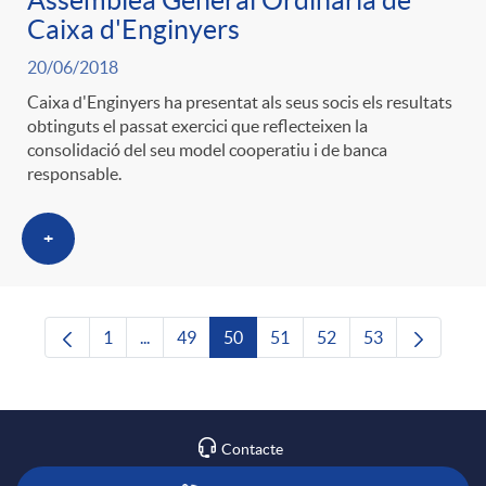
Assemblea General Ordinària de
Caixa d'Enginyers
20/06/2018
Caixa d'Enginyers ha presentat als seus socis els resultats
obtinguts el passat exercici que reflecteixen la
consolidació del seu model cooperatiu i de banca
responsable.
+
1
...
49
50
51
52
53
Pàgina
Pàgines intermèdies Utilitzeu TAB per navegar
Pàgina
Pàgina
Pàgina
Pàgina
Pàgina
Contacte