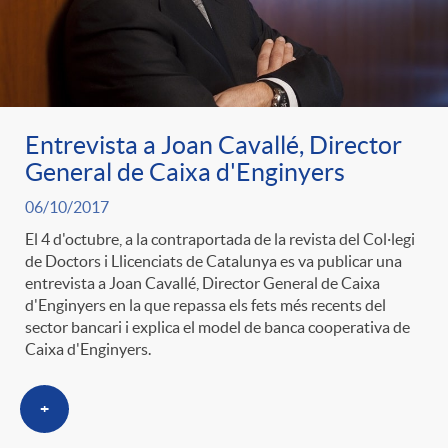
ó
t
l
r
p
e
i
a
e
n
Entrevista a Joan Cavallé, Director
c
General de Caixa d'Enginyers
S
r
i
06/10/2017
a
a
El 4 d'octubre, a la contraportada de la revista del Col·legi
de Doctors i Llicenciats de Catalunya es va publicar una
c
d
d
entrevista a Joan Cavallé, Director General de Caixa
l
d'Enginyers en la que repassa els fets més recents del
sector bancari i explica el model de banca cooperativa de
a
o
o
Caixa d'Enginyers.
a
t
A
r
+
d