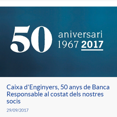
e
n
d
e
g
c
e
p
o
l
c
r
r
a
o
e
i
F
n
n
Caixa d'Enginyers, 50 anys de Banca
e
i
t
Responsable al costat dels nostres
s
socis
s
l
i
29/09/2017
a