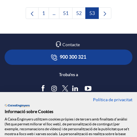
1
...
51
52
53
Pàgina
Pàgines intermèdies Utilitzeu TAB per n
Pàgina
Pàgina
Pàgina
Contacte
900 300 321
Troba'ns a
Política de privacitat
Blog
Informació sobre Cookies
Tauler d'anuncis
A Caixa Enginyers utilitzem cookies pròpies i de tercers amb finalitats d'anàlisi
Política de cookies
(fet que permet millorar el lloc web), de personalització de contingut (per
Avís legal
exemple, recomanacions de vídeos) i de personalització de la publicitat que se't
mostra a llocs web i xarxes socials. La personalització es realitza sobre la base
Seguretat Online