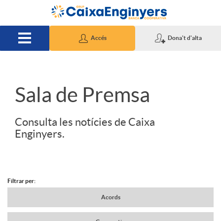
Salta al contingut principal
Accés
Dona't d'alta
S
Sala de Premsa
l
Consulta les notícies de Caixa
Enginyers.
i
d
Filtrar per:
N
Acords
e