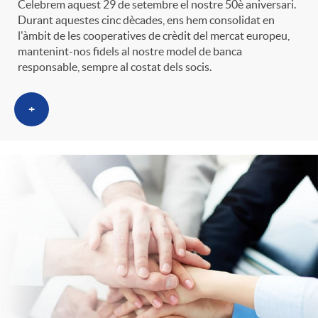
Celebrem aquest 29 de setembre el nostre 50è aniversari.
t
n
Durant aquestes cinc dècades, ens hem consolidat en
l'àmbit de les cooperatives de crèdit del mercat europeu,
mantenint-nos fidels al nostre model de banca
r
g
responsable, sempre al costat dels socis.
o
u
+
C
t
a
s
t
e