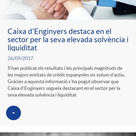
g
o
Caixa d'Enginyers destaca en el
sector per la seva elevada solvència i
r
liquiditat
26/09/2017
i
S'han publicat els resultats i les principals magnituds de
les majors entitats de crèdit espanyoles en volum d'actiu.
Gràcies a aquesta informació s'ha pogut observar que
a
Caixa d'Enginyers segueix destacant en el sector per la
seva elevada solvència i liquiditat
s
+