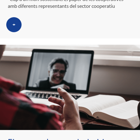
g
amb diferents representants del sector cooperatiu
o
+
r
i
a
s