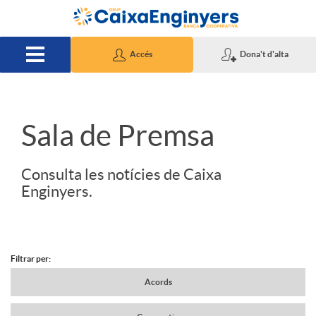
Salta al contingut principal
Accés
Dona't d'alta
S
Sala de Premsa
l
Consulta les notícies de Caixa
Enginyers.
i
d
Filtrar per:
N
Acords
e