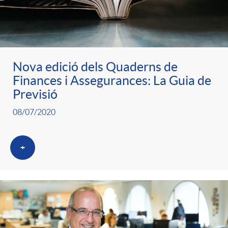
ó
t
l
r
p
e
i
a
Nova edició dels Quaderns de
e
n
c
Finances i Assegurances: La Guia de
S
Previsió
r
i
a
08/07/2020
a
c
d
d
+
l
a
o
o
a
t
A
r
d