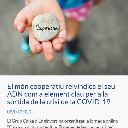
t
n
r
g
o
u
C
t
a
s
El món cooperatiu reivindica el seu
ADN com a element clau per a la
t
sortida de la crisi de la COVID-19
03/07/2020
e
El Grup Caixa d’Enginyers ha organitzat la jornada online
“Cap a un món sostenible. El paper de les cooperatives”