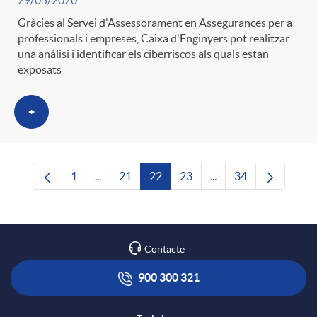
29/05/2020
Gràcies al Servei d'Assessorament en Assegurances per a
professionals i empreses, Caixa d'Enginyers pot realitzar
una anàlisi i identificar els ciberriscos als quals estan
exposats
+
1
...
21
22
23
...
34
Pàgina
Pàgines intermèdies Utilitzeu TAB per navega
Pàgina
Pàgina
Pàgina
Pàgines intermèdies U
Pàgina
Contacte
900 300 321