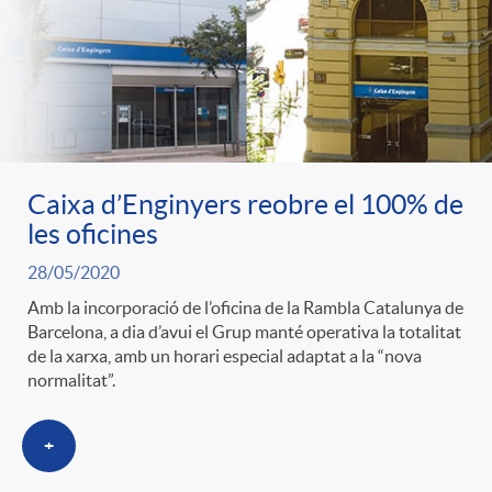
ó
t
l
r
p
e
i
a
e
n
c
S
Caixa d’Enginyers reobre el 100% de
r
i
les oficines
a
a
28/05/2020
c
d
d
Amb la incorporació de l’oficina de la Rambla Catalunya de
l
Barcelona, a dia d’avui el Grup manté operativa la totalitat
de la xarxa, amb un horari especial adaptat a la “nova
a
o
o
normalitat”.
a
t
A
+
r
d