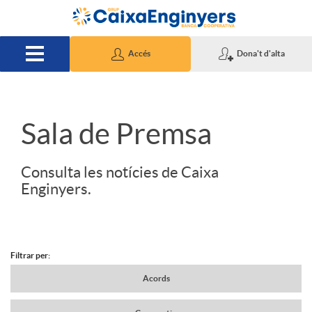
Salta al contingut principal
Accés
Dona't d'alta
S
Sala de Premsa
l
Consulta les notícies de Caixa
Enginyers.
i
d
Filtrar per:
N
Acords
e