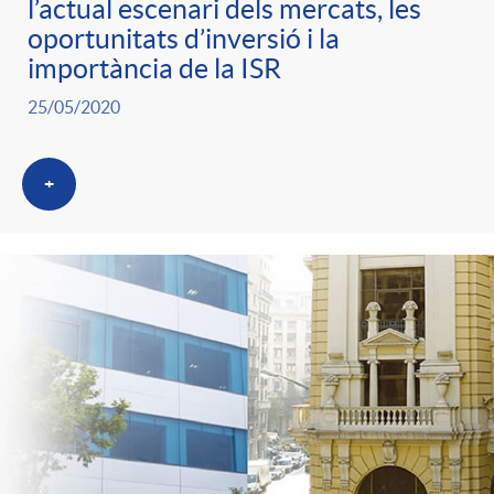
l’actual escenari dels mercats, les
g
oportunitats d’inversió i la
importància de la ISR
o
25/05/2020
r
+
i
a
s