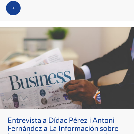
t
n
+
r
g
o
u
C
t
a
s
t
e
Entrevista a Dídac Pérez i Antoni
Fernández a La Información sobre