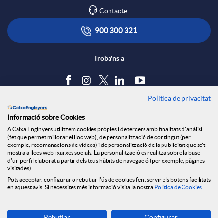
Contacte
900 300 321
Troba'ns a
Política de privacitat
Blog
Informació sobre Cookies
Tauler d'anuncis
A Caixa Enginyers utilitzem cookies pròpies i de tercers amb finalitats d'anàlisi
Política de cookies
(fet que permet millorar el lloc web), de personalització de contingut (per
Avís legal
exemple, recomanacions de vídeos) i de personalització de la publicitat que se't
mostra a llocs web i xarxes socials. La personalització es realitza sobre la base
Seguretat Online
d'un perfil elaborat a partir dels teus hàbits de navegació (per exemple, pàgines
Privacitat
visitades).
Pots acceptar, configurar o rebutjar l'ús de cookies fent servir els botons facilitats
Canal denúncies
en aquest avís. Si necessites més informació visita la nostra
Política de Cookies
.
Descarrega-la ara
Rebutjar
Configurar