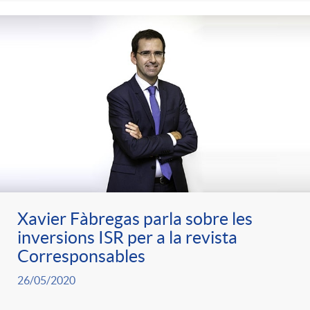
e
n
d
e
g
c
e
p
o
l
c
r
r
a
o
e
i
F
n
n
Xavier Fàbregas parla sobre les
e
i
inversions ISR per a la revista
t
s
Corresponsables
s
l
26/05/2020
i
a