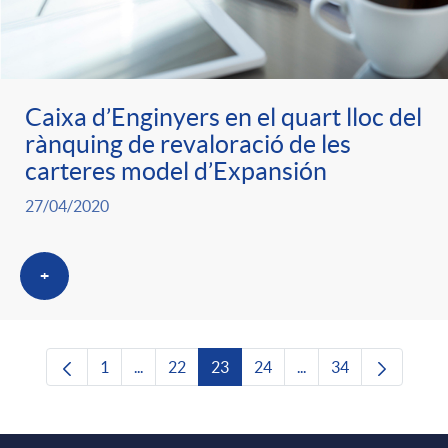
Caixa d’Enginyers en el quart lloc del
rànquing de revaloració de les
carteres model d’Expansión
27/04/2020
+
1
...
22
23
24
...
34
Pàgina
Pàgines intermèdies Utilitzeu TAB per navega
Pàgina
Pàgina
Pàgina
Pàgines intermèdies U
Pàgina