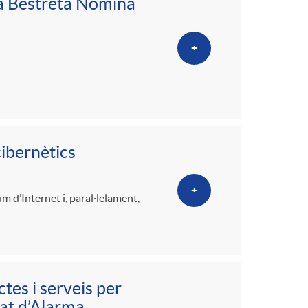
la Bestreta Nòmina
+
cibernètics
+
m d’Internet i, paral·lelament,
tes i serveis per
tat d’Alarma