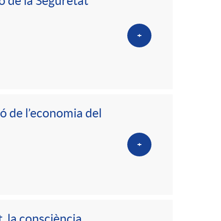
o
ó de la Seguretat
m
+
a
ió de l’economia del
+
, la consciència