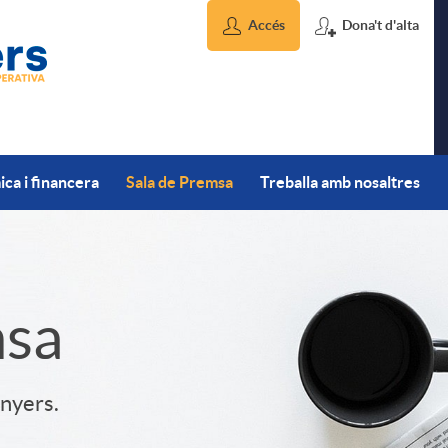
Accés
Dona't d'alta
ca i financera
Sala de Premsa
Treballa amb nosaltres
msa
inyers.