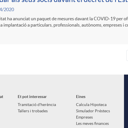
4/2020
itat ha anunciat un paquet de mesures davant la COVID-19 per ofer
a implantació a particulars, professionals, autònoms, empreses i co
at
Et pot interessar
Eines
Tramitació d'herència
Calcula Hipoteca
Tallers i trobades
Simulador Préstecs
Empreses
Les meves finances