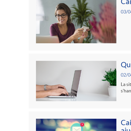
g
Cai
03/0
o
r
i
Qui
a
02/0
La si
s’han
s
Cai
aju