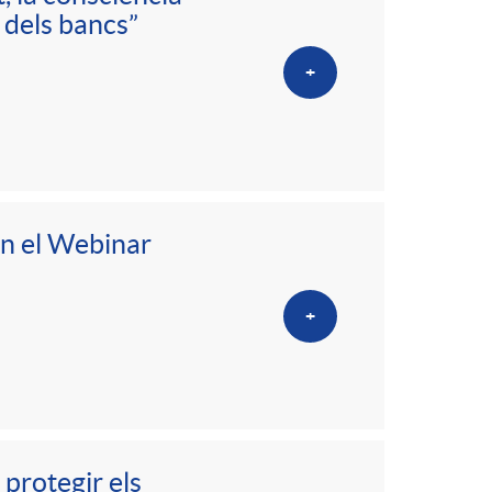
 dels bancs”
+
en el Webinar
+
 protegir els