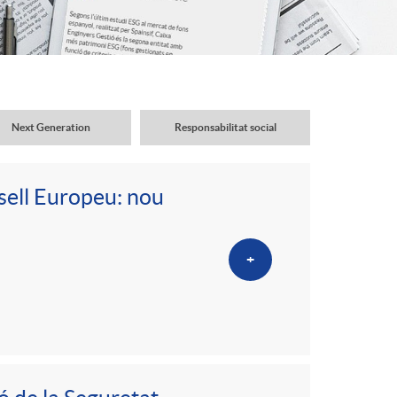
o
r
d
Next Generation
Responsabilitat social
'
sell Europeu: nou
i
+
d
i