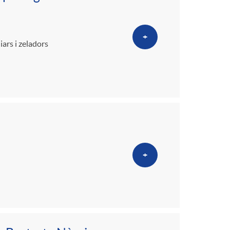
+
ars i zeladors
+