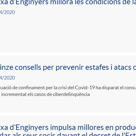
xa d’Enginyers millora les condicions de 
4/2020
nze consells per prevenir estafes i atacs 
4/2020
tuació de confinament per la crisi del Covid-19 ha disparat el consu
 incrementat els casos de ciberdelinqüència
xa d’Enginyers impulsa millores en produc
dar als seus socis davant el decret de l’Es