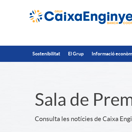
Salta al contingut principal
Sostenibilitat
El Grup
Informació econòmi
S
Sala de Pre
l
Consulta les notícies de Caixa Eng
i