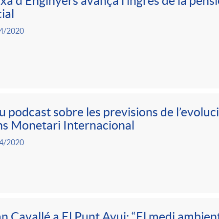
xa d’Enginyers avança l’ingrés de la pensi
ial
4/2020
 podcast sobre les previsions de l’evoluc
s Monetari Internacional
4/2020
n Cavallé a El Punt Avui: “El medi ambient