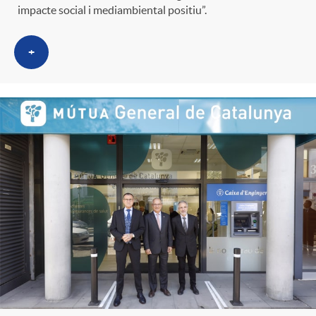
g
impacte social i mediambiental positiu”.
+
o
r
i
a
s