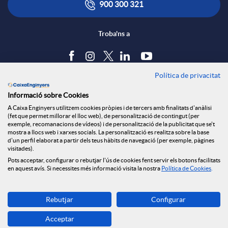
900 300 321
Troba'ns a
Política de privacitat
Blog
Informació sobre Cookies
Tauler d'anuncis
A Caixa Enginyers utilitzem cookies pròpies i de tercers amb finalitats d'anàlisi
Política de cookies
(fet que permet millorar el lloc web), de personalització de contingut (per
Avís legal
exemple, recomanacions de vídeos) i de personalització de la publicitat que se't
mostra a llocs web i xarxes socials. La personalització es realitza sobre la base
Seguretat Online
d'un perfil elaborat a partir dels teus hàbits de navegació (per exemple, pàgines
Privacitat
visitades).
Pots acceptar, configurar o rebutjar l'ús de cookies fent servir els botons facilitats
Canal denúncies
en aquest avís. Si necessites més informació visita la nostra
Política de Cookies
.
Descarrega-la ara
Rebutjar
Configurar
Banca MOBILE
Acceptar
© Grup Caixa Enginyers 2026