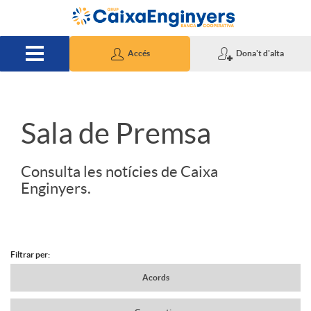
Salta al contingut principal
Accés
Dona't d'alta
S
Sala de Premsa
l
Consulta les notícies de Caixa
Enginyers.
i
d
Filtrar per:
N
Acords
e