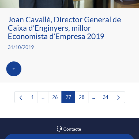
Joan Cavallé, Director General de
Caixa d’Enginyers, millor
Economista d’Empresa 2019
31/10/2019
+
1
...
26
27
28
...
34
Pàgina
Pàgines intermèdies Utilitzeu TAB per navega
Pàgina
Pàgina
Pàgina
Pàgines intermèdies U
Pàgina
Contacte