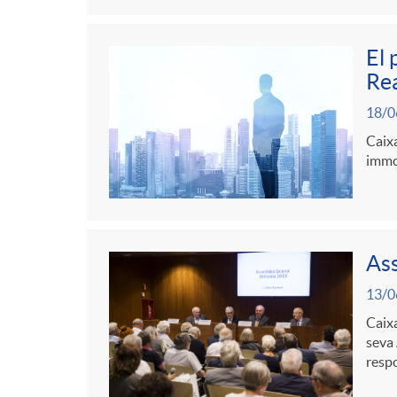
El 
Rea
18/0
Caixa
immob
Ass
13/0
Caixa
seva 
resp