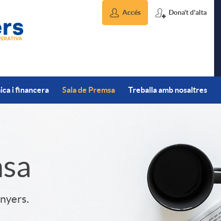
Accés
Dona't d'alta
ca i financera
Sala de Premsa
Treballa amb nosaltres
msa
inyers.