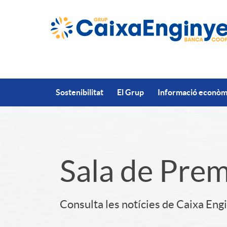
Salta al contingut principal
Sostenibilitat
El Grup
Informació econòmi
S
Sala de Pre
l
Consulta les notícies de Caixa Eng
i