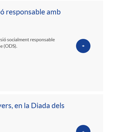
o
sió responsable amb
m
a
rsió socialment responsable
le (ODS).
+
ers, en la Diada dels