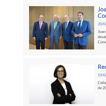
g
Joa
o
Com
20/0
r
Joan 
desaf
Comer
i
a
Rec
s
19/0
Celia
de 2