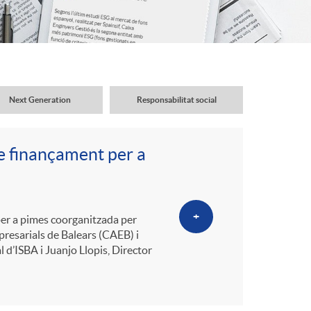
o
r
d
Next Generation
Responsabilitat social
'
re finançament per a
i
d
+
per a pimes coorganitzada per
resarials de Balears (CAEB) i
 d’ISBA i Juanjo Llopis, Director
i