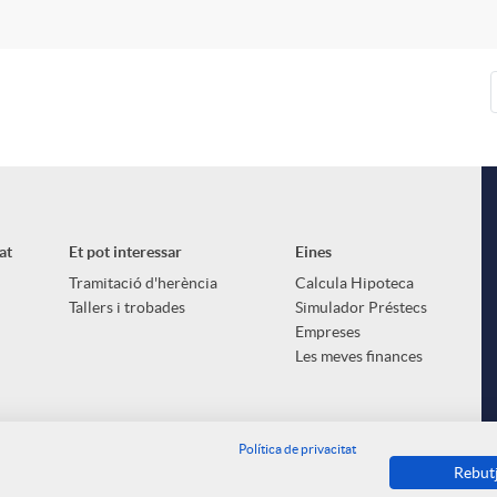
at
Et pot interessar
Eines
Tramitació d'herència
Calcula Hipoteca
Tallers i trobades
Simulador Préstecs
Empreses
Les meves finances
Política de privacitat
Rebut