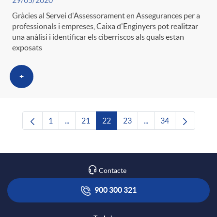
29/05/2020
Gràcies al Servei d'Assessorament en Assegurances per a
professionals i empreses, Caixa d'Enginyers pot realitzar
una anàlisi i identificar els ciberriscos als quals estan
exposats
+
1
...
21
22
23
...
34
Pàgina
Pàgines intermèdies Utilitzeu TAB per navega
Pàgina
Pàgina
Pàgina
Pàgines intermèdies U
Pàgina
Contacte
900 300 321