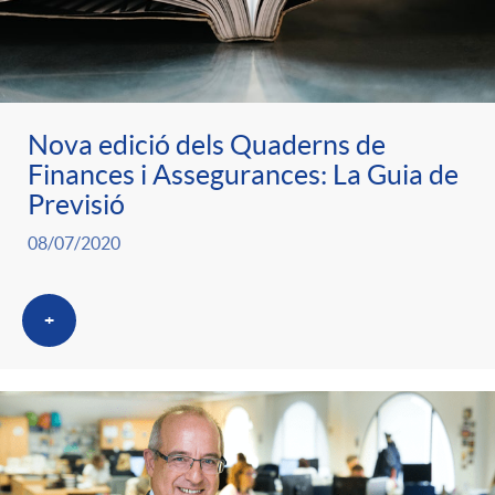
ó
t
l
r
p
e
i
a
Nova edició dels Quaderns de
e
n
c
Finances i Assegurances: La Guia de
S
Previsió
r
i
a
08/07/2020
a
c
d
d
+
l
a
o
o
a
t
A
r
d