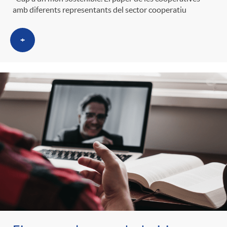
g
amb diferents representants del sector cooperatiu
o
+
r
i
a
s