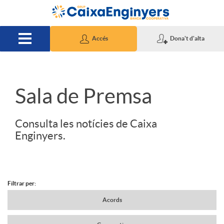
Salta al contingut principal
Accés
Dona't d'alta
S
Sala de Premsa
l
Consulta les notícies de Caixa
Enginyers.
i
d
Filtrar per:
N
Acords
e