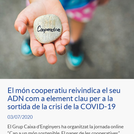
t
n
r
g
o
u
C
t
a
s
El món cooperatiu reivindica el seu
ADN com a element clau per a la
t
sortida de la crisi de la COVID-19
03/07/2020
e
El Grup Caixa d’Enginyers ha organitzat la jornada online
“Cap a un món sostenible. El paper de les cooperatives”