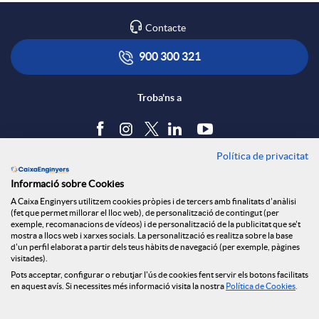
Contacte
900 300 321
Troba'ns a
Política de privacitat
Blog
Informació sobre Cookies
Tauler d'anuncis
A Caixa Enginyers utilitzem cookies pròpies i de tercers amb finalitats d'anàlisi
Política de cookies
(fet que permet millorar el lloc web), de personalització de contingut (per
Avís legal
exemple, recomanacions de vídeos) i de personalització de la publicitat que se't
mostra a llocs web i xarxes socials. La personalització es realitza sobre la base
Seguretat Online
d'un perfil elaborat a partir dels teus hàbits de navegació (per exemple, pàgines
Privacitat
visitades).
Canal denúncies
Pots acceptar, configurar o rebutjar l'ús de cookies fent servir els botons facilitats
en aquest avís. Si necessites més informació visita la nostra
Política de Cookies
.