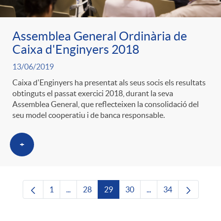
Assemblea General Ordinària de
Caixa d'Enginyers 2018
13/06/2019
Caixa d'Enginyers ha presentat als seus socis els resultats
obtinguts el passat exercici 2018, durant la seva
Assemblea General, que reflecteixen la consolidació del
seu model cooperatiu i de banca responsable.
+
1
...
28
29
30
...
34
Pàgina
Pàgines intermèdies Utilitzeu TAB per navega
Pàgina
Pàgina
Pàgina
Pàgines intermèdies U
Pàgina