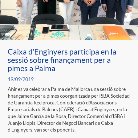
ó
t
l
r
p
e
i
a
e
n
c
Caixa d’Enginyers participa en la
S
sessió sobre finançament per a
r
i
a
pimes a Palma
a
19/09/2019
c
d
d
Ahir es va celebrar a Palma de Mallorca una sessió sobre
l
finançament per a pimes coorganitzada per ISBA Sociedad
a
o
de Garantía Recíproca, Confederació d’Associacions
o
Empresarials de Balears (CAEB) i Caixa d’Enginyers, en la
a
que Jaime García de la Rosa, Director Comercial d’ISBA i
t
A
Juanjo Llopis, Director de Negoci Bancari de Caixa
r
d’Enginyers, van ser els ponents.
d