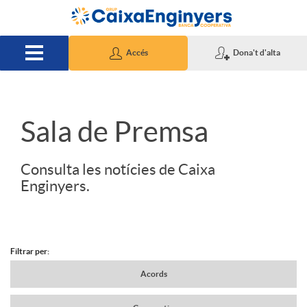
Salta al contingut principal
Accés
Dona't d'alta
S
Sala de Premsa
l
Consulta les notícies de Caixa
Enginyers.
i
d
Filtrar per:
N
Acords
e