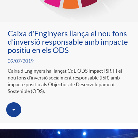
t
n
r
g
Caixa d’Enginyers llança el nou fons
d’inversió responsable amb impacte
o
u
positiu en els ODS
09/07/2019
C
t
Caixa d’Enginyers ha llançat CdE ODS Impact ISR, FI el
nou fons d’inversió socialment responsable (ISR) amb
a
impacte positiu als Objectius de Desenvolupament
s
Sostenible (ODS).
t
+
e