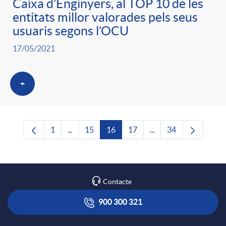
Caixa d’Enginyers, al TOP 10 de les
entitats millor valorades pels seus
usuaris segons l’OCU
17/05/2021
+
1
...
15
16
17
...
34
Pàgina
Pàgines intermèdies Utilitzeu TAB per navega
Pàgina
Pàgina
Pàgina
Pàgines intermèdies U
Pàgina
Contacte
900 300 321