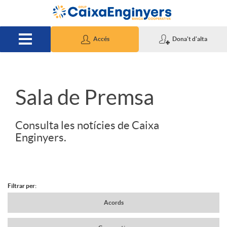
Salta al contingut principal
Accés
Dona't d'alta
S
Sala de Premsa
l
Consulta les notícies de Caixa
Enginyers.
i
d
Filtrar per:
N
Acords
e