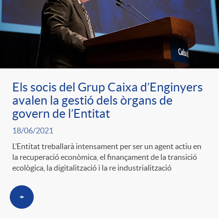
Els socis del Grup Caixa d’Enginyers
avalen la gestió dels òrgans de
govern de l’Entitat
18/06/2021
L’Entitat treballarà intensament per ser un agent actiu en
la recuperació econòmica, el finançament de la transició
ecològica, la digitalització i la re industrialització
+