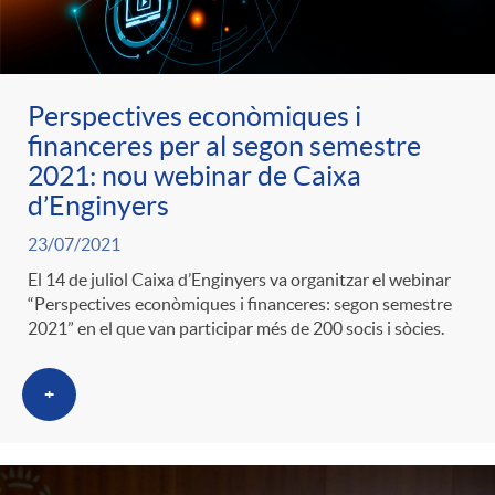
ó
t
l
r
p
e
i
Perspectives econòmiques i
a
financeres per al segon semestre
e
n
c
2021: nou webinar de Caixa
S
d’Enginyers
r
i
a
23/07/2021
a
El 14 de juliol Caixa d’Enginyers va organitzar el webinar
c
d
“Perspectives econòmiques i financeres: segon semestre
d
2021” en el que van participar més de 200 socis i sòcies.
l
a
o
o
+
a
t
A
r
d