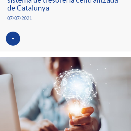
sistema de tresoreria centralitzada
g
de Catalunya
07/07/2021
o
+
r
i
a
s