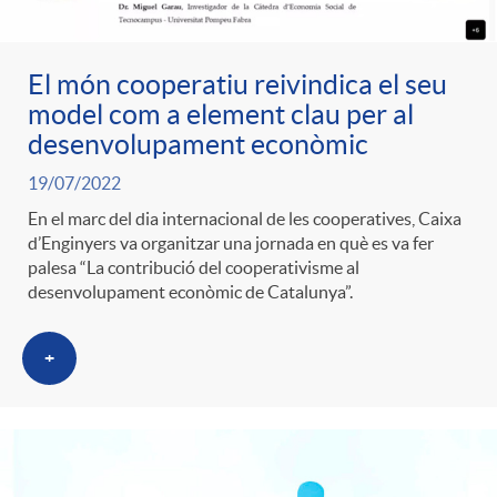
ó
t
l
r
El món cooperatiu reivindica el seu
p
e
i
model com a element clau per al
a
desenvolupament econòmic
e
n
c
19/07/2022
S
En el marc del dia internacional de les cooperatives, Caixa
r
i
a
d’Enginyers va organitzar una jornada en què es va fer
a
palesa “La contribució del cooperativisme al
desenvolupament econòmic de Catalunya”.
c
d
d
l
+
a
o
o
a
t
A
r
d