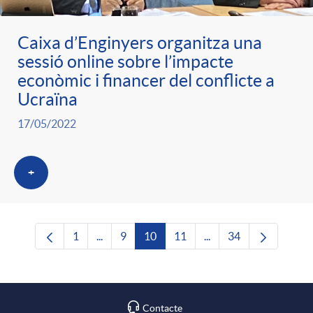
Caixa d’Enginyers organitza una
sessió online sobre l’impacte
econòmic i financer del conflicte a
Ucraïna
17/05/2022
+
1
...
9
10
11
...
34
Pàgina
Pàgines intermèdies Utilitzeu TAB per navega
Pàgina
Pàgina
Pàgina
Pàgines intermèdies U
Pàgina
Contacte