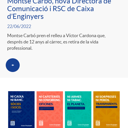
Montse Carbó, nova Directora de
g
Comunicació i RSC de Caixa
d’Enginyers
o
22/06/2022
Montse Carbó pren el relleu a Víctor Cardona que,
r
després de 12 anys al càrrec, es retira de la vida
professional.
i
+
a
s