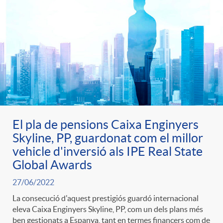
e
n
d
e
g
c
e
p
o
l
c
r
r
a
o
e
El pla de pensions Caixa Enginyers
i
F
Skyline, PP, guardonat com el millor
n
n
vehicle d'inversió als IPE Real State
Global Awards
e
i
t
s
27/06/2022
s
l
La consecució d'aquest prestigiós guardó internacional
i
eleva Caixa Enginyers Skyline, PP, com un dels plans més
a
ben gestionats a Espanya, tant en termes financers com de