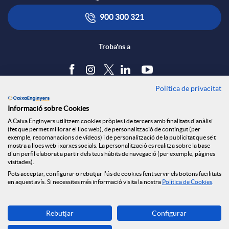
900 300 321
Troba'ns a
Política de privacitat
Blog
Informació sobre Cookies
Tauler d'anuncis
A Caixa Enginyers utilitzem cookies pròpies i de tercers amb finalitats d'anàlisi
Política de cookies
(fet que permet millorar el lloc web), de personalització de contingut (per
Avís legal
exemple, recomanacions de vídeos) i de personalització de la publicitat que se't
mostra a llocs web i xarxes socials. La personalització es realitza sobre la base
Seguretat Online
d'un perfil elaborat a partir dels teus hàbits de navegació (per exemple, pàgines
Privacitat
visitades).
Pots acceptar, configurar o rebutjar l'ús de cookies fent servir els botons facilitats
Canal denúncies
en aquest avís. Si necessites més informació visita la nostra
Política de Cookies
.
Descarrega-la ara
Rebutjar
Configurar
Banca MOBILE