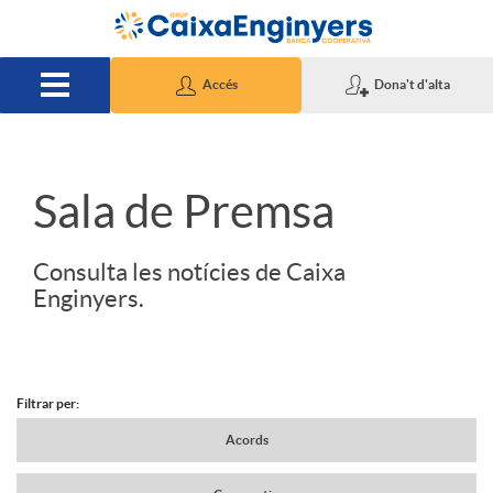
Salta al contingut principal
Accés
Dona't d'alta
S
Sala de Premsa
l
Consulta les notícies de Caixa
Enginyers.
i
d
Filtrar per:
N
Acords
e