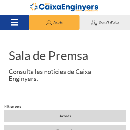
Salta al contingut principal
Accés
Dona't d'alta
S
Sala de Premsa
l
Consulta les notícies de Caixa
Enginyers.
i
d
Filtrar per:
N
Acords
e