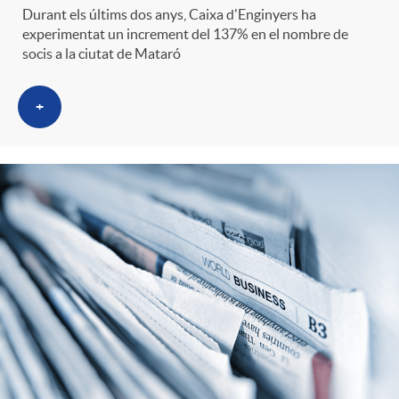
g
Durant els últims dos anys, Caixa d'Enginyers ha
experimentat un increment del 137% en el nombre de
socis a la ciutat de Mataró
o
+
r
i
a
s