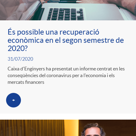
ó
t
l
r
p
e
i
És possible una recuperació
a
econòmica en el segon semestre de
e
n
c
2020?
S
31/07/2020
r
i
a
Caixa d'Enginyers ha presentat un informe centrat en les
a
conseqüències del coronavirus per a l'economia i els
c
d
mercats financers
d
l
a
+
o
o
a
t
A
r
d