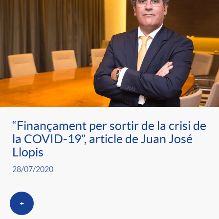
e
n
d
e
g
c
e
p
o
l
c
r
r
a
o
e
“Finançament per sortir de la crisi de
i
F
n
la COVID-19”, article de Juan José
n
Llopis
e
i
t
28/07/2020
s
s
l
i
+
a