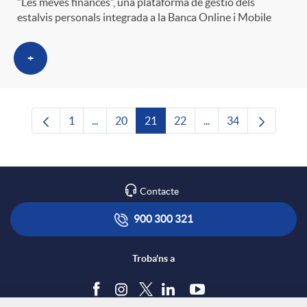
“Les meves finances”, una plataforma de gestió dels
estalvis personals integrada a la Banca Online i Mobile
+
1
...
20
21
22
...
34
Pàgina
Pàgines intermèdies Utilitzeu TAB per navega
Pàgina
Pàgina
Pàgina
Pàgines intermèdies U
Pàgina
Contacte
900 300 321
Troba'ns a