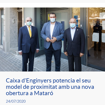
t
n
r
g
o
u
C
t
a
s
t
Caixa d’Enginyers potencia el seu
model de proximitat amb una nova
obertura a Mataró
e
24/07/2020