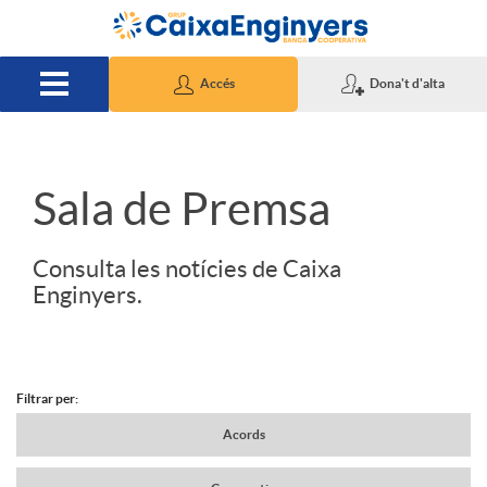
Salta al contingut principal
Accés
Dona't d'alta
S
Sala de Premsa
l
Consulta les notícies de Caixa
Enginyers.
i
d
Filtrar per:
N
Acords
e