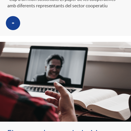
g
amb diferents representants del sector cooperatiu
o
+
r
i
a
s