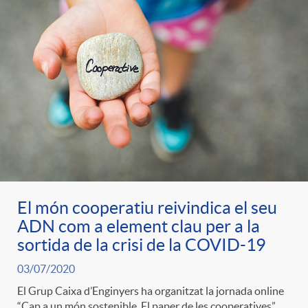
t
n
r
g
o
u
C
t
a
s
El món cooperatiu reivindica el seu
ADN com a element clau per a la
t
sortida de la crisi de la COVID-19
03/07/2020
e
El Grup Caixa d’Enginyers ha organitzat la jornada online
“Cap a un món sostenible. El paper de les cooperatives”