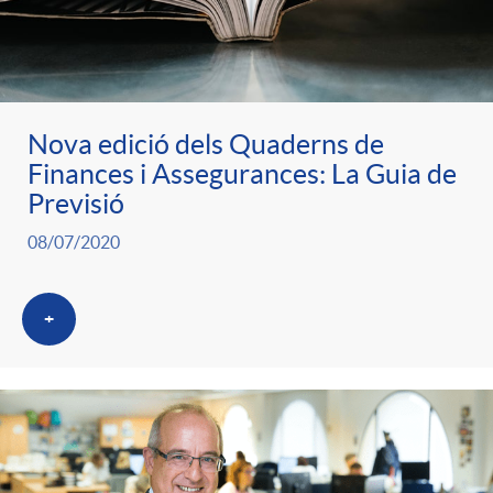
ó
t
l
r
p
e
i
a
Nova edició dels Quaderns de
e
n
c
Finances i Assegurances: La Guia de
S
Previsió
r
i
a
08/07/2020
a
c
d
d
+
l
a
o
o
a
t
A
r
d