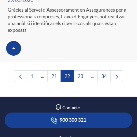
29/05/2020
Gràcies al Servei d'Assessorament en Assegurances per a
professionals i empreses, Caixa d'Enginyers pot realitzar
una anàlisi i identificar els ciberriscos als quals estan
exposats
+
1
...
21
22
23
...
34
Pàgina
Pàgines intermèdies Utilitzeu TAB per navega
Pàgina
Pàgina
Pàgina
Pàgines intermèdies U
Pàgina
Contacte
900 300 321