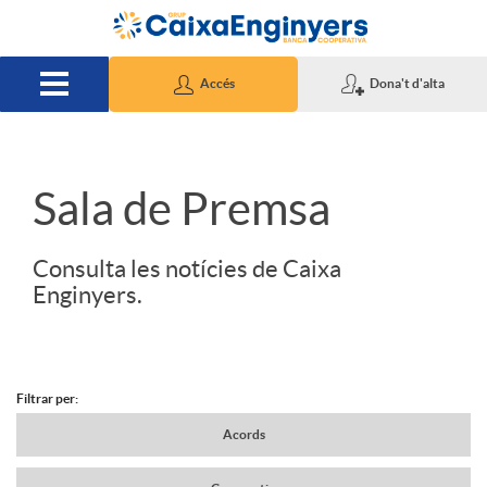
Salta al contingut principal
Accés
Dona't d'alta
S
Sala de Premsa
l
Consulta les notícies de Caixa
Enginyers.
i
d
Filtrar per:
N
Acords
e