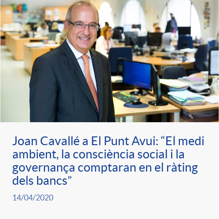
g
o
r
i
a
Joan Cavallé a El Punt Avui: “El medi
ambient, la consciència social i la
s
governança comptaran en el ràting
dels bancs”
14/04/2020