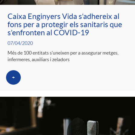
Caixa Enginyers Vida s’adhereix al
fons per a protegir els sanitaris que
s’enfronten al COVID-19
07/04/2020
Més de 100 entitats s’uneixen per a assegurar metges,
infermeres, auxiliars i zeladors
+