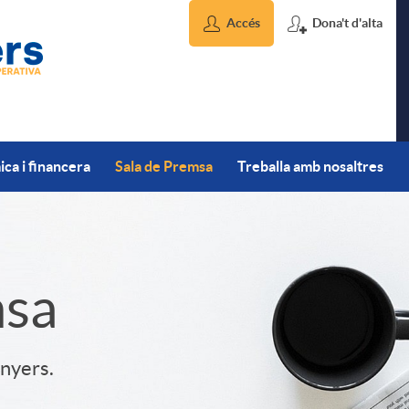
Accés
Dona't d'alta
ca i financera
Sala de Premsa
Treballa amb nosaltres
msa
inyers.