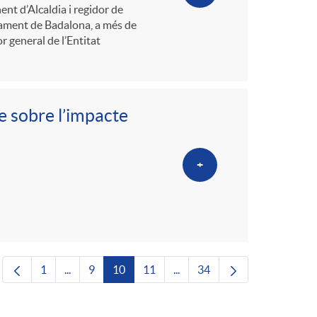
ent d’Alcaldia i regidor de
ntament de Badalona, a més de
r general de l’Entitat
e sobre l’impacte
+
1
...
9
10
11
...
34
Pàgina
Pàgines intermèdies Utilitzeu TAB per navegar.
Pàgina
Pàgina
Pàgina
Pàgines intermèdies Utilitze
Pàgina