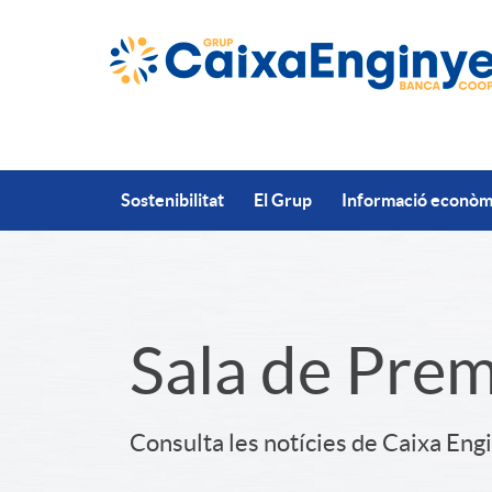
Salta al contingut principal
Sostenibilitat
El Grup
Informació econòmi
S
Sala de Pre
l
Consulta les notícies de Caixa Eng
i