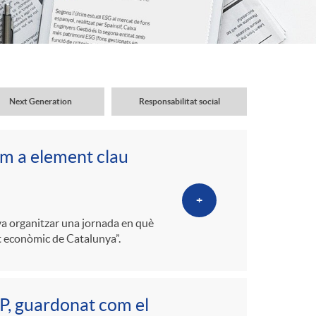
o
r
d
Next Generation
Responsabilitat social
'
om a element clau
i
+
d
 va organitzar una jornada en què
t econòmic de Catalunya”.
i
PP, guardonat com el