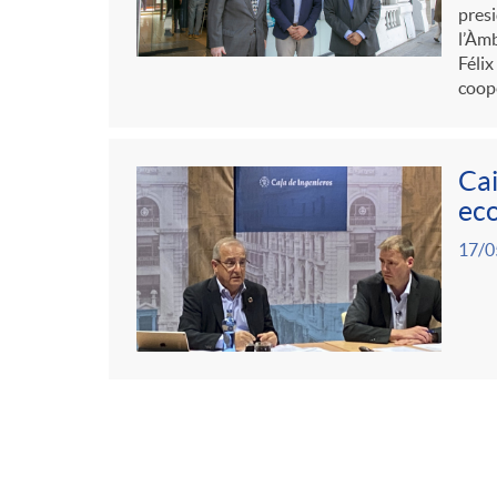
presi
l’Àmb
Félix
coope
Cai
eco
17/0