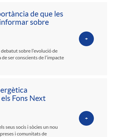
portància de que les
’informar sobre
+
n debatut sobre l'evolució de
ia de ser conscients de l'impacte
nergètica
 els Fons Next
+
els seus socis i sòcies un nou
mpreses i comunitats de