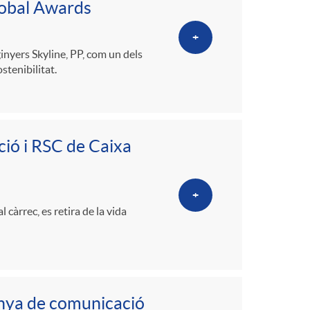
o
Global Awards
m
+
inyers Skyline, PP, com un dels
tenibilitat.
a
ió i RSC de Caixa
+
càrrec, es retira de la vida
anya de comunicació