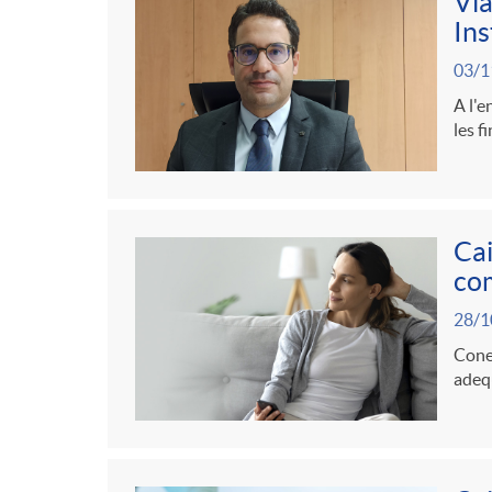
r
t
Via
n
Ins
s
i
r
03/1
g
a
A l'e
e
les f
o
u
s
C
t
Cai
a
com
s
28/1
t
Conei
adeq
e