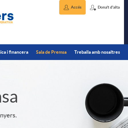
Accés
Dona't d'alta
ca i financera
Sala de Premsa
Treballa amb nosaltres
msa
inyers.