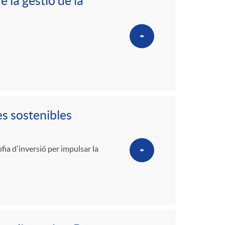
o
 la gestió de la
m
+
a
s sostenibles
fia d'inversió per impulsar la
+