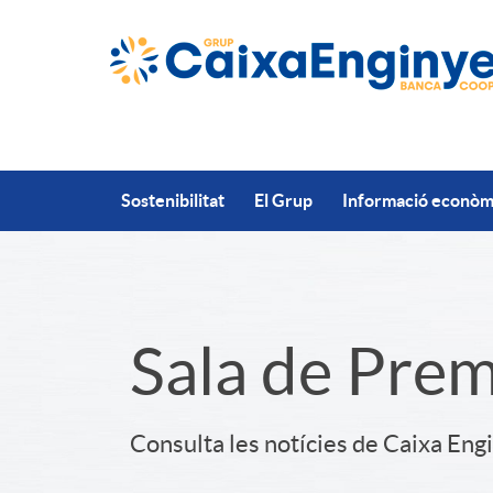
Salta al contingut principal
Sostenibilitat
El Grup
Informació econòmi
S
Sala de Pre
l
Consulta les notícies de Caixa Eng
i