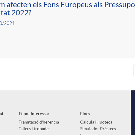
 afecten els Fons Europeus als Pressupo
stat 2022?
0/2021
at
Et pot interessar
Eines
Tramitació d'herència
Calcula Hipoteca
Tallers i trobades
Simulador Préstecs