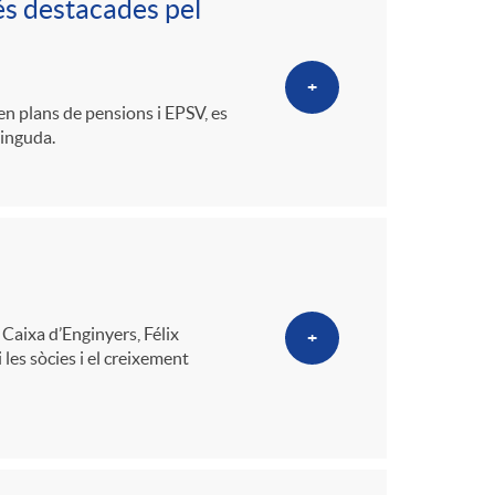
és destacades pel
+
en plans de pensions i EPSV, es
tinguda.
 Caixa d’Enginyers, Félix
+
 les sòcies i el creixement