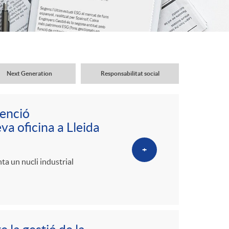
o
r
d
Next Generation
Responsabilitat social
'
tenció
i
va oficina a Lleida
+
d
ta un nucli industrial
i