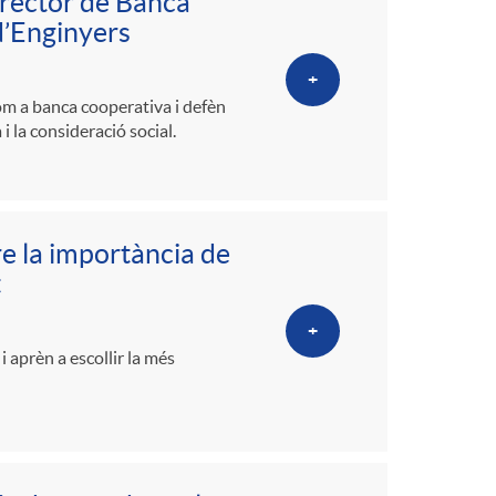
irector de Banca
d’Enginyers
+
om a banca cooperativa i defèn
i la consideració social.
e la importància de
t
+
 aprèn a escollir la més