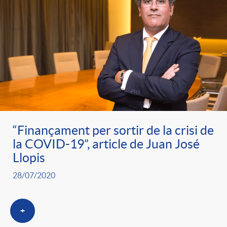
e
n
d
e
g
c
e
p
o
l
c
r
r
a
o
e
“Finançament per sortir de la crisi de
i
F
n
la COVID-19”, article de Juan José
n
Llopis
e
i
t
28/07/2020
s
s
l
i
+
a