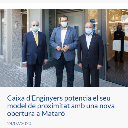
t
n
r
g
o
u
C
t
a
s
t
Caixa d’Enginyers potencia el seu
model de proximitat amb una nova
obertura a Mataró
e
24/07/2020