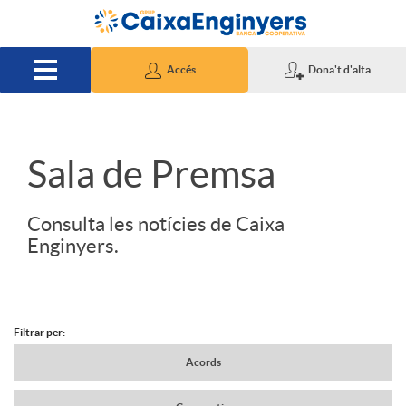
Salta al contingut principal
Accés
Dona't d'alta
S
Sala de Premsa
l
Consulta les notícies de Caixa
Enginyers.
i
d
Filtrar per:
N
Acords
e