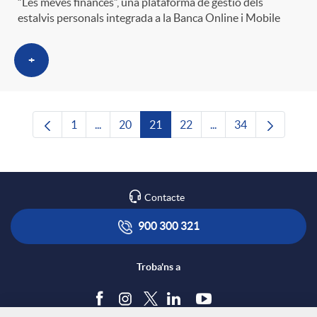
“Les meves finances”, una plataforma de gestió dels
estalvis personals integrada a la Banca Online i Mobile
+
1
...
20
21
22
...
34
Pàgina
Pàgines intermèdies Utilitzeu TAB per navega
Pàgina
Pàgina
Pàgina
Pàgines intermèdies U
Pàgina
Contacte
900 300 321
Troba'ns a