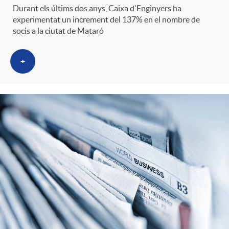
g
Durant els últims dos anys, Caixa d'Enginyers ha
experimentat un increment del 137% en el nombre de
socis a la ciutat de Mataró
o
+
r
i
a
s