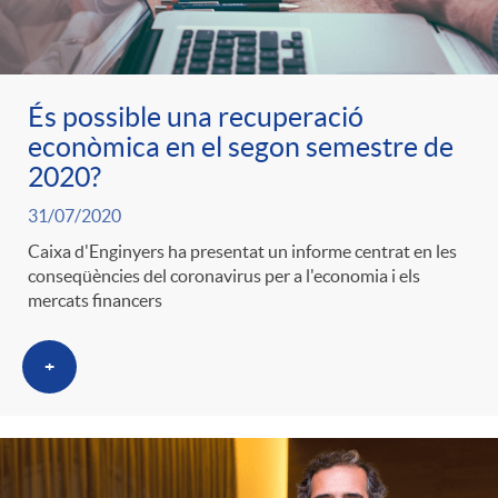
ó
t
l
r
p
e
i
És possible una recuperació
a
econòmica en el segon semestre de
e
n
c
2020?
S
31/07/2020
r
i
a
Caixa d'Enginyers ha presentat un informe centrat en les
a
conseqüències del coronavirus per a l'economia i els
c
d
mercats financers
d
l
a
+
o
o
a
t
A
r
d