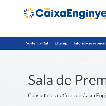
Salta al contingut principal
Sostenibilitat
El Grup
Informació econòmi
S
Sala de Pre
l
Consulta les notícies de Caixa Eng
i