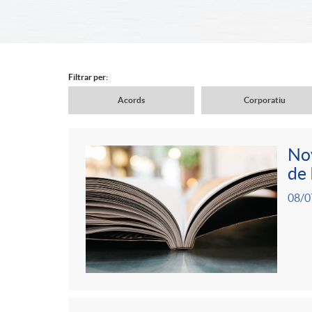
d
e
Filtrar per:
Acords
Corporatiu
r
N
Nov
c
a
de 
C
P
08/0
a
v
o
u
b
e
n
b
e