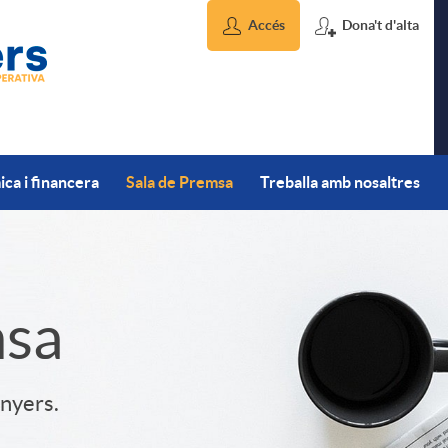
Accés
Dona't d'alta
ca i financera
Sala de Premsa
Treballa amb nosaltres
msa
inyers.