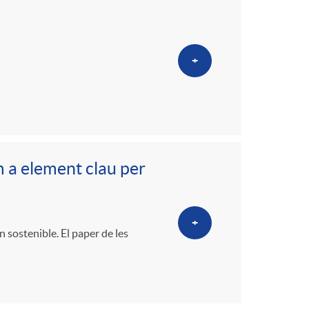
o
m
+
a
 a element clau per
+
 sostenible. El paper de les