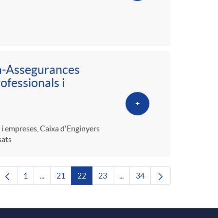
a-Assegurances
ofessionals i
+
 i empreses, Caixa d'Enginyers
sats
1
...
21
22
23
...
34
Pàgina
Pàgines intermèdies Utilitzeu TAB per navegar.
Pàgina
Pàgina
Pàgina
Pàgines intermèdies Utilitze
Pàgina