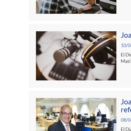
g
o
Joa
r
10/0
i
El Di
Matí 
a
s
Joa
ref
08/0
El Di