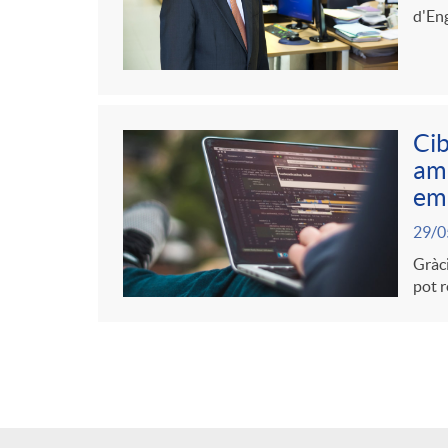
d'Eng
Cib
amp
em
29/0
Gràci
pot r