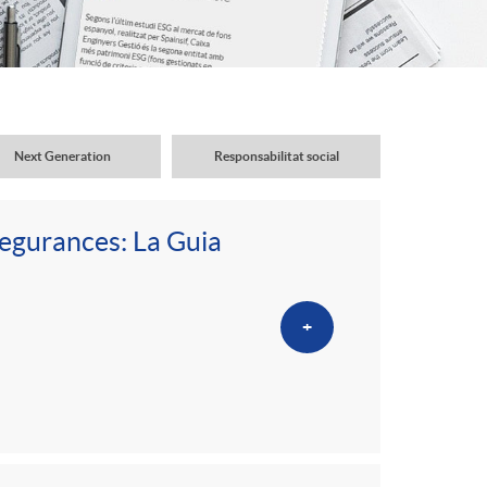
o
r
d
Next Generation
Responsabilitat social
'
segurances: La Guia
i
+
d
i