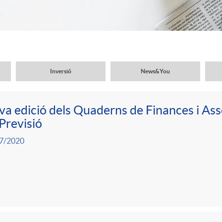
Inversió
News&You
a edició dels Quaderns de Finances i As
Previsió
7/2020