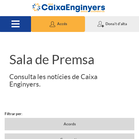
Salta al contingut principal
Accés
Dona't d'alta
S
Sala de Premsa
l
Consulta les notícies de Caixa
Enginyers.
i
d
Filtrar per:
N
Acords
e