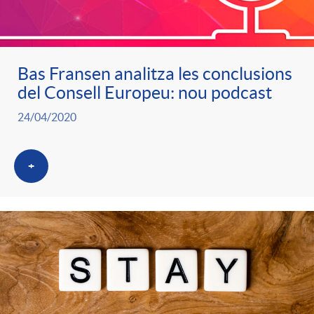
ó
t
l
r
p
e
i
Bas Fransen analitza les conclusions
a
del Consell Europeu: nou podcast
e
n
c
24/04/2020
S
r
i
a
a
+
c
d
d
l
a
o
o
a
t
A
r
d