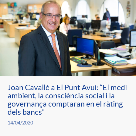
g
o
r
i
a
Joan Cavallé a El Punt Avui: “El medi
ambient, la consciència social i la
s
governança comptaran en el ràting
dels bancs”
14/04/2020