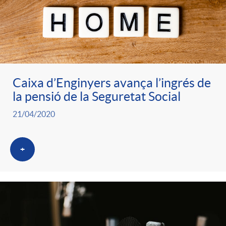
e
n
d
e
g
c
e
p
o
l
c
Caixa d’Enginyers avança l’ingrés de
r
la pensió de la Seguretat Social
r
a
o
21/04/2020
e
i
F
n
+
n
e
i
t
s
s
l
i
a