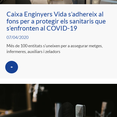
Caixa Enginyers Vida s’adhereix al
fons per a protegir els sanitaris que
s’enfronten al COVID-19
07/04/2020
Més de 100 entitats s’uneixen per a assegurar metges,
infermeres, auxiliars i zeladors
+