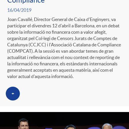
t
n
16/04/2019
Joan Cavallé, Director General de Caixa d'Enginyers, va
r
g
participar el divendres 12 d'abril a Barcelona, en un debat
sobre la informació no financera com a valor afegit,
organitzat pel Col·legi de Censors Jurats de Comptes de
o
u
Catalunya (CCJCC) i l'Associació Catalana de Compliance
(COMPCAT). A la sessió es van abordar temes de gran
actualitat i rellevància com el nou context de reporting de
C
t
la informació no financera, els estàndards internacionals
generalment acceptats en aquesta matèria, així com el
valor actual d'aquesta informació.
a
s
+
t
e