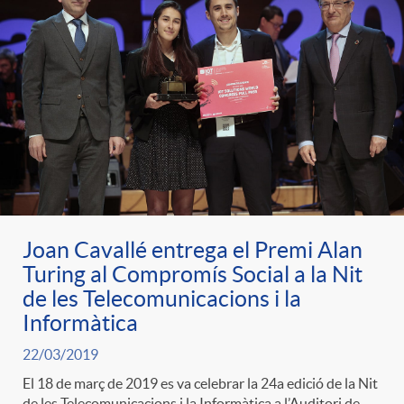
g
o
r
i
a
Joan Cavallé entrega el Premi Alan
Turing al Compromís Social a la Nit
de les Telecomunicacions i la
s
Informàtica
22/03/2019
El 18 de març de 2019 es va celebrar la 24a edició de la Nit
de les Telecomunicacions i la Informàtica a l’Auditori de