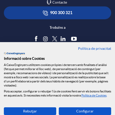
Contacte
900 300 321
Troba'ns a
Política de privacitat
Blog
Informació sobre Cookies
Tauler d'anuncis
A Caixa Enginyers utilitzem cookies pròpies i de tercers amb finalitats d'anàlisi
Política de cookies
(fet que permet millorar el lloc web), de personalització de contingut (per
Avís legal
exemple, recomanacions de vídeos) i de personalització de la publicitat que se't
mostra a llocs web i xarxes socials. La personalització es realitza sobre la base
Seguretat Online
d'un perfil elaborat a partir dels teus hàbits de navegació (per exemple, pàgines
Privacitat
visitades).
Canal denúncies
Pots acceptar, configurar o rebutjar l'ús de cookies fent servir els botons facilitats
en aquest avís. Si necessites més informació visita la nostra
Política de Cookies
.
Descarrega-la ara
Rebutjar
Configurar
Banca MOBILE