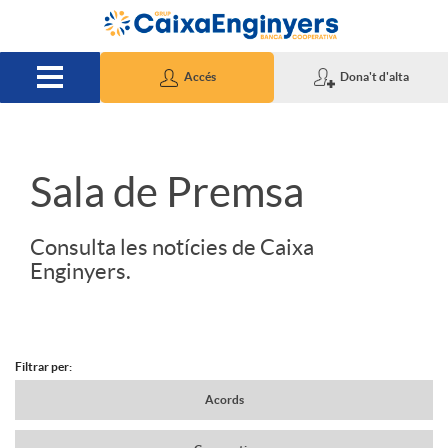
Salta al contingut principal
Accés
Dona't d'alta
S
Sala de Premsa
l
Consulta les notícies de Caixa
Enginyers.
i
d
Filtrar per:
N
Acords
e