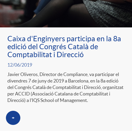
ó
t
l
r
p
e
i
a
Caixa d'Enginyers participa en la 8a
e
n
c
edició del Congrés Català de
S
Comptabilitat i Direcció
r
i
a
12/06/2019
a
Javier Oliveros, Director de Compliance, va participar el
c
d
divendres 7 de juny de 2019 a Barcelona, en la 8a edició
d
del Congrés Català de Comptabilitat i Direcció, organitzat
l
per ACCID (Associació Catalana de Comptabilitat i
a
o
Direcció) a l’IQS School of Management.
o
a
t
A
+
r
d