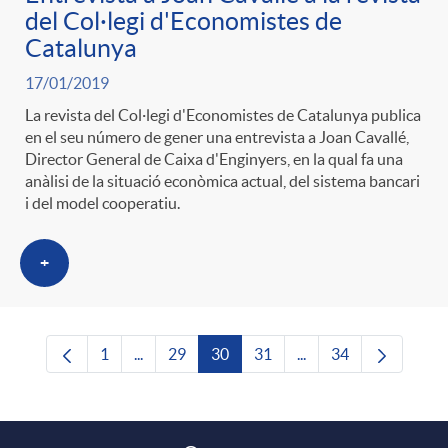
del Col·legi d'Economistes de
Catalunya
17/01/2019
La revista del Col·legi d'Economistes de Catalunya publica
en el seu número de gener una entrevista a Joan Cavallé,
Director General de Caixa d'Enginyers, en la qual fa una
anàlisi de la situació econòmica actual, del sistema bancari
i del model cooperatiu.
+
1
...
29
30
31
...
34
Pàgina
Pàgines intermèdies Utilitzeu TAB per navega
Pàgina
Pàgina
Pàgina
Pàgines intermèdies U
Pàgina