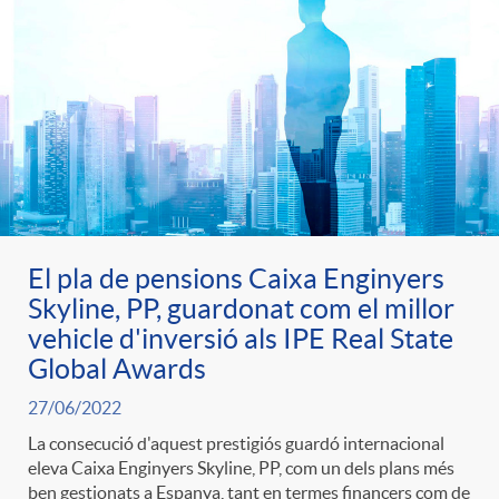
e
n
d
e
g
c
e
p
o
l
c
r
r
a
o
e
El pla de pensions Caixa Enginyers
i
F
Skyline, PP, guardonat com el millor
n
n
vehicle d'inversió als IPE Real State
Global Awards
e
i
t
s
27/06/2022
s
l
La consecució d'aquest prestigiós guardó internacional
i
eleva Caixa Enginyers Skyline, PP, com un dels plans més
a
ben gestionats a Espanya, tant en termes financers com de