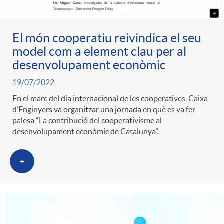
ó
t
l
r
El món cooperatiu reivindica el seu
p
e
i
model com a element clau per al
a
desenvolupament econòmic
e
n
c
19/07/2022
S
En el marc del dia internacional de les cooperatives, Caixa
r
i
a
d’Enginyers va organitzar una jornada en què es va fer
a
palesa “La contribució del cooperativisme al
desenvolupament econòmic de Catalunya”.
c
d
d
l
+
a
o
o
a
t
A
r
d