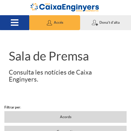
Salta al contingut principal
Accés
Dona't d'alta
S
Sala de Premsa
l
Consulta les notícies de Caixa
Enginyers.
i
d
Filtrar per:
N
Acords
e