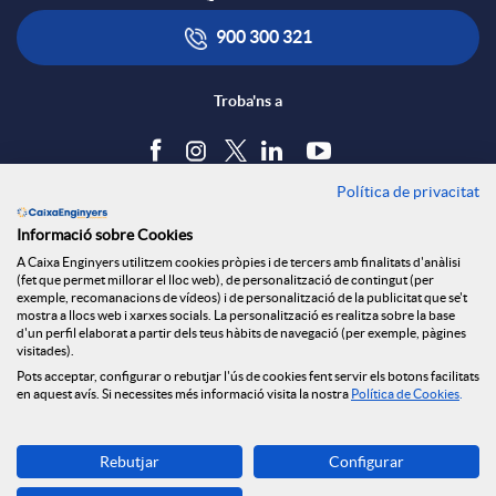
900 300 321
Troba'ns a
Política de privacitat
Blog
Informació sobre Cookies
Tauler d'anuncis
A Caixa Enginyers utilitzem cookies pròpies i de tercers amb finalitats d'anàlisi
Política de cookies
(fet que permet millorar el lloc web), de personalització de contingut (per
Avís legal
exemple, recomanacions de vídeos) i de personalització de la publicitat que se't
mostra a llocs web i xarxes socials. La personalització es realitza sobre la base
Seguretat Online
d'un perfil elaborat a partir dels teus hàbits de navegació (per exemple, pàgines
Privacitat
visitades).
Pots acceptar, configurar o rebutjar l'ús de cookies fent servir els botons facilitats
Canal denúncies
en aquest avís. Si necessites més informació visita la nostra
Política de Cookies
.
Descarrega-la ara
Rebutjar
Configurar
Banca MOBILE