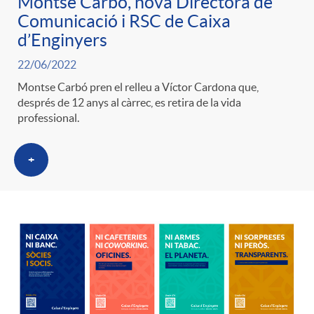
Montse Carbó, nova Directora de
g
Comunicació i RSC de Caixa
d’Enginyers
o
22/06/2022
Montse Carbó pren el relleu a Víctor Cardona que,
r
després de 12 anys al càrrec, es retira de la vida
professional.
i
+
a
s