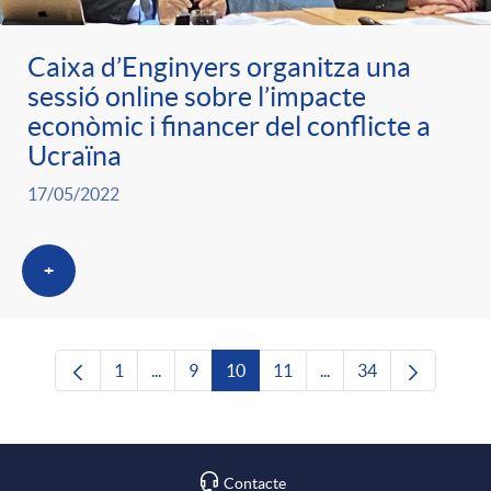
Caixa d’Enginyers organitza una
sessió online sobre l’impacte
econòmic i financer del conflicte a
Ucraïna
17/05/2022
+
1
...
9
10
11
...
34
Pàgina
Pàgines intermèdies Utilitzeu TAB per navega
Pàgina
Pàgina
Pàgina
Pàgines intermèdies U
Pàgina
Contacte