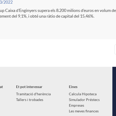
3/2022
up Caixa d’Enginyers supera els 8.200 milions d’euros en volum d
ement del 9,1%, i obté una ràtio de capital del 15,46%.
at
Et pot interessar
Eines
Tramitació d'herència
Calcula Hipoteca
Tallers i trobades
Simulador Préstecs
Empreses
Les meves finances