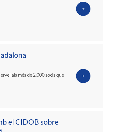
+
 Badalona
servei als més de 2.000 socis que
+
amb el CIDOB sobre
a