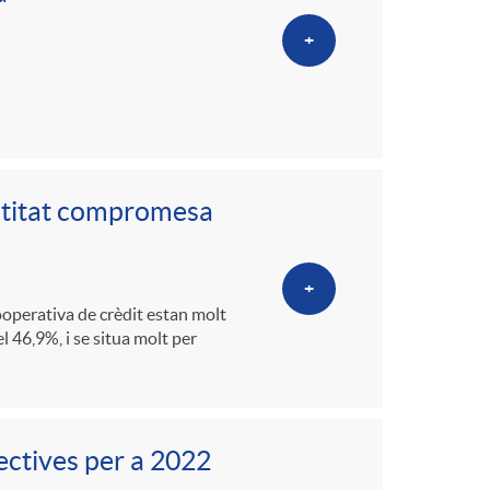
+
ntitat compromesa
+
 cooperativa de crèdit estan molt
l 46,9%, i se situa molt per
ectives per a 2022