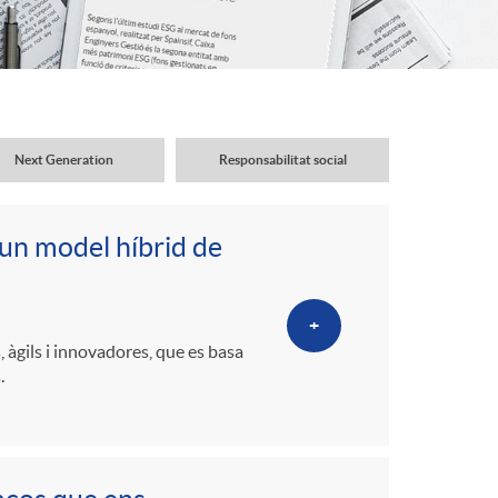
o
r
d
Next Generation
Responsabilitat social
'
 un model híbrid de
i
+
d
àgils i innovadores, que es basa
.
i