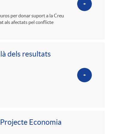
+
euros per donar suport a la Creu
at als afectats pel conflicte
là dels resultats
+
 “Projecte Economia