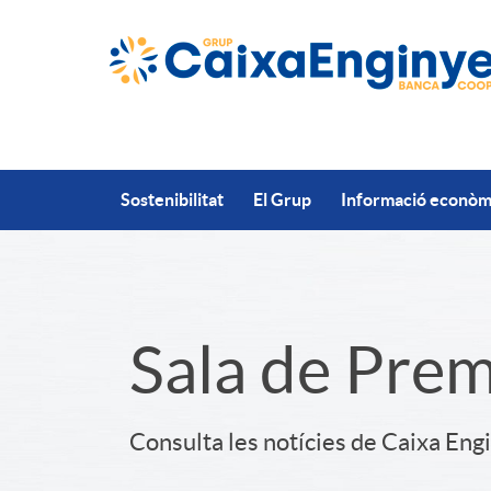
Salta al contingut principal
Sostenibilitat
El Grup
Informació econòmi
S
Sala de Pre
l
Consulta les notícies de Caixa Eng
i