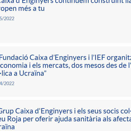
aixa d'Enginyers continuem construint ll
open més a tu
5/2022
Fundació Caixa d’Enginyers i l’IEF organit
economia i els mercats, dos mesos des de l’i
·lica a Ucraïna”
4/2022
Grup Caixa d'Enginyers i els seus socis co
u Roja per oferir ajuda sanitària als afecta
raïna