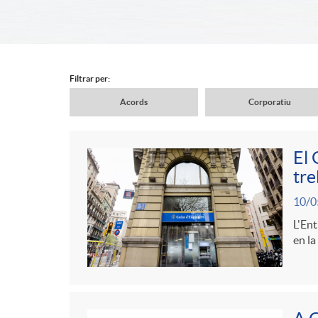
d
e
Filtrar per:
Acords
Corporatiu
r
N
El 
c
a
tre
C
P
10/0
a
v
o
L'Ent
u
en la
b
e
n
b
e