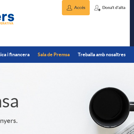
Accés
Dona't d'alta
ca i financera
Sala de Premsa
Treballa amb nosaltres
msa
inyers.