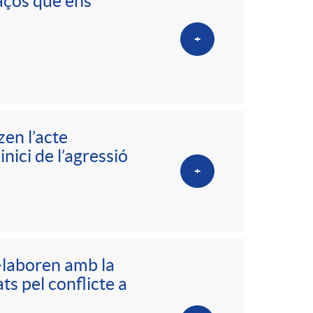
o
aços que ens
m
+
a
zen l’acte
nici de l’agressió
+
l·laboren amb la
ts pel conflicte a