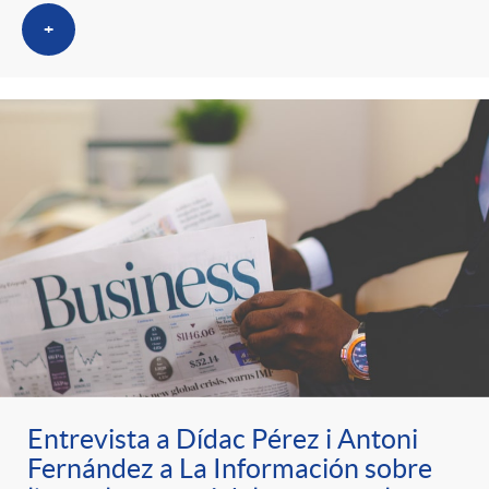
t
n
+
r
g
o
u
C
t
a
s
t
e
Entrevista a Dídac Pérez i Antoni
Fernández a La Información sobre