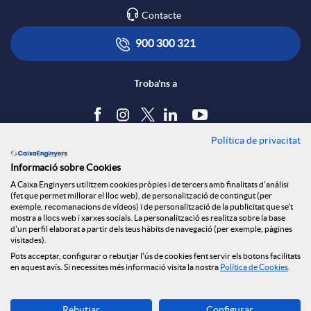
Contacte
900 300 321
Troba'ns a
Política de privacitat
Blog
Informació sobre Cookies
Tauler d'anuncis
A Caixa Enginyers utilitzem cookies pròpies i de tercers amb finalitats d'anàlisi
Política de cookies
(fet que permet millorar el lloc web), de personalització de contingut (per
Avís legal
exemple, recomanacions de vídeos) i de personalització de la publicitat que se't
mostra a llocs web i xarxes socials. La personalització es realitza sobre la base
Seguretat Online
d'un perfil elaborat a partir dels teus hàbits de navegació (per exemple, pàgines
Privacitat
visitades).
Pots acceptar, configurar o rebutjar l'ús de cookies fent servir els botons facilitats
Canal denúncies
en aquest avís. Si necessites més informació visita la nostra
Política de Cookies
.
Descarrega-la ara
Rebutjar
Configurar