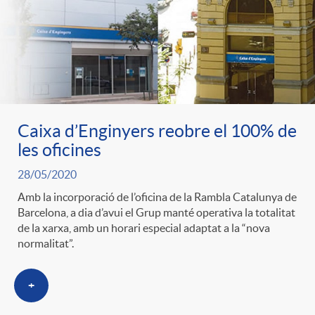
ó
t
l
r
p
e
i
a
e
n
c
S
Caixa d’Enginyers reobre el 100% de
r
i
les oficines
a
a
28/05/2020
c
d
d
Amb la incorporació de l’oficina de la Rambla Catalunya de
l
Barcelona, a dia d’avui el Grup manté operativa la totalitat
de la xarxa, amb un horari especial adaptat a la “nova
a
o
o
normalitat”.
a
t
A
+
r
d