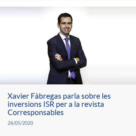
e
n
d
e
g
c
e
p
o
l
c
r
r
a
o
e
i
F
n
n
Xavier Fàbregas parla sobre les
e
i
inversions ISR per a la revista
t
s
Corresponsables
s
l
26/05/2020
i
a