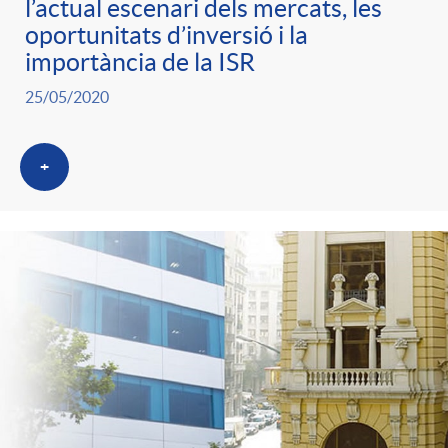
l’actual escenari dels mercats, les
g
oportunitats d’inversió i la
importància de la ISR
o
25/05/2020
r
+
i
a
s