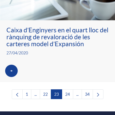
Caixa d’Enginyers en el quart lloc del
rànquing de revaloració de les
carteres model d’Expansión
27/04/2020
+
1
...
22
23
24
...
34
Pàgina
Pàgines intermèdies Utilitzeu TAB per navega
Pàgina
Pàgina
Pàgina
Pàgines intermèdies U
Pàgina