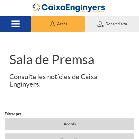
Salta al contingut principal
Accés
Dona't d'alta
S
Sala de Premsa
l
Consulta les notícies de Caixa
Enginyers.
i
d
Filtrar per:
N
Acords
e