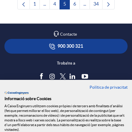
1
...
4
5
6
...
34
Pàgina
Pàgines intermèdies Utilitzeu TAB per nave
Pàgina
Pàgina
Pàgina
Pàgines intermèdies Uti
Pàgina
Contacte
900 300 321
Troba'ns a
Política de privacitat
Blog
Informació sobre Cookies
Tauler d'anuncis
A Caixa Enginyers utilitzem cookies pròpies i de tercers amb finalitats d'anàlisi
Política de cookies
(fet que permet millorar el lloc web), de personalització de contingut (per
Avís legal
exemple, recomanacions de vídeos) i de personalització de la publicitat que se't
mostra a llocs web i xarxes socials. La personalització es realitza sobre la base
Seguretat Online
d'un perfil elaborat a partir dels teus hàbits de navegació (per exemple, pàgines
Privacitat
visitades).