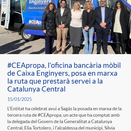
e
n
d
e
g
c
e
p
o
l
c
r
r
a
o
#CEApropa, l'oficina bancària mòbil
e
de Caixa Enginyers, posa en marxa
i
F
la ruta que prestarà servei a la
n
n
Catalunya Central
e
i
15/01/2025
t
s
L'Entitat ha celebrat avui a Sagàs la posada en marxa de la
tercera ruta de #CEApropa, un acte que ha comptat amb
s
l
i
la delegada del Govern de la Generalitat a Catalunya
a
Central, Elia Tortolero, i l'alcaldessa del municipi, Sílvia