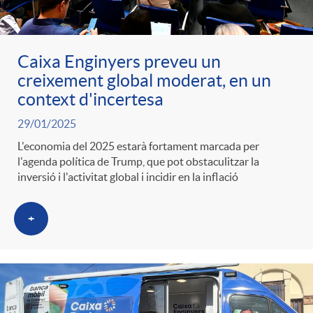
ó
t
l
r
p
e
Caixa Enginyers preveu un
i
a
creixement global moderat, en un
context d'incertesa
e
n
c
S
29/01/2025
r
i
L'economia del 2025 estarà fortament marcada per
a
l'agenda política de Trump, que pot obstaculitzar la
a
inversió i l'activitat global i incidir en la inflació
c
d
d
l
+
a
o
o
a
t
A
r
d