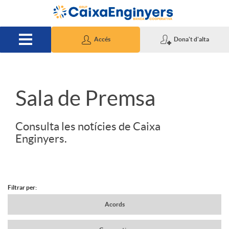
Salta al contingut principal
Accés
Dona't d'alta
S
Sala de Premsa
l
Consulta les notícies de Caixa
Enginyers.
i
d
Filtrar per:
N
Acords
e