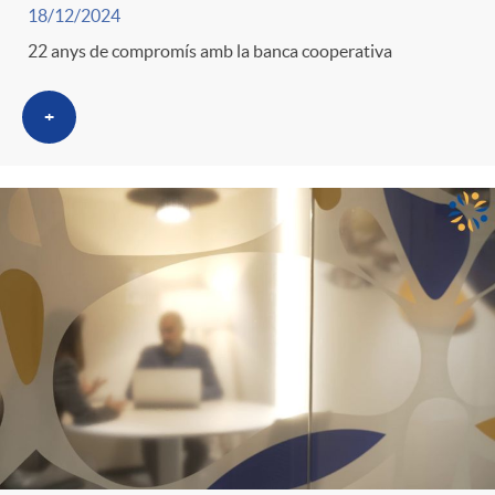
g
18/12/2024
22 anys de compromís amb la banca cooperativa
o
+
r
i
a
s