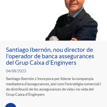
e
n
d
e
g
c
e
p
o
l
c
r
r
Santiago Ibernón, nou director de
a
o
l'operador de banca assegurances
e
del Grup Caixa d'Enginyers
i
F
n
04/08/2023
n
Santiago Ibernón s'incorpora per liderar la companyia
e
i
t
mediadora d'assegurances, així com l'estratègia comercial i
s
de distribució de les assegurances de vida i no vida del
s
Grup Caixa d'Enginyers
l
i
a