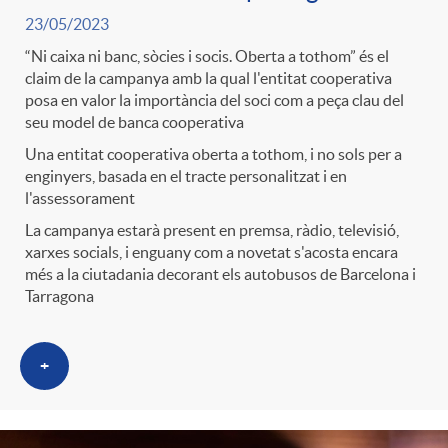
g
23/05/2023
“Ni caixa ni banc, sòcies i socis. Oberta a tothom” és el
o
claim de la campanya amb la qual l'entitat cooperativa
posa en valor la importància del soci com a peça clau del
seu model de banca cooperativa
r
Una entitat cooperativa oberta a tothom, i no sols per a
enginyers, basada en el tracte personalitzat i en
l'assessorament
i
La campanya estarà present en premsa, ràdio, televisió,
xarxes socials, i enguany com a novetat s'acosta encara
a
més a la ciutadania decorant els autobusos de Barcelona i
Tarragona
s
+