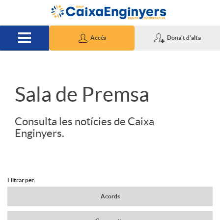
Salta al contingut principal
Accés
Dona't d'alta
S
Sala de Premsa
l
Consulta les notícies de Caixa
Enginyers.
i
d
Filtrar per:
N
Acords
e