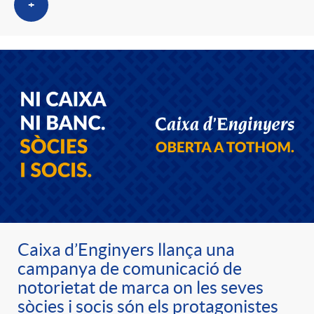
+
t
n
r
g
o
u
C
t
a
s
t
Caixa d’Enginyers llança una
campanya de comunicació de
e
notorietat de marca on les seves
sòcies i socis són els protagonistes