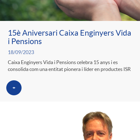
ó
t
l
r
p
e
i
15è Aniversari Caixa Enginyers Vida
a
i Pensions
e
n
c
18/09/2023
S
Caixa Enginyers Vida i Pensions celebra 15 anys i es
r
i
a
consolida com una entitat pionera i líder en productes ISR
a
c
d
d
+
l
a
o
o
a
t
A
r
d