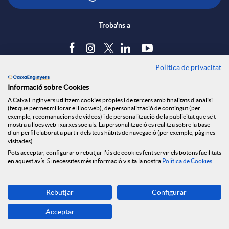
Troba'ns a
Política de privacitat
Blog
Informació sobre Cookies
Tauler d'anuncis
A Caixa Enginyers utilitzem cookies pròpies i de tercers amb finalitats d'anàlisi
Política de cookies
(fet que permet millorar el lloc web), de personalització de contingut (per
Avís legal
exemple, recomanacions de vídeos) i de personalització de la publicitat que se't
mostra a llocs web i xarxes socials. La personalització es realitza sobre la base
Seguretat Online
d'un perfil elaborat a partir dels teus hàbits de navegació (per exemple, pàgines
Privacitat
visitades).
Canal denúncies
Pots acceptar, configurar o rebutjar l'ús de cookies fent servir els botons facilitats
en aquest avís. Si necessites més informació visita la nostra
Política de Cookies
.
Descarrega-la ara
Rebutjar
Configurar
Banca MOBILE
Acceptar
© Grup Caixa Enginyers 2026