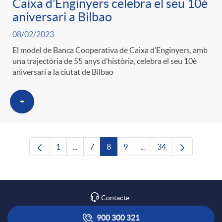
Caixa d’Enginyers celebra el seu 10è
aniversari a Bilbao
08/02/2023
El model de Banca Cooperativa de Caixa d’Enginyers, amb
una trajectòria de 55 anys d’història, celebra el seu 10è
aniversari a la ciutat de Bilbao
+
1
...
7
8
9
...
34
Pàgina
Pàgines intermèdies Utilitzeu TAB per nave
Pàgina
Pàgina
Pàgina
Pàgines intermèdies Uti
Pàgina
Contacte
900 300 321