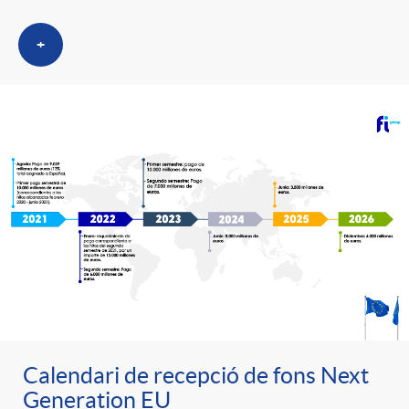
g
+
o
r
i
a
s
Calendari de recepció de fons Next
Generation EU