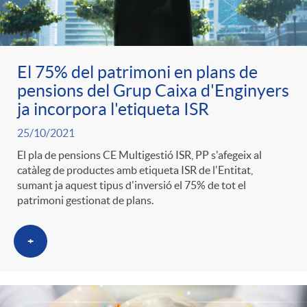
ó
t
l
r
p
e
i
El 75% del patrimoni en plans de
a
pensions del Grup Caixa d'Enginyers
e
n
c
ja incorpora l'etiqueta ISR
S
25/10/2021
r
i
a
El pla de pensions CE Multigestió ISR, PP s'afegeix al
a
catàleg de productes amb etiqueta ISR de l'Entitat,
c
d
sumant ja aquest tipus d'inversió el 75% de tot el
d
patrimoni gestionat de plans.
l
a
o
o
+
a
t
A
r
d