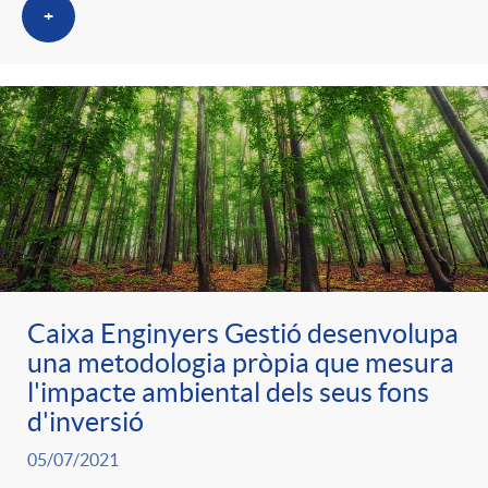
+
Caixa Enginyers Gestió desenvolupa
una metodologia pròpia que mesura
l'impacte ambiental dels seus fons
d'inversió
05/07/2021