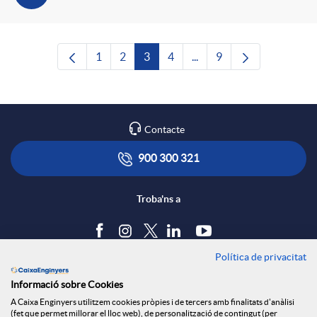
1
2
3
4
...
9
Pàgina
Pàgina
Pàgina
Pàgina
Pàgines intermèdies Utili
Pàgina
Contacte
900 300 321
Troba'ns a
Política de privacitat
Blog
Informació sobre Cookies
Tauler d'anuncis
A Caixa Enginyers utilitzem cookies pròpies i de tercers amb finalitats d'anàlisi
Política de cookies
(fet que permet millorar el lloc web), de personalització de contingut (per