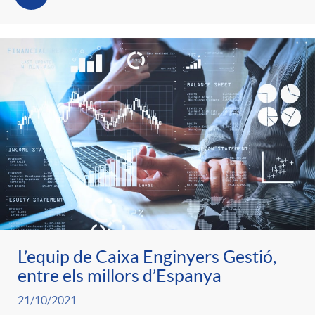
t
n
r
g
o
u
C
t
a
s
t
L’equip de Caixa Enginyers Gestió,
entre els millors d’Espanya
e
21/10/2021