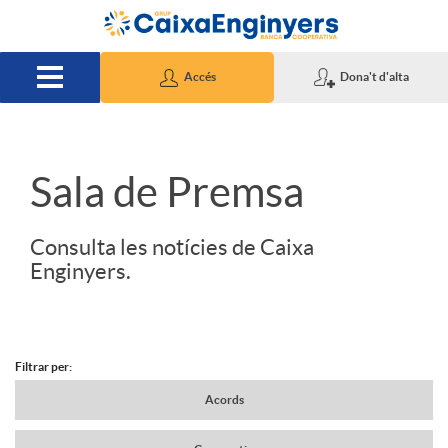
Salta al contingut principal
Accés
Dona't d'alta
S
Sala de Premsa
l
Consulta les notícies de Caixa
Enginyers.
i
d
Filtrar per:
N
Acords
e