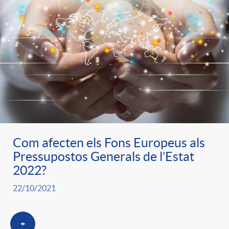
e
n
d
e
g
c
e
p
o
l
c
r
r
a
o
e
i
F
Com afecten els Fons Europeus als
n
n
Pressupostos Generals de l’Estat
2022?
e
i
t
s
22/10/2021
s
l
i
a
+