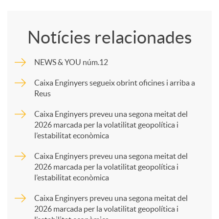
o
Notícies relacionades
m
NEWS & YOU núm.12
p
Caixa Enginyers segueix obrint oficines i arriba a
Reus
a
Caixa Enginyers preveu una segona meitat del
2026 marcada per la volatilitat geopolítica i
l’estabilitat econòmica
r
Caixa Enginyers preveu una segona meitat del
2026 marcada per la volatilitat geopolítica i
t
l’estabilitat econòmica
Caixa Enginyers preveu una segona meitat del
i
2026 marcada per la volatilitat geopolítica i