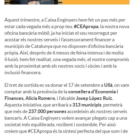
c
Aquest trimestre, a Caixa Enginyers hem fet un pas més per
estar cada vegada més a prop teu.
#CEApropa
, la nostra nova
o
oficina bancària mòbil, ja ha iniciat el seu recorregut per
acostar els nostres serveis i l’assessorament financer a
municipis de Catalunya que no disposen d’oficina bancària
n
pròpia. Així, després de 6 mesos de feina intensa i de molta
il·lusió, hem fet realitat, una vegada més, el nostre compromís
amb la proximitat amb els nostres socis i sòcies i amb la
t
inclusió financera.
El tret de sortida es va donar el 17 de setembre a
Ullà
, on vam
i
comptar amb la presència de la
consellera d’Economia i
Finances, Alícia Romero
, i l’alcalde
Josep López Ruiz
.
Aquesta iniciativa, que arribarà a
313 municipis
, permetrà
n
que més de
237.000 persones
accedeixin als nostres serveis
bancaris. A Caixa Enginyers volem avançar plegats cap a una
societat més equilibrada, resilient i sostenible. Per això
g
creiem que #CEApropa és la síntesi perfecta del que som i de