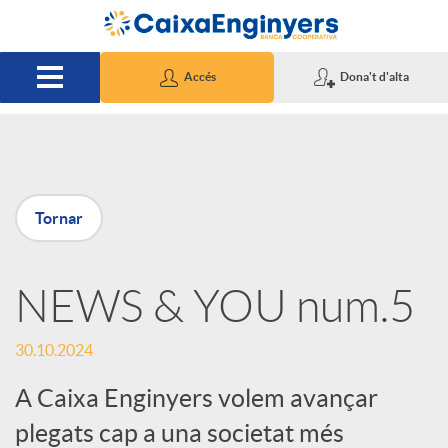
Salta al contingut principal
Accés
Dona't d'alta
P
Tornar
u
NEWS & YOU num.5
b
30.10.2024
l
A Caixa Enginyers volem avançar
i
plegats cap a una societat més