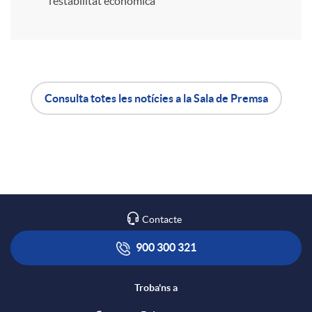
l’estabilitat econòmica
r
a
Consulta totes les notícies a la Sala de Premsa
X
A
B
a
p
o
r
l
t
Contacte
x
i
ó
900 300 321
e
c
n
Troba'ns a