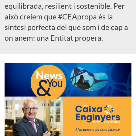
equilibrada, resilient i sostenible. Per
c
això creiem que #CEApropa és la
síntesi perfecta del que som i de cap a
a
on anem: una Entitat propera.
d
o
r
d
e