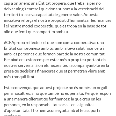
cap a on anem: una Entitat propera, que treballa per no
deixar ningú enrere i que dona suport a la vertebració del
u
territori i a la seva capacitat de generar valor. Aquesta
iniciativa reforça el nostre propòsit d’humanitzar les finances
i el nostre model cooperatiu, que es troba en la base de tot
t
allò que fem i que compartim amb tu.
#CEApropa reflecteix el que som com a cooperativa: una
s
Entitat compromesa amb tu, amb la teva salut financera i
amb les persones que formen part de la nostra comunitat.
Per això ens esforcem per estar més a prop teu portant els
nostres serveis allà on els necessites i acompanyant-te en la
presa de decisions financeres que et permetran viure amb
més tranquil·litat.
Estic convençut que aquest projecte no és només un orgull
per a nosaltres, sinó que també ho és per a tu. Perquè respon
a una manera diferent de fer finances: la que creu en les
persones, en la responsabilitat social i en la igualtat
d’oportunitats. I ho hem aconseguit amb el teu suport i
confiança.