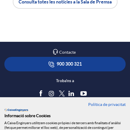
Consulta totes les notícies a la Sala de Premsa
X
A
B
a
p
o
r
l
t
Contacte
x
i
ó
900 300 321
e
c
n
Troba'ns a
s
a
s
Política de privacitat
Blog
Informació sobre Cookies
S
c
a
Tauler d'anuncis
A Caixa Enginyers utilitzem cookies pròpies i de tercers amb finalitats d'anàlisi
Política de cookies
(fet que permet millorar el lloc web), de personalització de contingut (per