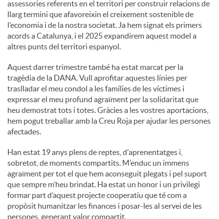
assessories referents en el territori per construir relacions de
llarg termini que afavoreixin el creixement sostenible de
u
l’economia i de la nostra societat. Ja hem signat els primers
acords a Catalunya, i el 2025 expandirem aquest model a
altres punts del territori espanyol.
t
Aquest darrer trimestre també ha estat marcat per la
tragèdia de la DANA. Vull aprofitar aquestes línies per
s
traslladar el meu condol a les famílies de les víctimes i
expressar el meu profund agraïment per la solidaritat que
heu demostrat tots i totes. Gràcies a les vostres aportacions,
hem pogut treballar amb la Creu Roja per ajudar les persones
afectades.
Han estat 19 anys plens de reptes, d'aprenentatges i,
sobretot, de moments compartits. M’enduc un immens
agraïment per tot el que hem aconseguit plegats i pel suport
que sempre m’heu brindat. Ha estat un honor i un privilegi
formar part d’aquest projecte cooperatiu que té com a
propòsit humanitzar les finances i posar-les al servei de les
persones, generant valor compartit.