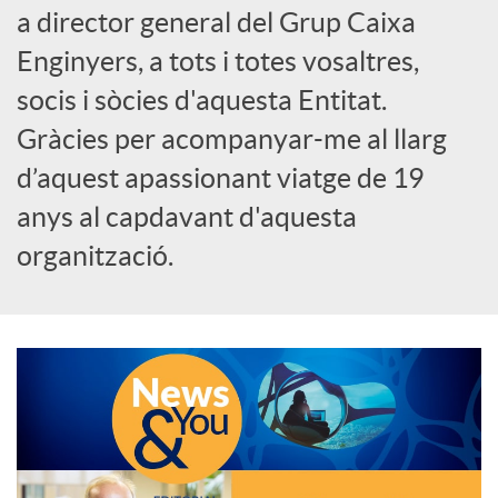
a director general del Grup Caixa
c
Enginyers, a tots i totes vosaltres,
socis i sòcies d'aquesta Entitat.
a
Gràcies per acompanyar-me al llarg
d’aquest apassionant viatge de 19
d
anys al capdavant d'aquesta
organització.
o
r
d
e