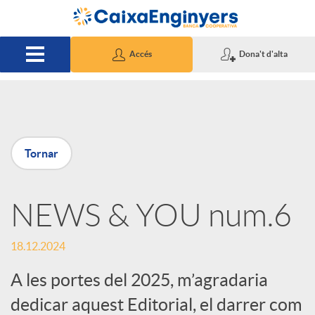
Salta al contingut principal
Accés
Dona't d'alta
P
Tornar
u
NEWS & YOU num.6
b
18.12.2024
l
A les portes del 2025, m’agradaria
i
dedicar aquest Editorial, el darrer com