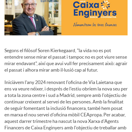
c
o
n
Segons el filòsof Soren Kierkegaard, "la vida no es pot
entendre sense mirar el passat i tampoc no es pot viure sense
mirar endavant", així que avui vull fer precisament això: agrair
t
el passat i alhora mirar amb il·lusió cap al futur.
Iniciàvem l'any 2024 renovant l'oficina de Via Laietana que
i
ens va veure néixer, i després de l'estiu obríem la nova seu per
a tota la zona centre i sud a Madrid, sempre amb l'objectiu de
continuar creixent al servei de les persones. Amb la finalitat
n
de seguir fomentant la inclusió financera, també hem posat
en marxa el nou servei d'oficina mòbil CEApropa. Per acabar,
aquest darrer trimestre ha nascut la nova Xarxa d'Agents
g
Financers de Caixa Enginyers amb l'objectiu de treballar amb