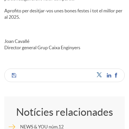
Aprofito per desitjar-vos unes bones festes i tot el millor per
al 2025.
Joan Cavallé
Director general Grup Caixa Enginyers
C
o
Notícies relacionades
m
NEWS & YOU núm.12