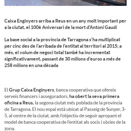
Caixa Enginyers arriba a Reus en un any molt important per
a la ciutat, el 100è Aniversari de la mort d’Antoni Gaudí
La base social a la província de Tarragona s’ha multiplicat
per cinc des de l’arribada de l’entitat al territori al 2015; a
més, el volum de negoci total també ha incrementat
significativament, passant de 30 milions d’euros a més de
258 milions en una dècada
El
Grup Caixa Enginyers
, banca cooperativa que ofereix
serveis financers i asseguradors,
ha obert la seva primera
oficina a Reus,
la segona ciutat més poblada de la província
de Tarragona. El nou espai està ubicat al Passeig de Sunyer, 3-
5, al centre de la ciutat, amb l’objectiu de seguir apropant el
model de banca cooperativa de l’entitat als socis i sòcies de la
zona.