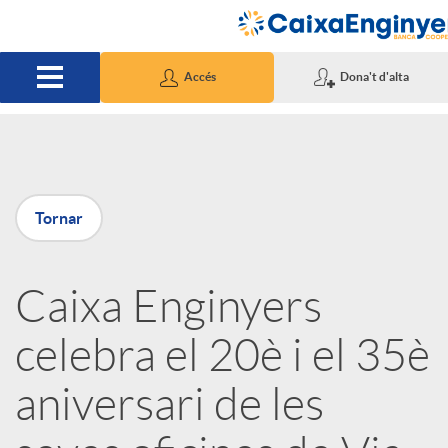
Salta al contingut principal
Accés
Dona't d'alta
P
Tornar
u
Caixa Enginyers
b
celebra el 20è i el 35è
l
aniversari de les
i