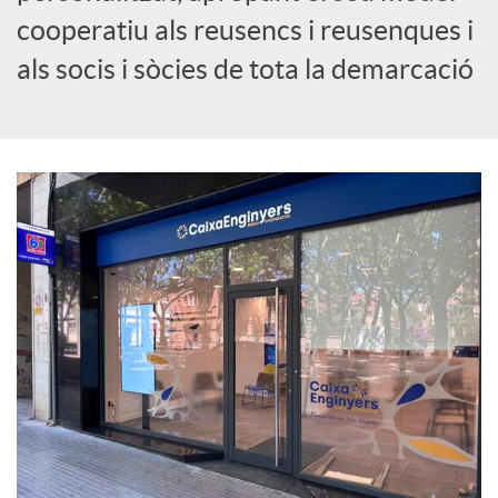
cooperatiu als reusencs i reusenques i
c
als socis i sòcies de tota la demarcació
i
a
l
s