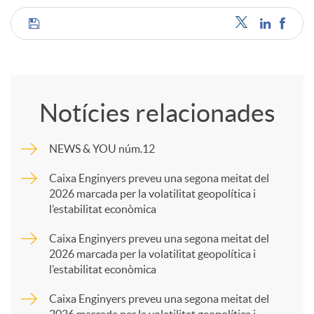
C
o
Notícies relacionades
m
NEWS & YOU núm.12
p
Caixa Enginyers preveu una segona meitat del
2026 marcada per la volatilitat geopolítica i
l’estabilitat econòmica
a
Caixa Enginyers preveu una segona meitat del
2026 marcada per la volatilitat geopolítica i
r
l’estabilitat econòmica
Caixa Enginyers preveu una segona meitat del
t