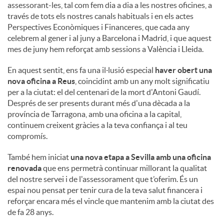
assessorant-les, tal com fem dia a dia a les nostres oficines, a
través de tots els nostres canals habituals i en els actes
Perspectives Econòmiques i Financeres, que cada any
celebrem al gener i al juny a Barcelona i Madrid, i que aquest
mes de juny hem reforçat amb sessions a València i Lleida.
En aquest sentit, ens fa una il·lusió especial
haver obert una
nova oficina a Reus
, coincidint amb un any molt significatiu
per a la ciutat: el del centenari de la mort d'Antoni Gaudí.
Després de ser presents durant més d'una dècada a la
província de Tarragona, amb una oficina a la capital,
continuem creixent gràcies a la teva confiança i al teu
compromís.
També hem iniciat
una nova etapa a Sevilla amb una oficina
renovada
que ens permetrà continuar millorant la qualitat
del nostre servei i de l'assessorament que t’oferim. És un
espai nou pensat per tenir cura de la teva salut financera i
reforçar encara més el vincle que mantenim amb la ciutat des
de fa 28 anys.