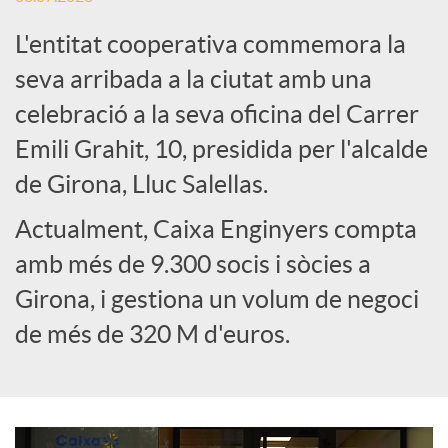
L'entitat cooperativa commemora la
e
seva arribada a la ciutat amb una
celebració a la seva oficina del Carrer
s
Emili Grahit, 10, presidida per l'alcalde
S
de Girona, Lluc Salellas.
Actualment, Caixa Enginyers compta
o
amb més de 9.300 socis i sòcies a
Girona, i gestiona un volum de negoci
c
de més de 320 M d'euros.
i
a