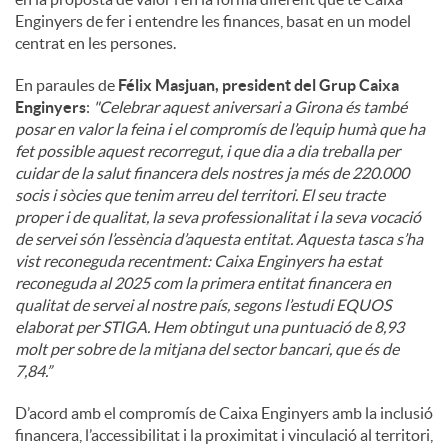
Enginyers de fer i entendre les finances, basat en un model
centrat en les persones.
En paraules de
Félix Masjuan, president del Grup Caixa
Enginyers
:
"
Celebrar aquest aniversari a Girona és també
posar en valor la feina i el compromís de l’equip humà que ha
fet possible aquest recorregut, i que dia a dia treballa per
cuidar de la salut financera dels nostres ja més de 220.000
socis i sòcies que tenim arreu del territori. El seu tracte
proper i de qualitat, la seva professionalitat i la seva vocació
de servei són l’essència d’aquesta entitat. Aquesta tasca s’ha
vist reconeguda recentment: Caixa Enginyers ha estat
reconeguda al 2025 com la primera entitat financera en
qualitat de servei al nostre país, segons l’estudi EQUOS
elaborat per STIGA. Hem obtingut una puntuació de 8,93
molt per sobre de la mitjana del sector bancari, que és de
7,84.”
D’acord amb el compromís de Caixa Enginyers amb la inclusió
financera, l’accessibilitat i la proximitat i vinculació al territori,