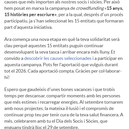
causes que més importen als nostres socis i sòcies. Per això
hem posat en marxa la campanya de
crowdfunding
«
15 anys,
15 històries per escriure»
, per a la qual, després d'un procés
participatiu, ja s'han seleccionat les 15 entitats que formaran
part d'aquesta iniciativa.
Ara comença una nova etapa en què la teva solidaritat serà
clau perquè aquestes 15 entitats puguin continuar
desenvolupant la seva tasca i arribar encara més lluny. Et
convido a
descobrir les causes seleccionades
i a participar en
aquesta campanya. Pots fer l'aportació que vulguis durant
tot el 2026. Cada aportació compta. Gràcies per col·laborar-
hi!
Espero que gaudeixis d'unes bones vacances i que trobis
temps per descansar, compartir moments amb les persones
que més estimes i recarregar energies. Al setembre tornarem
amb nous projectes, la mateixa il·lusió i el compromís de
continuar prop teu per tenir cura de la teva salut financera. A
més, celebrarem amb tu el Dia dels Socis i Sòcies, que
enguany tindrà lloc el 29 de setembre.