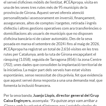
el servei d’oficines mòbils de l’entitat, #CEApropa, visita en
una de les seves tres rutes més de 95 municipis de la
província de Girona. Aquest servei ofereix atenció
personalitzada i assessorament en inversió, finançament,
assegurances, altes de comptes i targetes, retirada i ingrés
d’efectiu i altres gestions operatives com ara transferències o
domiciliacions als usuaris de municipis que no disposen
d’oficina bancària ni de caixer automàtic. Des de la seva
posada en marxa el setembre de 2024 i fins al maig de 2026,
#CEApropa ha registrat un total de 2.616 visites en les tres
rutes per Catalunya, amb la ruta de Girona encapçalant el
rànquing (1.058), seguida de Tarragona (856) i la zona Centre
(702), unes dades que consoliden la implantació territorial de
la iniciativa. La major part dels serveis han estat visites
espontànies, sense necessitat de cita prèvia, fet que evidencia
que aquest servei dona resposta a una una demanda real, que
fomenta la inclusió financera.
Per la seva banda,
Juanjo Llopis, director general del Grup
Caixa Enginyers,
assenyala
: "Fa quinze anys vam arribar a
Girona amb la voluntat d'integrar-nos i establir vincles de