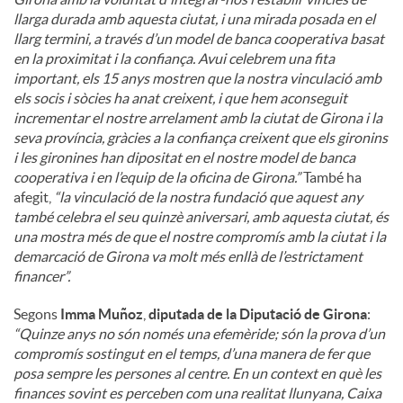
llarga durada amb aquesta ciutat, i una mirada posada en el
llarg termini, a través d’un model de banca cooperativa basat
en la proximitat i la confiança. Avui celebrem una fita
important, els 15 anys mostren que la nostra vinculació amb
els socis i sòcies ha anat creixent, i que hem aconseguit
incrementar el nostre arrelament amb la ciutat de Girona i la
seva província, gràcies a la confiança creixent que els gironins
i les gironines han dipositat en el nostre model de banca
cooperativa i en l’equip de la oficina de Girona.”
També ha
afegit,
“la vinculació de la nostra fundació que aquest any
també celebra el seu quinzè aniversari, amb aquesta ciutat, és
una mostra més de que el nostre compromís amb la ciutat i la
demarcació de Girona va molt més enllà de l’estrictament
financer”.
Segons
Imma Muñoz
,
diputada de la Diputació de Girona
:
“Quinze anys no són només una efemèride; són la prova d’un
compromís sostingut en el temps, d’una manera de fer que
posa sempre les persones al centre. En un context en què les
finances sovint es perceben com una realitat llunyana, Caixa