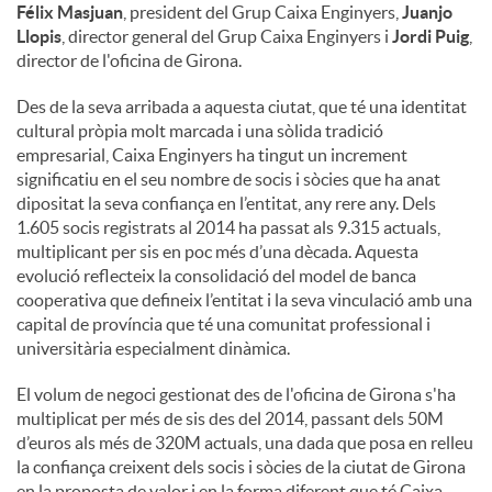
Félix Masjuan
, president del Grup Caixa Enginyers,
Juanjo
Llopis
, director general del Grup Caixa Enginyers i
Jordi Puig
,
director de l'oficina de Girona.
Des de la seva arribada a aquesta ciutat, que té una identitat
cultural pròpia molt marcada i una sòlida tradició
empresarial, Caixa Enginyers ha tingut un increment
significatiu en el seu nombre de socis i sòcies que ha anat
dipositat la seva confiança en l’entitat, any rere any. Dels
1.605 socis registrats al 2014 ha passat als 9.315 actuals,
multiplicant per sis en poc més d’una dècada. Aquesta
evolució reflecteix la consolidació del model de banca
cooperativa que defineix l’entitat i la seva vinculació amb una
capital de província que té una comunitat professional i
universitària especialment dinàmica.
El volum de negoci gestionat des de l'oficina de Girona s'ha
multiplicat per més de sis des del 2014, passant dels 50M
d’euros als més de 320M actuals, una dada que posa en relleu
la confiança creixent dels socis i sòcies de la ciutat de Girona
en la proposta de valor i en la forma diferent que té Caixa