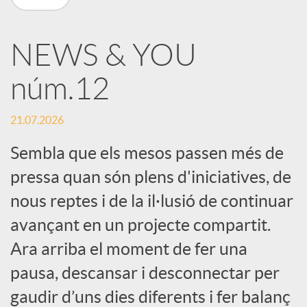
X
NEWS & YOU
a
núm.12
r
21.07.2026
x
Sembla que els mesos passen més de
pressa quan són plens d'iniciatives, de
e
nous reptes i de la il·lusió de continuar
avançant en un projecte compartit.
s
Ara arriba el moment de fer una
pausa, descansar i desconnectar per
S
gaudir d’uns dies diferents i fer balanç