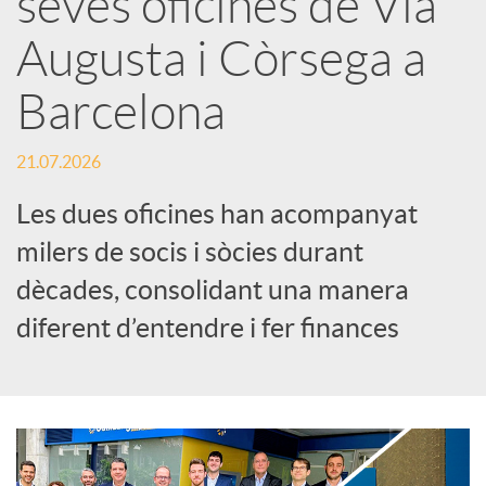
seves oficines de Via
Augusta i Còrsega a
c
Barcelona
a
21.07.2026
d
Les dues oficines han acompanyat
milers de socis i sòcies durant
o
dècades, consolidant una manera
diferent d’entendre i fer finances
r
d
e