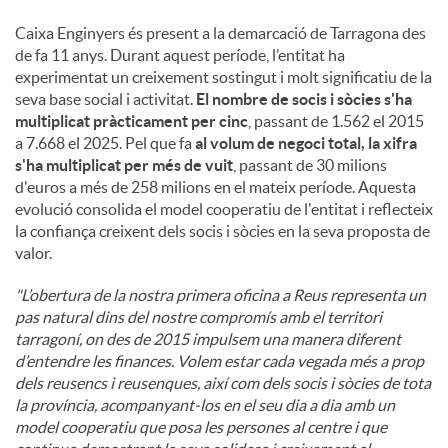
Caixa Enginyers és present a la demarcació de Tarragona des
de fa 11 anys. Durant aquest període, l’entitat ha
experimentat un creixement sostingut i molt significatiu de la
seva base social i activitat.
El nombre de socis i sòcies s'ha
multiplicat pràcticament per cinc
, passant de 1.562 el 2015
a 7.668 el 2025. Pel que fa
al volum de negoci total, la xifra
s'ha multiplicat per més de vuit
, passant de 30 milions
d'euros a més de 258 milions en el mateix període. Aquesta
evolució consolida el model cooperatiu de l'entitat i reflecteix
la confiança creixent dels socis i sòcies en la seva proposta de
valor.
"L’obertura de la nostra primera oficina a Reus representa un
pas natural dins del nostre compromís amb el territori
tarragoní, on des de 2015 impulsem una manera diferent
d’entendre les finances. Volem estar cada vegada més a prop
dels reusencs i reusenques, així com dels socis i sòcies de tota
la província, acompanyant-los en el seu dia a dia amb un
model cooperatiu que posa les persones al centre i que