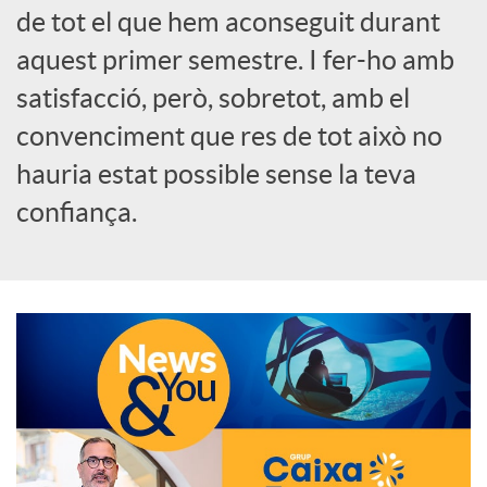
de tot el que hem aconseguit durant
o
aquest primer semestre. I fer-ho amb
c
satisfacció, però, sobretot, amb el
convenciment que res de tot això no
i
hauria estat possible sense la teva
confiança.
a
l
s