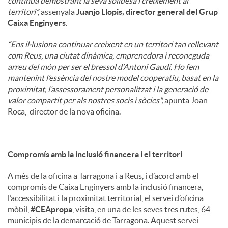
continua demostrant la seva solidesa i creixement al
territori”,
assenyala
Juanjo Llopis, director general del Grup
Caixa Enginyers
.
“Ens il·lusiona continuar creixent en un territori tan rellevant
com Reus, una ciutat dinàmica, emprenedora i reconeguda
arreu del món per ser el bressol d’Antoni Gaudí. Ho fem
mantenint l’essència del nostre model cooperatiu, basat en la
proximitat, l’assessorament personalitzat i la generació de
valor compartit per als nostres socis i sòcies",
apunta Joan
Roca, director de la nova oficina.
Compromís amb la inclusió financera i el territori
A més de la oficina a Tarragona i a Reus, i d’acord amb el
compromís de Caixa Enginyers amb la inclusió financera,
l’accessibilitat i la proximitat territorial, el servei d’oficina
mòbil,
#CEApropa
, visita, en una de les seves tres rutes, 64
municipis de la demarcació de Tarragona. Aquest servei