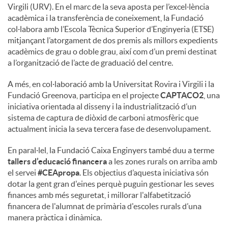
Virgili (URV). En el marc de la seva aposta per l’excel·lència
acadèmica i la transferència de coneixement, la Fundació
col·labora amb l’Escola Tècnica Superior d’Enginyeria (ETSE)
mitjançant l’atorgament de dos premis als millors expedients
acadèmics de grau o doble grau, així com d’un premi destinat
a l’organització de l’acte de graduació del centre.
A més, en col·laboració amb la Universitat Rovira i Virgili i la
Fundació Greenova, participa en el projecte
CAPTACO2
, una
iniciativa orientada al disseny i la industrialització d’un
sistema de captura de diòxid de carboni atmosfèric que
actualment inicia la seva tercera fase de desenvolupament.
En paral·lel, la Fundació Caixa Enginyers també duu a terme
tallers d’educació financera
a les zones rurals on arriba amb
el servei
#CEApropa
. Els objectius d’aquesta iniciativa són
dotar la gent gran d'eines perquè puguin gestionar les seves
finances amb més seguretat, i millorar l'alfabetització
financera de l'alumnat de primària d'escoles rurals d’una
manera pràctica i dinàmica.