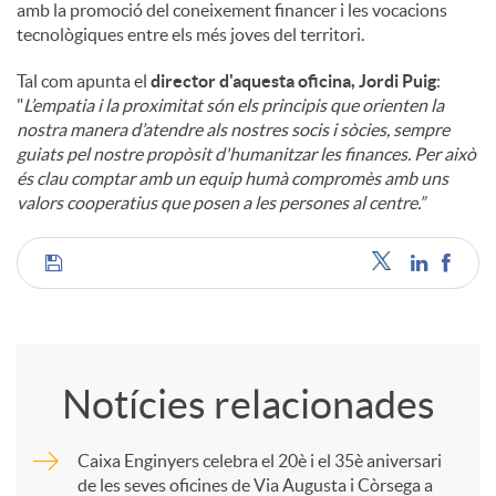
amb la promoció del coneixement financer i les vocacions
tecnològiques entre els més joves del territori.
Tal com apunta el
director d'aquesta oficina, Jordi Puig
:
"
L’empatia i la proximitat són els principis que orienten la
nostra manera d’atendre als nostres socis i sòcies, sempre
guiats pel nostre propòsit d'humanitzar les finances. Per això
és clau comptar amb un equip humà compromès amb uns
valors cooperatius que posen a les persones al centre.”
C
o
Notícies relacionades
m
Caixa Enginyers celebra el 20è i el 35è aniversari
de les seves oficines de Via Augusta i Còrsega a