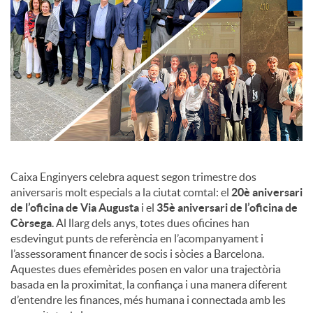
c
o
n
t
Caixa Enginyers celebra aquest segon trimestre dos
aniversaris molt especials a la ciutat comtal: el
20è aniversari
de l’oficina de Via Augusta
i el
35è aniversari de l’oficina de
i
Còrsega
. Al llarg dels anys, totes dues oficines han
esdevingut punts de referència en l’acompanyament i
n
l’assessorament financer de socis i sòcies a Barcelona.
Aquestes dues efemèrides posen en valor una trajectòria
basada en la proximitat, la confiança i una manera diferent
g
d’entendre les finances, més humana i connectada amb les