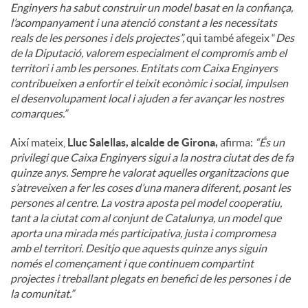
Enginyers ha sabut construir un model basat en la confiança,
l’acompanyament i una atenció constant a les necessitats
reals de les persones i dels projectes”,
qui també afegeix “
Des
de la Diputació, valorem especialment el compromís amb el
territori i amb les persones. Entitats com Caixa Enginyers
contribueixen a enfortir el teixit econòmic i social, impulsen
el desenvolupament local i ajuden a fer avançar les nostres
comarques.”
Així mateix,
Lluc Salellas, alcalde de Girona,
afirma:
“És un
privilegi que Caixa Enginyers sigui a la nostra ciutat des de fa
quinze anys. Sempre he valorat aquelles organitzacions que
s’atreveixen a fer les coses d’una manera diferent, posant les
persones al centre. La vostra aposta pel model cooperatiu,
tant a la ciutat com al conjunt de Catalunya, un model que
aporta una mirada més participativa, justa i compromesa
amb el territori. Desitjo que aquests quinze anys siguin
només el començament i que continuem compartint
projectes i treballant plegats en benefici de les persones i de
la comunitat.”