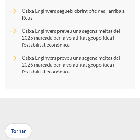
Caixa Enginyers segueix obrint oficines i arriba a
a
Reus
Caixa Enginyers preveu una segona meitat del
r
2026 marcada per la volatilitat geopolítica i
l’estabilitat econòmica
t
Caixa Enginyers preveu una segona meitat del
2026 marcada per la volatilitat geopolítica i
l’estabilitat econòmica
i
r
a
Tornar
X