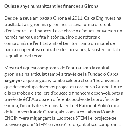
Quinze anys humanitzant les finances a Girona
Des de la seva arribada a Girona el 2011, Caixa Enginyers ha
traslladat als gironins i gironines la seva forma diferent
d'entendre i fer finances. La celebració d'aquest aniversari no
només marca una fita històrica, sinó que reforça el
compromís de l'entitat amb el territori i amb un model de
banca cooperativa centrat en les persones, la sostenibilitat i
la qualitat del servei.
Mostra d'aquest compromís de l'entitat amb la capital
gironina s'ha articulat també a través de la
Fundació Caixa
Enginyers
, que enguany també celebra el seu 15è aniversari,
que desenvolupa diversos projectes i accions a Girona. Entre
ells es troben els tallers d’educació financera desenvolupats a
través de #CEApropa en diferents pobles de la província de
Girona, l’impuls dels Premis Talent del Patronat Politècnica
de la Universitat de Girona, així com la col·laboració amb
ENGINY-era mitjançant la Ludoteca STEM i el projecte de
televisió gironí “STEM en Acció”, reforçant el seu compromís