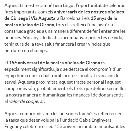
Aquest trimestre també hem tingut l'oportunitat de celebrar
fites importants, com els
aniversaris de les nostres oficines
de Còrsega i Via Augusta
, a Barcelona, ​​i els
15 anys de la
nostra oficina de Girona
, tots ells reflex d'una història
construïda gràcies a una manera diferent de fer i entendre les
finances. Són anys dedicats a acompanyar projectes de vida,
tenir cura de la teva salut financera i crear vincles que
perduren en el temps.
El
15è aniversari de la nostra oficina de Girona
és
especialment significatiu, ja que destaca el compromís d'un
equip humà que treballa amb professionalitat i vocació de
servei. Aquesta proximitat, aquest tracte personal i aquest
compromís són, probablement, els trets que defineixen millor
la nostra manera d'humanitzar les finances i de donar sentit
al
valor de cooperar
.
Aquest compromís amb les persones també es reflecteix en
la tasca que desenvolupa la Fundació Caixa Enginyers.
Enguany celebrem el seu 15è aniversari amb tu impulsant les