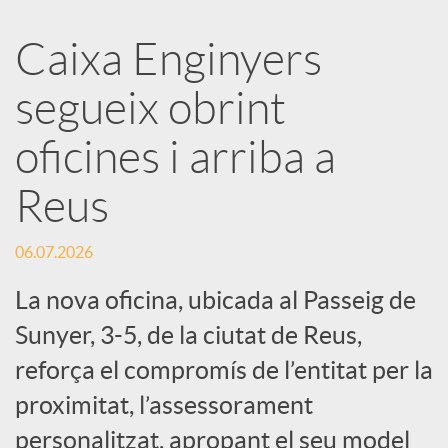
a
Caixa Enginyers
segueix obrint
r
oficines i arriba a
x
Reus
e
06.07.2026
s
La nova oficina, ubicada al Passeig de
Sunyer, 3-5, de la ciutat de Reus,
S
reforça el compromís de l’entitat per la
proximitat, l’assessorament
o
personalitzat, apropant el seu model