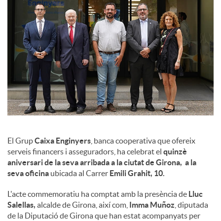
l
s
El Grup
Caixa Enginyers
, banca cooperativa que ofereix
serveis financers i asseguradors, ha celebrat el
quinzè
aniversari de la seva arribada a la ciutat de Girona, a la
seva oficina
ubicada al Carrer
Emili Grahit, 10.
L'acte commemoratiu ha comptat amb la presència de
Lluc
Salellas,
alcalde de Girona, així com,
Imma Muñoz
, diputada
de la Diputació de Girona que han estat acompanyats per