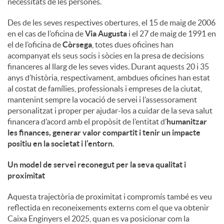
necessitats de les persones.
u
Des de les seves respectives obertures, el 15 de maig de 2006
en el cas de l’oficina de
Via Augusta
i el 27 de maig de 1991 en
el de l’oficina de
Còrsega
, totes dues oficines han
t
acompanyat els seus socis i sòcies en la presa de decisions
financeres al llarg de les seves vides. Durant aquests 20 i 35
anys d’història, respectivament, ambdues oficines han estat
s
al costat de famílies, professionals i empreses de la ciutat,
mantenint sempre la vocació de servei i l’assessorament
personalitzat i proper per ajudar-los a cuidar de la seva salut
financera d’acord amb el propòsit de l’entitat d’
humanitzar
les finances, generar valor compartit i tenir un impacte
positiu en la societat i l’entorn
.
Un model de servei reconegut per la seva qualitat i
proximitat
Aquesta trajectòria de proximitat i compromís també es veu
reflectida en reconeixements externs com el que va obtenir
Caixa Enginyers el 2025, quan es va posicionar com la