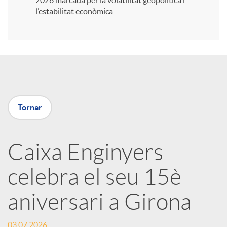
2026 marcada per la volatilitat geopolítica i
l’estabilitat econòmica
i
r
a
Tornar
X
Caixa Enginyers
a
celebra el seu 15è
r
aniversari a Girona
x
03.07.2026