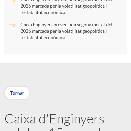
2026 marcada per la volatilitat geopolítica i
t
l’estabilitat econòmica
Caixa Enginyers preveu una segona meitat del
i
2026 marcada per la volatilitat geopolítica i
l’estabilitat econòmica
r
a
X
Tornar
a
Caixa d'Enginyers
r