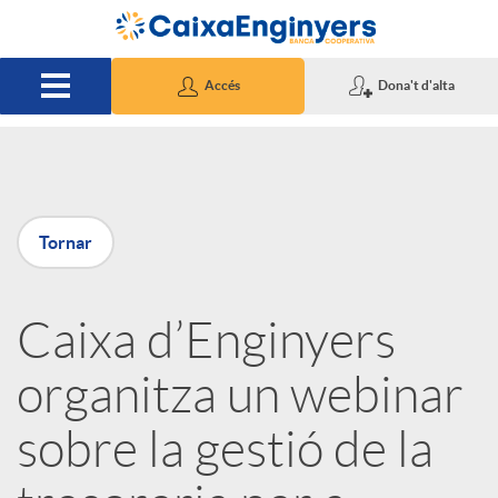
Salta al contingut principal
Accés
Dona't d'alta
P
Tornar
u
Caixa d’Enginyers
b
organitza un webinar
l
sobre la gestió de la
i