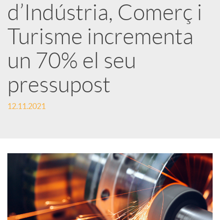
d’Indústria, Comerç i
r
Turisme incrementa
x
un 70% el seu
e
pressupost
s
12.11.2021
S
o
c