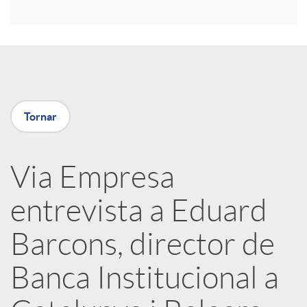
r
a
X
Tornar
a
Via Empresa
r
entrevista a Eduard
x
Barcons, director de
e
Banca Institucional a