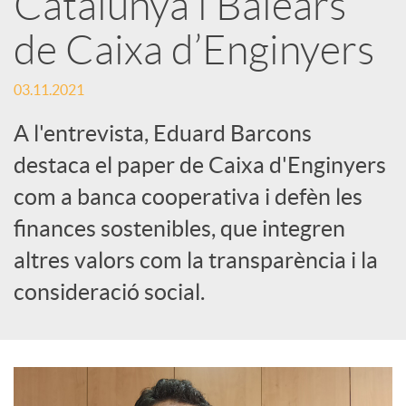
Catalunya i Balears
s
de Caixa d’Enginyers
S
03.11.2021
o
A l'entrevista, Eduard Barcons
destaca el paper de Caixa d'Enginyers
c
com a banca cooperativa i defèn les
finances sostenibles, que integren
i
altres valors com la transparència i la
consideració social.
a
l