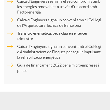
Caixa d'Enginyers reafirma el seu compromís amb
les energies renovables a través d'un acord amb
p
Factorenergia
Caixa d’Enginyers signa un conveni amb el Col·legi
a
de l’Arquitectura Tècnica de Barcelona
Transició energètica: peça clau en el tercer
trimestre
r
Caixa d’Enginyers signa un conveni amb el Col·legi
d’Administradors de Finques per seguir impulsant
t
la rehabilitació energètica
Guia de finançament 2022 per a microempreses i
i
pimes
r
a