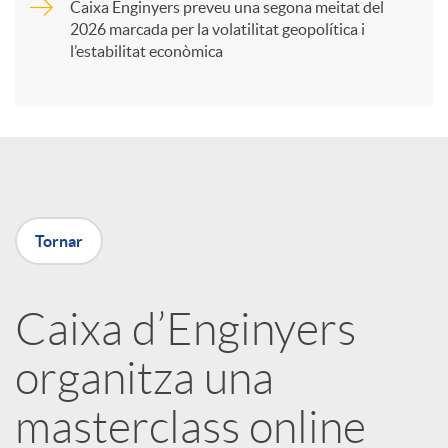
Caixa Enginyers preveu una segona meitat del
i
2026 marcada per la volatilitat geopolítica i
l’estabilitat econòmica
r
a
X
Tornar
a
Caixa d’Enginyers
r
organitza una
x
masterclass online