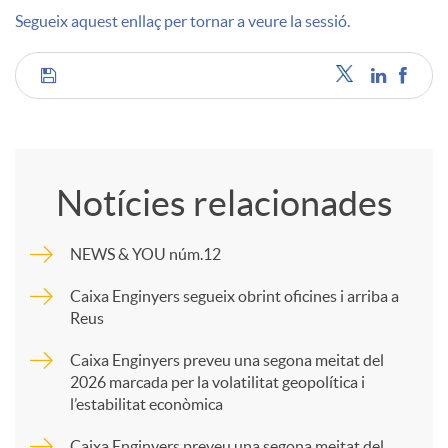
Segueix aquest enllaç per tornar a veure la sessió.
u
C
t
o
s
Notícies relacionades
m
NEWS & YOU núm.12
p
Caixa Enginyers segueix obrint oficines i arriba a
Reus
a
Caixa Enginyers preveu una segona meitat del
2026 marcada per la volatilitat geopolítica i
l’estabilitat econòmica
r
Caixa Enginyers preveu una segona meitat del