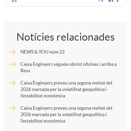
C
o
Notícies relacionades
m
NEWS & YOU núm.12
p
Caixa Enginyers segueix obrint oficines i arriba a
Reus
a
Caixa Enginyers preveu una segona meitat del
2026 marcada per la volatilitat geopolítica i
l’estabilitat econòmica
r
Caixa Enginyers preveu una segona meitat del
2026 marcada per la volatilitat geopolítica i
t
l’estabilitat econòmica