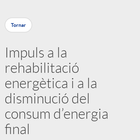
m
p
Tornar
a
Impuls a la
rehabilitació
r
energètica i a la
t
disminució del
i
consum d’energia
r
final