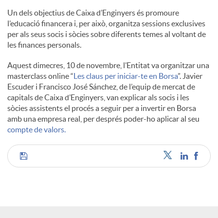
l
Un dels objectius de Caixa d’Enginyers és promoure
l’educació financera i, per això, organitza sessions exclusives
per als seus socis i sòcies sobre diferents temes al voltant de
s
les finances personals.
Aquest dimecres, 10 de novembre, l’Entitat va organitzar una
masterclass online “
Les claus per iniciar-te en Borsa
”. Javier
Escuder i Francisco José Sánchez, de l’equip de mercat de
capitals de Caixa d’Enginyers, van explicar als socis i les
sòcies assistents el procés a seguir per a invertir en Borsa
amb una empresa real, per després poder-ho aplicar al seu
compte de valors.
C
o