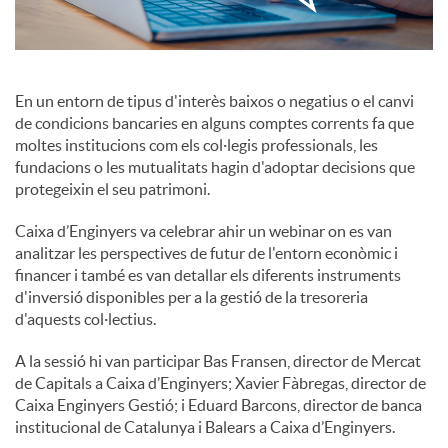
c
En un entorn de tipus d'interès baixos o negatius o el canvi
o
de condicions bancaries en alguns comptes corrents fa que
moltes institucions com els col·legis professionals, les
fundacions o les mutualitats hagin d'adoptar decisions que
n
protegeixin el seu patrimoni.
Caixa d’Enginyers va celebrar ahir un webinar on es van
t
analitzar les perspectives de futur de l'entorn econòmic i
financer i també es van detallar els diferents instruments
d'inversió disponibles per a la gestió de la tresoreria
i
d'aquests col·lectius.
A la sessió hi van participar Bas Fransen, director de Mercat
n
de Capitals a Caixa d’Enginyers; Xavier Fàbregas, director de
Caixa Enginyers Gestió; i Eduard Barcons, director de banca
g
institucional de Catalunya i Balears a Caixa d’Enginyers.