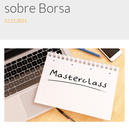
e
sobre Borsa
12.11.2021
s
S
o
c
i
a