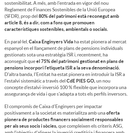
sostenibilitat. A més, amb l'entrada en vigor del nou
Reglament de Finances Sostenibles de la Unió Europea
(SFDR), prop del
80% del patrimoni està reconegut amb
article 8, és a dir, com a fons que promouen
característiques sostenibles, ambientals o socials.
En paral·lel,
Caixa Enginyers Vida
ha estat pionera al mercat
espanyol en el llançament de plans de pensions individuals
gestionats sota una estratègia ISR i, recentment, ha
aconseguit que
el 75% del patrimoni gestionat en plans de
pensions incorpori l'etiqueta ISR a la seva denominació.
D'altra banda, l'Entitat ha estat pionera en introduir la ISR a
l'estalvi sistemàtic a través del
CdE PIES GO,
un nou
concepte d’estalvi-inversió 100 % flexible que incorpora una
assegurança de vida i que s'adapta a tots els perfils inversors.
El compromís de Caixa d'Enginyers per impactar
positivament a la societat es materialitza amb una
oferta
pionera de productes financers socialment responsables
per als seus socis i sòcies,
que compleixen els criteris ASG,
amb l'objectiu d'alinear la inversió creditícia i financera amb