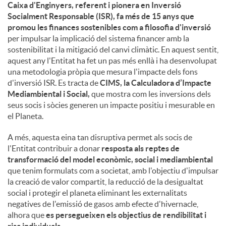
Caixa d'Enginyers, referent i pionera en Inversió
Socialment Responsable (ISR), fa més de 15 anys que
promou les finances sostenibles com a filosofia d'inversió
per impulsar la implicació del sistema financer amb la
sostenibilitat i la mitigació del canvi climàtic. En aquest sentit,
aquest any l'Entitat ha fet un pas més enllà i ha desenvolupat
una metodologia pròpia que mesura l'impacte dels fons
d'inversió ISR. Es tracta de
CIMS, la Calculadora d’Impacte
Mediambiental i Social,
que mostra com les inversions dels
seus socis i sòcies generen un impacte positiu i mesurable en
el Planeta.
A més, aquesta eina tan disruptiva permet als socis de
l'Entitat contribuir a donar
resposta als reptes de
transformació del model econòmic, social i mediambiental
que tenim formulats com a societat, amb l'objectiu d'impulsar
la creació de valor compartit, la reducció de la desigualtat
social i protegir el planeta eliminant les externalitats
negatives de l'emissió de gasos amb efecte d'hivernacle,
alhora que
es persegueixen els objectius de rendibilitat i