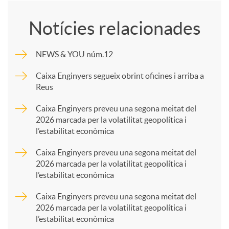
o
Notícies relacionades
m
NEWS & YOU núm.12
p
Caixa Enginyers segueix obrint oficines i arriba a
Reus
a
Caixa Enginyers preveu una segona meitat del
2026 marcada per la volatilitat geopolítica i
l’estabilitat econòmica
r
Caixa Enginyers preveu una segona meitat del
2026 marcada per la volatilitat geopolítica i
t
l’estabilitat econòmica
Caixa Enginyers preveu una segona meitat del
i
2026 marcada per la volatilitat geopolítica i
l’estabilitat econòmica