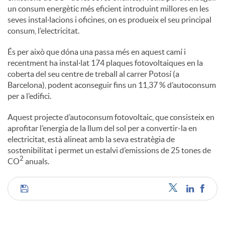
un consum energètic més eficient introduint millores en les
seves instal·lacions i oficines, on es produeix el seu principal
consum, l’electricitat.
És per això que dóna una passa més en aquest camí i
recentment ha instal·lat 174 plaques fotovoltaiques en la
coberta del seu centre de treball al carrer Potosí (a
Barcelona), podent aconseguir fins un 11,37 % d’autoconsum
per a l’edifici.
Aquest projecte d’autoconsum fotovoltaic, que consisteix en
aprofitar l’energia de la llum del sol per a convertir-la en
electricitat, està alineat amb la seva estratègia de
sostenibilitat i permet un estalvi d’emissions de 25 tones de
2
CO
anuals.
C