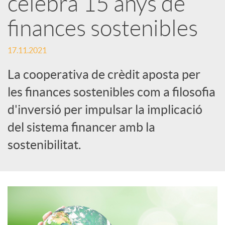
celebra 15 anys de
x
finances sostenibles
e
17.11.2021
La cooperativa de crèdit aposta per
s
les finances sostenibles com a filosofia
d'inversió per impulsar la implicació
S
del sistema financer amb la
o
sostenibilitat.
c
i