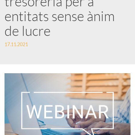
tresoreria per a
entitats sense ànim
c
de lucre
a
17.11.2021
d
o
r
d
e