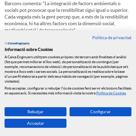
Barcons comenta: “La integració de factors ambientals o
socials pot provocar que la rendibilitat sigui igual o superior.
Cada vegada més la gent percep que, a més de la rendibilitat
econòmica, hi ha altres factors com la dimensió social,
mediambiental i de transparència”.
Política de privacitat
Pel que fa a l’aposta de Caixa d’Enginyers per la digitalització,
Eduard Barcons explica: “El creixement d’oficines continuarà
Informació sobre Cookies
sent com ha sigut sempre, progressiu. Hi ha una aposta
A Caixa Enginyers utilitzem cookies pròpies i de tercers amb finalitats d'anàlisi
(fet que permet millorar el lloc web), de personalització de contingut (per
claríssima per la digitalització. El millor està per venir”.
exemple, recomanacions de vídeos) i de personalització de la publicitat que se't
mostra a llocs web i xarxes socials. La personalització es realitza sobre la base
d'un perfil elaborat a partir dels teus hàbits de navegació (per exemple, pàgines
visitades).
C
Pots acceptar, configurar o rebutjar l'ús de cookies fent servir els botons facilitats
en aquest avís. Si necessites més informació visita la nostra
Política de Cookies
.
o
Rebutjar
Configurar
Notícies relacionades
m
Acceptar
NEWS & YOU núm.12