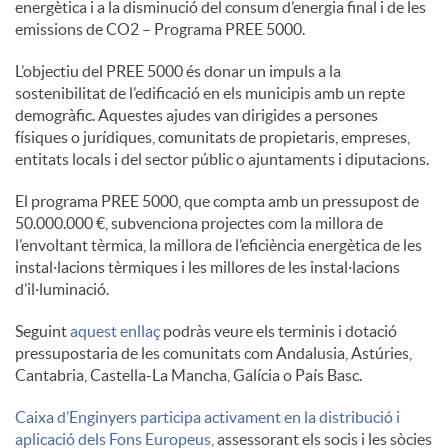
energètica i a la disminució del consum d’energia final i de les
S
emissions de CO2 – Programa PREE 5000.
L’objectiu del PREE 5000 és donar un impuls a la
o
sostenibilitat de l’edificació en els municipis amb un repte
demogràfic. Aquestes ajudes van dirigides a persones
físiques o jurídiques, comunitats de propietaris, empreses,
c
entitats locals i del sector públic o ajuntaments i diputacions.
El programa PREE 5000, que compta amb un pressupost de
i
50.000.000 €, subvenciona projectes com la millora de
l’envoltant tèrmica, la millora de l’eficiència energètica de les
instal·lacions tèrmiques i les millores de les instal·lacions
a
d’il·luminació.
Seguint
aquest enllaç
podràs veure els terminis i dotació
l
pressupostaria de les comunitats com Andalusia, Astúries,
Cantabria, Castella-La Mancha, Galícia o País Basc.
s
Caixa d’Enginyers participa activament en la distribució i
aplicació dels Fons Europeus,
assessorant els socis i les sòcies