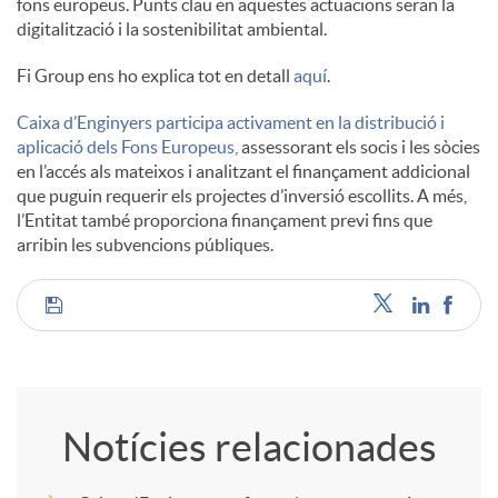
fons europeus. Punts clau en aquestes actuacions seran la
digitalització i la sostenibilitat ambiental.
Fi Group ens ho explica tot en detall
aquí
.
Caixa d’Enginyers participa activament en la distribució i
aplicació dels Fons Europeus,
assessorant els socis i les sòcies
en l’accés als mateixos i analitzant el finançament addicional
que puguin requerir els projectes d’inversió escollits. A més,
l’Entitat també proporciona finançament previ fins que
arribin les subvencions públiques.
C
o
Notícies relacionades
m