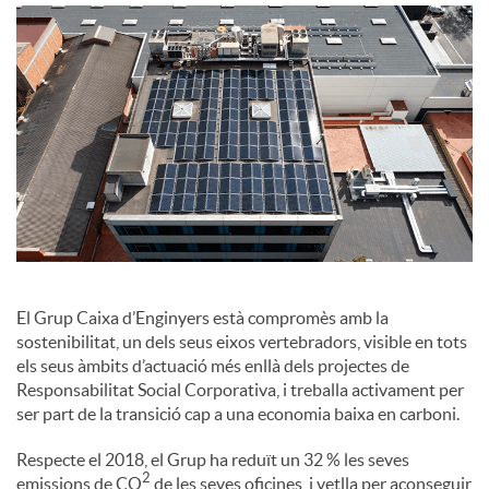
o
c
i
a
l
El Grup Caixa d’Enginyers està compromès amb la
sostenibilitat, un dels seus eixos vertebradors, visible en tots
els seus àmbits d’actuació més enllà dels projectes de
s
Responsabilitat Social Corporativa, i treballa activament per
ser part de la transició cap a una economia baixa en carboni.
Respecte el 2018, el Grup ha reduït un 32 % les seves
2
emissions de CO
de les seves oficines, i vetlla per aconseguir