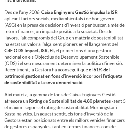
risc individuals.
Des de l'any 2006,
Caixa Enginyers Gestió impulsa la ISR
aplicant factors socials, mediambientals i de bon govern
(ASG) en la presa de decisions d'inversió per buscar, a més del
retorn financer, un impacte positiu a la societat. Des de
llavors, l'alt compromís del Grup en matèria de sostenibilitat
ha estat un valor a l'alça, sent pioners en el llançament del
CdE ODS Impact, ISR, FI,
el primer fons d'una gestora
nacional on els Objectius de Desenvolupament Sostenible
(ODS) i el seu mesurament determinen la política d'inversió.
Recentment, la Gestora ha aconseguit que
el 61% del
patrimoni gestionat en fons d'inversió incorpori l'etiqueta
de sostenibilitat a la seva denominació.
Així mateix, la gamma de fons de Caixa Enginyers Gestió
atresora un Ràting de Sostenibilitat de 4,80 planetes
-sent 5
el màxim- segons el ràting de sostenibilitat Morningstar i
Sustainalytics. En aquest sentit, els fons d’inversió de la
Gestora estan posicionats entre els millors vehicles financers
de gestores espanyoles, tant en termes financers com de