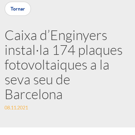
Tornar
X
a
Caixa d’Enginyers
instal·la 174 plaques
r
fotovoltaiques a la
x
seva seu de
e
Barcelona
s
08.11.2021
S