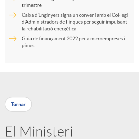
trimestre
r
Caixa d’Enginyers signa un conveni amb el Col·legi
d’Administradors de Finques per seguir impulsant
t
la rehabilitació energètica
Guia de finançament 2022 per a microempreses i
i
pimes
r
a
Tornar
X
a
El Ministeri