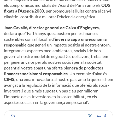
els compromisos mundials del Acord de París i amb els
ODS
fixats a l'Agenda 2030,
per promoure la lluita contra el canvi
climàtic i contribuir a millorar l'eficiència energètica.
Joan Cavallé, director general de Caixa d'Enginyers,
declara que “Fa 15 anys que apostem per les finances
sostenibles com a filosofia d'
inversió cap a una economia
responsable
que generi un impacte positiu al nostre entorn,
integrant els aspectes mediambientals, socials i de bon
govern al nostre model de negoci. Des de llavors, treballem
per generar valor per als nostres socis i per a la societat,
posant al vostre abast una oferta
pionera de productes
financers socialment responsables.
Un exemple d'això és
CIMS,
una eina innovadora al nostre país amb la que ens hem
avançat a la regulació de la informació que ofereix als socis-
inversors, i que a més suposa un pas clau per millorar
l'impacte de les inversions en la sostenibilitat , en els
aspectes socials i en la governança empresarial”.