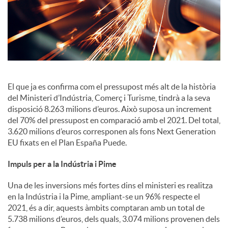
i
a
l
El que ja es confirma com el pressupost més alt de la història
del Ministeri d’Indústria, Comerç i Turisme, tindrà a la seva
s
disposició 8.263 milions d’euros. Això suposa un increment
del 70% del pressupost en comparació amb el 2021. Del total,
3.620 milions d’euros corresponen als fons Next Generation
EU fixats en el Plan España Puede.
Impuls per a la Indústria i Pime
Una de les inversions més fortes dins el ministeri es realitza
en la Indústria i la Pime, ampliant-se un 96% respecte el
2021, és a dir, aquests àmbits comptaran amb un total de
5.738 milions d’euros, dels quals, 3.074 milions provenen dels