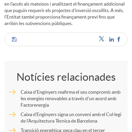
en l’accés als mateixos i analitzant el finançament addicional
que puguin requerir els projectes d’inversió escollits. A més,
l’Entitat també proporciona finançament previ fins que
arribin les subvencions públiques.
C
o
Notícies relacionades
m
Caixa d'Enginyers reafirma el seu compromís amb
les energies renovables a través d'un acord amb
p
Factorenergia
Caixa d’Enginyers signa un conveni amb el Col·legi
a
de l’Arquitectura Tècnica de Barcelona
Transició energètica: peça clau en el tercer