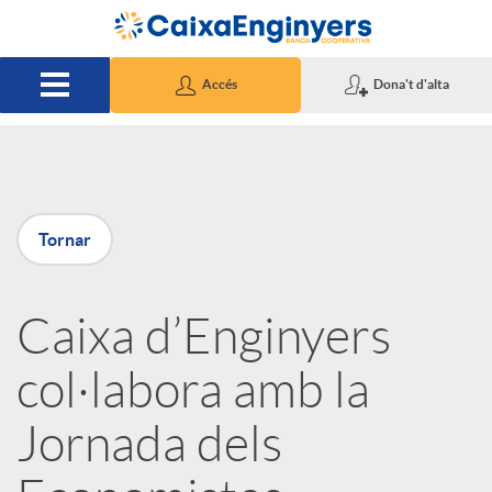
Salta al contingut principal
Accés
Dona't d'alta
P
Tornar
u
Caixa d’Enginyers
b
col·labora amb la
l
Jornada dels
i