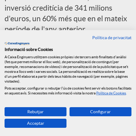
c
inversió creditícia de 341 milions
d'euros, un 60% més que en el mateix
i
període de l'any anterior.
Política de privacitat
a
Informació sobre Cookies
A Caixa Enginyers utilitzem cookies pròpies i de tercers amb finalitats d'anàlisi
(fet que permet millorar el lloc web), de personalització de contingut (per
l
exemple, recomanacions de vídeos) i de personalització de la publicitat que se't
mostra a llocs web i xarxes socials. La personalització es realitza sobre la base
d'un perfil elaborat a partir dels teus hàbits de navegació (per exemple, pàgines
visitades).
s
Pots acceptar, configurar o rebutjar l'ús de cookies fent servir els botons facilitats
en aquest avís. Si necessites més informació visita la nostra
Política de Cookies
.
Rebutjar
Configurar
Acceptar