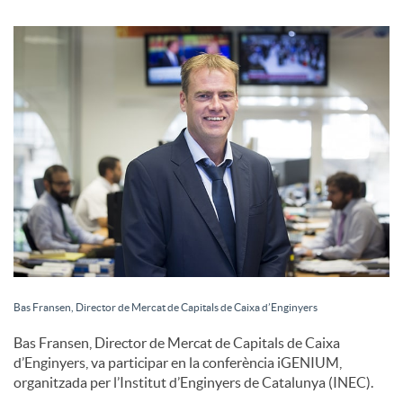
S
o
c
i
a
l
Bas Fransen, Director de Mercat de Capitals de Caixa d’Enginyers
Bas Fransen, Director de Mercat de Capitals de Caixa
s
d’Enginyers, va participar en la conferència iGENIUM,
organitzada per l’Institut d’Enginyers de Catalunya (INEC).