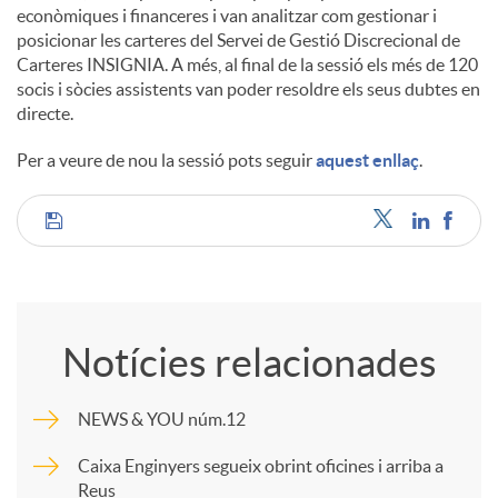
econòmiques i financeres i van analitzar com gestionar i
posicionar les carteres del Servei de Gestió Discrecional de
Carteres INSIGNIA. A més, al final de la sessió els més de 120
socis i sòcies assistents van poder resoldre els seus dubtes en
directe.
Per a veure de nou la sessió pots seguir
aquest enllaç
.
C
o
Notícies relacionades
m
NEWS & YOU núm.12
p
Caixa Enginyers segueix obrint oficines i arriba a
Reus