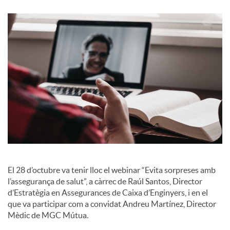
o
c
i
a
l
El 28 d’octubre va tenir lloc el webinar “Evita sorpreses amb
s
l’assegurança de salut”, a càrrec de Raúl Santos, Director
d’Estratègia en Assegurances de Caixa d’Enginyers, i en el
que va participar com a convidat Andreu Martínez, Director
Mèdic de MGC Mútua.