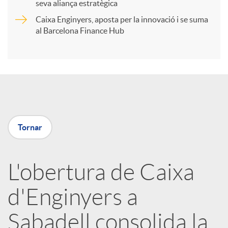
t
seva aliança estratègica
Caixa Enginyers, aposta per la innovació i se suma
i
al Barcelona Finance Hub
r
a
Tornar
X
a
L'obertura de Caixa
d'Enginyers a
r
Sabadell consolida la