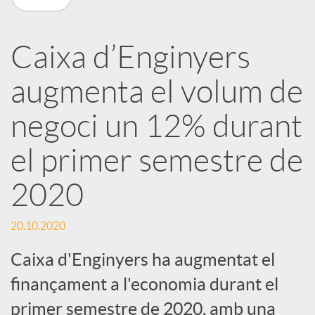
a
Caixa d’Enginyers
r
augmenta el volum de
x
negoci un 12% durant
e
el primer semestre de
2020
s
20.10.2020
S
Caixa d'Enginyers ha augmentat el
finançament a l'economia durant el
o
primer semestre de 2020, amb una