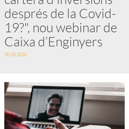
r
després de la Covid-
x
19?", nou webinar de
e
Caixa d’Enginyers
s
20.10.2020
S
o
c