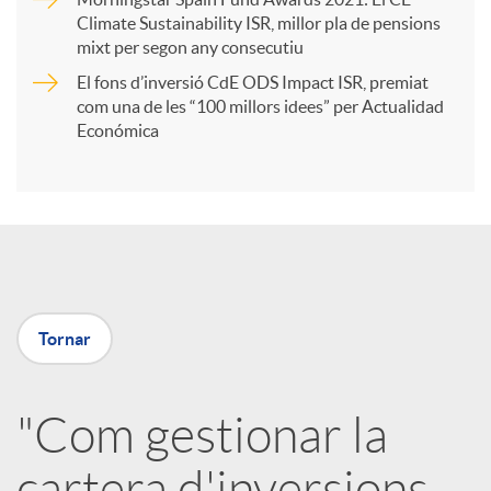
r
Climate Sustainability ISR, millor pla de pensions
mixt per segon any consecutiu
t
El fons d’inversió CdE ODS Impact ISR, premiat
com una de les “100 millors idees” per Actualidad
i
Económica
r
a
Tornar
X
a
"Com gestionar la
cartera d'inversions