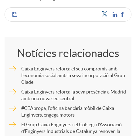
u
C
t
o
Notícies relacionades
s
m
Caixa Enginyers reforça el seu compromís amb
l'economia social amb la seva incorporació al Grup
p
Clade
Caixa Enginyers reforça la seva presència a Madrid
a
amb una nova seu central
#CEApropa, l'oficina bancària mòbil de Caixa
Enginyers, engega motors
r
El Grup Caixa Enginyers i el Col·legi i l’Associació
d’Enginyers Industrials de Catalunya renoven la