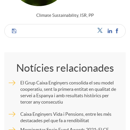
Climate Sustainability, ISR, PP
C
o
Notícies relacionades
m
El Grup Caixa Enginyers consolida el seu model
cooperatiu, sent la primera entitat en qualitat de
p
servei a Espanya i amb resultats històrics per
tercer any consecutiu
a
Caixa Enginyers Vida i Pensions, entre les més
destacades pel que fa a rendibilitat
Morningstar Spain Fund Awards 2021: El CE