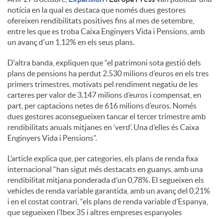
notícia en la qual es destaca que només dues gestores
ofereixen rendibilitats positives fins al mes de setembre,
entre les que es troba Caixa Enginyers Vida i Pensions, amb
un avanç d'un 1,12% en els seus plans.
D'altra banda, expliquen que “el patrimoni sota gestió dels
plans de pensions ha perdut 2.530 milions d’euros en els tres
primers trimestres, motivats pel rendiment negatiu de les
carteres per valor de 3.147 milions d’euros i compensat, en
part, per captacions netes de 616 milions d’euros. Només
dues gestores aconsegueixen tancar el tercer trimestre amb
rendibilitats anuals mitjanes en ‘verd’. Una d’elles és Caixa
Enginyers Vida i Pensions”.
L’article explica que, per categories, els plans de renda fixa
internacional “han sigut més destacats en guanys, amb una
rendibilitat mitjana ponderada d’un 0,78%. El segueixen els
vehicles de renda variable garantida, amb un avanç del 0,21%
i en el costat contrari, “els plans de renda variable d’Espanya,
que segueixen l’Ibex 35 i altres empreses espanyoles