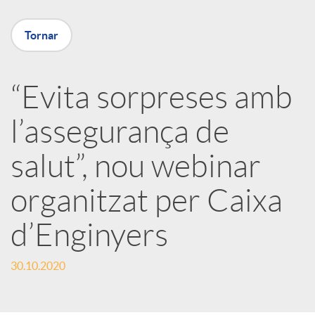
X
Tornar
a
“Evita sorpreses amb
r
l’assegurança de
x
salut”, nou webinar
e
organitzat per Caixa
d’Enginyers
s
30.10.2020
S