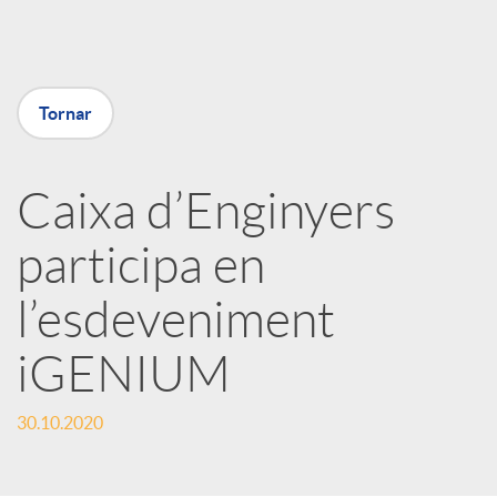
a
X
Tornar
a
Caixa d’Enginyers
r
participa en
x
l’esdeveniment
e
iGENIUM
30.10.2020
s