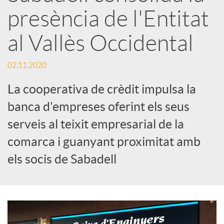
x
presència de l'Entitat
e
al Vallès Occidental
s
02.11.2020
La cooperativa de crèdit impulsa la
S
banca d'empreses oferint els seus
serveis al teixit empresarial de la
o
comarca i guanyant proximitat amb
els socis de Sabadell
c
i