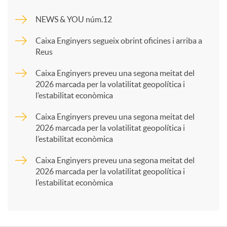
m
NEWS & YOU núm.12
p
Caixa Enginyers segueix obrint oficines i arriba a
Reus
a
Caixa Enginyers preveu una segona meitat del
2026 marcada per la volatilitat geopolítica i
l’estabilitat econòmica
r
Caixa Enginyers preveu una segona meitat del
2026 marcada per la volatilitat geopolítica i
t
l’estabilitat econòmica
Caixa Enginyers preveu una segona meitat del
i
2026 marcada per la volatilitat geopolítica i
l’estabilitat econòmica
r