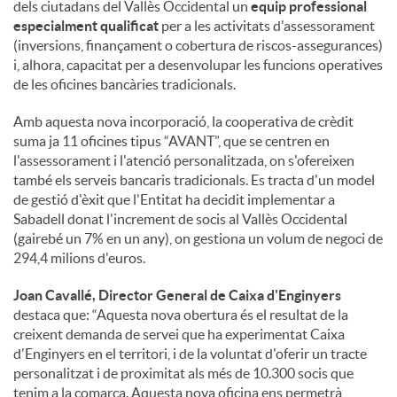
dels ciutadans del Vallès Occidental un
equip professional
especialment qualificat
per a les activitats d'assessorament
(inversions, finançament o cobertura de riscos-assegurances)
i, alhora, capacitat per a desenvolupar les funcions operatives
de les oficines bancàries tradicionals.
Amb aquesta nova incorporació, la cooperativa de crèdit
suma ja 11 oficines tipus “AVANT”, que se centren en
l'assessorament i l'atenció personalitzada, on s'ofereixen
també els serveis bancaris tradicionals. Es tracta d'un model
de gestió d'èxit que l'Entitat ha decidit implementar a
Sabadell donat l'increment de socis al Vallès Occidental
(gairebé un 7% en un any), on gestiona un volum de negoci de
294,4 milions d'euros.
Joan Cavallé, Director General de Caixa d'Enginyers
destaca que: “Aquesta nova obertura és el resultat de la
creixent demanda de servei que ha experimentat Caixa
d'Enginyers en el territori, i de la voluntat d'oferir un tracte
personalitzat i de proximitat als més de 10.300 socis que
tenim a la comarca. Aquesta nova oficina ens permetrà