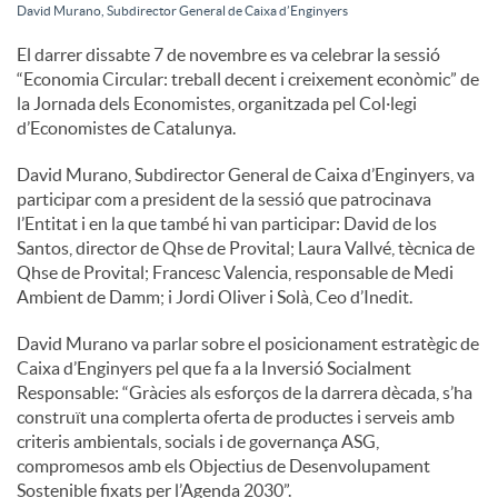
David Murano, Subdirector General de Caixa d’Enginyers
c
El darrer dissabte 7 de novembre es va celebrar la sessió
“Economia Circular: treball decent i creixement econòmic” de
la Jornada dels Economistes, organitzada pel Col·legi
o
d’Economistes de Catalunya.
David Murano, Subdirector General de Caixa d’Enginyers, va
n
participar com a president de la sessió que patrocinava
l’Entitat i en la que també hi van participar: David de los
Santos, director de Qhse de Provital; Laura Vallvé, tècnica de
t
Qhse de Provital; Francesc Valencia, responsable de Medi
Ambient de Damm; i Jordi Oliver i Solà, Ceo d’Inedit.
i
David Murano va parlar sobre el posicionament estratègic de
Caixa d’Enginyers pel que fa a la Inversió Socialment
Responsable: “Gràcies als esforços de la darrera dècada, s’ha
n
construït una complerta oferta de productes i serveis amb
criteris ambientals, socials i de governança ASG,
compromesos amb els Objectius de Desenvolupament
g
Sostenible fixats per l’Agenda 2030”.