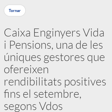
X
Tornar
a
Caixa Enginyers Vida
r
i Pensions, una de les
x
úniques gestores que
e
ofereixen
rendibilitats positives
s
fins el setembre,
S
segons Vdos