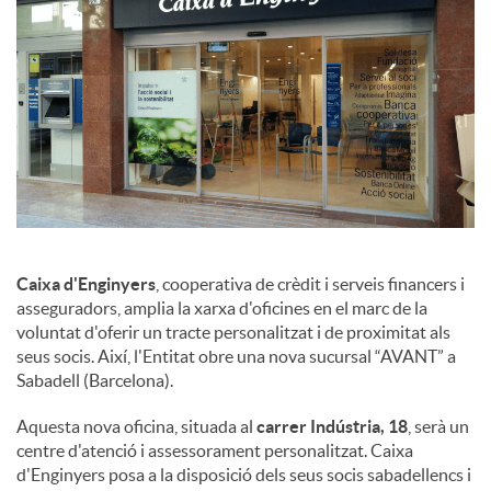
a
l
s
Caixa d'Enginyers
, cooperativa de crèdit i serveis financers i
asseguradors, amplia la xarxa d'oficines en el marc de la
voluntat d'oferir un tracte personalitzat i de proximitat als
seus socis. Així, l'Entitat obre una nova sucursal “AVANT” a
Sabadell (Barcelona).
Aquesta nova oficina, situada al
carrer Indústria, 18
, serà un
centre d'atenció i assessorament personalitzat. Caixa
d'Enginyers posa a la disposició dels seus socis sabadellencs i