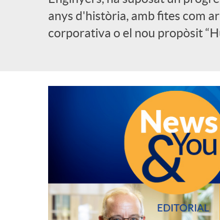
anys d'història, amb fites com ar
l
corporativa o el nou propòsit “H
i
c
a
d
o
r