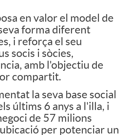
osa en valor el model de
i
 seva forma diferent
s, i reforça el seu
 socis i sòcies,
ncia, amb l'objectiu de
or compartit.
mentat la seva base social
 últims 6 anys a l'illa, i
negoci de 57 milions
 ubicació per potenciar un