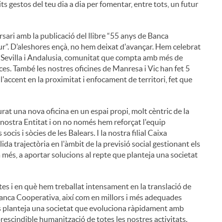
ts gestos del teu dia a dia per fomentar, entre tots, un futur
ri amb la publicació del llibre “55 anys de Banca
ur”. D’aleshores ençà, no hem deixat d'avançar. Hem celebrat
de Sevilla i Andalusia, comunitat que compta amb més de
ces. També les nostres oficines de Manresa i Vic han fet 5
l'accent en la proximitat i enfocament de territori, fet que
at una nova oficina en un espai propi, molt cèntric de la
la nostra Entitat i on no només hem reforçat l'equip
ocis i sòcies de les Balears. I la nostra filial Caixa
da trajectòria en l'àmbit de la previsió social gestionant els
 a més, a aportar solucions al repte que planteja una societat
es i en què hem treballat intensament en la translació de
Banca Cooperativa, així com en millors i més adequades
ens planteja una societat que evoluciona ràpidament amb
rescindible humanització de totes les nostres activitats.