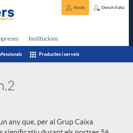
Accés
Dona't d'alta
preses
Institucions
ofessionals
Productes i serveis
m.2
un any que, per al Grup Caixa
 significatiu durant els nostres 56