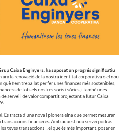
rup Caixa Enginyers, ha suposat un progrés significatiu
i
m ara la renovació de la nostra identitat corporativa o el nou
 què hem treballat per fer unes finances més sostenibles,
nancera de tots els nostres socis i sòcies, i també unes
 de servei i de valor compartit projectant a futur Caixa
26.
. Es tracta d'una nova i pionera eina que permet mesurar
i transaccions financeres. Amb aquest nou servei podràs
 les teves transaccions i, el que és més important, posar en