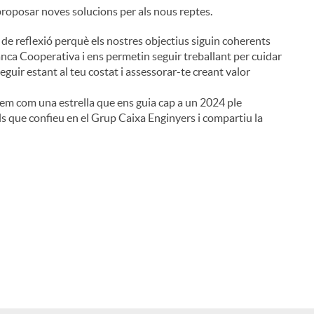
proposar noves solucions per als nous reptes.
 de reflexió perquè els nostres objectius siguin coherents
nca Cooperativa i ens permetin seguir treballant per cuidar
 seguir estant al teu costat i assessorar-te creant valor
i
nem com una estrella que ens guia cap a un 2024 ple
els que confieu en el Grup Caixa Enginyers i compartiu la
l