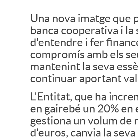
Una nova imatge que p
banca cooperativa i la
d'entendre i fer finance
compromís amb els seus
mantenint la seva essè
continuar aportant val
L'Entitat, que ha incre
en gairebé un 20% en els
gestiona un volum de 
d'euros, canvia la seva