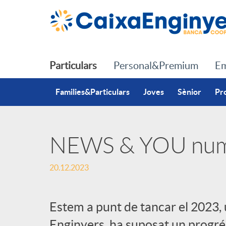
Salta al contingut principal
Particulars
Personal&Premium
Em
Families&Particulars
Joves
Sènior
Pr
NEWS & YOU nu
P
20.12.2023
u
Estem a punt de tancar el 2023, 
b
Enginyers, ha suposat un progrés