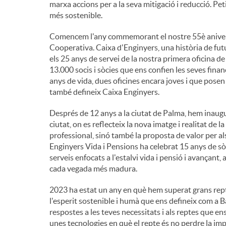
marxa accions per a la seva mitigació i reducció. Peti
més sostenible.
n
Comencem l'any commemorant el nostre 55è aniversa
Cooperativa. Caixa d'Enginyers, una història de fut
g
els 25 anys de servei de la nostra primera oficina 
13.000 socis i sòcies que ens confien les seves finan
anys de vida, dues oficines encara joves i que posen 
u
també defineix Caixa Enginyers.
Després de 12 anys a la ciutat de Palma, hem inaugur
t
ciutat, on es reflecteix la nova imatge i realitat de 
professional, sinó també la proposta de valor per als s
s
Enginyers Vida i Pensions ha celebrat 15 anys de sòli
serveis enfocats a l'estalvi vida i pensió i avançant,
cada vegada més madura.
2023 ha estat un any en què hem superat grans rept
l'esperit sostenible i humà que ens defineix com a 
respostes a les teves necessitats i als reptes que 
unes tecnologies en què el repte és no perdre la imp