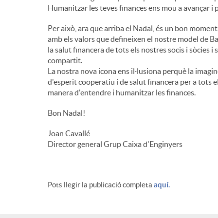
Humanitzar les teves finances ens mou a avançar i 
Per això, ara que arriba el Nadal, és un bon moment
amb els valors que defineixen el nostre model de Ba
la salut financera de tots els nostres socis i sòcies i
compartit.
La nostra nova icona ens il·lusiona perquè la imagi
d'esperit cooperatiu i de salut financera per a tots 
manera d'entendre i humanitzar les finances.
Bon Nadal!
Joan Cavallé
Director general Grup Caixa d'Enginyers
Pots llegir la publicació completa
aquí.