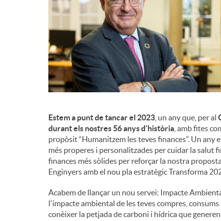
d
e
c
o
Estem a punt de tancar el 2023
, un any que, per al
G
durant els nostres 56 anys d'història
, amb fites co
propòsit “Humanitzem les teves finances”. Un any en
n
més properes i personalitzades per cuidar la salut fi
finances més sòlides per reforçar la nostra proposta
Enginyers amb el nou pla estratègic Transforma 20
t
Acabem de llançar un nou servei: Impacte Ambiental
l'impacte ambiental de les teves compres, consums 
i
conèixer la petjada de carboni i hídrica que generen