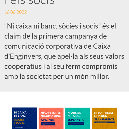
c
16.06.2022
“Ni caixa ni banc, sòcies i socis” és el
o
claim de la primera campanya de
comunicació corporativa de Caixa
n
d’Enginyers, que apel·la als seus valors
cooperatius i al seu ferm compromís
t
amb la societat per un món millor.
i
n
g