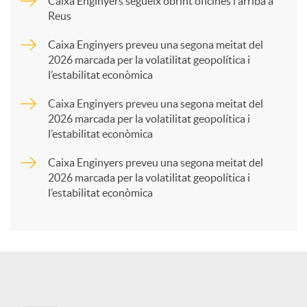
p
Caixa Enginyers segueix obrint oficines i arriba a
Reus
a
Caixa Enginyers preveu una segona meitat del
2026 marcada per la volatilitat geopolítica i
l’estabilitat econòmica
r
Caixa Enginyers preveu una segona meitat del
2026 marcada per la volatilitat geopolítica i
t
l’estabilitat econòmica
Caixa Enginyers preveu una segona meitat del
i
2026 marcada per la volatilitat geopolítica i
l’estabilitat econòmica
r
a