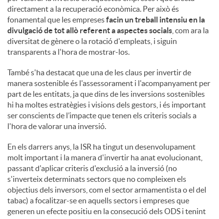
directament a la recuperació econòmica. Per això és
fonamental que les empreses
facin un treball intensiu en la
divulgació de tot allò referent a aspectes socials
, com ara la
diversitat de gènere o la rotació d'empleats, i siguin
transparents a l'hora de mostrar-los.
També s'ha destacat que una de les claus per invertir de
manera sostenible és l'assessorament i l'acompanyament per
part de les entitats, ja que dins de les inversions sostenibles
hi ha moltes estratègies i visions dels gestors, i és important
ser conscients de l’impacte que tenen els criteris socials a
l'hora de valorar una inversió.
En els darrers anys, la ISR ha tingut un desenvolupament
molt important i la manera d'invertir ha anat evolucionant,
passant d'aplicar criteris d'exclusió a la inversió (no
s'inverteix determinats sectors que no compleixen els
objectius dels inversors, com el sector armamentista o el del
tabac) a focalitzar-se en aquells sectors i empreses que
generen un efecte positiu en la consecució dels ODS i tenint