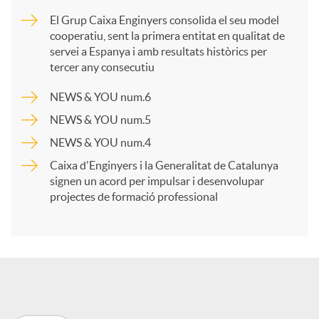
m
El Grup Caixa Enginyers consolida el seu model
cooperatiu, sent la primera entitat en qualitat de
p
servei a Espanya i amb resultats històrics per
tercer any consecutiu
a
NEWS & YOU num.6
NEWS & YOU num.5
r
NEWS & YOU num.4
Caixa d'Enginyers i la Generalitat de Catalunya
t
signen un acord per impulsar i desenvolupar
projectes de formació professional
i
r