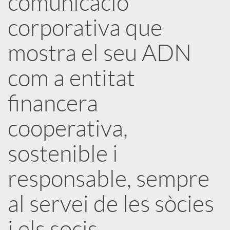
comunicació
corporativa que
c
mostra el seu ADN
a
com a entitat
d
financera
o
cooperativa,
sostenible i
r
responsable, sempre
d
al servei de les sòcies
e
i els socis