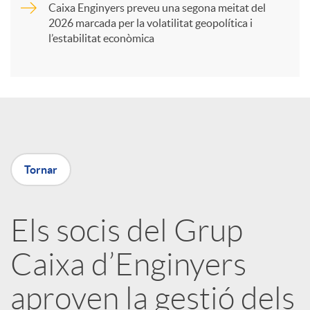
Caixa Enginyers preveu una segona meitat del
i
2026 marcada per la volatilitat geopolítica i
l’estabilitat econòmica
r
a
X
Tornar
a
Els socis del Grup
r
Caixa d’Enginyers
x
aproven la gestió dels