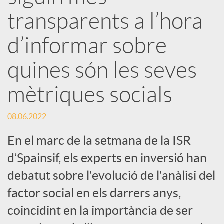
s
transparents a l’hora
S
d’informar sobre
o
quines són les seves
mètriques socials
c
08.06.2022
i
En el marc de la setmana de la ISR
a
d’Spainsif, els experts en inversió han
debatut sobre l'evolució de l'anàlisi del
l
factor social en els darrers anys,
coincidint en la importància de ser