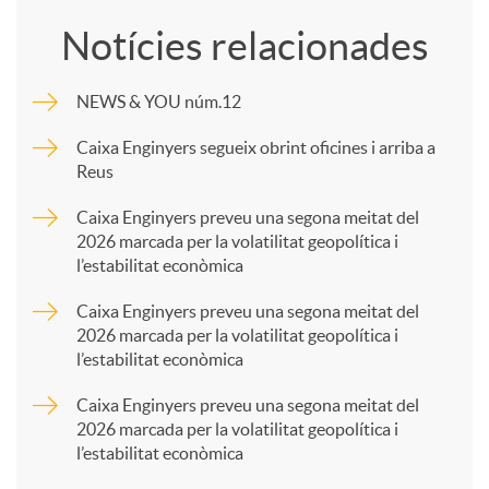
o
Notícies relacionades
m
NEWS & YOU núm.12
p
Caixa Enginyers segueix obrint oficines i arriba a
Reus
a
Caixa Enginyers preveu una segona meitat del
2026 marcada per la volatilitat geopolítica i
l’estabilitat econòmica
r
Caixa Enginyers preveu una segona meitat del
2026 marcada per la volatilitat geopolítica i
t
l’estabilitat econòmica
Caixa Enginyers preveu una segona meitat del
i
2026 marcada per la volatilitat geopolítica i
l’estabilitat econòmica