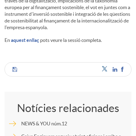
través de la digitalització, implicacions de la taxonomia
europea per al finançament sostenible, el vot en juntes com a
instrument d'inversió sostenible i integració de les qüestions
de sostenibilitat al finançament de la internacionalització de
l'empresa espanyola.
En
aquest enllaç
pots veure la sessió completa.
C
o
Notícies relacionades
m
NEWS & YOU núm.12