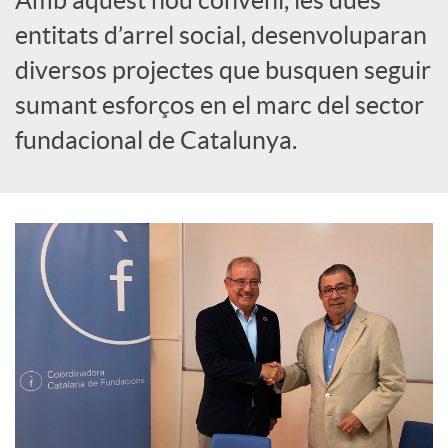
o
entitats d’arrel social, desenvoluparan
c
diversos projectes que busquen seguir
sumant esforços en el marc del sector
i
fundacional de Catalunya.
a
l
s