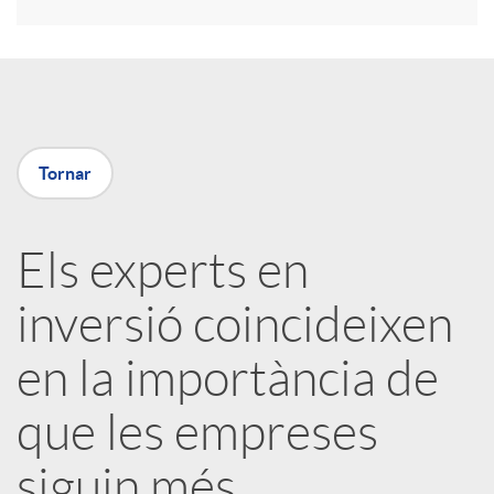
r
a
X
Tornar
a
Els experts en
r
inversió coincideixen
x
en la importància de
e
que les empreses
siguin més