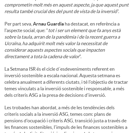
comprometin molt més en aquest aspecte, ja que aquest punt
resulta també crucial des del punt de vista de la inversió
”.
Per part seva,
Arnau Guardia
ha destacat, en referència a
l'aspecte social, que: “
tot i ser un element que fa anys està
sobre la taula, arran de la pandèmia i de la recent guerra a
Ucraïna, ha adquirit molt més valor la necessitat de
considerar aquests aspectes socials que impacten
directament a tota la cadena de valor
”.
La Setmana ISR és el cicle d´esdeveniments referent en
inversió sostenible a escala nacional. Aquesta setmana es
celebra anualment a diferents ciutats, i té l'objectiu de tractar
temes vinculats a la inversió sostenible i responsable, a més
dels criteris ASG a la presa de decisions d'inversió.
Les trobades han abordat, a més de les tendències dels
criteris socials a la inversió ASG, temes com: plans de
pensions d'ocupació i criteris ASG, transició justa a través de
les finances sostenibles, l'impuls de les finances sostenibles a