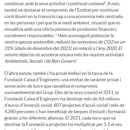
continuar amb la seva activitat i continuar creixent
”. A més,
també va destacar el compromís de l'Entitat per continuar
contribuint en la transició cap a una economia més centrada
en les persones i pel que fa al medi ambient, situació que es
visualitza amb una oferta pionera de productes financers
socialment responsables: “
Hem aconseguit potenciar la
nostra aposta sostenible, reduint les emissions de CO2 en un
31% (dada de desembre del 2021) en relació a l'any 2020. El
nostre objectiu és accelerar encara més les nostres activitats
Ambientals, Socials i de Bon Govern
”.
D'altra banda, també s'ha posat èmfasi en la tasca de la
Fundació Caixa d'Enginyers, una entitat de caràcter privat i
sense ànim de lucre que canalitza el compromís
socioambiental del Grup. Des de la seva creació el 2011, la
Fundació Caixa d'Enginyers ha destinat més de 4,6 milions
d'euros d'inversió social, 607 projectes d'acció social i més de
4.340 persones s'han beneficiat de beques d'estudi i formació
gràcies a les diferents aliances. El 2021, cada euro que va
destinar la Fundació a projectes ha multiplicat per 5,1 el seu