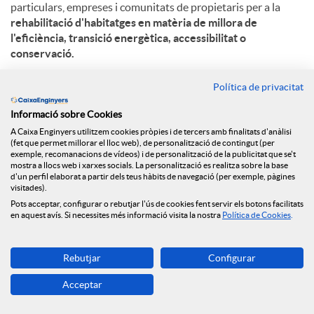
particulars, empreses i comunitats de propietaris per a la
rehabilitació d'habitatges en matèria de millora de
l'eficiència, transició energètica, accessibilitat o
conservació.
L'arribada dels fons Next Generation per a la rehabilitació
Política de privacitat
energètica dels edificis residencials i l’acord amb la
Generalitat de Catalunya i Caixa d’Enginyers entre d’altres
Informació sobre Cookies
entitats financeres, suposa una oportunitat òptima per
A Caixa Enginyers utilitzem cookies pròpies i de tercers amb finalitats d'anàlisi
(fet que permet millorar el lloc web), de personalització de contingut (per
aconseguir que els habitatges siguin més sostenibles.
exemple, recomanacions de vídeos) i de personalització de la publicitat que se't
Aquests fons
destinaran concretament un total de 480
mostra a llocs web i xarxes socials. La personalització es realitza sobre la base
milions d’euros a Catalunya,
per tal de millorar barris, edificis
d'un perfil elaborat a partir dels teus hàbits de navegació (per exemple, pàgines
visitades).
i habitatges, com també per a la creació d’oficines de
Pots acceptar, configurar o rebutjar l'ús de cookies fent servir els botons facilitats
rehabilitació. Tenen un potencial d’uns 25.000 habitatges/any
en aquest avís. Si necessites més informació visita la nostra
Política de Cookies
.
i 75.000 en total.
En aquest sentit, el
Préstec ECO Rehabilita
permet invertir
Rebutjar
Configurar
en la reducció del consum d’energia no renovable i millorar el
rendiment de les instal·lacions. Els beneficis energètics,
Acceptar
ambientals, econòmics, socials i saludables que implica
aquesta rehabilitació energètica contribueixen, entre d’altres,