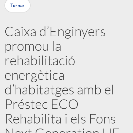
a
Tornar
X
Caixa d’Enginyers
a
promou la
r
rehabilitació
energètica
x
d’habitatges amb el
e
Préstec ECO
s
Rehabilita i els Fons