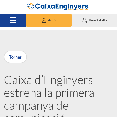
Salta al contingut principal
Accés
Dona't d'alta
P
Tornar
u
Caixa d’Enginyers
b
estrena la primera
l
campanya de
i