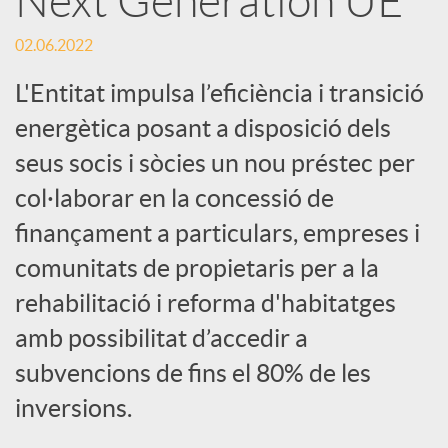
Next Generation UE
S
02.06.2022
o
L'Entitat impulsa l’eficiència i transició
c
energètica posant a disposició dels
seus socis i sòcies un nou préstec per
i
col·laborar en la concessió de
finançament a particulars, empreses i
a
comunitats de propietaris per a la
rehabilitació i reforma d'habitatges
l
amb possibilitat d’accedir a
subvencions de fins el 80% de les
s
inversions.