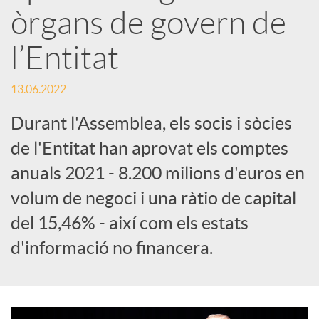
e
òrgans de govern de
l’Entitat
s
13.06.2022
S
Durant l'Assemblea, els socis i sòcies
de l'Entitat han aprovat els comptes
o
anuals 2021 - 8.200 milions d'euros en
c
volum de negoci i una ràtio de capital
del 15,46% - així com els estats
i
d'informació no financera.
a