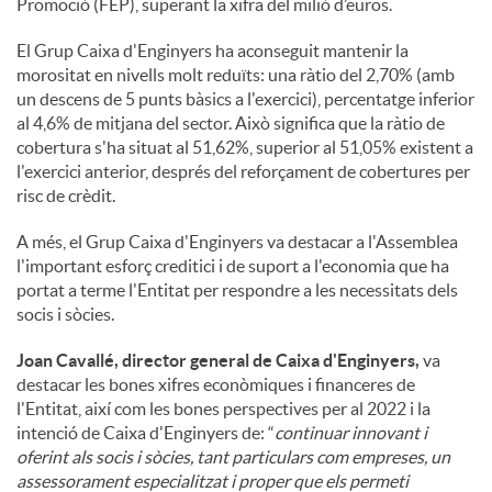
Promoció (FEP), superant la xifra del milió d’euros.
El Grup Caixa d'Enginyers ha aconseguit mantenir la
morositat en nivells molt reduïts: una ràtio del 2,70% (amb
un descens de 5 punts bàsics a l'exercici), percentatge inferior
al 4,6% de mitjana del sector. Això significa que la ràtio de
cobertura s'ha situat al 51,62%, superior al 51,05% existent a
l'exercici anterior, després del reforçament de cobertures per
risc de crèdit.
A més, el Grup Caixa d'Enginyers va destacar a l'Assemblea
l'important esforç creditici i de suport a l'economia que ha
portat a terme l'Entitat per respondre a les necessitats dels
socis i sòcies.
Joan Cavallé, director general de Caixa d'Enginyers,
va
destacar les bones xifres econòmiques i financeres de
l'Entitat, així com les bones perspectives per al 2022 i la
intenció de Caixa d'Enginyers de: “
continuar innovant i
oferint als socis i sòcies, tant particulars com empreses, un
assessorament especialitzat i proper que els permeti