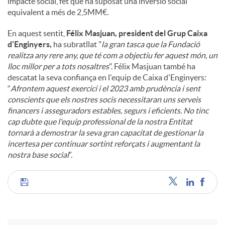
impacte social, fet que ha suposat una inversió social
equivalent a més de 2,5MM€.
En aquest sentit,
Félix Masjuan, president del Grup Caixa
d'Enginyers,
ha subratllat "
la gran tasca que la Fundació
realitza any rere any, que té com a objectiu fer aquest món, un
lloc millor per a tots nosaltres
". Félix Masjuan també ha
descatat la seva confiança en l'equip de Caixa d'Enginyers:
“
Afrontem aquest exercici i el 2023 amb prudència i sent
conscients que els nostres socis necessitaran uns serveis
financers i asseguradors estables, segurs i eficients. No tinc
cap dubte que l'equip professional de la nostra Entitat
tornarà a demostrar la seva gran capacitat de gestionar la
incertesa per continuar sortint reforçats i augmentant la
nostra base social
”.
C