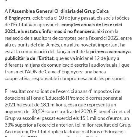
A l'
Assemblea General Ordinària del Grup Caixa
d'Enginyers,
celebrada el 10 de juny passat, els socis i sòcies
de l'Entitat van aprovar els
comptes anuals de l'exercici
2021, els estats d'informació no financera,
així com la
reelecció dels auditors de comptes per a l'exercici 2022, entre
altres punts del dia. A més, una altra novetat important ha
estat la comunicació del llançament de la
primera campanya
publicitària de l'Entitat,
que es va iniciar el 12 de juny a
diferents mitjans de comunicació escrits i audiovisuals, i que
transmet l'ADN de Caixa d'Enginyers: una banca
cooperativa, responsable i compromesa amb les persones.
El resultat consolidat de l'exercici abans d'impostos i de
dotacions al Fons d'Educació i Promoció corresponent al
2021 ha estat de 18,1 milions, cosa que representa un
augment del 38,5% sobre la xifra del 2020. El benefici net del
Grup va assolir el passat exercici els 15,1 milions d'euros, un
33% superior a l'exercici anterior, i el millor resultat del Grup.
Així mateix, l’Entitat duplica la dotació al Fons d’Educació i