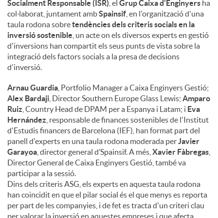
Socialment Responsable (ISR)
, el
Grup Caixa d'Enginyers
ha
col·laborat, juntament amb
Spainsif
, en l'organització d'una
taula rodona sobre
tendències dels criteris socials en la
inversió sostenible
, un acte on els diversos experts en gestió
d'inversions han compartit els seus punts de vista sobre la
integració dels factors socials a la presa de decisions
d'inversió.
Arnau Guardia
, Portfolio Manager a Caixa Enginyers Gestió;
Alex Bardaji
, Director Southern Europe Glass Lewis;
Amparo
Ruiz
, Country Head de DPAM per a Espanya i Latam; i
Eva
Hernández
, responsable de finances sostenibles de l'Institut
d'Estudis financers de Barcelona (IEF), han format part del
panell d'experts en una taula rodona moderada per
Javier
Garayoa
, director general d’Spainsif. A més,
Xavier Fàbregas
,
Director General de Caixa Enginyers Gestió, també va
participar a la sessió.
Dins dels criteris ASG, els experts en aquesta taula rodona
han coincidit en que el pilar social és el que menys es reporta
per part de les companyies, i de fet es tracta d'un criteri clau
per valorar la inversió en aquestes empreses i que afecta