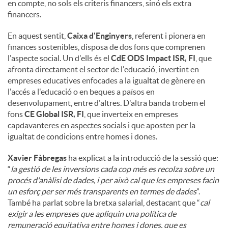
en compte, no sols els criteris financers, sinó els extra
financers.
En aquest sentit,
Caixa d'Enginyers
, referent i pionera en
finances sostenibles, disposa de dos fons que comprenen
l'aspecte social. Un d'ells és el
CdE ODS Impact ISR, FI
, que
afronta directament el sector de l'educació, invertint en
empreses educatives enfocades a la igualtat de gènere en
l'accés a l'educació o en beques a països en
desenvolupament, entre d'altres. D'altra banda trobem el
fons
CE Global ISR, FI
, que inverteix en empreses
capdavanteres en aspectes socials i que aposten per la
igualtat de condicions entre homes i dones.
Xavier Fàbregas
ha explicat a la introducció de la sessió que:
“
la gestió de les inversions cada cop més es recolza sobre un
procés d'anàlisi de dades, i per això cal que les empreses facin
un esforç per ser més transparents en termes de dades
”.
També ha parlat sobre la bretxa salarial, destacant que “
cal
exigir a les empreses que apliquin una política de
remuneració equitativa entre homes i dones, que es