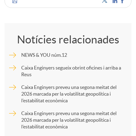
C
o
Notícies relacionades
m
NEWS & YOU núm.12
p
Caixa Enginyers segueix obrint oficines i arriba a
Reus
a
Caixa Enginyers preveu una segona meitat del
2026 marcada per la volatilitat geopolítica i
l’estabilitat econòmica
r
Caixa Enginyers preveu una segona meitat del
2026 marcada per la volatilitat geopolítica i
t
l’estabilitat econòmica