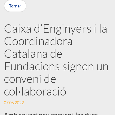
X
Tornar
a
Caixa d’Enginyers i la
r
Coordinadora
x
Catalana de
e
Fundacions signen un
conveni de
s
col·laboració
S
07.06.2022
Amb aquest nou conveni, les dues