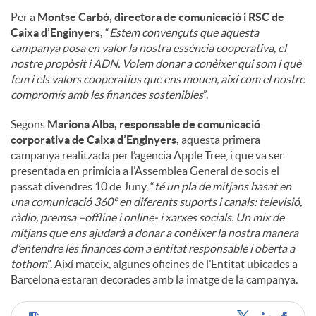
Per a
Montse Carbó, directora de comunicació i RSC de
Caixa d’Enginyers,
“
Estem convençuts que aquesta
campanya posa en valor la nostra essència cooperativa, el
nostre propòsit i ADN. Volem donar a conèixer qui som i què
fem i els valors cooperatius que ens mouen, així com el nostre
compromís amb les finances sostenibles
”.
Segons
Mariona Alba, responsable de comunicació
corporativa de Caixa d’Enginyers,
aquesta primera
campanya realitzada per l’agencia Apple Tree, i que va ser
presentada en primícia a l’Assemblea General de socis el
passat divendres 10 de Juny, “
té un pla de mitjans basat en
una comunicació 360º en diferents suports i canals: televisió,
ràdio, premsa –offline i online- i xarxes socials. Un mix de
mitjans que ens ajudarà a donar a conèixer la nostra manera
d’entendre les finances com a entitat responsable i oberta a
tothom
”. Així mateix, algunes oficines de l’Entitat ubicades a
Barcelona estaran decorades amb la imatge de la campanya.