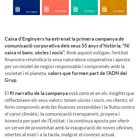
u
t
Caixa d’Enginyers ha estrenat la primera campanya de
comunicació corporativa dels seus 55 anys d’història: “Ni
caixa ni banc, sòcies i socis”.
Amb aquest eslògan, l’entitat
s
financera reivindica la seva naturalesa cooperativa i aposta
per un model de negoci responsable i compromès amb la
societat i el planeta,
valors que formen part de l’ADN del
Grup.
El
fil narratiu de la campanya
està centrat en els
insights
que
reflecteixen els seus valors: tenen sòcies i socis, no clients; el
ferm compromís amb les finances sostenibles i la lluita contra
el canvi climàtic; la comunicació transparent, propera i
honesta per part de l’Entitat; i la continua aposta per oferir
un servei de proximitat amb la inauguració de noves oficines,
obertes al matí i a la tarda, malgrat el context actual.