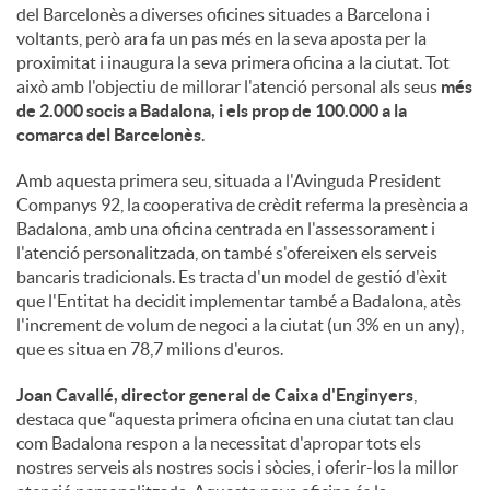
o
del Barcelonès a diverses oficines situades a Barcelona i
voltants, però ara fa un pas més en la seva aposta per la
proximitat i inaugura la seva primera oficina a la ciutat. Tot
c
això amb l'objectiu de millorar l'atenció personal als seus
més
de 2.000 socis a Badalona, i els prop de 100.000 a la
comarca del Barcelonès
.
i
Amb aquesta primera seu, situada a l'Avinguda President
Companys 92, la cooperativa de crèdit referma la presència a
a
Badalona, amb una oficina centrada en l'assessorament i
l'atenció personalitzada, on també s'ofereixen els serveis
bancaris tradicionals. Es tracta d'un model de gestió d'èxit
l
que l'Entitat ha decidit implementar també a Badalona, atès
l'increment de volum de negoci a la ciutat (un 3% en un any),
que es situa en 78,7 milions d'euros.
s
Joan Cavallé, director general de Caixa d'Enginyers
,
destaca que “aquesta primera oficina en una ciutat tan clau
com Badalona respon a la necessitat d'apropar tots els
nostres serveis als nostres socis i sòcies, i oferir-los la millor