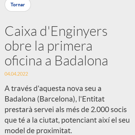
p
Tornar
a
Caixa d'Enginyers
obre la primera
r
oficina a Badalona
t
04.04.2022
i
A través d'aquesta nova seu a
Badalona (Barcelona), l'Entitat
r
prestarà servei als més de 2.000 socis
que té a la ciutat, potenciant així el seu
a
model de proximitat.