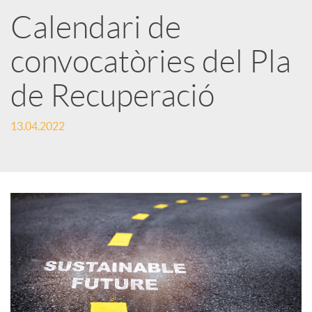
a
Calendari de
convocatòries del Pla
r
de Recuperació
x
13.04.2022
e
s
S
o