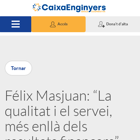
Salta al contingut principal
Accés
Dona't d'alta
P
Tornar
u
Félix Masjuan: “La
b
qualitat i el servei,
l
més enllà dels
i