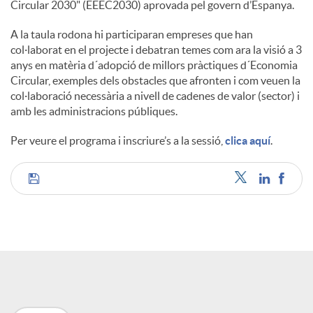
Circular 2030" (EEEC2030) aprovada pel govern d’Espanya.
A la taula rodona hi participaran empreses que han
col·laborat en el projecte i debatran temes com ara la visió a 3
anys en matèria d´adopció de millors pràctiques d´Economia
Circular, exemples dels obstacles que afronten i com veuen la
col·laboració necessària a nivell de cadenes de valor (sector) i
amb les administracions públiques.
Per veure el programa i inscriure’s a la sessió,
clica aquí
.
C
o
m