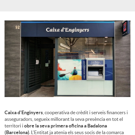
X
a
r
x
e
s
Caixa d'Enginyers
, cooperativa de crèdit i serveis financers i
asseguradors, segueix millorant la seva presència en tot el
S
territori i
obre la seva primera oficina a Badalona
(Barcelona)
. L'Entitat ja atenia els seus socis de la comarca