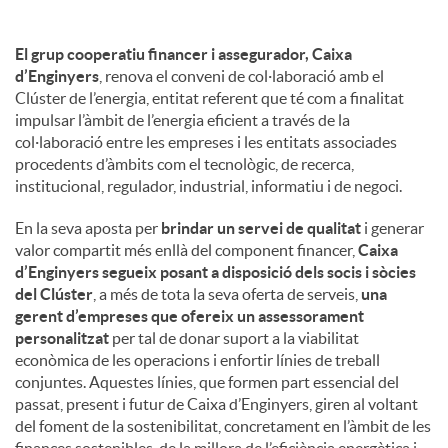
El grup cooperatiu financer i assegurador, Caixa
d’Enginyers
, renova el conveni de col·laboració amb el
Clúster de l’energia, entitat referent que té com a finalitat
impulsar l’àmbit de l’energia eficient a través de la
col·laboració entre les empreses i les entitats associades
procedents d’àmbits com el tecnològic, de recerca,
institucional, regulador, industrial, informatiu i de negoci.
En la seva aposta per
brindar un servei de qualitat
i generar
valor compartit més enllà del component financer,
Caixa
d’Enginyers segueix posant a disposició dels socis i sòcies
del Clúster
, a més de tota la seva oferta de serveis,
una
gerent d’empreses que ofereix un assessorament
personalitzat
per tal de donar suport a la viabilitat
econòmica de les operacions i enfortir línies de treball
conjuntes. Aquestes línies, que formen part essencial del
passat, present i futur de Caixa d’Enginyers, giren al voltant
del foment de la sostenibilitat, concretament en l’àmbit de les
finances sostenibles, de la millora de l’eficiència energètica i