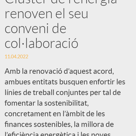
r
renoven el seu
x
conveni de
e
col·laboració
s
11.04.2022
Amb la renovació d’aquest acord,
S
ambues entitats busquen enfortir les
línies de treball conjuntes per tal de
o
fomentar la sostenibilitat,
concretament en l’àmbit de les
c
finances sostenibles, la millora de
l’eficiència energètica i les noves