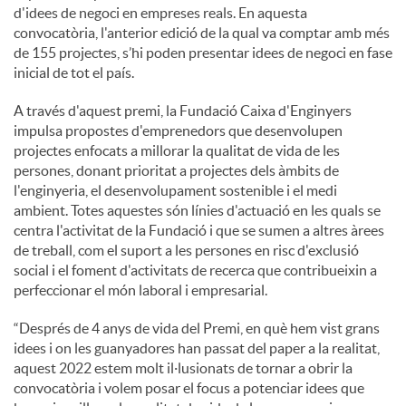
d'idees de negoci en empreses reals. En aquesta
convocatòria, l'anterior edició de la qual va comptar amb més
de 155 projectes, s’hi poden presentar idees de negoci en fase
inicial de tot el país.
A través d'aquest premi, la Fundació Caixa d'Enginyers
impulsa propostes d'emprenedors que desenvolupen
projectes enfocats a millorar la qualitat de vida de les
persones, donant prioritat a projectes dels àmbits de
l'enginyeria, el desenvolupament sostenible i el medi
ambient. Totes aquestes són línies d'actuació en les quals se
centra l'activitat de la Fundació i que se sumen a altres àrees
de treball, com el suport a les persones en risc d'exclusió
social i el foment d'activitats de recerca que contribueixin a
perfeccionar el món laboral i empresarial.
“Després de 4 anys de vida del Premi, en què hem vist grans
idees i on les guanyadores han passat del paper a la realitat,
aquest 2022 estem molt il·lusionats de tornar a obrir la
convocatòria i volem posar el focus a potenciar idees que