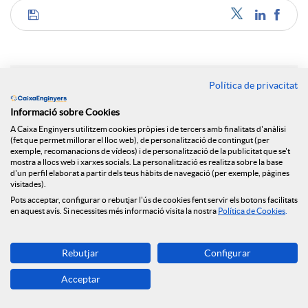
C
o
Política de privacitat
Notícies relacionades
m
Informació sobre Cookies
A Caixa Enginyers utilitzem cookies pròpies i de tercers amb finalitats d'anàlisi
NEWS & YOU núm.12
(fet que permet millorar el lloc web), de personalització de contingut (per
exemple, recomanacions de vídeos) i de personalització de la publicitat que se't
p
mostra a llocs web i xarxes socials. La personalització es realitza sobre la base
Caixa Enginyers segueix obrint oficines i arriba a
d'un perfil elaborat a partir dels teus hàbits de navegació (per exemple, pàgines
Reus
visitades).
a
Pots acceptar, configurar o rebutjar l'ús de cookies fent servir els botons facilitats
Caixa Enginyers preveu una segona meitat del
en aquest avís. Si necessites més informació visita la nostra
Política de Cookies
.
2026 marcada per la volatilitat geopolítica i
l’estabilitat econòmica
r
Rebutjar
Configurar
Caixa Enginyers preveu una segona meitat del
Acceptar
2026 marcada per la volatilitat geopolítica i
t
l’estabilitat econòmica