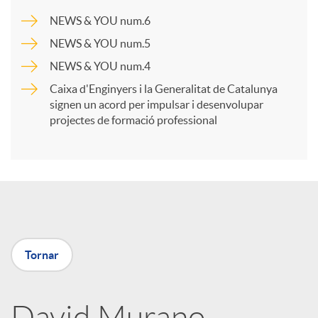
a
NEWS & YOU num.6
NEWS & YOU num.5
r
NEWS & YOU num.4
Caixa d'Enginyers i la Generalitat de Catalunya
t
signen un acord per impulsar i desenvolupar
projectes de formació professional
i
r
a
Tornar
X
David Murano