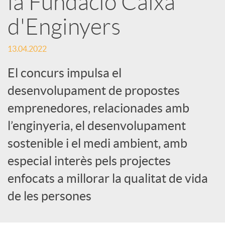
la Fundació Caixa
e
d'Enginyers
s
13.04.2022
S
El concurs impulsa el
desenvolupament de propostes
o
emprenedores, relacionades amb
l’enginyeria, el desenvolupament
c
sostenible i el medi ambient, amb
especial interès pels projectes
i
enfocats a millorar la qualitat de vida
de les persones
a