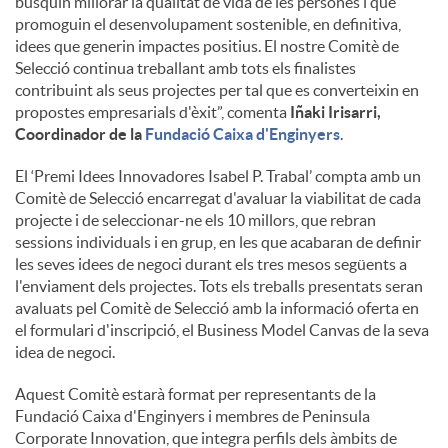
busquin millorar la qualitat de vida de les persones i que
promoguin el desenvolupament sostenible, en definitiva,
idees que generin impactes positius. El nostre Comitè de
Selecció continua treballant amb tots els finalistes
contribuint als seus projectes per tal que es converteixin en
propostes empresarials d'èxit”, comenta
Iñaki Irisarri,
Coordinador de la
Fundació Caixa d'Enginyers
.
El ‘Premi Idees Innovadores Isabel P. Trabal’ compta amb un
Comitè de Selecció encarregat d'avaluar la viabilitat de cada
projecte i de seleccionar-ne els 10 millors, que rebran
sessions individuals i en grup, en les que acabaran de definir
les seves idees de negoci durant els tres mesos següents a
l'enviament dels projectes. Tots els treballs presentats seran
avaluats pel Comitè de Selecció amb la informació oferta en
el formulari d'inscripció, el Business Model Canvas de la seva
idea de negoci.
Aquest Comitè estarà format per representants de la
Fundació Caixa d'Enginyers i membres de Peninsula
Corporate Innovation, que integra perfils dels àmbits de