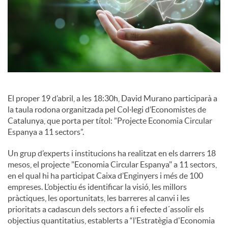
c
i
a
El proper 19 d’abril, a les 18:30h, David Murano participarà a
l
la taula rodona organitzada pel Col·legi d’Economistes de
Catalunya, que porta per títol: ”Projecte Economia Circular
Espanya a 11 sectors”.
s
Un grup d’experts i institucions ha realitzat en els darrers 18
mesos, el projecte "Economia Circular Espanya" a 11 sectors,
en el qual hi ha participat Caixa d’Enginyers i més de 100
empreses. L’objectiu és identificar la visió, les millors
pràctiques, les oportunitats, les barreres al canvi i les
prioritats a cadascun dels sectors a fi i efecte d´assolir els
objectius quantitatius, establerts a “l’Estratègia d'Economia