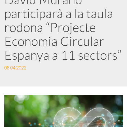
a
participarà a la taula
r
rodona “Projecte
Economia Circular
x
Espanya a 11 sectors”
e
08.04.2022
s
S
o