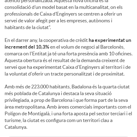
atenció personalitzada. Aquesta nova oficina és la
consolidació d’un model basat en la multicanalitat, on els
professionals de Caixa d’Enginyers se centren a oferir un
servei de valor afegit per a les empreses, autònoms i
habitants de la ciutat”.
En el darrer any, la cooperativa de crèdit
ha experimentat un
increment del 10,3%
en el volum de negoci al Barcelonès,
comarca on l'Entitat ja té una forta presència amb 10 oficines.
Aquesta obertura és el resultat de la demanda creixent de
servei que ha experimentat Caixa d'Enginyers al territori i de
la voluntat d'oferir un tracte personalitzat i de proximitat.
Amb més de 223.000 habitants, Badalona és la quarta ciutat
més poblada de Catalunya i destaca la seva situació
privilegiada, a prop de Barcelona i que forma part de la seva
àrea metropolitana. Amb àrees comercials importants com el
Polígon de Montigalà, i una forta aposta pel sector terciari i el
turisme, la ciutat es configura com un territori clau a
Catalunya.