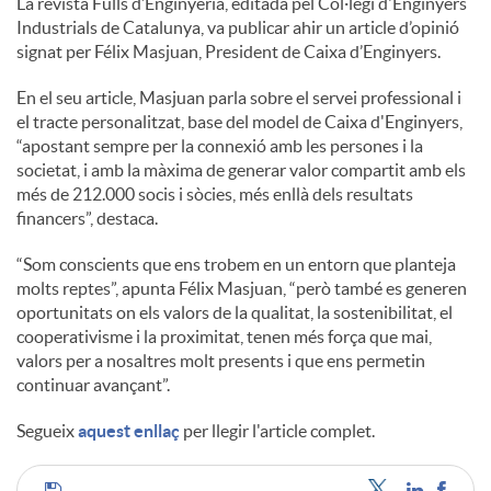
La revista Fulls d’Enginyeria, editada pel Col·legi d'Enginyers
Industrials de Catalunya, va publicar ahir un article d’opinió
c
signat per Félix Masjuan, President de Caixa d’Enginyers.
En el seu article, Masjuan parla sobre el servei professional i
o
el tracte personalitzat, base del model de Caixa d'Enginyers,
“apostant sempre per la connexió amb les persones i la
societat, i amb la màxima de generar valor compartit amb els
n
més de 212.000 socis i sòcies, més enllà dels resultats
financers”, destaca.
t
“Som conscients que ens trobem en un entorn que planteja
molts reptes”, apunta Félix Masjuan, “però també es generen
oportunitats on els valors de la qualitat, la sostenibilitat, el
i
cooperativisme i la proximitat, tenen més força que mai,
valors per a nosaltres molt presents i que ens permetin
continuar avançant”.
n
Segueix
aquest enllaç
per llegir l'article complet.
g