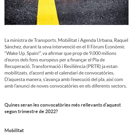
c
i
La ministra de Transports, Mobilitat i Agenda Urbana, Raquel
a
Sánchez, durant la seva intervenció en el II Fòrum Econòmic
“Wake Up, Spain!”, va afirmar que prop de 9.000 milions
d’euros dels fons europeus per a finançar el Pla de
l
Recuperació, Transformació i Resiliència (PRTR) ja estan
mobilitzats, d’acord amb el calendari de convocatòries.
D’aquesta manera, s’avança amb l’execució del pla, així com
s
amb l’anunci de noves convocatòries en els diferents sectors.
Quines seran les convocatòries més rellevants d’aquest
segon trimestre de 2022?
Mobilitat