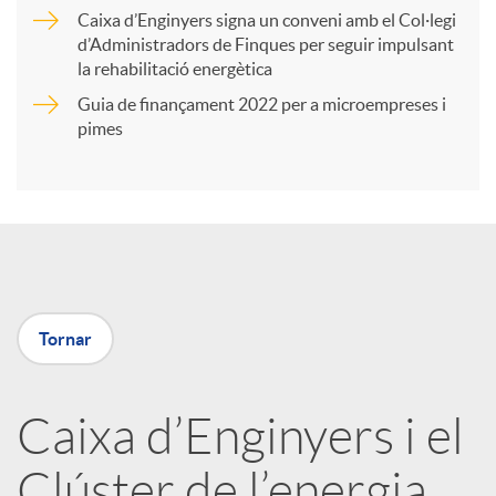
r
Caixa d’Enginyers signa un conveni amb el Col·legi
d’Administradors de Finques per seguir impulsant
t
la rehabilitació energètica
Guia de finançament 2022 per a microempreses i
i
pimes
r
a
Tornar
X
a
Caixa d’Enginyers i el
Clúster de l’energia