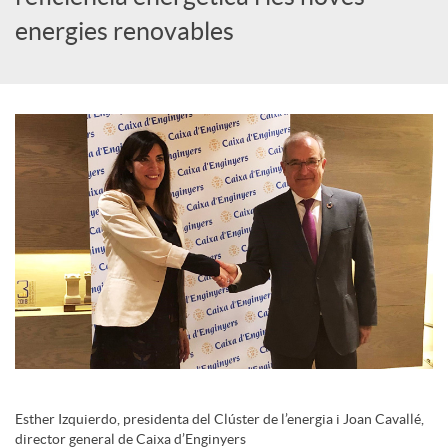
i
energies renovables
a
l
s
Esther Izquierdo, presidenta del Clúster de l’energia i Joan Cavallé,
director general de Caixa d’Enginyers