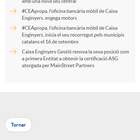
amb una nova seu central
a
#CEApropa, l'oficina bancària mòbil de Caixa
Enginyers, engega motors
r
#CEApropa, l'oficina bancària mòbil de Caixa
Enginyers, inicia el seu recorregut pels municipis
catalans el 16 de setembre
t
Caixa Enginyers Gestió renova la seva posició com
a primera Entitat a obtenir la certificació ASG
i
atorgada per MainStreet Partners
r
a
Tornar
X