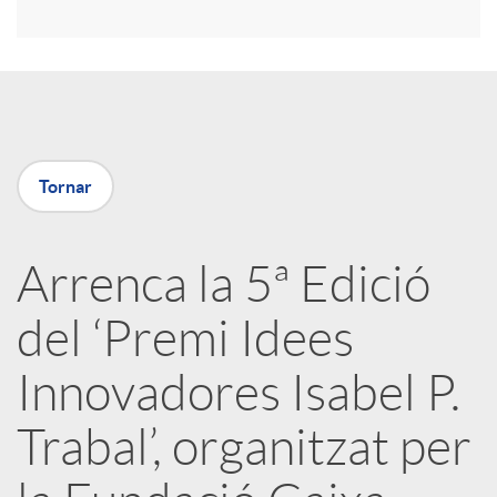
i
r
a
Tornar
X
Arrenca la 5ª Edició
a
del ‘Premi Idees
r
Innovadores Isabel P.
Trabal’, organitzat per
x