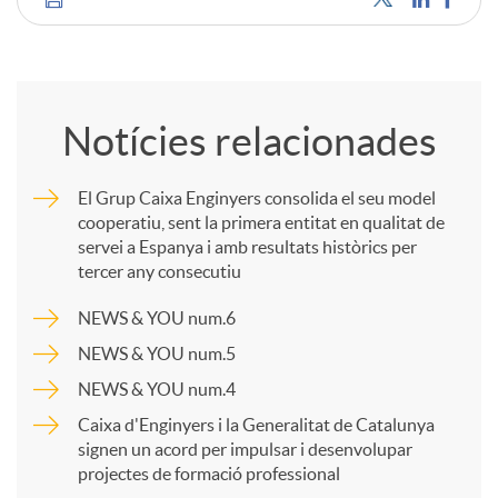
C
u
o
t
Notícies relacionades
m
s
El Grup Caixa Enginyers consolida el seu model
cooperatiu, sent la primera entitat en qualitat de
p
servei a Espanya i amb resultats històrics per
tercer any consecutiu
a
NEWS & YOU num.6
NEWS & YOU num.5
r
NEWS & YOU num.4
Caixa d'Enginyers i la Generalitat de Catalunya
t
signen un acord per impulsar i desenvolupar
projectes de formació professional