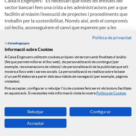
Caixa d’Enginyers: “És necessari que totes les entitats del
sector bancari fem una crida a les administracions per a que
facilitin al màxim l’execució de projectes i procediments que
treballin per la sostenibilitat. Només així, amb el compromís
col·lectiu, aconseguirem el canvi que esperem per a les
societats futures i, com bé deia Carney, acabarem amb la
Política de privacitat
tragèdia de l’horitzó”.
Informació sobre Cookies
A Caixa Enginyers utilitzem cookies pròpies i de tercers amb finalitats d'anàlisi
C
(fet que permet millorar el lloc web), de personalització de contingut (per
exemple, recomanacions de vídeos) i de personalització de la publicitat que se't
mostra a llocs web i xarxes socials. La personalització es realitza sobre la base
d'un perfil elaborat a partir dels teus hàbits de navegació (per exemple, pàgines
o
visitades).
Pots acceptar, configurar o rebutjar l'ús de cookies fent servir els botons facilitats
Notícies relacionades
en aquest avís. Si necessites més informació visita la nostra
Política de Cookies
.
m
NEWS & YOU núm.12
Rebutjar
Configurar
p
Acceptar
Caixa Enginyers segueix obrint oficines i arriba a
Reus