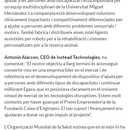
ajudar a les persones amb discapacitat i està impulsada per
un equip multidisciplinari de la Universitat Miguel
Hernández. La companyia està desenvolupant solucions
clínicament impactants i competitivament diferenciades per
a ajudar a persones amb diferents problemes sensorials i
motors. També fabrica i distribueix eines intel·ligents
assistides per robots per a la rehabilitació i sistemes
personalitzats per a la recerca animal.
Antonio Alarcon, CEO de Instead Technologies,
ha
comentat: “El nostre objectiu a llarg termini és aconseguir
convertir-nos en una empresa líder en el mercat i de
referència en el desenvolupament de dispositius d'ajuda per
a persones amb diferents tipus de discapacitats i continuar
millorant Egara, que es posiciona clarament en el creixent
nínxol de mercat de les tecnologies disruptives. Estem molt
contents per haver guanyat el Premi Emprenedoria de la
Fundació Caixa d'Enginyers. El seu suport i finançament ens
ajudaran a donar un gran impuls al projecte”.
L'Organització Mundial de la Salut estima que en el món hi ha