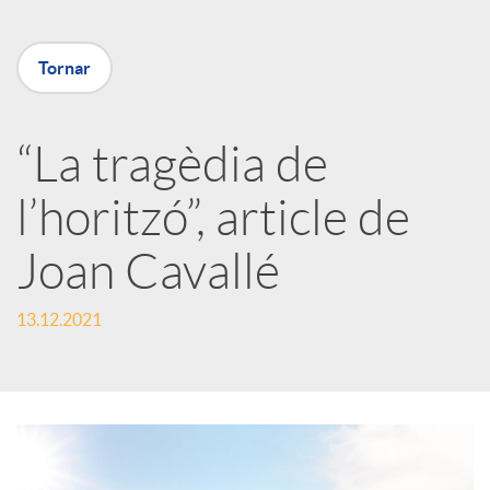
X
Tornar
a
“La tragèdia de
r
l’horitzó”, article de
x
Joan Cavallé
e
13.12.2021
s
S