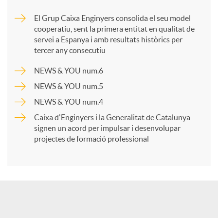
m
El Grup Caixa Enginyers consolida el seu model
cooperatiu, sent la primera entitat en qualitat de
p
servei a Espanya i amb resultats històrics per
tercer any consecutiu
a
NEWS & YOU num.6
NEWS & YOU num.5
r
NEWS & YOU num.4
Caixa d'Enginyers i la Generalitat de Catalunya
t
signen un acord per impulsar i desenvolupar
projectes de formació professional
i
r