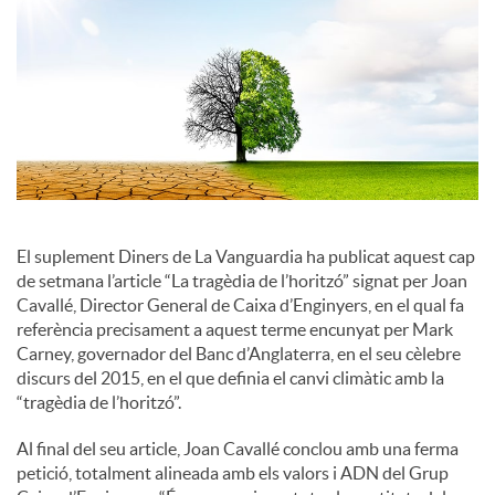
o
c
i
a
El suplement Diners de La Vanguardia ha publicat aquest cap
de setmana l’article “La tragèdia de l’horitzó” signat per Joan
Cavallé, Director General de Caixa d’Enginyers, en el qual fa
l
referència precisament a aquest terme encunyat per Mark
Carney, governador del Banc d’Anglaterra, en el seu cèlebre
discurs del 2015, en el que definia el canvi climàtic amb la
s
“tragèdia de l’horitzó”.
Al final del seu article, Joan Cavallé conclou amb una ferma
petició, totalment alineada amb els valors i ADN del Grup