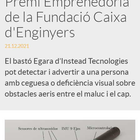
Premi Emprenedoria
de la Fundació Caixa
c
d'Enginyers
a
21.12.2021
d
El bastó Egara d’Instead Tecnologies
pot detectar i advertir a una persona
o
amb ceguesa o deficiència visual sobre
obstacles aeris entre el maluc i el cap.
r
d
e