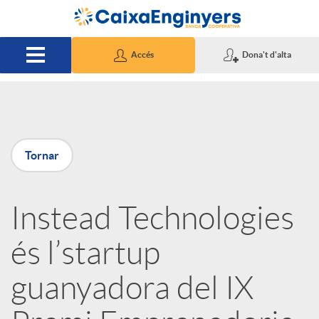
Salta al contingut principal
Accés
Dona't d'alta
P
Tornar
u
Instead Technologies
b
és l’startup
l
guanyadora del IX
i