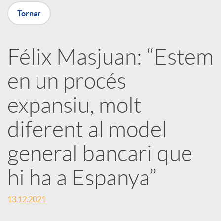
a
Tornar
X
Félix Masjuan: “Estem
a
en un procés
r
expansiu, molt
diferent al model
x
general bancari que
e
hi ha a Espanya”
s
13.12.2021