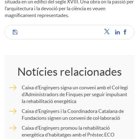
situada en un edifici del segle XVIII. Una obra on la passió per
l’arquitectura i la devoció per la ciència es veuen
magníficament representades.
C
o
Notícies relacionades
m
Caixa d’Enginyers signa un conveni amb el Col·legi
d’Administradors de Finques per seguir impulsant
p
la rehabilitació energètica
Caixa d’Enginyers i la Coordinadora Catalana de
a
Fundacions signen un conveni de col·laboració
Caixa d’Enginyers promou la rehabilitació
energètica d’habitatges amb el Préstec ECO