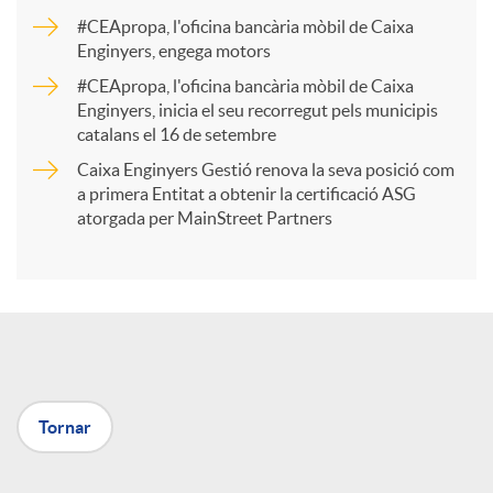
a
#CEApropa, l'oficina bancària mòbil de Caixa
Enginyers, engega motors
r
#CEApropa, l'oficina bancària mòbil de Caixa
Enginyers, inicia el seu recorregut pels municipis
catalans el 16 de setembre
t
Caixa Enginyers Gestió renova la seva posició com
a primera Entitat a obtenir la certificació ASG
i
atorgada per MainStreet Partners
r
a
Tornar
X