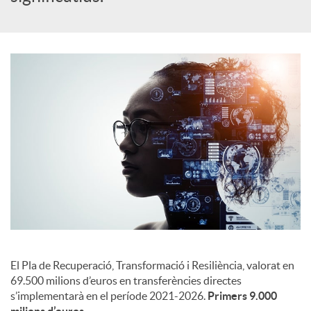
c
i
a
l
s
El Pla de Recuperació, Transformació i Resiliència, valorat en
69.500 milions d’euros en transferències directes
s’implementarà en el període 2021-2026.
Primers 9.000