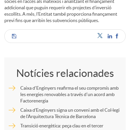
sòcies en l’accés als mateixos i analitzant el finançament
addicional que puguin requerir els projectes d’inversió
escollits. A més, l’Entitat també proporciona finançament
previ fins que arribin les subvencions públiques.
C
o
Notícies relacionades
m
Caixa d'Enginyers reafirma el seu compromís amb
les energies renovables a través d'un acord amb
p
Factorenergia
Caixa d’Enginyers signa un conveni amb el Col·legi
a
de l’Arquitectura Tècnica de Barcelona
Transició energètica: peça clau en el tercer