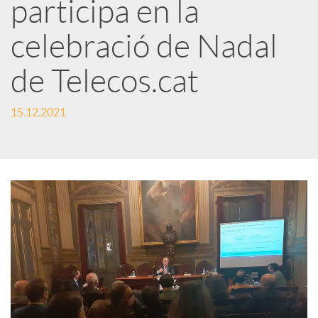
participa en la
r
celebració de Nadal
x
de Telecos.cat
e
15.12.2021
s
S
o
c