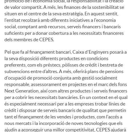
promoció de l'economia social, la responsabilitat i la creació
de valor compartit. A més, les finances de la sostenibilitat se
situen en el centre de la seva estratègia. En aquest sentit,
l'entitat recolzarà amb diferents iniciatives a l'economia
social, comptant amb recursos, serveis financers i bancaris
suficients per a donar cobertura a les necessitats financeres
dels membres de CEPES.
Pel que fa al finançament bancari, Caixa d'Enginyers posarà a
la seva disposició diferents productes en condicions
preferents, com els préstecs, pòlisses de crèdit i bestreta de
subvencions entre d’altres. A més, oferirà plans de pensions
d'ocupació de promoció conjunta amb gestió socialment
responsable, assessorament en projectes en el marc dels fons
Next Generation, així com altres productes i serveis financers
per a cobrir les necessitats bancàries. En un context en el qual
és especialment necessari per a les empreses trobar línies de
crèdit i disposar de serveis bancaris de qualitat que permetin
tant el finançament de les vendes i productes, com l'accés a
nous mercats i la incorporació de noves tecnologies que els
ajudin a aconseguir una millor competitivitat, CEPES ajudarà