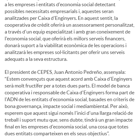
a les empreses i entitats d'economia social detectant
possibles necessitats empresarials i, aquestes seran
analitzades per Caixa d'Enginyers. En aquest sentit, la
cooperativa de crèdit oferirà un assessorament personalitzat,
a través d'un equip especialitzat i amb gran coneixement de
l'economia social, que oferirà els millors serveis financers,
donarà suport a la viabilitat econòmica de les operacions i
analitzarà les empreses sol·licitants per oferir uns serveis
adequats a la seva estructura.
El president de CEPES, Juan Antonio Pedreño, assenyala:
“Estem convençuts que aquest acord amb Caixa d'Enginyers
serà molt fructífer per a totes dues parts. El model de banca
cooperativa i responsable de Caixa d'Enginyers forma part de
l'ADN de les entitats d'economia social, basades en criteris de
bona governança, impacte social i mediambiental. Per això,
esperem que aquest sigui només l'inici d'una llarga relació de
treball i suport mutu que, sens dubte, tindrà un gran impacte
final en les empreses d'economia social, una cosa que totes
dues entitats comparteixen en els seus objectius”.