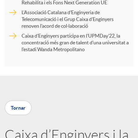
r
Rehabilita i els Fons Next Generation UE
L’Associació Catalana d’Enginyeria de
t
Telecomunicació i el Grup Caixa d’Enginyers
renoven l’acord de col·laboració
i
Caixa d’Enginyers participa en l’UPMDay’22, la
concentració més gran de talent d’una universitat a
l’estadi Wanda Metropolitano
r
a
X
Tornar
a
Caixa d’Enginyers i la