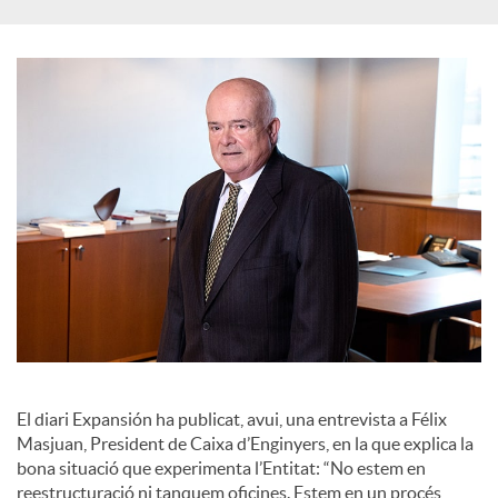
S
o
c
i
a
l
El diari Expansión ha publicat, avui, una entrevista a Félix
s
Masjuan, President de Caixa d’Enginyers, en la que explica la
bona situació que experimenta l’Entitat: “No estem en
reestructuració ni tanquem oficines. Estem en un procés