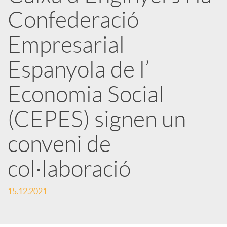
r
Confederació
x
Empresarial
e
Espanyola de l’
Economia Social
s
(CEPES) signen un
S
conveni de
o
col·laboració
c
15.12.2021