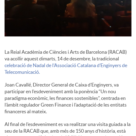
i
a
l
La Reial Acadèmia de Ciències i Arts de Barcelona (RACAB)
va acollir aquest dimarts, 14 de desembre, la tradicional
s
celebració de Nadal de l’Associació Catalana d’Enginyers de
Telecomunicació.
Joan Cavallé, Director General de Caixa d’Enginyers, va
participar en l’esdeveniment amb la ponència “Un nou
paradigma econòmic, les finances sostenibles”, centrada en
l’àmbit regulador Green Finance i l’adaptació de les entitats
financeres al mateix.
Al final de l’esdeveniment es va realitzar una visita guiada a la
seu de la RACAB que, amb més de 150 anys d’història, està