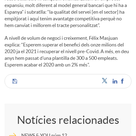
expansiu, molt diferent al model general bancari que hi ha a
Espanya” i subratlla: “la qualitat del servei [en el sector] ha
empitjorat i aquí tenim avantatge competitiva perquè no
hem canviat i millorem el tracte personalitzat”.
A nivell de volum de negoci i creixement, Félix Masjuan
explica: “Esperem superar el benefici dels onze milions del
2020 ja el 2021 i recuperar el nivell pre-Covid. A més, en deu
anys hem passat d’una plantilla de 300 a 500 empleats.
Esperem acabar el 2020 amb un 2% més”.
C
o
Notícies relacionades
m
NEWS & YOU núm.12