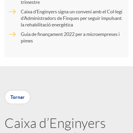
trimestre
r
Caixa d’Enginyers signa un conveni amb el Col·legi
d’Administradors de Finques per seguir impulsant
t
la rehabilitació energètica
Guia de finançament 2022 per a microempreses i
i
pimes
r
a
Tornar
X
a
Caixa d’Enginyers