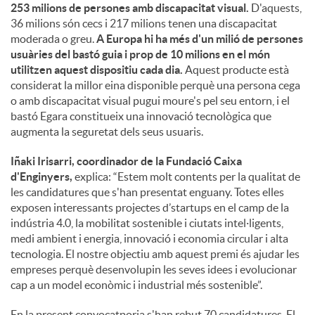
253 milions de persones amb discapacitat visual.
D'aquests,
36 milions són cecs i 217 milions tenen una discapacitat
moderada o greu.
A Europa hi ha més d'un milió de persones
usuàries del bastó guia i prop de 10 milions en el món
utilitzen aquest dispositiu cada dia.
Aquest producte està
considerat la millor eina disponible perquè una persona cega
o amb discapacitat visual pugui moure's pel seu entorn, i el
bastó Egara constitueix una innovació tecnològica que
augmenta la seguretat dels seus usuaris.
Iñaki Irisarri, coordinador de la Fundació Caixa
d'Enginyers,
explica: “Estem molt contents per la qualitat de
les candidatures que s'han presentat enguany. Totes elles
exposen interessants projectes d’startups en el camp de la
indústria 4.0, la mobilitat sostenible i ciutats intel·ligents,
medi ambient i energia, innovació i economia circular i alta
tecnologia. El nostre objectiu amb aquest premi és ajudar les
empreses perquè desenvolupin les seves idees i evolucionar
cap a un model econòmic i industrial més sostenible”.
En la present convocatporia s'han rebut 70 candidatures. El