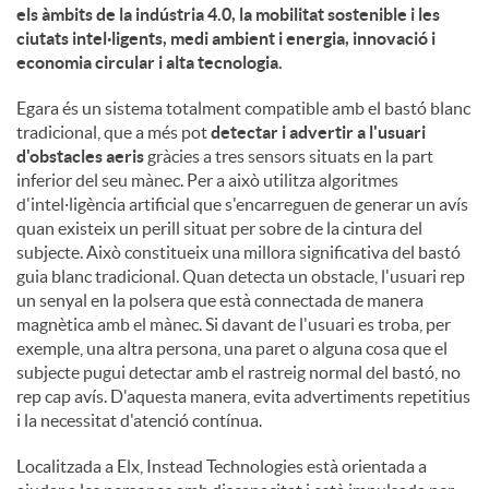
els àmbits de la indústria 4.0, la mobilitat sostenible i les
ciutats intel·ligents, medi ambient i energia, innovació i
u
economia circular i alta tecnologia.
Egara és un sistema totalment compatible amb el bastó blanc
t
tradicional, que a més pot
detectar i advertir a l'usuari
d'obstacles aeris
gràcies a tres sensors situats en la part
inferior del seu mànec. Per a això utilitza algoritmes
s
d'intel·ligència artificial que s'encarreguen de generar un avís
quan existeix un perill situat per sobre de la cintura del
subjecte. Això constitueix una millora significativa del bastó
guia blanc tradicional. Quan detecta un obstacle, l'usuari rep
un senyal en la polsera que està connectada de manera
magnètica amb el mànec. Si davant de l'usuari es troba, per
exemple, una altra persona, una paret o alguna cosa que el
subjecte pugui detectar amb el rastreig normal del bastó, no
rep cap avís. D'aquesta manera, evita advertiments repetitius
i la necessitat d'atenció contínua.
Localitzada a Elx, Instead Technologies està orientada a