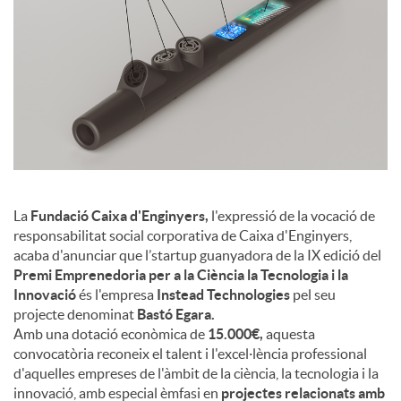
c
o
n
t
La
Fundació Caixa d'Enginyers,
l'expressió de la vocació de
responsabilitat social corporativa de Caixa d'Enginyers,
acaba d'anunciar que l’startup guanyadora de la IX edició del
i
Premi Emprenedoria per a la Ciència la Tecnologia i la
Innovació
és l'empresa
Instead Technologies
pel seu
projecte denominat
Bastó Egara.
n
Amb una dotació econòmica de
15.000€,
aquesta
convocatòria reconeix el talent i l'excel·lència professional
d'aquelles empreses de l'àmbit de la ciència, la tecnologia i la
g
innovació, amb especial èmfasi en
projectes relacionats amb