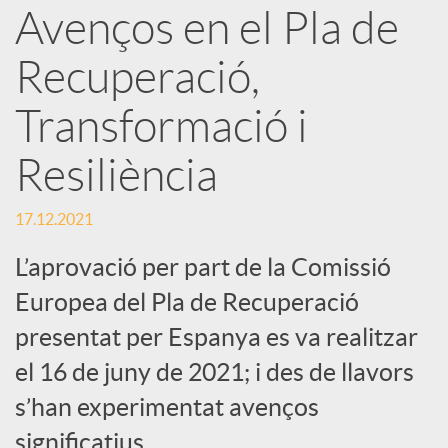
a
Avenços en el Pla de
Recuperació,
r
Transformació i
x
Resiliència
e
17.12.2021
s
L’aprovació per part de la Comissió
Europea del Pla de Recuperació
S
presentat per Espanya es va realitzar
el 16 de juny de 2021; i des de llavors
o
s’han experimentat avenços
significatius.