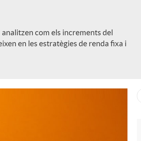
 analitzen com els increments del
ixen en les estratègies de renda fixa i
i
l