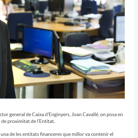
i
l
i
ector general de Caixa d’Enginyers, Joan Cavallé, on posa en
 de proximitat de l’Entitat.
 una de les entitats financeres que millor va contenir el