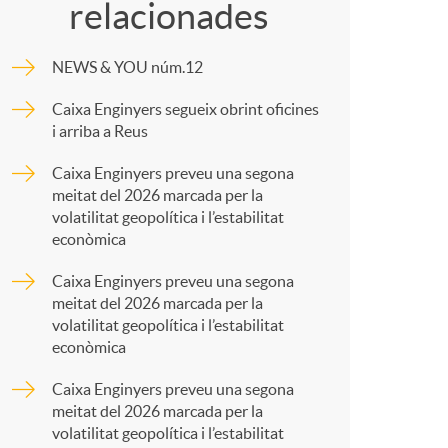
c
relacionades
m
NEWS & YOU núm.12
p
Caixa Enginyers segueix obrint oficines
a
i arriba a Reus
a
Caixa Enginyers preveu una segona
meitat del 2026 marcada per la
r
volatilitat geopolítica i l’estabilitat
econòmica
s
t
Caixa Enginyers preveu una segona
meitat del 2026 marcada per la
volatilitat geopolítica i l’estabilitat
econòmica
Caixa Enginyers preveu una segona
r
meitat del 2026 marcada per la
volatilitat geopolítica i l’estabilitat