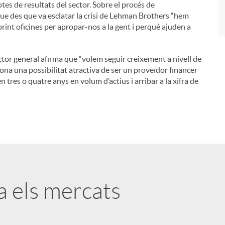
es de resultats del sector. Sobre el procés de
que des que va esclatar la crisi de Lehman Brothers “hem
brint oficines per apropar-nos a la gent i perquè ajuden a
ector general afirma que “volem seguir creixement a nivell de
ona una possibilitat atractiva de ser un proveïdor financer
en tres o quatre anys en volum d’actius i arribar a la xifra de
ta els mercats