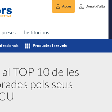
Accés
Dona't d'alta
preses
Institucions
ofessionals
Productes i serveis
 al TOP 10 de les
orades pels seus
OCU