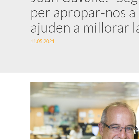
per apropar-nos a 
n
ajuden a millorar l
g
11.05.2021
u
t
s