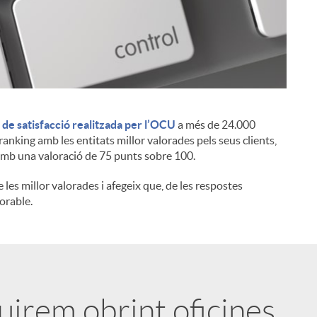
de satisfacció realitzada per l’OCU
a més de 24.000
i
ranking amb les entitats millor valorades pels seus clients,
amb una valoració de 75 punts sobre 100.
e les millor valorades i afegeix que, de les respostes
lorable.
uirem obrint oficines