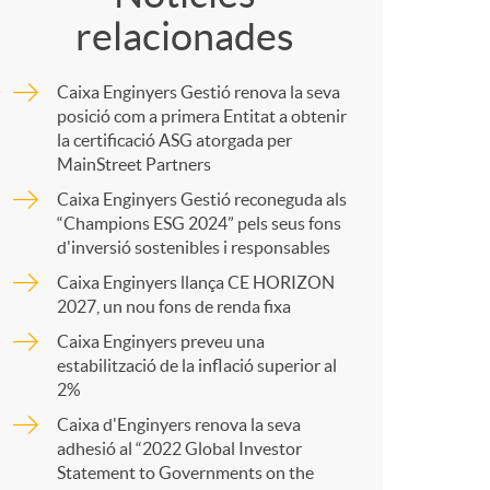
relacionades
m
Caixa Enginyers Gestió renova la seva
p
posició com a primera Entitat a obtenir
la certificació ASG atorgada per
MainStreet Partners
a
Caixa Enginyers Gestió reconeguda als
“Champions ESG 2024” pels seus fons
d'inversió sostenibles i responsables
r
Caixa Enginyers llança CE HORIZON
2027, un nou fons de renda fixa
t
Caixa Enginyers preveu una
estabilització de la inflació superior al
2%
Caixa d'Enginyers renova la seva
adhesió al “2022 Global Investor
r
Statement to Governments on the