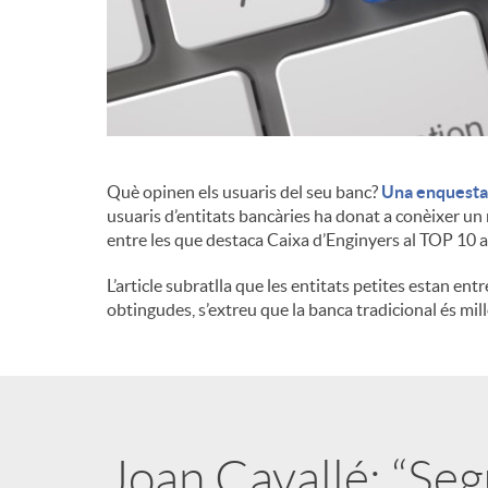
d
e
c
Què opinen els usuaris del seu banc?
Una enquesta 
usuaris d’entitats bancàries ha donat a conèixer un 
entre les que destaca Caixa d’Enginyers al TOP 10 
o
L’article subratlla que les entitats petites estan entr
obtingudes, s’extreu que la banca tradicional és mil
n
t
i
Joan Cavallé: “Seg