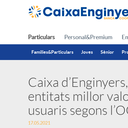
Salta al contingut principal
Particulars
Personal&Premium
Em
Families&Particulars
Joves
Sènior
Pr
Caixa d’Enginyers,
P
entitats millor val
u
usuaris segons l’
b
17.05.2021