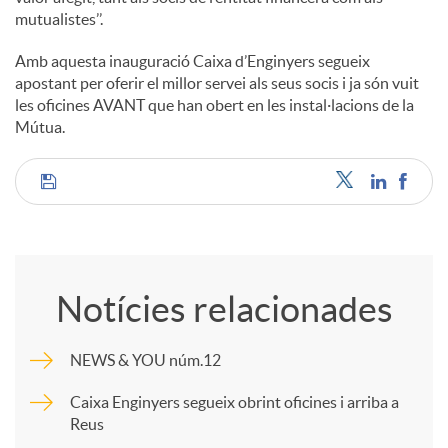
mutualistes’’.
Amb aquesta inauguració Caixa d’Enginyers segueix
apostant per oferir el millor servei als seus socis i ja són vuit
les oficines AVANT que han obert en les instal·lacions de la
Mútua.
C
o
Notícies relacionades
m
NEWS & YOU núm.12
p
Caixa Enginyers segueix obrint oficines i arriba a
Reus