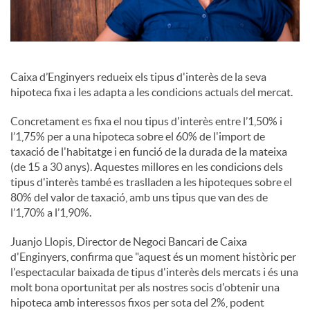
Caixa d’Enginyers redueix els tipus d'interès de la seva
hipoteca fixa i les adapta a les condicions actuals del mercat.
Concretament es fixa el nou tipus d'interès entre l’1,50% i
l’1,75% per a una hipoteca sobre el 60% de l'import de
taxació de l'habitatge i en funció de la durada de la mateixa
(de 15 a 30 anys). Aquestes millores en les condicions dels
tipus d'interès també es traslladen a les hipoteques sobre el
80% del valor de taxació, amb uns tipus que van des de
l’1,70% a l’1,90%.
Juanjo Llopis, Director de Negoci Bancari de Caixa
d'Enginyers, confirma que "aquest és un moment històric per
l'espectacular baixada de tipus d'interès dels mercats i és una
molt bona oportunitat per als nostres socis d'obtenir una
hipoteca amb interessos fixos per sota del 2%, podent