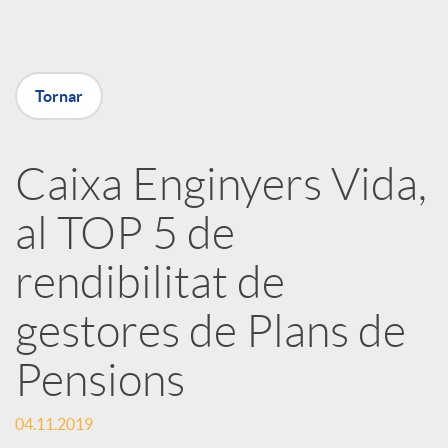
a
X
Tornar
a
Caixa Enginyers Vida,
r
al TOP 5 de
x
rendibilitat de
e
gestores de Plans de
Pensions
s
04.11.2019