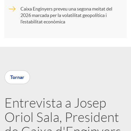
Caixa Enginyers preveu una segona meitat del
i
2026 marcada per la volatilitat geopolítica i
l’estabilitat econòmica
r
a
X
Tornar
a
Entrevista a Josep
r
Oriol Sala, President
x