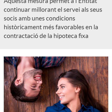
Aquesta mesura permet a l'Entitat
S
continuar millorant el servei als seus
socis amb unes condicions
o
històricament més favorables en la
contractació de la hipoteca fixa
c
i
a
l
s