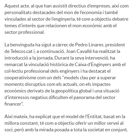
Aquest acte, al que han assistit directius d’empreses, així com
personalitats destacades del mon de l’economia i també
vinculades al sector de l’enginyeria, té com a objectiu debatre
temes d’interès que relacionen el mon econòmic amb el
sector professional.
La benvinguda ha sigut a càrrec de Pedro Linares, president
de Telecos.cat i, a continuació, Joan Cavallé ha realitzat la
introducció a la jornada. Durant la seva intervenció, ha
remarcat la vinculació històrica de Caixa d’Enginyers amb el
col·lectiu professional dels enginyers i ha destacat el
cooperativisme com un dels “models clau per a superar
moments disruptius com els actuals, on els impactes
econòmics derivats de la geopolítica global i una situació
d’interessos negatius dificulten el panorama del sector
financer”.
Així mateix, ha explicat que el model de l’Entitat, basat en la
millora constant, té com a objectiu oferir un millor servei al
soci, però amb la mirada posada a tota la societat en conjunt.