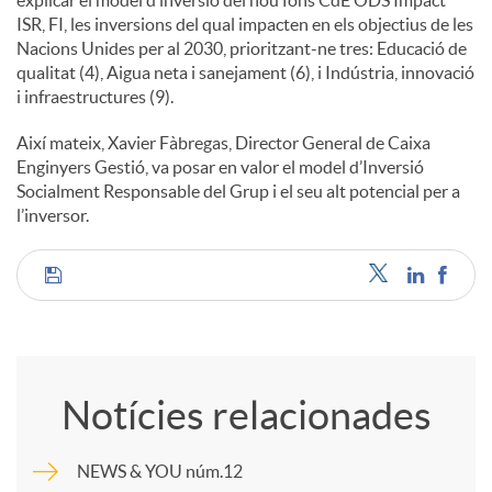
ISR, FI, les inversions del qual impacten en els objectius de les
u
Nacions Unides per al 2030, prioritzant-ne tres: Educació de
qualitat (4), Aigua neta i sanejament (6), i Indústria, innovació
i infraestructures (9).
t
Així mateix, Xavier Fàbregas, Director General de Caixa
Enginyers Gestió, va posar en valor el model d’Inversió
s
Socialment Responsable del Grup i el seu alt potencial per a
l’inversor.
C
o
Notícies relacionades
m
NEWS & YOU núm.12