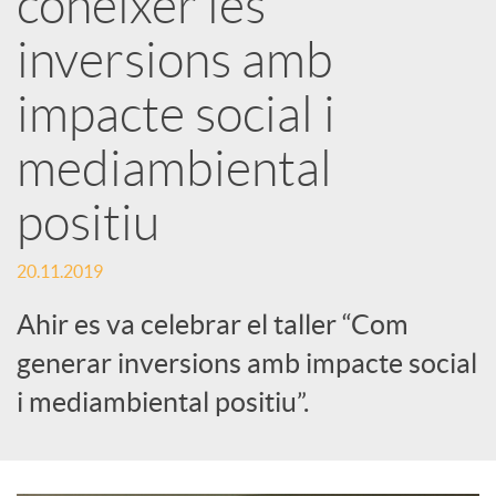
conèixer les
inversions amb
c
impacte social i
a
mediambiental
d
positiu
o
20.11.2019
Ahir es va celebrar el taller “Com
r
generar inversions amb impacte social
i mediambiental positiu”.
d
e