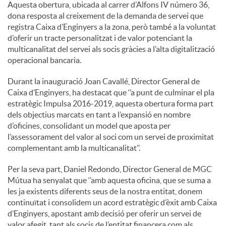
Aquesta obertura, ubicada al carrer d’Alfons IV número 36,
dona resposta al creixement de la demanda de servei que
registra Caixa d’Enginyers a la zona, però també a la voluntat
d’oferir un tracte personalitzat i de valor potenciant la
multicanalitat del servei als socis gràcies a l’alta digitalització
operacional bancaria.
Durant la inauguració Joan Cavallé, Director General de
Caixa d’Enginyers, ha destacat que ‘’a punt de culminar el pla
estratègic Impulsa 2016-2019, aquesta obertura forma part
dels objectius marcats en tant a l’expansió en nombre
d’oficines, consolidant un model que aposta per
l’assessorament del valor al soci com un servei de proximitat
complementant amb la multicanalitat’’.
Per la seva part, Daniel Redondo, Director General de MGC
Mútua ha senyalat que ‘’amb aquesta oficina, que se suma a
les ja existents diferents seus de la nostra entitat, donem
continuïtat i consolidem un acord estratègic d’èxit amb Caixa
d’Enginyers, apostant amb decisió per oferir un servei de
valor afegit, tant als socis de l’entitat financera com als