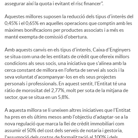
assegurar així la quota i evitant el risc financer".
Aquestes millores suposen la reducció dels tipus d'interès del
0,45% i el 0,65% en aquelles operacions que comptin amb les
màximes bonificacions per productes associats i a més es
manté exempta de comissió d'obertura.
Amb aquests canvis en els tipus d'interès, Caixa d'Enginyers
se situa com una de les entitats de crèdit que ofereix millors
condicions als seus socis, una iniciativa que s'alinea amb la
cerca constant de millora en l'oferta de servei als socis i la
seva voluntat d'acompanyar-los en els seus projectes
personals i professionals. En aquest sentit, l'Entitat té una
ràtio de morositat del 2,77%, molt per sota de la mitjana de
sector, que se situa en un 5,8%.
A aquesta millora se li uneixen altres iniciatives que l'Entitat
ha pres en els últims mesos amb l'objectiu d'adaptar-se a la
nova regulació que marca la llei de crèdit immobiliari com
assumir el 50% del cost dels serveis de notaria i gestoria,
l'assumpció dels costos de formalització al 100% i dels