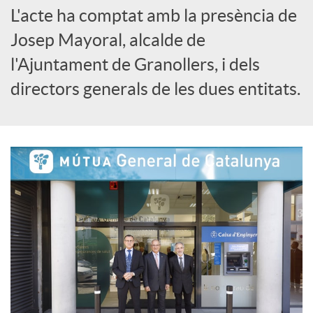
o
L'acte ha comptat amb la presència de
Josep Mayoral, alcalde de
c
l'Ajuntament de Granollers, i dels
directors generals de les dues entitats.
i
a
l
s