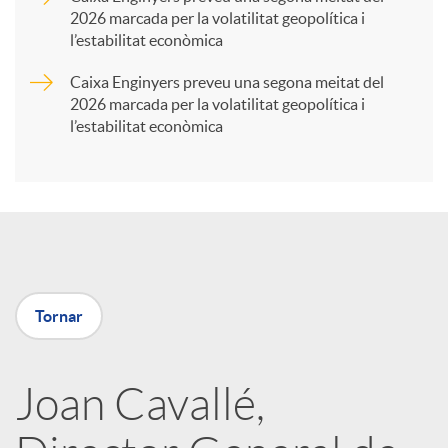
2026 marcada per la volatilitat geopolítica i
t
l’estabilitat econòmica
Caixa Enginyers preveu una segona meitat del
i
2026 marcada per la volatilitat geopolítica i
l’estabilitat econòmica
r
a
X
Tornar
a
Joan Cavallé,
r