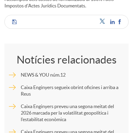
Impostos d'Actes Jurídics Documentats.
C
o
Notícies relacionades
m
NEWS & YOU núm.12
p
Caixa Enginyers segueix obrint oficines i arriba a
Reus
a
Caixa Enginyers preveu una segona meitat del
2026 marcada per la volatilitat geopolítica i
l’estabilitat econòmica
r
Caixa Enginyers preveu una segona meitat del