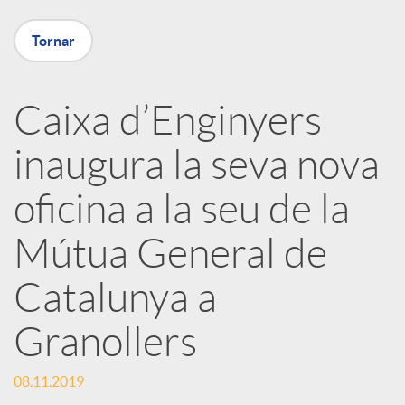
X
Tornar
a
Caixa d’Enginyers
r
inaugura la seva nova
x
oficina a la seu de la
e
Mútua General de
Catalunya a
s
Granollers
S
08.11.2019