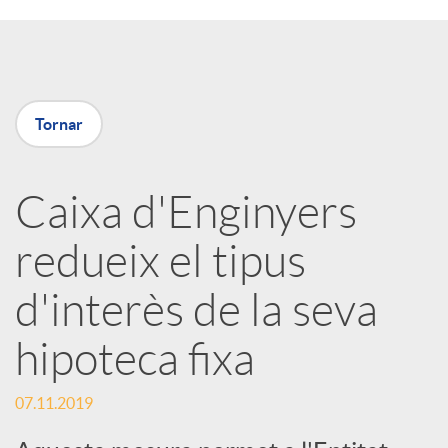
a
X
Tornar
a
Caixa d'Enginyers
r
redueix el tipus
x
d'interès de la seva
e
hipoteca fixa
07.11.2019
s