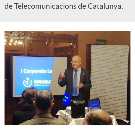
de Telecomunicacions de Catalunya.
a
l
s