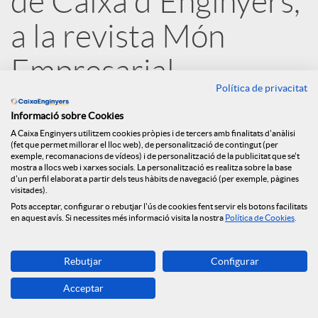
de Caixa d'Enginyers,
e
a la revista Món
Empresarial
s
Política de privacitat
31.10.2019
S
Informació sobre Cookies
A Caixa Enginyers utilitzem cookies pròpies i de tercers amb finalitats d'anàlisi
(fet que permet millorar el lloc web), de personalització de contingut (per
exemple, recomanacions de vídeos) i de personalització de la publicitat que se't
o
mostra a llocs web i xarxes socials. La personalització es realitza sobre la base
d'un perfil elaborat a partir dels teus hàbits de navegació (per exemple, pàgines
visitades).
c
Pots acceptar, configurar o rebutjar l'ús de cookies fent servir els botons facilitats
en aquest avís. Si necessites més informació visita la nostra
Política de Cookies
.
i
Rebutjar
Configurar
Acceptar
a