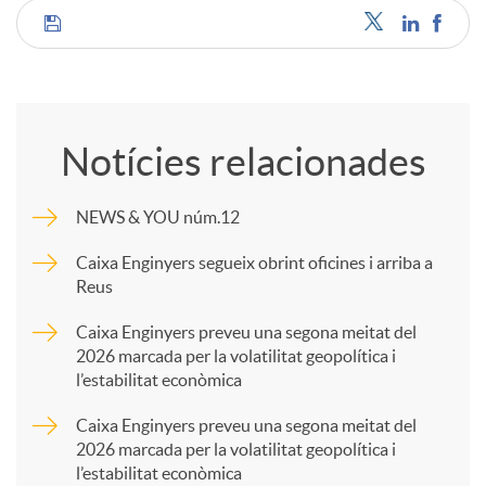
C
o
Notícies relacionades
m
NEWS & YOU núm.12
p
Caixa Enginyers segueix obrint oficines i arriba a
Reus
a
Caixa Enginyers preveu una segona meitat del
2026 marcada per la volatilitat geopolítica i
l’estabilitat econòmica
r
Caixa Enginyers preveu una segona meitat del
2026 marcada per la volatilitat geopolítica i
t
l’estabilitat econòmica