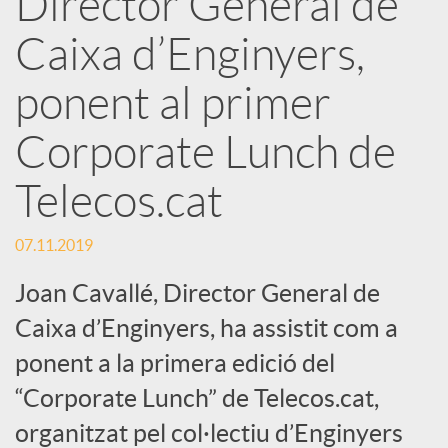
Director General de
x
Caixa d’Enginyers,
e
ponent al primer
Corporate Lunch de
s
Telecos.cat
S
07.11.2019
o
Joan Cavallé, Director General de
Caixa d’Enginyers, ha assistit com a
c
ponent a la primera edició del
“Corporate Lunch” de Telecos.cat,
i
organitzat pel col·lectiu d’Enginyers