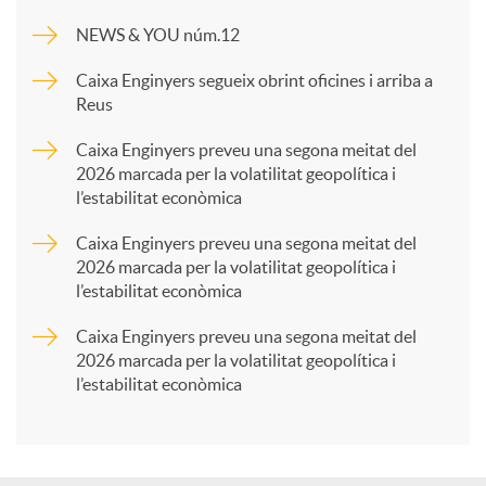
m
NEWS & YOU núm.12
p
Caixa Enginyers segueix obrint oficines i arriba a
Reus
a
Caixa Enginyers preveu una segona meitat del
2026 marcada per la volatilitat geopolítica i
l’estabilitat econòmica
r
Caixa Enginyers preveu una segona meitat del
2026 marcada per la volatilitat geopolítica i
t
l’estabilitat econòmica
Caixa Enginyers preveu una segona meitat del
i
2026 marcada per la volatilitat geopolítica i
l’estabilitat econòmica
r