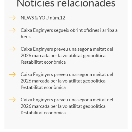
Notícies relacionades
m
NEWS & YOU núm.12
p
Caixa Enginyers segueix obrint oficines i arriba a
Reus
a
Caixa Enginyers preveu una segona meitat del
2026 marcada per la volatilitat geopolítica i
l’estabilitat econòmica
r
Caixa Enginyers preveu una segona meitat del
2026 marcada per la volatilitat geopolítica i
t
l’estabilitat econòmica
Caixa Enginyers preveu una segona meitat del
i
2026 marcada per la volatilitat geopolítica i
l’estabilitat econòmica
r