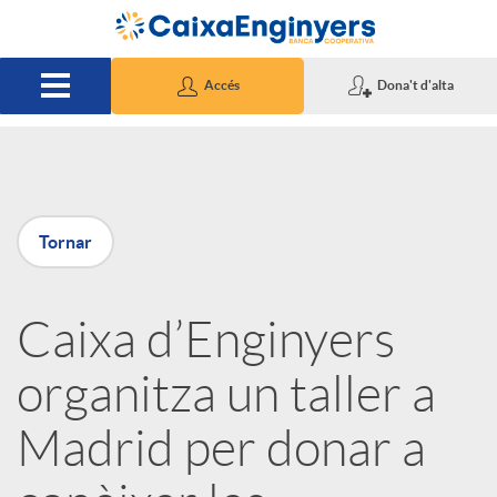
Salta al contingut principal
Accés
Dona't d'alta
P
Tornar
u
Caixa d’Enginyers
b
organitza un taller a
l
Madrid per donar a
i