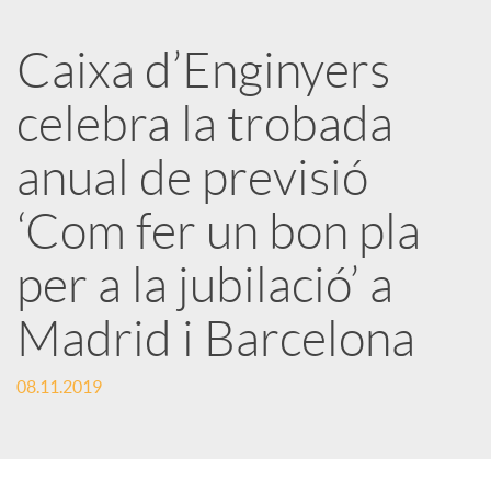
a
Caixa d’Enginyers
r
celebra la trobada
x
anual de previsió
e
‘Com fer un bon pla
per a la jubilació’ a
s
Madrid i Barcelona
S
08.11.2019
o