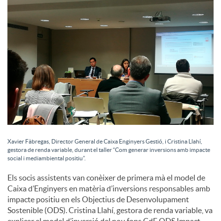
c
o
n
t
Xavier Fàbregas, Director General de Caixa Enginyers Gestió, i Cristina Llahí,
i
gestora de renda variable, durant el taller “Com generar inversions amb impacte
social i mediambiental positiu”.
Els socis assistents van conèixer de primera mà el model de
n
Caixa d’Enginyers en matèria d’inversions responsables amb
impacte positiu en els Objectius de Desenvolupament
Sostenible (ODS). Cristina Llahí, gestora de renda variable, va
g
explicar el model d’inversió del nou fons CdE ODS Impact