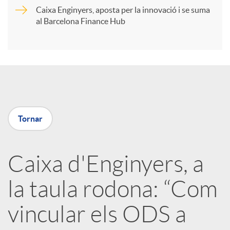
Caixa Enginyers, aposta per la innovació i se suma
i
al Barcelona Finance Hub
r
a
Tornar
X
a
Caixa d'Enginyers, a
la taula rodona: “Com
r
vincular els ODS a
x