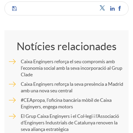
C
o
Notícies relacionades
m
Caixa Enginyers reforça el seu compromís amb
l'economia social amb la seva incorporació al Grup
p
Clade
Caixa Enginyers reforça la seva presència a Madrid
a
amb una nova seu central
#CEApropa, l'oficina bancària mòbil de Caixa
Enginyers, engega motors
r
El Grup Caixa Enginyers i el Col·legi i l’Associació
d’Enginyers Industrials de Catalunya renoven la
t
seva aliança estratègica