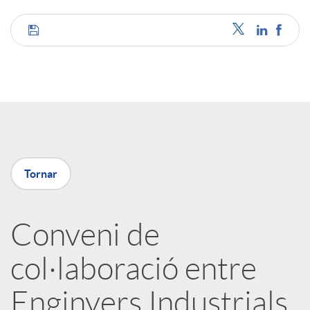
C
o
m
p
Tornar
a
Conveni de
col·laboració entre
r
Enginyers Industrials