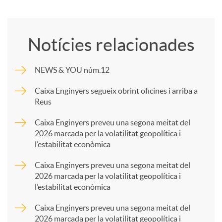
o
Notícies relacionades
m
NEWS & YOU núm.12
p
Caixa Enginyers segueix obrint oficines i arriba a
Reus
a
Caixa Enginyers preveu una segona meitat del
2026 marcada per la volatilitat geopolítica i
l’estabilitat econòmica
r
Caixa Enginyers preveu una segona meitat del
2026 marcada per la volatilitat geopolítica i
t
l’estabilitat econòmica
Caixa Enginyers preveu una segona meitat del
i
2026 marcada per la volatilitat geopolítica i