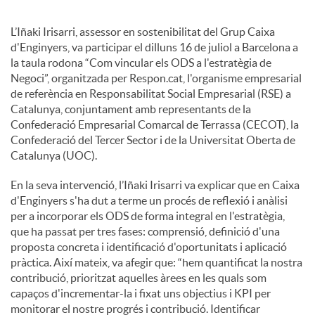
l
L’Iñaki Irisarri, assessor en sostenibilitat del Grup Caixa
d'Enginyers, va participar el dilluns 16 de juliol a Barcelona a
la taula rodona “Com vincular els ODS a l'estratègia de
s
Negoci”, organitzada per Respon.cat, l'organisme empresarial
de referència en Responsabilitat Social Empresarial (RSE) a
Catalunya, conjuntament amb representants de la
Confederació Empresarial Comarcal de Terrassa (CECOT), la
Confederació del Tercer Sector i de la Universitat Oberta de
Catalunya (UOC).
En la seva intervenció, l’Iñaki Irisarri va explicar que en Caixa
d'Enginyers s'ha dut a terme un procés de reflexió i anàlisi
per a incorporar els ODS de forma integral en l'estratègia,
que ha passat per tres fases: comprensió, definició d'una
proposta concreta i identificació d'oportunitats i aplicació
pràctica. Així mateix, va afegir que: “hem quantificat la nostra
contribució, prioritzat aquelles àrees en les quals som
capaços d'incrementar-la i fixat uns objectius i KPI per
monitorar el nostre progrés i contribució. Identificar