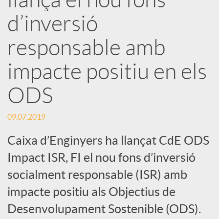
r
d’inversió
x
responsable amb
e
impacte positiu en els
ODS
s
09.07.2019
S
Caixa d’Enginyers ha llançat CdE ODS
o
Impact ISR, FI el nou fons d’inversió
socialment responsable (ISR) amb
c
impacte positiu als Objectius de
Desenvolupament Sostenible (ODS).