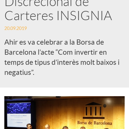
Discrecional de
Carteres INSIGNIA
c
20.09.2019
a
Ahir es va celebrar a la Borsa de
d
Barcelona l’acte “Com invertir en
temps de tipus d’interès molt baixos i
o
negatius”.
r
d
e