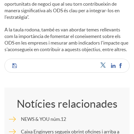
oportunitats de negoci que al seu torn contribueixin de
manera significativa als ODS és clau per a integrar-los en
l'estratègia”.
A la taula rodona, també es van abordar temes rellevants
com la importància de fomentar el coneixement sobre els
ODS en les empreses i mesurar amb indicadors l'impacte que
s'aconsegueix en contribuir a aquests objectius, entre altres.
C
o
Notícies relacionades
m
NEWS & YOU núm.12
p
Caixa Enginyers segueix obrint oficines i arriba a