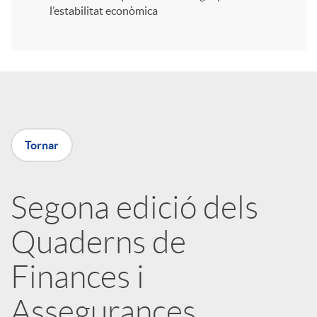
l’estabilitat econòmica
r
a
X
Tornar
a
Segona edició dels
r
Quaderns de
x
Finances i
e
Assegurances