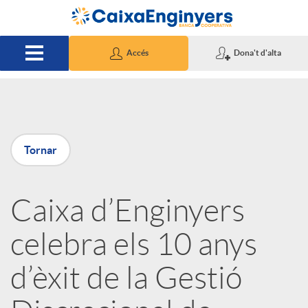
Salta al contingut principal
Accés
Dona't d'alta
P
Tornar
u
Caixa d’Enginyers
b
celebra els 10 anys
l
d’èxit de la Gestió
i