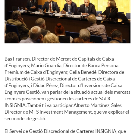
c
o
n
Bas Fransen, Director de Mercat de Capitals de Caixa
d'Enginyers; Mario Guardia, Director de Banca Personal-
t
Premium de Caixa d’Enginyers; Celia Benedé, Directora de
Distribució i Gestió Discrecional de Carteres de Caixa
d'Enginyers; i Dídac Pérez, Director d'Inversions de Caixa
i
Enginyers Gestió, van parlar de la situació actual dels mercats
i com es posicionen i gestionen les carteres de SGDC
INSIGNIA. També hi va participar Alberto Martínez, Sales
n
Director de MFS Investment Management, que va explicar el
seu model de gestió.
g
El Servei de Gestió Discrecional de Carteres INSIGNIA, que