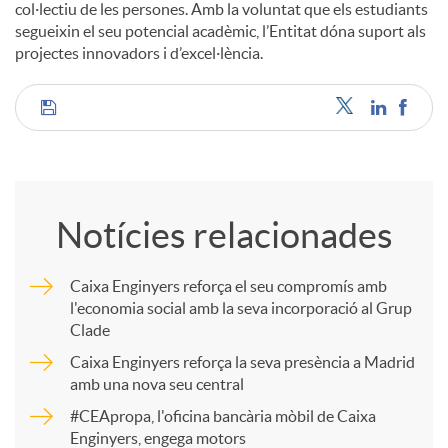
col·lectiu de les persones. Amb la voluntat que els estudiants
segueixin el seu potencial acadèmic, l’Entitat dóna suport als
projectes innovadors i d’excel·lència.
C
o
Notícies relacionades
m
Caixa Enginyers reforça el seu compromís amb
l'economia social amb la seva incorporació al Grup
p
Clade
Caixa Enginyers reforça la seva presència a Madrid
a
amb una nova seu central
#CEApropa, l'oficina bancària mòbil de Caixa
Enginyers, engega motors