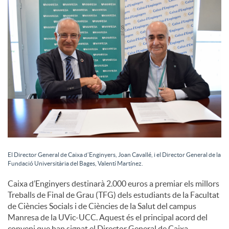
c
i
a
l
s
El Director General de Caixa d’Enginyers, Joan Cavallé, i el Director General de la
Fundació Universitària del Bages, Valentí Martínez.
Caixa d’Enginyers destinarà 2.000 euros a premiar els millors
Treballs de Final de Grau (TFG) dels estudiants de la Facultat
de Ciències Socials i de Ciències de la Salut del campus
Manresa de la UVic-UCC. Aquest és el principal acord del
conveni que han signat el Director General de Caixa