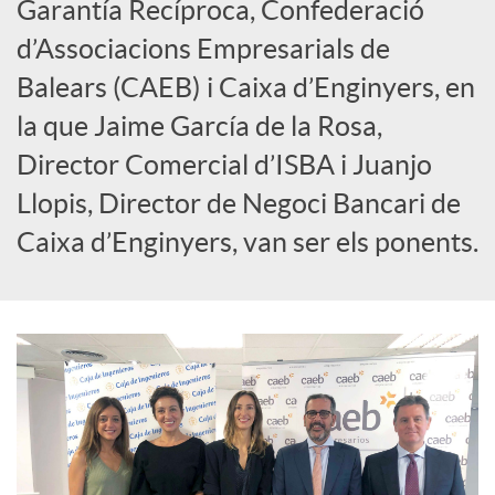
Garantía Recíproca, Confederació
c
d’Associacions Empresarials de
Balears (CAEB) i Caixa d’Enginyers, en
i
la que Jaime García de la Rosa,
a
Director Comercial d’ISBA i Juanjo
Llopis, Director de Negoci Bancari de
l
Caixa d’Enginyers, van ser els ponents.
s