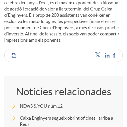
celebra deu anys d'èxit, és el màxim exponent de la filosofia
de gestió i creació de valor a llarg termini del Grup Caixa
u
d'Enginyers. Els prop de 200 assistents van conèixer en
exclusiva les metodologies, les perspectives financeres i el
posicionament de Caixa d’Enginyers, a més de casos pràctics
t
d’inversió. Al final de la sessió, els socis van poder compartir
impressions amb els ponents.
s
C
o
Notícies relacionades
m
NEWS & YOU núm.12
p
Caixa Enginyers segueix obrint oficines i arriba a
Reus