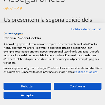
09.07.2019
s
Us presentem la segona edició dels
S
Quaderns de finances i assegurances:
Política de privacitat
“Guia d'Inversions; Com estalviar i
Informació sobre Cookies
o
invertir en els temps de tipus d'interès
A Caixa Enginyers utilitzem cookies pròpies i de tercers amb finalitats d'anàlisi
(fet que permet millorar el lloc web), de personalització de contingut (per
molt baixos i negatius”.
exemple, recomanacions de vídeos) i de personalització de la publicitat que se't
c
mostra a llocs web i xarxes socials. La personalització es realitza sobre la base
d'un perfil elaborat a partir dels teus hàbits de navegació (per exemple, pàgines
visitades).
Pots acceptar, configurar o rebutjar l'ús de cookies fent servir els botons facilitats
i
en aquest avís. Si necessites més informació visita la nostra
Política de Cookies
.
a
Rebutjar
Configurar
Acceptar
l