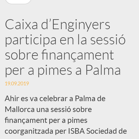
a
Caixa d’Enginyers
r
participa en la sessió
x
sobre finançament
e
per a pimes a Palma
19.09.2019
s
Ahir es va celebrar a Palma de
S
Mallorca una sessió sobre
finançament per a pimes
o
coorganitzada per ISBA Sociedad de