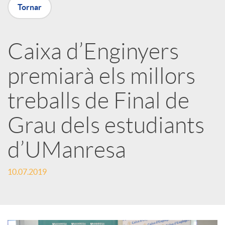
Tornar
a
Caixa d’Enginyers
r
premiarà els millors
x
treballs de Final de
e
Grau dels estudiants
d’UManresa
s
10.07.2019
S
o