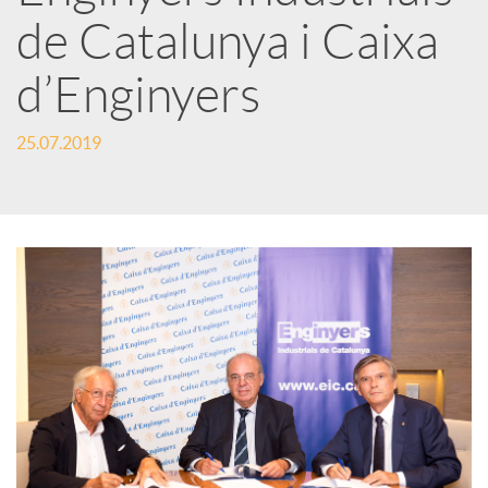
t
de Catalunya i Caixa
i
d’Enginyers
r
25.07.2019
a
X
a
r