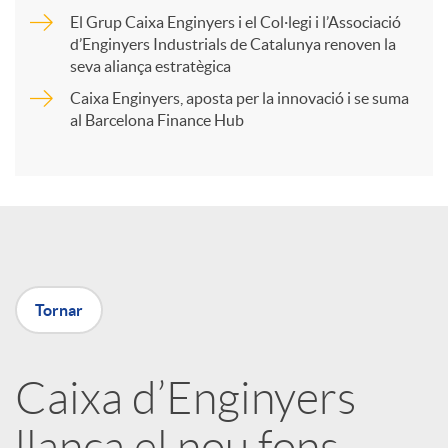
r
El Grup Caixa Enginyers i el Col·legi i l’Associació
d’Enginyers Industrials de Catalunya renoven la
t
seva aliança estratègica
Caixa Enginyers, aposta per la innovació i se suma
i
al Barcelona Finance Hub
r
a
Tornar
X
a
Caixa d’Enginyers
llança el nou fons