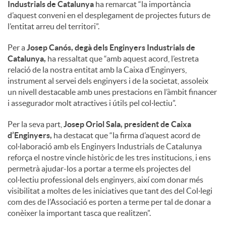
a
Industrials de Catalunya
ha remarcat “la importància
d’aquest conveni en el desplegament de projectes futurs de
l’entitat arreu del territori”.
l
Per a
Josep Canós, degà dels Enginyers Industrials de
Catalunya,
ha ressaltat que “amb aquest acord, l’estreta
s
relació de la nostra entitat amb la Caixa d’Enginyers,
instrument al servei dels enginyers i de la societat, assoleix
un nivell destacable amb unes prestacions en l’àmbit financer
i assegurador molt atractives i útils pel col·lectiu”.
Per la seva part,
Josep Oriol Sala, president de Caixa
d’Enginyers,
ha destacat que “la firma d’aquest acord de
col·laboració amb els Enginyers Industrials de Catalunya
reforça el nostre vincle històric de les tres institucions, i ens
permetrà ajudar-los a portar a terme els projectes del
col·lectiu professional dels enginyers, així com donar més
visibilitat a moltes de les iniciatives que tant des del Col·legi
com des de l’Associació es porten a terme per tal de donar a
conèixer la important tasca que realitzen”.