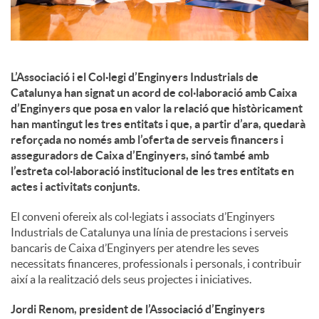
x
e
L’Associació i el Col·legi d’Enginyers Industrials de
s
Catalunya han signat un acord de col·laboració amb Caixa
d’Enginyers que posa en valor la relació que històricament
han mantingut les tres entitats i que, a partir d’ara, quedarà
S
reforçada no només amb l’oferta de serveis financers i
asseguradors de Caixa d’Enginyers, sinó també amb
l’estreta col·laboració institucional de les tres entitats en
o
actes i activitats conjunts.
El conveni ofereix als col·legiats i associats d’Enginyers
c
Industrials de Catalunya una línia de prestacions i serveis
bancaris de Caixa d’Enginyers per atendre les seves
necessitats financeres, professionals i personals, i contribuir
i
així a la realització dels seus projectes i iniciatives.
Jordi Renom, president de l’Associació d’Enginyers