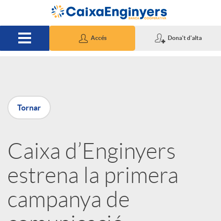
Salta al contingut principal
Accés
Dona't d'alta
P
Tornar
u
Caixa d’Enginyers
b
estrena la primera
l
campanya de
i