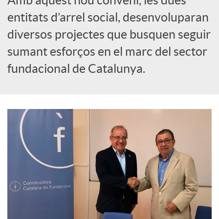
o
entitats d’arrel social, desenvoluparan
c
diversos projectes que busquen seguir
sumant esforços en el marc del sector
i
fundacional de Catalunya.
a
l
s