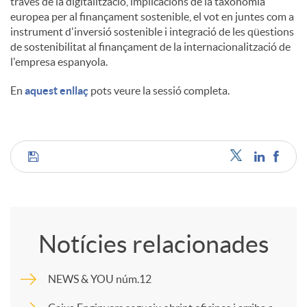
través de la digitalització, implicacions de la taxonomia
europea per al finançament sostenible, el vot en juntes com a
instrument d'inversió sostenible i integració de les qüestions
de sostenibilitat al finançament de la internacionalització de
l'empresa espanyola.
En
aquest enllaç
pots veure la sessió completa.
C
o
Notícies relacionades
m
NEWS & YOU núm.12