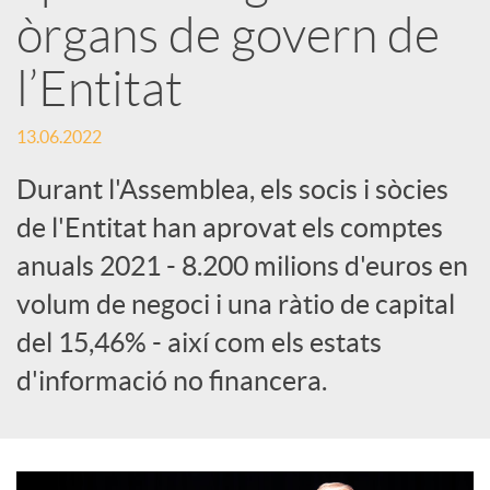
e
òrgans de govern de
l’Entitat
s
13.06.2022
S
Durant l'Assemblea, els socis i sòcies
de l'Entitat han aprovat els comptes
o
anuals 2021 - 8.200 milions d'euros en
c
volum de negoci i una ràtio de capital
del 15,46% - així com els estats
i
d'informació no financera.
a