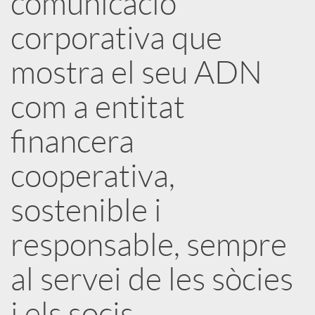
comunicació
corporativa que
c
mostra el seu ADN
a
com a entitat
d
financera
o
cooperativa,
sostenible i
r
responsable, sempre
d
al servei de les sòcies
e
i els socis