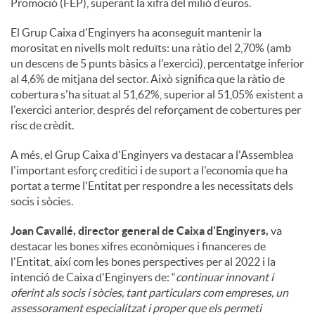
Promoció (FEP), superant la xifra del milió d’euros.
El Grup Caixa d'Enginyers ha aconseguit mantenir la
morositat en nivells molt reduïts: una ràtio del 2,70% (amb
un descens de 5 punts bàsics a l'exercici), percentatge inferior
al 4,6% de mitjana del sector. Això significa que la ràtio de
cobertura s'ha situat al 51,62%, superior al 51,05% existent a
l'exercici anterior, després del reforçament de cobertures per
risc de crèdit.
A més, el Grup Caixa d'Enginyers va destacar a l'Assemblea
l'important esforç creditici i de suport a l'economia que ha
portat a terme l'Entitat per respondre a les necessitats dels
socis i sòcies.
Joan Cavallé, director general de Caixa d'Enginyers,
va
destacar les bones xifres econòmiques i financeres de
l'Entitat, així com les bones perspectives per al 2022 i la
intenció de Caixa d'Enginyers de: “
continuar innovant i
oferint als socis i sòcies, tant particulars com empreses, un
assessorament especialitzat i proper que els permeti