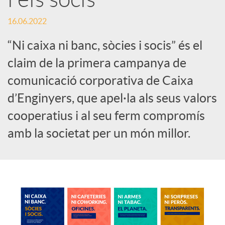
c
16.06.2022
“Ni caixa ni banc, sòcies i socis” és el
o
claim de la primera campanya de
comunicació corporativa de Caixa
n
d’Enginyers, que apel·la als seus valors
cooperatius i al seu ferm compromís
t
amb la societat per un món millor.
i
n
g