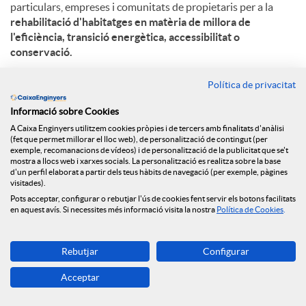
particulars, empreses i comunitats de propietaris per a la
rehabilitació d'habitatges en matèria de millora de
l'eficiència, transició energètica, accessibilitat o
conservació.
L'arribada dels fons Next Generation per a la rehabilitació
Política de privacitat
energètica dels edificis residencials i l’acord amb la
Generalitat de Catalunya i Caixa d’Enginyers entre d’altres
Informació sobre Cookies
entitats financeres, suposa una oportunitat òptima per
A Caixa Enginyers utilitzem cookies pròpies i de tercers amb finalitats d'anàlisi
(fet que permet millorar el lloc web), de personalització de contingut (per
aconseguir que els habitatges siguin més sostenibles.
exemple, recomanacions de vídeos) i de personalització de la publicitat que se't
Aquests fons
destinaran concretament un total de 480
mostra a llocs web i xarxes socials. La personalització es realitza sobre la base
milions d’euros a Catalunya,
per tal de millorar barris, edificis
d'un perfil elaborat a partir dels teus hàbits de navegació (per exemple, pàgines
visitades).
i habitatges, com també per a la creació d’oficines de
Pots acceptar, configurar o rebutjar l'ús de cookies fent servir els botons facilitats
rehabilitació. Tenen un potencial d’uns 25.000 habitatges/any
en aquest avís. Si necessites més informació visita la nostra
Política de Cookies
.
i 75.000 en total.
En aquest sentit, el
Préstec ECO Rehabilita
permet invertir
Rebutjar
Configurar
en la reducció del consum d’energia no renovable i millorar el
rendiment de les instal·lacions. Els beneficis energètics,
Acceptar
ambientals, econòmics, socials i saludables que implica
aquesta rehabilitació energètica contribueixen, entre d’altres,