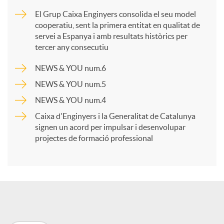
m
El Grup Caixa Enginyers consolida el seu model
cooperatiu, sent la primera entitat en qualitat de
p
servei a Espanya i amb resultats històrics per
tercer any consecutiu
a
NEWS & YOU num.6
NEWS & YOU num.5
r
NEWS & YOU num.4
Caixa d'Enginyers i la Generalitat de Catalunya
t
signen un acord per impulsar i desenvolupar
projectes de formació professional
i
r