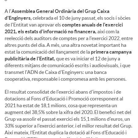
A l'
Assemblea General Ordinària del Grup Caixa
d'Enginyers,
celebrada el 10 de juny passat, els socis i sòcies
de l'Entitat van aprovar els
comptes anuals de l'exercici
2021, els estats d'informació no financera,
així com la
reelecció dels auditors de comptes per a l'exercici 2022, entre
altres punts del dia. A més, una altra novetat important ha
estat la comunicació del llançament de la
primera campanya
publicitària de l'Entitat,
que es va iniciar el 12 de juny a
diferents mitjans de comunicació escrits i audiovisuals, i que
transmet l'ADN de Caixa d'Enginyers: una banca
cooperativa, responsable i compromesa amb les persones.
El resultat consolidat de l'exercici abans d'impostos i de
dotacions al Fons d'Educació i Promoció corresponent al
2021 ha estat de 18,1 milions, cosa que representa un
augment del 38,5% sobre la xifra del 2020. El benefici net del
Grup va assolir el passat exercici els 15,1 milions d'euros, un
33% superior a l'exercici anterior, i el millor resultat del Grup.
Així mateix, l’Entitat duplica la dotació al Fons d’Educació i