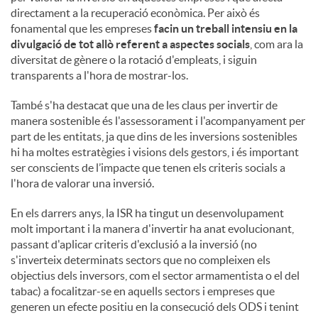
directament a la recuperació econòmica. Per això és
fonamental que les empreses
facin un treball intensiu en la
divulgació de tot allò referent a aspectes socials
, com ara la
diversitat de gènere o la rotació d'empleats, i siguin
transparents a l'hora de mostrar-los.
També s'ha destacat que una de les claus per invertir de
manera sostenible és l'assessorament i l'acompanyament per
part de les entitats, ja que dins de les inversions sostenibles
hi ha moltes estratègies i visions dels gestors, i és important
ser conscients de l’impacte que tenen els criteris socials a
l'hora de valorar una inversió.
En els darrers anys, la ISR ha tingut un desenvolupament
molt important i la manera d'invertir ha anat evolucionant,
passant d'aplicar criteris d'exclusió a la inversió (no
s'inverteix determinats sectors que no compleixen els
objectius dels inversors, com el sector armamentista o el del
tabac) a focalitzar-se en aquells sectors i empreses que
generen un efecte positiu en la consecució dels ODS i tenint