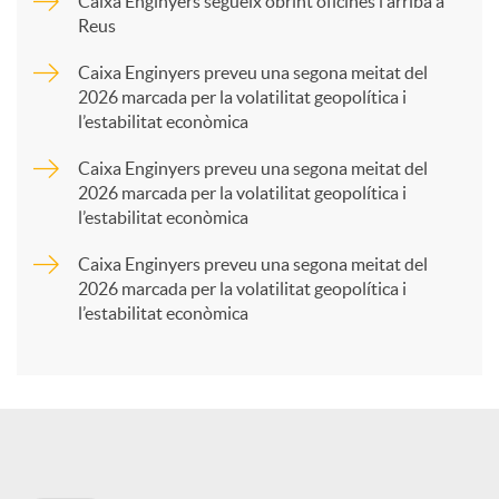
p
Caixa Enginyers segueix obrint oficines i arriba a
Reus
a
Caixa Enginyers preveu una segona meitat del
2026 marcada per la volatilitat geopolítica i
l’estabilitat econòmica
r
Caixa Enginyers preveu una segona meitat del
2026 marcada per la volatilitat geopolítica i
t
l’estabilitat econòmica
Caixa Enginyers preveu una segona meitat del
i
2026 marcada per la volatilitat geopolítica i
l’estabilitat econòmica
r
a