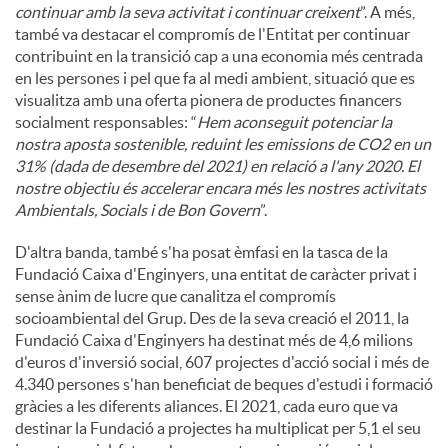
continuar amb la seva activitat i continuar creixent
”. A més,
també va destacar el compromís de l'Entitat per continuar
contribuint en la transició cap a una economia més centrada
en les persones i pel que fa al medi ambient, situació que es
visualitza amb una oferta pionera de productes financers
socialment responsables: “
Hem aconseguit potenciar la
nostra aposta sostenible, reduint les emissions de CO2 en un
31% (dada de desembre del 2021) en relació a l'any 2020. El
nostre objectiu és accelerar encara més les nostres activitats
Ambientals, Socials i de Bon Govern
”.
D'altra banda, també s'ha posat èmfasi en la tasca de la
Fundació Caixa d'Enginyers, una entitat de caràcter privat i
sense ànim de lucre que canalitza el compromís
socioambiental del Grup. Des de la seva creació el 2011, la
Fundació Caixa d'Enginyers ha destinat més de 4,6 milions
d'euros d'inversió social, 607 projectes d'acció social i més de
4.340 persones s'han beneficiat de beques d'estudi i formació
gràcies a les diferents aliances. El 2021, cada euro que va
destinar la Fundació a projectes ha multiplicat per 5,1 el seu