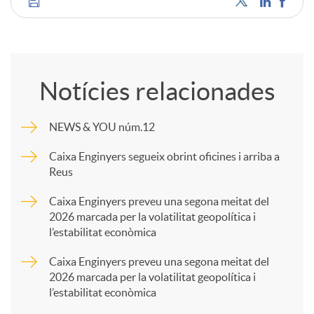
C
o
Notícies relacionades
m
NEWS & YOU núm.12
p
Caixa Enginyers segueix obrint oficines i arriba a
Reus
a
Caixa Enginyers preveu una segona meitat del
2026 marcada per la volatilitat geopolítica i
l’estabilitat econòmica
r
Caixa Enginyers preveu una segona meitat del
2026 marcada per la volatilitat geopolítica i
t
l’estabilitat econòmica