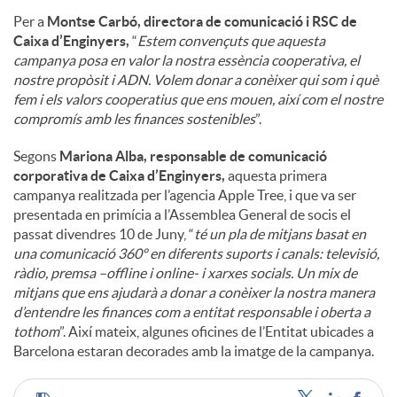
Per a
Montse Carbó, directora de comunicació i RSC de
Caixa d’Enginyers,
“
Estem convençuts que aquesta
campanya posa en valor la nostra essència cooperativa, el
nostre propòsit i ADN. Volem donar a conèixer qui som i què
fem i els valors cooperatius que ens mouen, així com el nostre
compromís amb les finances sostenibles
”.
Segons
Mariona Alba, responsable de comunicació
corporativa de Caixa d’Enginyers,
aquesta primera
campanya realitzada per l’agencia Apple Tree, i que va ser
presentada en primícia a l’Assemblea General de socis el
passat divendres 10 de Juny, “
té un pla de mitjans basat en
una comunicació 360º en diferents suports i canals: televisió,
ràdio, premsa –offline i online- i xarxes socials. Un mix de
mitjans que ens ajudarà a donar a conèixer la nostra manera
d’entendre les finances com a entitat responsable i oberta a
tothom
”. Així mateix, algunes oficines de l’Entitat ubicades a
Barcelona estaran decorades amb la imatge de la campanya.