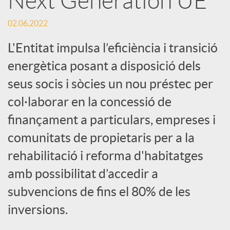
Next Generation UE
S
02.06.2022
o
L'Entitat impulsa l’eficiència i transició
c
energètica posant a disposició dels
seus socis i sòcies un nou préstec per
i
col·laborar en la concessió de
finançament a particulars, empreses i
a
comunitats de propietaris per a la
rehabilitació i reforma d'habitatges
l
amb possibilitat d’accedir a
subvencions de fins el 80% de les
s
inversions.