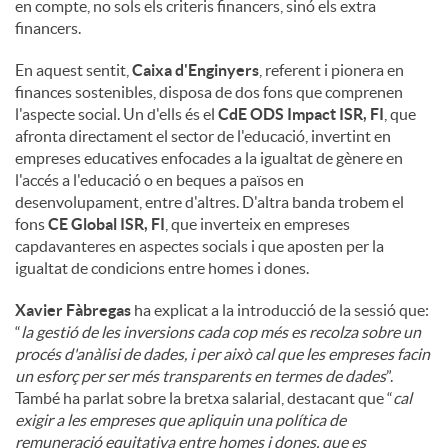
en compte, no sols els criteris financers, sinó els extra
financers.
En aquest sentit,
Caixa d'Enginyers
, referent i pionera en
finances sostenibles, disposa de dos fons que comprenen
l'aspecte social. Un d'ells és el
CdE ODS Impact ISR, FI
, que
afronta directament el sector de l'educació, invertint en
empreses educatives enfocades a la igualtat de gènere en
l'accés a l'educació o en beques a països en
desenvolupament, entre d'altres. D'altra banda trobem el
fons
CE Global ISR, FI
, que inverteix en empreses
capdavanteres en aspectes socials i que aposten per la
igualtat de condicions entre homes i dones.
Xavier Fàbregas
ha explicat a la introducció de la sessió que:
“
la gestió de les inversions cada cop més es recolza sobre un
procés d'anàlisi de dades, i per això cal que les empreses facin
un esforç per ser més transparents en termes de dades
”.
També ha parlat sobre la bretxa salarial, destacant que “
cal
exigir a les empreses que apliquin una política de
remuneració equitativa entre homes i dones, que es