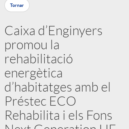
a
Tornar
X
Caixa d’Enginyers
a
promou la
r
rehabilitació
energètica
x
d’habitatges amb el
e
Préstec ECO
s
Rehabilita i els Fons