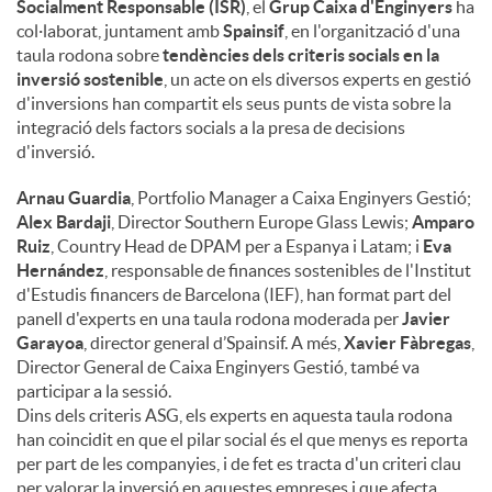
Socialment Responsable (ISR)
, el
Grup Caixa d'Enginyers
ha
col·laborat, juntament amb
Spainsif
, en l'organització d'una
taula rodona sobre
tendències dels criteris socials en la
inversió sostenible
, un acte on els diversos experts en gestió
d'inversions han compartit els seus punts de vista sobre la
integració dels factors socials a la presa de decisions
d'inversió.
Arnau Guardia
, Portfolio Manager a Caixa Enginyers Gestió;
Alex Bardaji
, Director Southern Europe Glass Lewis;
Amparo
Ruiz
, Country Head de DPAM per a Espanya i Latam; i
Eva
Hernández
, responsable de finances sostenibles de l'Institut
d'Estudis financers de Barcelona (IEF), han format part del
panell d'experts en una taula rodona moderada per
Javier
Garayoa
, director general d’Spainsif. A més,
Xavier Fàbregas
,
Director General de Caixa Enginyers Gestió, també va
participar a la sessió.
Dins dels criteris ASG, els experts en aquesta taula rodona
han coincidit en que el pilar social és el que menys es reporta
per part de les companyies, i de fet es tracta d'un criteri clau
per valorar la inversió en aquestes empreses i que afecta