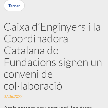
X
Tornar
a
Caixa d’Enginyers i la
r
Coordinadora
x
Catalana de
e
Fundacions signen un
conveni de
s
col·laboració
S
07.06.2022
Amb aquest nou conveni, les dues