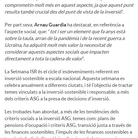
comprometin molt més en aquest aspecte, ja que aquest punt
resulta també crucial des del punt de vista de la inversió
”.
Per part seva,
Arnau Guardia
ha destacat, en referència a
l'aspecte social, que: “
tot i ser un element que fa anys està
sobre la taula, arran de la pandèmia i de la recent guerra a
Ucraïna, ha adquirit molt més valor la necessitat de
considerar aquests aspectes socials que impacten
directament a tota la cadena de valor
”.
La Setmana ISR és el cicle d´esdeveniments referent en
inversió sostenible a escala nacional. Aquesta setmana es
celebra anualment a diferents ciutats, i té l'objectiu de tractar
temes vinculats a la inversió sostenible i responsable, a més
dels criteris ASG a la presa de decisions d'inversió.
Les trobades han abordat, a més de les tendències dels
criteris socials a la inversió ASG, temes com: plans de
pensions d'ocupació i criteris ASG, transició justa a través de
les finances sostenibles, l'impuls de les finances sostenibles a