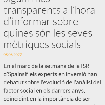
s
transparents a l’hora
S
d’informar sobre
o
quines són les seves
mètriques socials
c
08.06.2022
i
En el marc de la setmana de la ISR
a
d’Spainsif, els experts en inversió han
debatut sobre l'evolució de l'anàlisi del
l
factor social en els darrers anys,
coincidint en la importància de ser