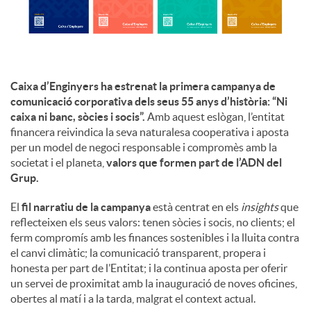
u
t
Caixa d’Enginyers ha estrenat la primera campanya de
comunicació corporativa dels seus 55 anys d’història: “Ni
caixa ni banc, sòcies i socis”.
Amb aquest eslògan, l’entitat
s
financera reivindica la seva naturalesa cooperativa i aposta
per un model de negoci responsable i compromès amb la
societat i el planeta,
valors que formen part de l’ADN del
Grup.
El
fil narratiu de la campanya
està centrat en els
insights
que
reflecteixen els seus valors: tenen sòcies i socis, no clients; el
ferm compromís amb les finances sostenibles i la lluita contra
el canvi climàtic; la comunicació transparent, propera i
honesta per part de l’Entitat; i la continua aposta per oferir
un servei de proximitat amb la inauguració de noves oficines,
obertes al matí i a la tarda, malgrat el context actual.