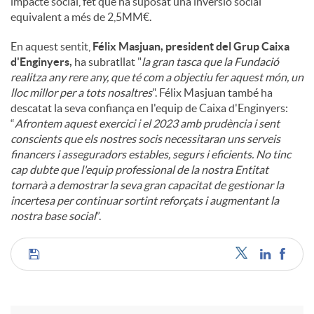
impacte social, fet que ha suposat una inversió social
equivalent a més de 2,5MM€.
En aquest sentit,
Félix Masjuan, president del Grup Caixa
d'Enginyers,
ha subratllat "
la gran tasca que la Fundació
realitza any rere any, que té com a objectiu fer aquest món, un
lloc millor per a tots nosaltres
". Félix Masjuan també ha
descatat la seva confiança en l'equip de Caixa d'Enginyers:
“
Afrontem aquest exercici i el 2023 amb prudència i sent
conscients que els nostres socis necessitaran uns serveis
financers i asseguradors estables, segurs i eficients. No tinc
cap dubte que l'equip professional de la nostra Entitat
tornarà a demostrar la seva gran capacitat de gestionar la
incertesa per continuar sortint reforçats i augmentant la
nostra base social
”.
C