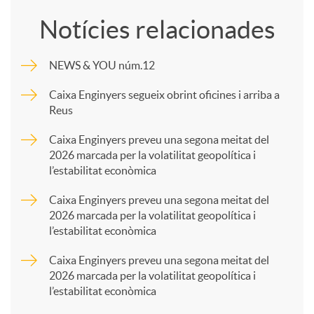
o
Notícies relacionades
m
NEWS & YOU núm.12
p
Caixa Enginyers segueix obrint oficines i arriba a
Reus
a
Caixa Enginyers preveu una segona meitat del
2026 marcada per la volatilitat geopolítica i
l’estabilitat econòmica
r
Caixa Enginyers preveu una segona meitat del
2026 marcada per la volatilitat geopolítica i
t
l’estabilitat econòmica
Caixa Enginyers preveu una segona meitat del
i
2026 marcada per la volatilitat geopolítica i
l’estabilitat econòmica