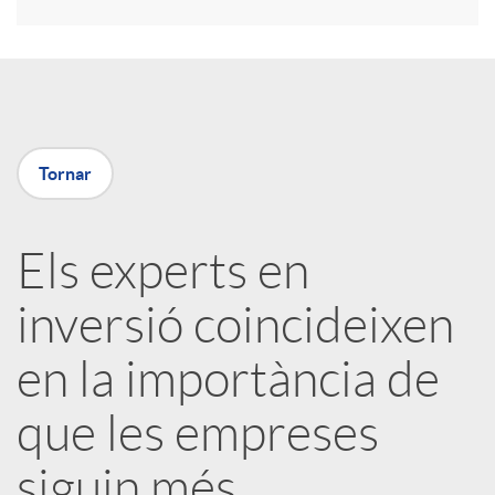
r
a
X
Tornar
a
Els experts en
r
inversió coincideixen
x
en la importància de
e
que les empreses
siguin més