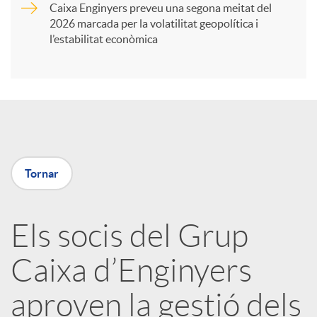
Caixa Enginyers preveu una segona meitat del
i
2026 marcada per la volatilitat geopolítica i
l’estabilitat econòmica
r
a
X
Tornar
a
Els socis del Grup
r
Caixa d’Enginyers
x
aproven la gestió dels