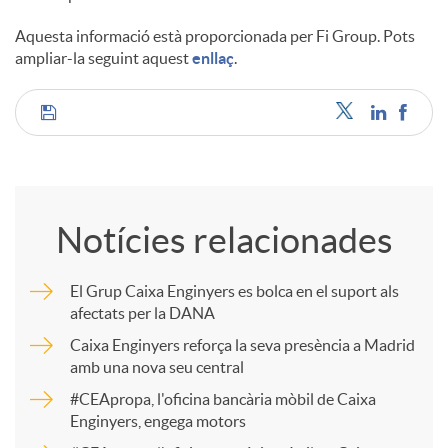
Aquesta informació està proporcionada per Fi Group. Pots
ampliar-la seguint aquest
enllaç
.
C
o
Notícies relacionades
m
El Grup Caixa Enginyers es bolca en el suport als
afectats per la DANA
p
Caixa Enginyers reforça la seva presència a Madrid
amb una nova seu central
a
#CEApropa, l'oficina bancària mòbil de Caixa
Enginyers, engega motors