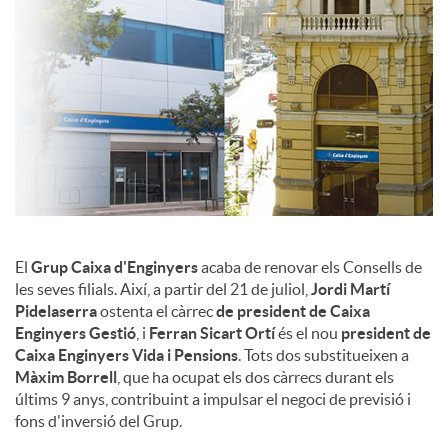
c
o
n
t
El
Grup Caixa d'Enginyers
acaba de renovar els Consells de
les seves filials. Així, a partir del 21 de juliol,
Jordi Martí
i
Pidelaserra
ostenta el càrrec
de president de Caixa
Enginyers Gestió
, i
Ferran Sicart Ortí
és el nou
president de
Caixa Enginyers Vida i Pensions
. Tots dos substitueixen a
n
Màxim Borrell
, que ha ocupat els dos càrrecs durant els
últims 9 anys, contribuint a impulsar el negoci de previsió i
fons d'inversió del Grup.
g