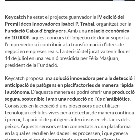
Keycatch
ha estat el projecte guanyador la
IV edició del
Premi Idees Innovadores Isabel P. Trabal,
organitzat per la
Fundació Caixa d'Enginyers
. Amb una
dotació econòmica
de 10.000€,
aquest concurs té l'objectiu de donar suport a
l'emprenedoria i contribuir a la transformació d'idees de
negoci en empreses reals. La decisió del jurat va tenir lloc el
14 de juliol en una reunió presidida per Félix Masjuan,
president de la Fundació.
Keycatch proposa una
solució innovadora per a la detecció i
anticipació de patògens en piscifactories de manera ràpida
i autònoma
. D'aquesta manera es podrà oferir una
producció
segura, sostenible i amb una reducció de l'ús d'antibiòtics
.
Consisteix en la creació d'uns biosensors que utilitzen
tecnologia i cèl·lules vives per a detectar, de manera contínua
i precoç, l'aparició de patògens infecciosos en els tancs dels
peixos. Aquests sensors estan connectats a una plataforma
en la qual es recullen les dades i es processen, i que genera