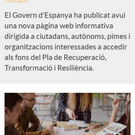
23.07.2021
S
El Govern d’Espanya ha publicat avui
una nova pàgina web informativa
o
dirigida a ciutadans, autònoms, pimes i
c
organitzacions interessades a accedir
als fons del Pla de Recuperació,
i
Transformació i Resiliència.
a
l
s