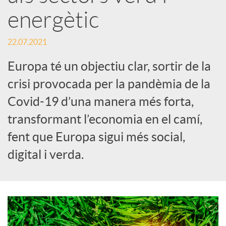
energètic
x
22.07.2021
e
Europa té un objectiu clar, sortir de la
crisi provocada per la pandèmia de la
s
Covid-19 d’una manera més forta,
transformant l’economia en el camí,
S
fent que Europa sigui més social,
digital i verda.
o
c
i