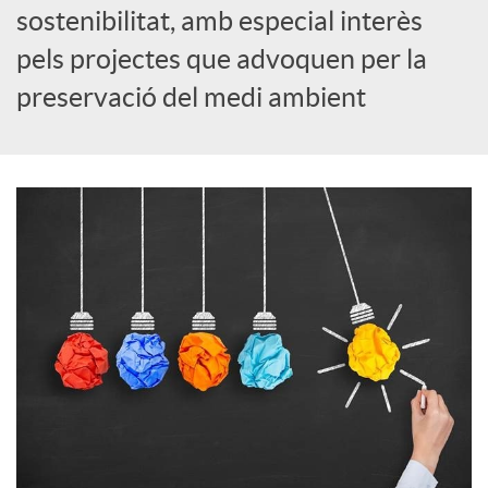
i
sostenibilitat, amb especial interès
pels projectes que advoquen per la
a
preservació del medi ambient
l
s