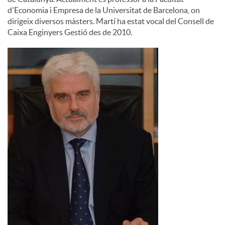
d'Economia i Empresa de la Universitat de Barcelona, on
dirigeix diversos màsters. Martí ha estat vocal del Consell de
Caixa Enginyers Gestió des de 2010.