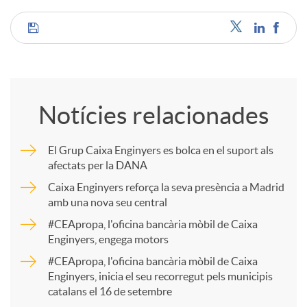
C
o
Notícies relacionades
m
El Grup Caixa Enginyers es bolca en el suport als
afectats per la DANA
p
Caixa Enginyers reforça la seva presència a Madrid
amb una nova seu central
a
#CEApropa, l'oficina bancària mòbil de Caixa
Enginyers, engega motors
r
#CEApropa, l'oficina bancària mòbil de Caixa
Enginyers, inicia el seu recorregut pels municipis
catalans el 16 de setembre