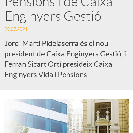
Pensions i de Caixa
Enginyers Gestió
c
29.07.2021
a
Jordi Martí Pidelaserra és el nou
d
president de Caixa Enginyers Gestió, i
Ferran Sicart Ortí presideix Caixa
o
Enginyers Vida i Pensions
r
d
e