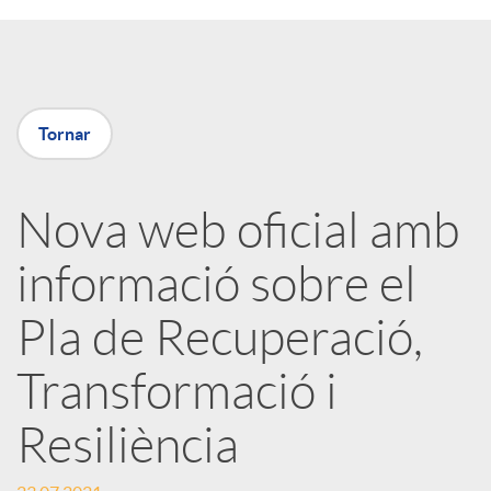
a
X
Tornar
a
Nova web oficial amb
r
informació sobre el
x
Pla de Recuperació,
e
Transformació i
Resiliència
s