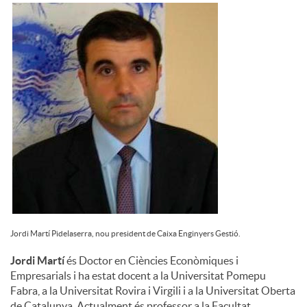
u
t
s
Jordi Martí Pidelaserra, nou president de Caixa Enginyers Gestió.
Jordi Martí
és Doctor en Ciències Econòmiques i
Empresarials i ha estat docent a la Universitat Pomepu
Fabra, a la Universitat Rovira i Virgili i a la Universitat Oberta
de Catalunya. Actualment és professor a la Facultat