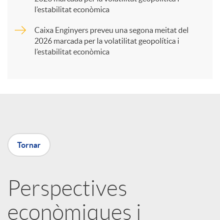
t
l’estabilitat econòmica
Caixa Enginyers preveu una segona meitat del
i
2026 marcada per la volatilitat geopolítica i
l’estabilitat econòmica
r
a
X
Tornar
a
Perspectives
r
econòmiques i