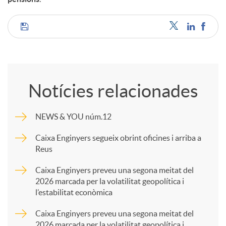
C
o
Notícies relacionades
m
NEWS & YOU núm.12
p
Caixa Enginyers segueix obrint oficines i arriba a
Reus
a
Caixa Enginyers preveu una segona meitat del
2026 marcada per la volatilitat geopolítica i
l’estabilitat econòmica
r
Caixa Enginyers preveu una segona meitat del
2026 marcada per la volatilitat geopolítica i