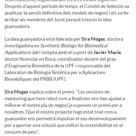
Després d'aquest període de temps, el Comitè de Selecció va
analitzar la versió definitiva dels models de negoci i els va fer
arribar als membres del Jurat perquè triessin la idea
guanyadora.
La idea guanyadora està liderada per
Sira Mogas
, doctora
investigadora en
Synthetic Biology for Biomedical
Applications lab
i compta amb el suport de
Javier Macía
,
doctor llicenciat en física, coordinador docent del grau
d'Enginyeria Biomèdica de la UPF i responsable del
Laboratori de Biologia Sintètica per a Aplicacions
Biomèdiques del PRBB (UPF).
Sira Mogas
explica sobre el premi: “Les sessions de
mentoring que hem rebut com a finalistes ens han ajudat a
millorar el nostre pla de negoci ja suposen un premi per a
nosaltres. Que el nostre projecte hagi estat triat com a
guanyador ens permetrà impulsar el seu desenvolupament
per a aportar una solució que millori la sostenibilitat en el
consum de peix”.