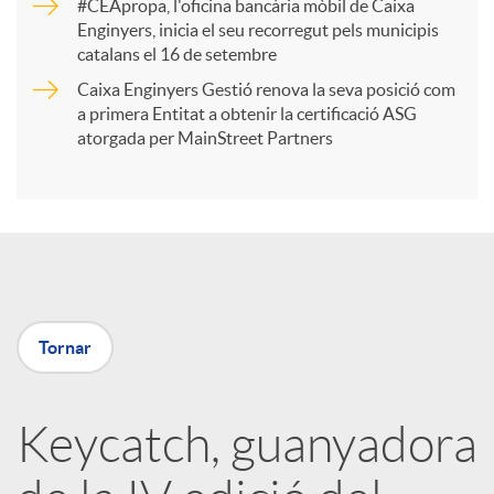
r
#CEApropa, l'oficina bancària mòbil de Caixa
Enginyers, inicia el seu recorregut pels municipis
catalans el 16 de setembre
t
Caixa Enginyers Gestió renova la seva posició com
a primera Entitat a obtenir la certificació ASG
i
atorgada per MainStreet Partners
r
a
Tornar
X
a
Keycatch, guanyadora