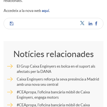
relacionats.
Accedeix a la nova web
aquí
.
C
o
Notícies relacionades
m
El Grup Caixa Enginyers es bolca en el suport als
afectats per la DANA
p
Caixa Enginyers reforça la seva presència a Madrid
amb una nova seu central
a
#CEApropa, l'oficina bancària mòbil de Caixa
Enginyers, engega motors
r
#CEApropa, l'oficina bancària mòbil de Caixa