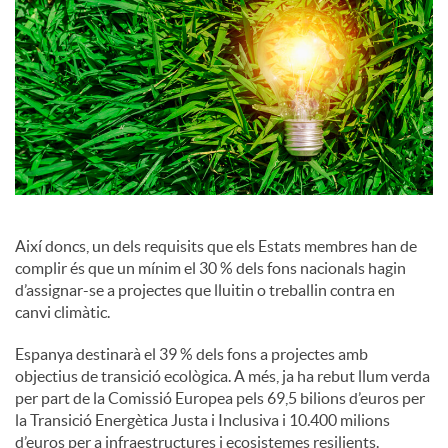
a
l
s
Així doncs, un dels requisits que els Estats membres han de
complir és que un mínim el 30 % dels fons nacionals hagin
d’assignar-se a projectes que lluitin o treballin contra en
canvi climàtic.
Espanya destinarà el 39 % dels fons a projectes amb
objectius de transició ecològica. A més, ja ha rebut llum verda
per part de la Comissió Europea pels 69,5 bilions d’euros per
la Transició Energètica Justa i Inclusiva i 10.400 milions
d’euros per a infraestructures i ecosistemes resilients.