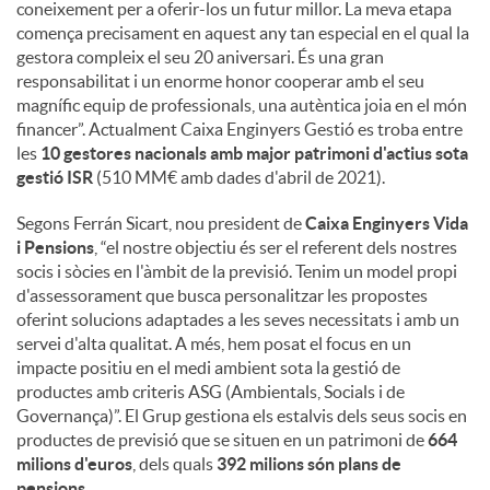
coneixement per a oferir-los un futur millor. La meva etapa
comença precisament en aquest any tan especial en el qual la
gestora compleix el seu 20 aniversari. És una gran
responsabilitat i un enorme honor cooperar amb el seu
magnífic equip de professionals, una autèntica joia en el món
financer”. Actualment Caixa Enginyers Gestió es troba entre
les
10 gestores nacionals amb major patrimoni d'actius sota
gestió ISR
(510 MM€ amb dades d'abril de 2021).
Segons Ferrán Sicart, nou president de
Caixa Enginyers Vida
i Pensions
, “el nostre objectiu és ser el referent dels nostres
socis i sòcies en l'àmbit de la previsió. Tenim un model propi
d'assessorament que busca personalitzar les propostes
oferint solucions adaptades a les seves necessitats i amb un
servei d'alta qualitat. A més, hem posat el focus en un
impacte positiu en el medi ambient sota la gestió de
productes amb criteris ASG (Ambientals, Socials i de
Governança)”. El Grup gestiona els estalvis dels seus socis en
productes de previsió que se situen en un patrimoni de
664
milions d'euros
, dels quals
392 milions són plans de
pensions
.