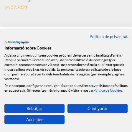
x
14.07.2021
e
s
Política de privacitat
Informació sobre Cookies
S
A Caixa Enginyers utilitzem cookies pròpies i de tercers amb finalitats d'anàlisi
(fet que permet millorar el lloc web), de personalització de contingut (per
exemple, recomanacions de vídeos) i de personalització de la publicitat que se't
mostra a llocs web i xarxes socials. La personalització es realitza sobre la base
o
d'un perfil elaborat a partir dels teus hàbits de navegació (per exemple, pàgines
visitades).
Pots acceptar, configurar o rebutjar l'ús de cookies fent servir els botons facilitats
en aquest avís. Si necessites més informació visita la nostra
Política de Cookies
.
c
Rebutjar
Configurar
i
Acceptar
Félix Masjuan, President de Caixa d’Enginyers.