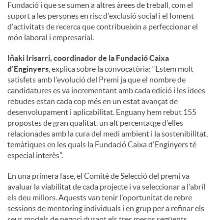
Fundació i que se sumen a altres àrees de treball, com el
suport a les persones en risc d'exclusió social i el foment
d'activitats de recerca que contribueixin a perfeccionar el
món laboral i empresarial.
Iñaki Irisarri, coordinador de la Fundació Caixa
d'Enginyers
, explica sobre la convocatòria: “Estem molt
satisfets amb l'evolució del Premi ja que el nombre de
candidatures es va incrementant amb cada edició i les idees
rebudes estan cada cop més en un estat avançat de
desenvolupament i aplicabilitat. Enguany hem rebut 155
propostes de gran qualitat, un alt percentatge d'elles
relacionades amb la cura del medi ambient i la sostenibilitat,
temàtiques en les quals la Fundació Caixa d'Enginyers té
especial interès”.
En una primera fase, el Comitè de Selecció del premi va
avaluar la viabilitat de cada projecte i va seleccionar a l'abril
els deu millors. Aquests van tenir l'oportunitat de rebre
sessions de mentoring individuals i en grup per a refinar els
seus models de negoci durant els tres mesos següents.