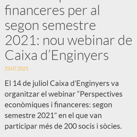
x
financeres per al
e
segon semestre
2021: nou webinar de
s
Caixa d’Enginyers
S
23.07.2021
o
El 14 de juliol Caixa d’Enginyers va
organitzar el webinar “Perspectives
c
econòmiques i financeres: segon
semestre 2021” en el que van
i
participar més de 200 socis i sòcies.