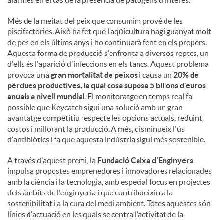
alarmes en el cas de la presència de patògens d'interès.
Més de la meitat del peix que consumim prové de les
piscifactories. Això ha fet que l'aqüicultura hagi guanyat molt
de pes en els últims anys i ho continuarà fent en els propers.
Aquesta forma de producció s'enfronta a diversos reptes, un
d'ells és l'aparició d'infeccions en els tancs. Aquest problema
provoca una
gran mortalitat de peixos
i causa un
20% de
pèrdues productives, la qual cosa suposa 5 bilions d'euros
anuals a nivell mundial
. El monitoratge en temps real fa
possible que Keycatch sigui una solució amb un gran
avantatge competitiu respecte les opcions actuals, reduint
costos i millorant la producció. A més, disminueix l'ús
d'antibiòtics i fa que aquesta indústria sigui més sostenible.
A través d'aquest premi, la
Fundació Caixa d'Enginyers
impulsa propostes emprenedores i innovadores relacionades
amb la ciència i la tecnologia, amb especial focus en projectes
dels àmbits de l'enginyeria i que contribueixin a la
sostenibilitat i a la cura del medi ambient. Totes aquestes són
línies d'actuació en les quals se centra l'activitat de la