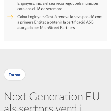
Enginyers, inicia el seu recorregut pels municipis
catalans el 16 de setembre
t
Caixa Enginyers Gestió renova la seva posició com
a primera Entitat a obtenir la certificació ASG
i
atorgada per MainStreet Partners
r
a
Tornar
X
a
Next Generation EU
als sectors verd i
r