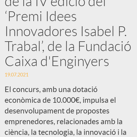
de la IV edició del
r
‘Premi Idees
x
Innovadores Isabel P.
e
Trabal’, de la Fundació
Caixa d'Enginyers
s
19.07.2021
S
El concurs, amb una dotació
o
econòmica de 10.000€, impulsa el
desenvolupament de propostes
c
emprenedores, relacionades amb la
ciència, la tecnologia, la innovació i la