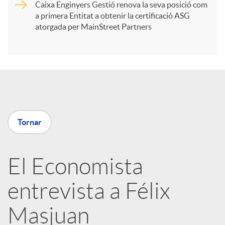
t
Caixa Enginyers Gestió renova la seva posició com
a primera Entitat a obtenir la certificació ASG
i
atorgada per MainStreet Partners
r
a
Tornar
X
a
El Economista
entrevista a Félix
r
Masjuan