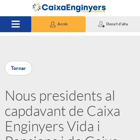
Salta al contingut principal
Accés
Dona't d'alta
P
Tornar
u
Nous presidents al
b
capdavant de Caixa
l
Enginyers Vida i
i