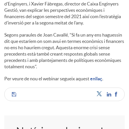
d’Enginyers, i Xavier Fàbregas, director de Caixa Enginyers
Gestió, van explicar les perspectives econòmiques i
financeres del segon semestre del 2021 així com l’estratègia
d’inversió per a la segona meitat de l’any.
Segons paraules de Joan Cavallé, “Si fa un any ens haguessin
dit que estaríem on som avui en termes econòmics i financers
no ens ho hauríem cregut. Aquesta enorme crisi sense
precedents està també creant respostes globals sense
precedents i amb plantejaments de polítiques econòmiques
totalment nous”.
Per veure de nou el webinar segueix aquest
enllaç
.
C
o