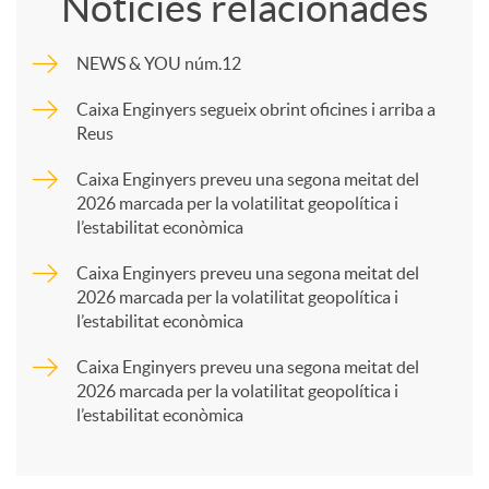
Notícies relacionades
m
NEWS & YOU núm.12
p
Caixa Enginyers segueix obrint oficines i arriba a
Reus
a
Caixa Enginyers preveu una segona meitat del
2026 marcada per la volatilitat geopolítica i
l’estabilitat econòmica
r
Caixa Enginyers preveu una segona meitat del
2026 marcada per la volatilitat geopolítica i
t
l’estabilitat econòmica
Caixa Enginyers preveu una segona meitat del
i
2026 marcada per la volatilitat geopolítica i
l’estabilitat econòmica
r