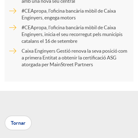
amb una nova seu central
a
#CEApropa, l'oficina bancària mòbil de Caixa
Enginyers, engega motors
r
#CEApropa, l'oficina bancària mòbil de Caixa
Enginyers, inicia el seu recorregut pels municipis
catalans el 16 de setembre
t
Caixa Enginyers Gestió renova la seva posició com
a primera Entitat a obtenir la certificació ASG
i
atorgada per MainStreet Partners
r
a
Tornar
X