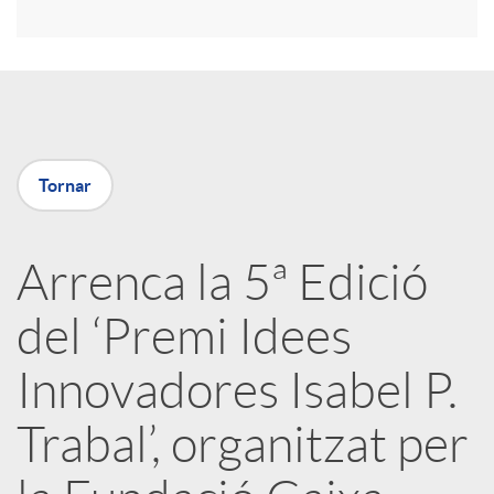
i
r
a
Tornar
X
Arrenca la 5ª Edició
a
del ‘Premi Idees
r
Innovadores Isabel P.
Trabal’, organitzat per
x