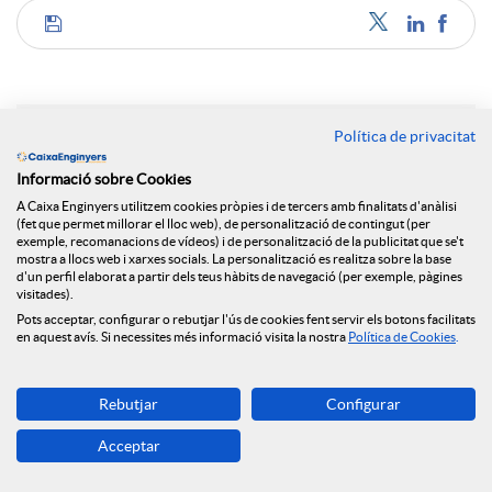
C
o
Política de privacitat
Notícies relacionades
m
Informació sobre Cookies
A Caixa Enginyers utilitzem cookies pròpies i de tercers amb finalitats d'anàlisi
NEWS & YOU núm.12
(fet que permet millorar el lloc web), de personalització de contingut (per
exemple, recomanacions de vídeos) i de personalització de la publicitat que se't
p
mostra a llocs web i xarxes socials. La personalització es realitza sobre la base
Caixa Enginyers segueix obrint oficines i arriba a
d'un perfil elaborat a partir dels teus hàbits de navegació (per exemple, pàgines
Reus
visitades).
a
Pots acceptar, configurar o rebutjar l'ús de cookies fent servir els botons facilitats
Caixa Enginyers preveu una segona meitat del
en aquest avís. Si necessites més informació visita la nostra
Política de Cookies
.
2026 marcada per la volatilitat geopolítica i
l’estabilitat econòmica
r
Rebutjar
Configurar
Caixa Enginyers preveu una segona meitat del
Acceptar
2026 marcada per la volatilitat geopolítica i
t
l’estabilitat econòmica