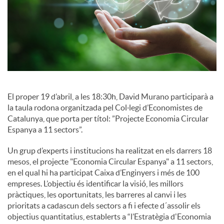
c
i
a
El proper 19 d’abril, a les 18:30h, David Murano participarà a
l
la taula rodona organitzada pel Col·legi d’Economistes de
Catalunya, que porta per títol: ”Projecte Economia Circular
Espanya a 11 sectors”.
s
Un grup d’experts i institucions ha realitzat en els darrers 18
mesos, el projecte "Economia Circular Espanya" a 11 sectors,
en el qual hi ha participat Caixa d’Enginyers i més de 100
empreses. L’objectiu és identificar la visió, les millors
pràctiques, les oportunitats, les barreres al canvi i les
prioritats a cadascun dels sectors a fi i efecte d´assolir els
objectius quantitatius, establerts a “l’Estratègia d'Economia