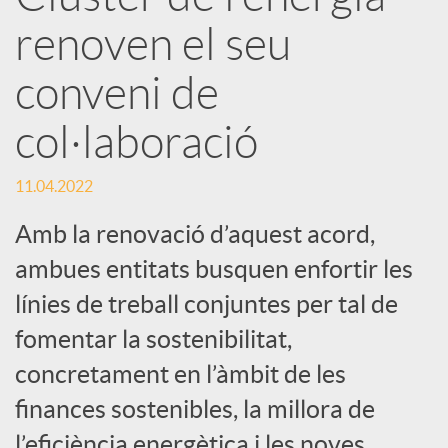
r
renoven el seu
x
conveni de
e
col·laboració
s
11.04.2022
Amb la renovació d’aquest acord,
S
ambues entitats busquen enfortir les
línies de treball conjuntes per tal de
o
fomentar la sostenibilitat,
concretament en l’àmbit de les
c
finances sostenibles, la millora de
l’eficiència energètica i les noves