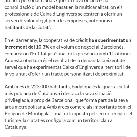
atenció personalitzada. Aquesta nova oficina és la
consolidació d’un model basat en la multicanalitat, on els
professionals de Caixa d’Enginyers se centren a oferir un
servei de valor afegit per a les empreses, autònoms i
habitants de la ciutat”.
En el darrer any, la cooperativa de crèdit
ha experimentat un
increment del 10,3%
en el volum de negoci al Barcelonès,
comarca on l'Entitat ja té una forta presència amb 10 oficines.
Aquesta obertura és el resultat de la demanda creixent de
servei que ha experimentat Caixa d'Enginyers al territori i de
la voluntat d'oferir un tracte personalitzat i de proximitat.
Amb més de 223.000 habitants, Badalona és la quarta ciutat
més poblada de Catalunya i destaca la seva situació
privilegiada, a prop de Barcelona i que forma part de la seva
àrea metropolitana. Amb àrees comercials importants com el
Polígon de Montigalà, i una forta aposta pel sector terciari i el
turisme, la ciutat es configura com un territori clau a
Catalunya.