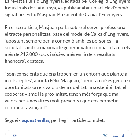
La revista Fulls d’Enginyeria, editada pel Col·legi d'Enginyers
Industrials de Catalunya, va publicar ahir un article d’opinió
c
signat per Félix Masjuan, President de Caixa d’Enginyers.
En el seu article, Masjuan parla sobre el servei professional i
o
el tracte personalitzat, base del model de Caixa d'Enginyers,
“apostant sempre per la connexió amb les persones i la
societat, i amb la màxima de generar valor compartit amb els
n
més de 212.000 socis i sòcies, més enllà dels resultats
financers”, destaca.
t
“Som conscients que ens trobem en un entorn que planteja
molts reptes”, apunta Félix Masjuan, “però també es generen
oportunitats on els valors de la qualitat, la sostenibilitat, el
i
cooperativisme i la proximitat, tenen més força que mai,
valors per a nosaltres molt presents i que ens permetin
continuar avançant”.
n
Segueix
aquest enllaç
per llegir l'article complet.
g