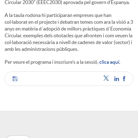
Circular 2030" (EEEC2030) aprovada pel govern d’Espanya.
A la taula rodona hi participaran empreses que han
col·laborat en el projecte i debatran temes com ara la visió a 3
anys en matèria d´adopció de millors pràctiques d´Economia
Circular, exemples dels obstacles que afronten i com veuen la
col·laboració necessària a nivell de cadenes de valor (sector) i
amb les administracions públiques.
Per veure el programa i inscriure’s a la sessió,
clica aquí
.
C
o
m