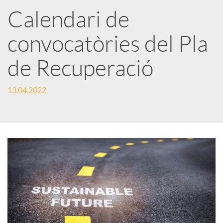
a
Calendari de
convocatòries del Pla
r
de Recuperació
x
13.04.2022
e
s
S
o