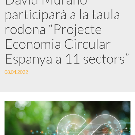
a
participarà a la taula
r
rodona “Projecte
Economia Circular
x
Espanya a 11 sectors”
e
08.04.2022
s
S
o