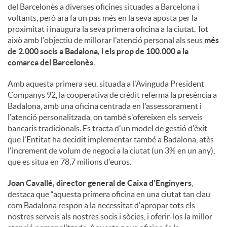
o
del Barcelonès a diverses oficines situades a Barcelona i
voltants, però ara fa un pas més en la seva aposta per la
proximitat i inaugura la seva primera oficina a la ciutat. Tot
c
això amb l'objectiu de millorar l'atenció personal als seus
més
de 2.000 socis a Badalona, i els prop de 100.000 a la
comarca del Barcelonès
.
i
Amb aquesta primera seu, situada a l'Avinguda President
Companys 92, la cooperativa de crèdit referma la presència a
a
Badalona, amb una oficina centrada en l'assessorament i
l'atenció personalitzada, on també s'ofereixen els serveis
bancaris tradicionals. Es tracta d'un model de gestió d'èxit
l
que l'Entitat ha decidit implementar també a Badalona, atès
l'increment de volum de negoci a la ciutat (un 3% en un any),
que es situa en 78,7 milions d'euros.
s
Joan Cavallé, director general de Caixa d'Enginyers
,
destaca que “aquesta primera oficina en una ciutat tan clau
com Badalona respon a la necessitat d'apropar tots els
nostres serveis als nostres socis i sòcies, i oferir-los la millor