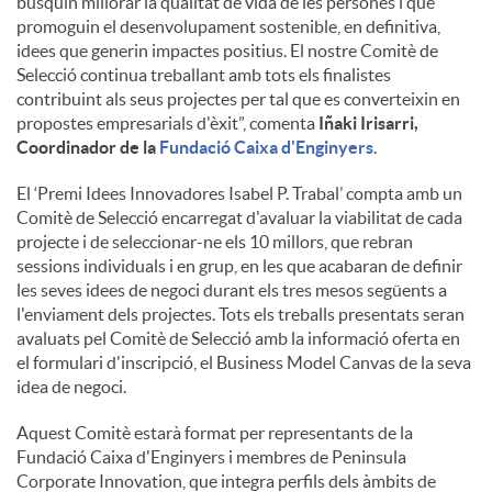
busquin millorar la qualitat de vida de les persones i que
promoguin el desenvolupament sostenible, en definitiva,
idees que generin impactes positius. El nostre Comitè de
Selecció continua treballant amb tots els finalistes
contribuint als seus projectes per tal que es converteixin en
propostes empresarials d'èxit”, comenta
Iñaki Irisarri,
Coordinador de la
Fundació Caixa d'Enginyers
.
El ‘Premi Idees Innovadores Isabel P. Trabal’ compta amb un
Comitè de Selecció encarregat d'avaluar la viabilitat de cada
projecte i de seleccionar-ne els 10 millors, que rebran
sessions individuals i en grup, en les que acabaran de definir
les seves idees de negoci durant els tres mesos següents a
l'enviament dels projectes. Tots els treballs presentats seran
avaluats pel Comitè de Selecció amb la informació oferta en
el formulari d'inscripció, el Business Model Canvas de la seva
idea de negoci.
Aquest Comitè estarà format per representants de la
Fundació Caixa d'Enginyers i membres de Peninsula
Corporate Innovation, que integra perfils dels àmbits de