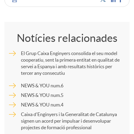
C
u
o
t
Notícies relacionades
m
s
El Grup Caixa Enginyers consolida el seu model
cooperatiu, sent la primera entitat en qualitat de
p
servei a Espanya i amb resultats històrics per
tercer any consecutiu
a
NEWS & YOU num.6
NEWS & YOU num.5
r
NEWS & YOU num.4
Caixa d'Enginyers i la Generalitat de Catalunya
t
signen un acord per impulsar i desenvolupar
projectes de formació professional