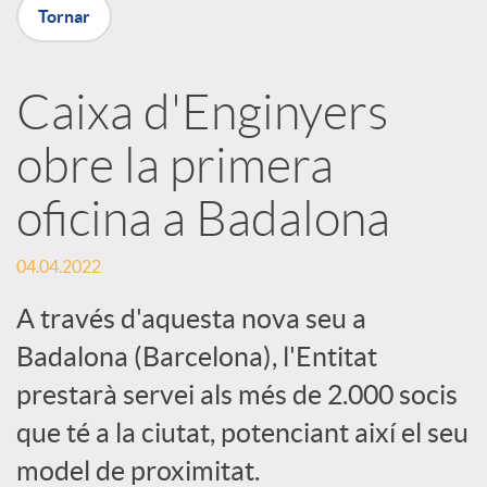
p
Tornar
a
Caixa d'Enginyers
obre la primera
r
oficina a Badalona
t
04.04.2022
i
A través d'aquesta nova seu a
Badalona (Barcelona), l'Entitat
r
prestarà servei als més de 2.000 socis
que té a la ciutat, potenciant així el seu
a
model de proximitat.