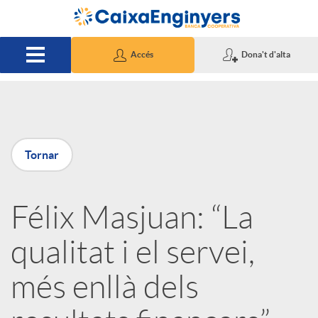
Salta al contingut principal
Accés
Dona't d'alta
P
Tornar
u
Félix Masjuan: “La
b
qualitat i el servei,
l
més enllà dels
i