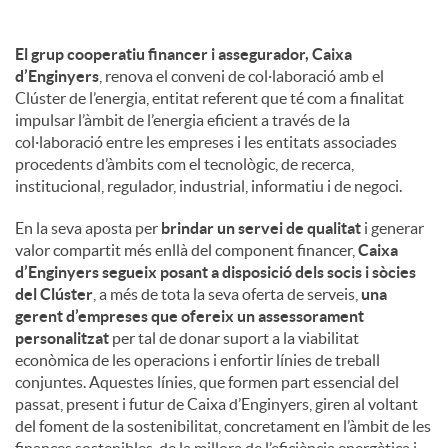
El grup cooperatiu financer i assegurador, Caixa
d’Enginyers
, renova el conveni de col·laboració amb el
Clúster de l’energia, entitat referent que té com a finalitat
impulsar l’àmbit de l’energia eficient a través de la
col·laboració entre les empreses i les entitats associades
procedents d’àmbits com el tecnològic, de recerca,
institucional, regulador, industrial, informatiu i de negoci.
En la seva aposta per
brindar un servei de qualitat
i generar
valor compartit més enllà del component financer,
Caixa
d’Enginyers segueix posant a disposició dels socis i sòcies
del Clúster
, a més de tota la seva oferta de serveis,
una
gerent d’empreses que ofereix un assessorament
personalitzat
per tal de donar suport a la viabilitat
econòmica de les operacions i enfortir línies de treball
conjuntes. Aquestes línies, que formen part essencial del
passat, present i futur de Caixa d’Enginyers, giren al voltant
del foment de la sostenibilitat, concretament en l’àmbit de les
finances sostenibles, de la millora de l’eficiència energètica i