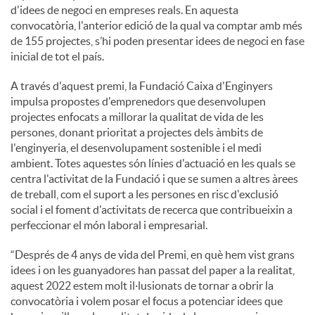
d'idees de negoci en empreses reals. En aquesta
convocatòria, l'anterior edició de la qual va comptar amb més
de 155 projectes, s’hi poden presentar idees de negoci en fase
inicial de tot el país.
A través d'aquest premi, la Fundació Caixa d'Enginyers
impulsa propostes d'emprenedors que desenvolupen
projectes enfocats a millorar la qualitat de vida de les
persones, donant prioritat a projectes dels àmbits de
l'enginyeria, el desenvolupament sostenible i el medi
ambient. Totes aquestes són línies d'actuació en les quals se
centra l'activitat de la Fundació i que se sumen a altres àrees
de treball, com el suport a les persones en risc d'exclusió
social i el foment d'activitats de recerca que contribueixin a
perfeccionar el món laboral i empresarial.
“Després de 4 anys de vida del Premi, en què hem vist grans
idees i on les guanyadores han passat del paper a la realitat,
aquest 2022 estem molt il·lusionats de tornar a obrir la
convocatòria i volem posar el focus a potenciar idees que