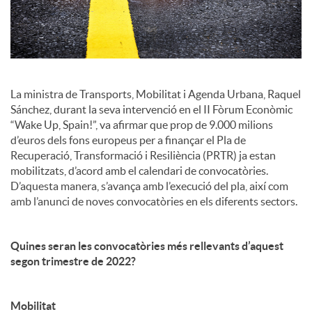
c
i
La ministra de Transports, Mobilitat i Agenda Urbana, Raquel
a
Sánchez, durant la seva intervenció en el II Fòrum Econòmic
“Wake Up, Spain!”, va afirmar que prop de 9.000 milions
d’euros dels fons europeus per a finançar el Pla de
l
Recuperació, Transformació i Resiliència (PRTR) ja estan
mobilitzats, d’acord amb el calendari de convocatòries.
D’aquesta manera, s’avança amb l’execució del pla, així com
s
amb l’anunci de noves convocatòries en els diferents sectors.
Quines seran les convocatòries més rellevants d’aquest
segon trimestre de 2022?
Mobilitat