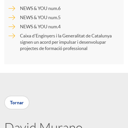
a
NEWS & YOU num.6
NEWS & YOU num.5
r
NEWS & YOU num.4
Caixa d'Enginyers i la Generalitat de Catalunya
t
signen un acord per impulsar i desenvolupar
projectes de formació professional
i
r
a
Tornar
X
David Murano