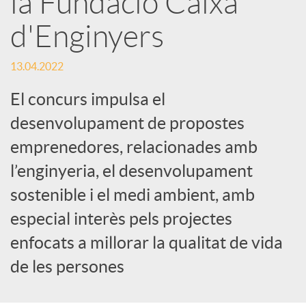
la Fundació Caixa
e
d'Enginyers
s
13.04.2022
S
El concurs impulsa el
desenvolupament de propostes
o
emprenedores, relacionades amb
l’enginyeria, el desenvolupament
c
sostenible i el medi ambient, amb
especial interès pels projectes
i
enfocats a millorar la qualitat de vida
de les persones
a