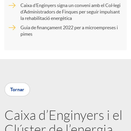
r
Caixa d’Enginyers signa un conveni amb el Col·legi
d’Administradors de Finques per seguir impulsant
t
la rehabilitació energètica
Guia de finançament 2022 per a microempreses i
i
pimes
r
a
Tornar
X
a
Caixa d’Enginyers i el
Clúster de l’energia