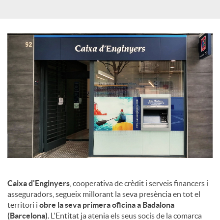
X
a
r
x
e
s
Caixa d'Enginyers
, cooperativa de crèdit i serveis financers i
asseguradors, segueix millorant la seva presència en tot el
S
territori i
obre la seva primera oficina a Badalona
(Barcelona)
. L'Entitat ja atenia els seus socis de la comarca