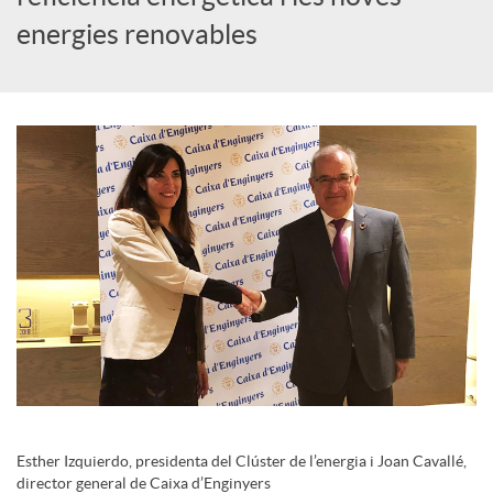
i
energies renovables
a
l
s
Esther Izquierdo, presidenta del Clúster de l’energia i Joan Cavallé,
director general de Caixa d’Enginyers