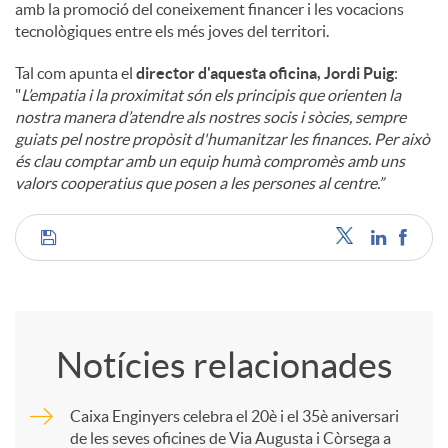
amb la promoció del coneixement financer i les vocacions
tecnològiques entre els més joves del territori.
Tal com apunta el
director d'aquesta oficina, Jordi Puig
:
"
L’empatia i la proximitat són els principis que orienten la
nostra manera d’atendre als nostres socis i sòcies, sempre
guiats pel nostre propòsit d'humanitzar les finances. Per això
és clau comptar amb un equip humà compromès amb uns
valors cooperatius que posen a les persones al centre.”
C
o
Notícies relacionades
m
Caixa Enginyers celebra el 20è i el 35è aniversari
de les seves oficines de Via Augusta i Còrsega a