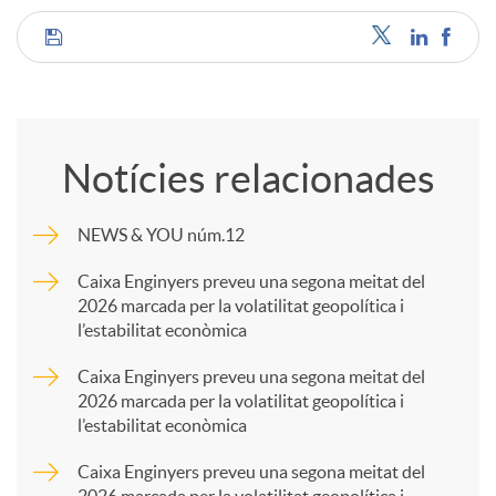
C
o
Notícies relacionades
m
NEWS & YOU núm.12
p
Caixa Enginyers preveu una segona meitat del
2026 marcada per la volatilitat geopolítica i
l’estabilitat econòmica
a
Caixa Enginyers preveu una segona meitat del
2026 marcada per la volatilitat geopolítica i
r
l’estabilitat econòmica
Caixa Enginyers preveu una segona meitat del
t