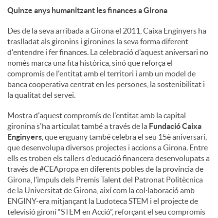
Quinze anys humanitzant les finances a Girona
Des de la seva arribada a Girona el 2011, Caixa Enginyers ha
traslladat als gironins i gironines la seva forma diferent
d'entendre i fer finances. La celebració d'aquest aniversari no
només marca una fita històrica, sinó que reforça el
compromís de l'entitat amb el territori i amb un model de
banca cooperativa centrat en les persones, la sostenibilitat i
la qualitat del servei.
Mostra d'aquest compromís de l'entitat amb la capital
gironina s'ha articulat també a través de la
Fundació Caixa
Enginyers
, que enguany també celebra el seu 15è aniversari,
que desenvolupa diversos projectes i accions a Girona. Entre
ells es troben els tallers d’educació financera desenvolupats a
través de #CEApropa en diferents pobles de la província de
Girona, l’impuls dels Premis Talent del Patronat Politècnica
de la Universitat de Girona, així com la col·laboració amb
ENGINY-era mitjançant la Ludoteca STEM i el projecte de
televisió gironí “STEM en Acció”, reforçant el seu compromís