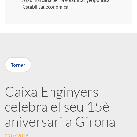
2026 marcada per la volatilitat geopolítica i
l’estabilitat econòmica
i
r
a
Tornar
X
Caixa Enginyers
a
celebra el seu 15è
r
aniversari a Girona
x
03.07.2026