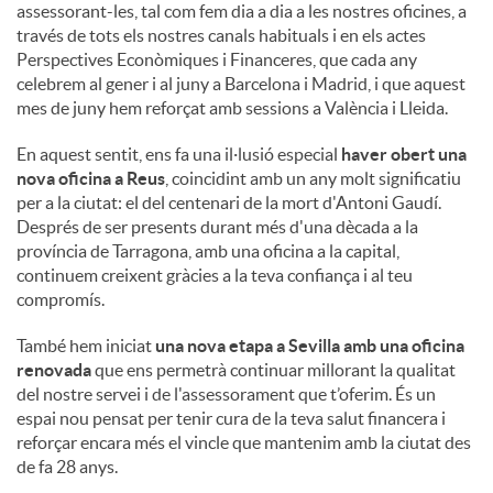
assessorant-les, tal com fem dia a dia a les nostres oficines, a
través de tots els nostres canals habituals i en els actes
Perspectives Econòmiques i Financeres, que cada any
celebrem al gener i al juny a Barcelona i Madrid, i que aquest
mes de juny hem reforçat amb sessions a València i Lleida.
En aquest sentit, ens fa una il·lusió especial
haver obert una
nova oficina a Reus
, coincidint amb un any molt significatiu
per a la ciutat: el del centenari de la mort d'Antoni Gaudí.
Després de ser presents durant més d'una dècada a la
província de Tarragona, amb una oficina a la capital,
continuem creixent gràcies a la teva confiança i al teu
compromís.
També hem iniciat
una nova etapa a Sevilla amb una oficina
renovada
que ens permetrà continuar millorant la qualitat
del nostre servei i de l'assessorament que t’oferim. És un
espai nou pensat per tenir cura de la teva salut financera i
reforçar encara més el vincle que mantenim amb la ciutat des
de fa 28 anys.