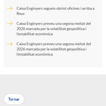
Caixa Enginyers segueix obrint oficines i arriba a
a
Reus
Caixa Enginyers preveu una segona meitat del
r
2026 marcada per la volatilitat geopolítica i
l’estabilitat econòmica
t
Caixa Enginyers preveu una segona meitat del
2026 marcada per la volatilitat geopolítica i
l’estabilitat econòmica
i
r
a
Tornar
X