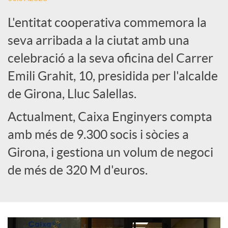
L'entitat cooperativa commemora la
e
seva arribada a la ciutat amb una
celebració a la seva oficina del Carrer
s
Emili Grahit, 10, presidida per l'alcalde
S
de Girona, Lluc Salellas.
Actualment, Caixa Enginyers compta
o
amb més de 9.300 socis i sòcies a
Girona, i gestiona un volum de negoci
c
de més de 320 M d'euros.
i
a