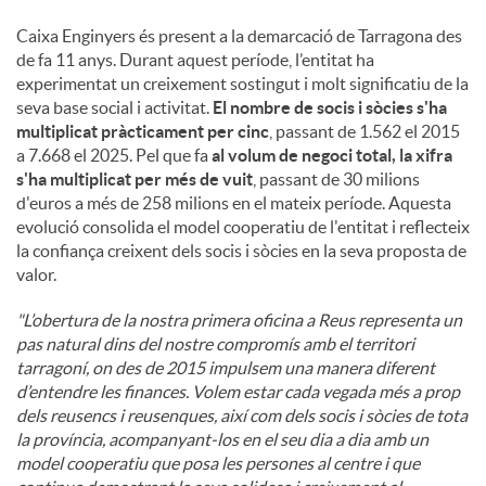
Caixa Enginyers és present a la demarcació de Tarragona des
de fa 11 anys. Durant aquest període, l’entitat ha
experimentat un creixement sostingut i molt significatiu de la
seva base social i activitat.
El nombre de socis i sòcies s'ha
multiplicat pràcticament per cinc
, passant de 1.562 el 2015
a 7.668 el 2025. Pel que fa
al volum de negoci total, la xifra
s'ha multiplicat per més de vuit
, passant de 30 milions
d'euros a més de 258 milions en el mateix període. Aquesta
evolució consolida el model cooperatiu de l'entitat i reflecteix
la confiança creixent dels socis i sòcies en la seva proposta de
valor.
"L’obertura de la nostra primera oficina a Reus representa un
pas natural dins del nostre compromís amb el territori
tarragoní, on des de 2015 impulsem una manera diferent
d’entendre les finances. Volem estar cada vegada més a prop
dels reusencs i reusenques, així com dels socis i sòcies de tota
la província, acompanyant-los en el seu dia a dia amb un
model cooperatiu que posa les persones al centre i que