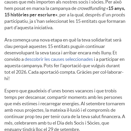
causes que més importen als nostres socis i sòcies. Per això
hem posat en marxa la campanya de
crowdfunding
«
15 anys,
15 històries per escriure»
, per a la qual, després d'un procés
participatiu, ja s'han seleccionat les 15 entitats que formaran
part d'aquesta iniciativa.
Ara comença una nova etapa en què la teva solidaritat serà
clau perquè aquestes 15 entitats puguin continuar
desenvolupant la seva tasca i arribar encara més lluny. Et
convido a
descobrir les causes seleccionades
i a participar en
aquesta campanya. Pots fer l'aportació que vulguis durant
tot el 2026. Cada aportació compta. Gràcies per col·laborar-
hi!
Espero que gaudeixis d'unes bones vacances i que trobis
temps per descansar, compartir moments amb les persones
que més estimes i recarregar energies. Al setembre tornarem
amb nous projectes, la mateixa il·lusió i el compromís de
continuar prop teu per tenir cura de la teva salut financera. A
més, celebrarem amb tu el Dia dels Socis i Sòcies, que
enguany tindrà lloc el 29 de setembre.