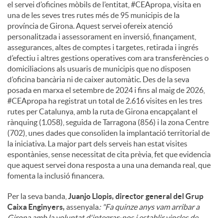
el servei d’oficines mòbils de l’entitat, #CEApropa, visita en
una de les seves tres rutes més de 95 municipis de la
província de Girona. Aquest servei ofereix atenció
personalitzada i assessorament en inversió, finançament,
assegurances, altes de comptes i targetes, retirada i ingrés
d’efectiu i altres gestions operatives com ara transferències o
domiciliacions als usuaris de municipis que no disposen
d’oficina bancària ni de caixer automàtic. Des de la seva
posada en marxa el setembre de 2024 i fins al maig de 2026,
#CEApropa ha registrat un total de 2.616 visites en les tres
rutes per Catalunya, amb la ruta de Girona encapçalant el
rànquing (1.058), seguida de Tarragona (856) i la zona Centre
(702), unes dades que consoliden la implantació territorial de
la iniciativa. La major part dels serveis han estat visites
espontànies, sense necessitat de cita prèvia, fet que evidencia
que aquest servei dona resposta a una una demanda real, que
fomenta la inclusió financera.
Per la seva banda,
Juanjo Llopis, director general del Grup
Caixa Enginyers,
assenyala
: "Fa quinze anys vam arribar a
Girona amb la voluntat d'integrar-nos i establir vincles de