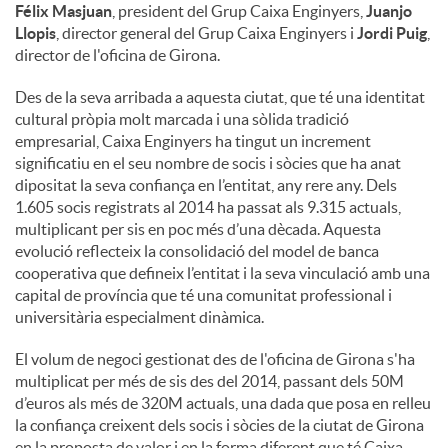
Félix Masjuan
, president del Grup Caixa Enginyers,
Juanjo
Llopis
, director general del Grup Caixa Enginyers i
Jordi Puig
,
director de l'oficina de Girona.
Des de la seva arribada a aquesta ciutat, que té una identitat
cultural pròpia molt marcada i una sòlida tradició
empresarial, Caixa Enginyers ha tingut un increment
significatiu en el seu nombre de socis i sòcies que ha anat
dipositat la seva confiança en l’entitat, any rere any. Dels
1.605 socis registrats al 2014 ha passat als 9.315 actuals,
multiplicant per sis en poc més d’una dècada. Aquesta
evolució reflecteix la consolidació del model de banca
cooperativa que defineix l’entitat i la seva vinculació amb una
capital de província que té una comunitat professional i
universitària especialment dinàmica.
El volum de negoci gestionat des de l'oficina de Girona s'ha
multiplicat per més de sis des del 2014, passant dels 50M
d’euros als més de 320M actuals, una dada que posa en relleu
la confiança creixent dels socis i sòcies de la ciutat de Girona
en la proposta de valor i en la forma diferent que té Caixa