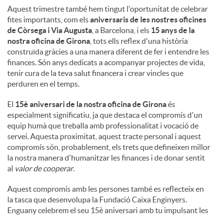
Aquest trimestre també hem tingut l'oportunitat de celebrar
fites importants, com els
aniversaris de les nostres oficines
de Còrsega i Via Augusta
, a Barcelona, ​​i els
15 anys de la
nostra oficina de Girona
, tots ells reflex d'una història
construïda gràcies a una manera diferent de fer i entendre les
finances. Són anys dedicats a acompanyar projectes de vida,
tenir cura de la teva salut financera i crear vincles que
perduren en el temps.
El
15è aniversari de la nostra oficina de Girona
és
especialment significatiu, ja que destaca el compromís d'un
equip humà que treballa amb professionalitat i vocació de
servei. Aquesta proximitat, aquest tracte personal i aquest
compromís són, probablement, els trets que defineixen millor
la nostra manera d'humanitzar les finances i de donar sentit
al
valor de cooperar
.
Aquest compromís amb les persones també es reflecteix en
la tasca que desenvolupa la Fundació Caixa Enginyers.
Enguany celebrem el seu 15è aniversari amb tu impulsant les