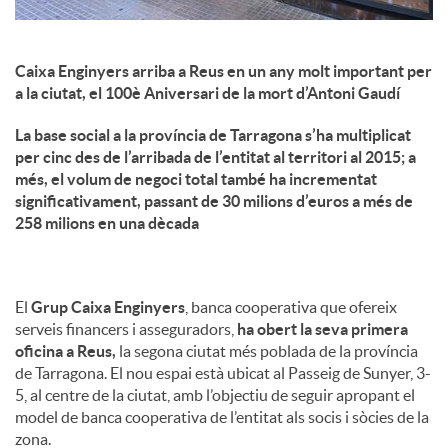
Caixa Enginyers arriba a Reus en un any molt important per
a la ciutat, el 100è Aniversari de la mort d’Antoni Gaudí
La base social a la província de Tarragona s’ha multiplicat
per cinc des de l’arribada de l’entitat al territori al 2015; a
més, el volum de negoci total també ha incrementat
significativament, passant de 30 milions d’euros a més de
258 milions en una dècada
El
Grup Caixa Enginyers
, banca cooperativa que ofereix
serveis financers i asseguradors,
ha obert la seva primera
oficina a Reus,
la segona ciutat més poblada de la província
de Tarragona. El nou espai està ubicat al Passeig de Sunyer, 3-
5, al centre de la ciutat, amb l’objectiu de seguir apropant el
model de banca cooperativa de l’entitat als socis i sòcies de la
zona.