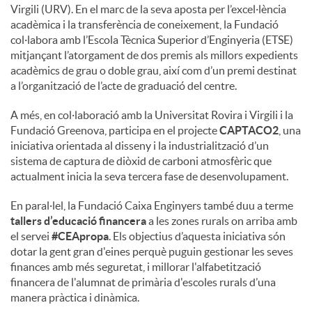
Virgili (URV). En el marc de la seva aposta per l’excel·lència
acadèmica i la transferència de coneixement, la Fundació
col·labora amb l’Escola Tècnica Superior d’Enginyeria (ETSE)
mitjançant l’atorgament de dos premis als millors expedients
acadèmics de grau o doble grau, així com d’un premi destinat
a l’organització de l’acte de graduació del centre.
A més, en col·laboració amb la Universitat Rovira i Virgili i la
Fundació Greenova, participa en el projecte
CAPTACO2
, una
iniciativa orientada al disseny i la industrialització d’un
sistema de captura de diòxid de carboni atmosfèric que
actualment inicia la seva tercera fase de desenvolupament.
En paral·lel, la Fundació Caixa Enginyers també duu a terme
tallers d’educació financera
a les zones rurals on arriba amb
el servei
#CEApropa
. Els objectius d’aquesta iniciativa són
dotar la gent gran d'eines perquè puguin gestionar les seves
finances amb més seguretat, i millorar l'alfabetització
financera de l'alumnat de primària d'escoles rurals d’una
manera pràctica i dinàmica.