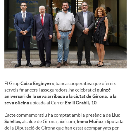
l
s
El Grup
Caixa Enginyers
, banca cooperativa que ofereix
serveis financers i asseguradors, ha celebrat el
quinzè
aniversari de la seva arribada a la ciutat de Girona, a la
seva oficina
ubicada al Carrer
Emili Grahit, 10.
L'acte commemoratiu ha comptat amb la presència de
Lluc
Salellas,
alcalde de Girona, així com,
Imma Muñoz
, diputada
de la Diputació de Girona que han estat acompanyats per