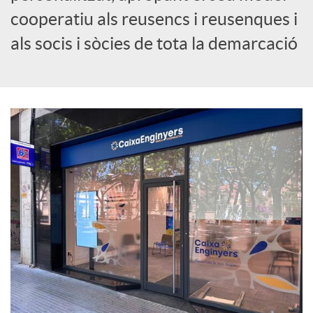
cooperatiu als reusencs i reusenques i
c
als socis i sòcies de tota la demarcació
i
a
l
s