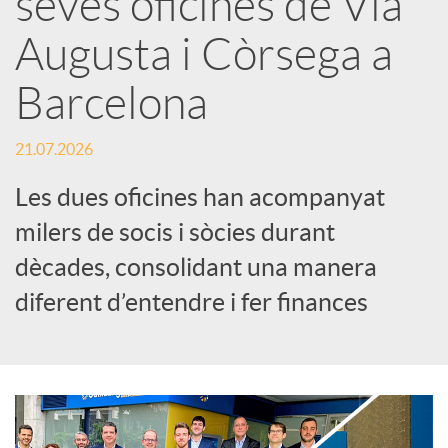
seves oficines de Via
Augusta i Còrsega a
c
Barcelona
a
21.07.2026
d
Les dues oficines han acompanyat
milers de socis i sòcies durant
o
dècades, consolidant una manera
diferent d’entendre i fer finances
r
d
e