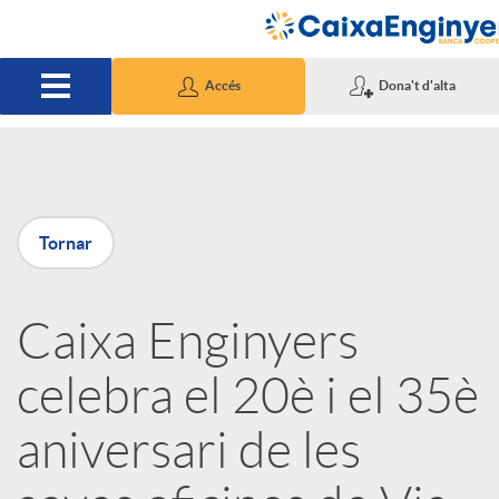
Salta al contingut principal
Accés
Dona't d'alta
P
Tornar
u
Caixa Enginyers
b
celebra el 20è i el 35è
l
aniversari de les
i