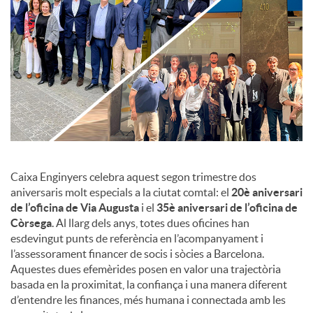
c
o
n
t
Caixa Enginyers celebra aquest segon trimestre dos
aniversaris molt especials a la ciutat comtal: el
20è aniversari
de l’oficina de Via Augusta
i el
35è aniversari de l’oficina de
i
Còrsega
. Al llarg dels anys, totes dues oficines han
esdevingut punts de referència en l’acompanyament i
n
l’assessorament financer de socis i sòcies a Barcelona.
Aquestes dues efemèrides posen en valor una trajectòria
basada en la proximitat, la confiança i una manera diferent
g
d’entendre les finances, més humana i connectada amb les