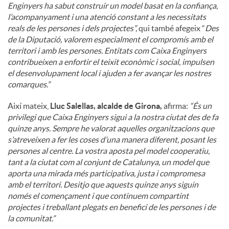
Enginyers ha sabut construir un model basat en la confiança,
l’acompanyament i una atenció constant a les necessitats
reals de les persones i dels projectes”,
qui també afegeix “
Des
de la Diputació, valorem especialment el compromís amb el
territori i amb les persones. Entitats com Caixa Enginyers
contribueixen a enfortir el teixit econòmic i social, impulsen
el desenvolupament local i ajuden a fer avançar les nostres
comarques.”
Així mateix,
Lluc Salellas, alcalde de Girona,
afirma:
“És un
privilegi que Caixa Enginyers sigui a la nostra ciutat des de fa
quinze anys. Sempre he valorat aquelles organitzacions que
s’atreveixen a fer les coses d’una manera diferent, posant les
persones al centre. La vostra aposta pel model cooperatiu,
tant a la ciutat com al conjunt de Catalunya, un model que
aporta una mirada més participativa, justa i compromesa
amb el territori. Desitjo que aquests quinze anys siguin
només el començament i que continuem compartint
projectes i treballant plegats en benefici de les persones i de
la comunitat.”