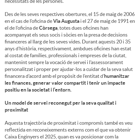
necessitats de les persones.
u
Des de les seves respectives obertures, el 15 de maig de 2006
en el cas de l’oficina de
Via Augusta
i el 27 de maig de 1991 en
el de l’oficina de
Còrsega
, totes dues oficines han
t
acompanyat els seus socis i sòcies en la presa de decisions
financeres al llarg de les seves vides. Durant aquests 20 i 35
anys d’història, respectivament, ambdues oficines han estat
s
al costat de famílies, professionals i empreses de la ciutat,
mantenint sempre la vocació de servei i l’assessorament
personalitzat i proper per ajudar-los a cuidar de la seva salut
financera d’acord amb el propòsit de l’entitat d’
humanitzar
les finances, generar valor compartit i tenir un impacte
positiu en la societat i l’entorn
.
Un model de servei reconegut per la seva qualitat i
proximitat
Aquesta trajectòria de proximitat i compromís també es veu
reflectida en reconeixements externs com el que va obtenir
Caixa Enginyers el 2025, quan es va posicionar com la