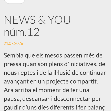
X
NEWS & YOU
a
núm.12
r
21.07.2026
x
Sembla que els mesos passen més de
pressa quan són plens d'iniciatives, de
e
nous reptes i de la il·lusió de continuar
avançant en un projecte compartit.
s
Ara arriba el moment de fer una
pausa, descansar i desconnectar per
S
gaudir d’uns dies diferents i fer balanç