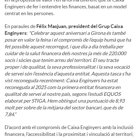
Enginyers de fer i entendre les finances, basat en un model
centrat en les persones.
En paraules de
Félix Masjuan, president del Grup Caixa
Enginyers
:
"
Celebrar aquest aniversari a Girona és també
posar en valor la feina i el compromís de l’equip humà que ha
fet possible aquest recorregut, i que dia a dia treballa per
cuidar de la salut financera dels nostres ja més de 220.000
socis i sòcies que tenim arreu del territori. El seu tracte
proper i de qualitat, la seva professionalitat i la seva vocació
de servei són l’essència d’aquesta entitat. Aquesta tasca s’ha
vist reconeguda recentment: Caixa Enginyers ha estat
reconeguda al 2025 com la primera entitat financera en
qualitat de servei al nostre país, segons l’estudi EQUOS
elaborat per STIGA. Hem obtingut una puntuació de 8,93
molt per sobre de la mitjana del sector bancari, que és de
7,84.”
D’acord amb el compromís de Caixa Enginyers amb la inclusió
financera, l’accessibilitat i la proximitat i vinculació al territori,