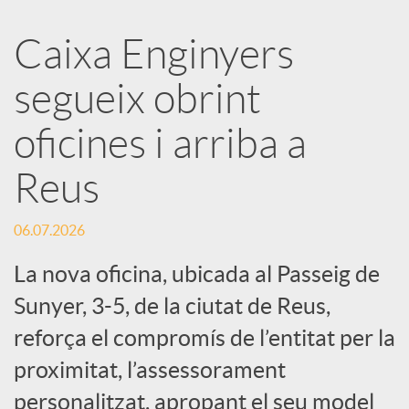
a
Caixa Enginyers
segueix obrint
r
oficines i arriba a
x
Reus
e
06.07.2026
s
La nova oficina, ubicada al Passeig de
Sunyer, 3-5, de la ciutat de Reus,
S
reforça el compromís de l’entitat per la
proximitat, l’assessorament
o
personalitzat, apropant el seu model