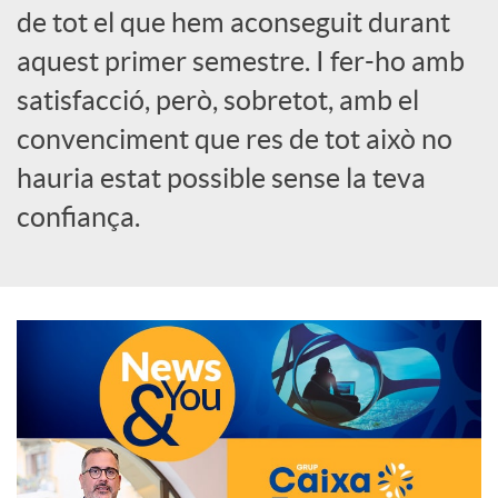
de tot el que hem aconseguit durant
o
aquest primer semestre. I fer-ho amb
c
satisfacció, però, sobretot, amb el
convenciment que res de tot això no
i
hauria estat possible sense la teva
confiança.
a
l
s