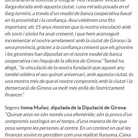
llarga durada amb aquesta ciutat, i una mirada posada en el
llarg termini, a través d’un model de banca cooperativa basat
en la proximitat i la confiança. Avui celebrem una fita
important, els 15 anys mostren que la nostra vinculació amb
els socis i sòcies ha anat creixent, i que hem aconseguit
incrementar el nostre arrelament amb la ciutat de Girona i la
seva província, gràcies a la confiança creixent que els gironins
i les gironines han dipositat en el nostre model de banca
cooperativa i en l’equip de la oficina de Girona.”
També ha
afegit,
“la vinculació de la nostra fundació que aquest any
també celebra el seu quinzè aniversari, amb aquesta ciutat, és
una mostra més de que el nostre compromís amb la ciutat i la
demarcació de Girona va molt més enllà de l’estrictament
financer”.
Segons
Imma Muñoz
,
diputada de la Diputació de Girona
:
“Quinze anys no són només una efemèride; són la prova d’un
compromís sostingut en el temps, d’una manera de fer que
posa sempre les persones al centre. En un context en què les
finances sovint es perceben com una realitat llunyana, Caixa