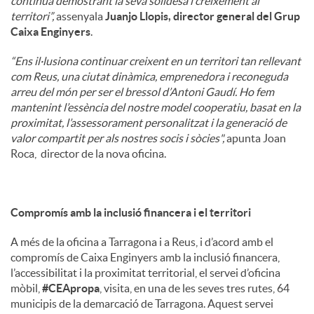
continua demostrant la seva solidesa i creixement al
territori”,
assenyala
Juanjo Llopis, director general del Grup
Caixa Enginyers
.
“Ens il·lusiona continuar creixent en un territori tan rellevant
com Reus, una ciutat dinàmica, emprenedora i reconeguda
arreu del món per ser el bressol d’Antoni Gaudí. Ho fem
mantenint l’essència del nostre model cooperatiu, basat en la
proximitat, l’assessorament personalitzat i la generació de
valor compartit per als nostres socis i sòcies",
apunta Joan
Roca, director de la nova oficina.
Compromís amb la inclusió financera i el territori
A més de la oficina a Tarragona i a Reus, i d’acord amb el
compromís de Caixa Enginyers amb la inclusió financera,
l’accessibilitat i la proximitat territorial, el servei d’oficina
mòbil,
#CEApropa
, visita, en una de les seves tres rutes, 64
municipis de la demarcació de Tarragona. Aquest servei