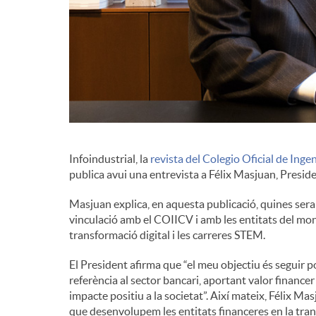
d
e
c
Infoindustrial, la
revista del Colegio Oficial de Ing
o
publica avui una entrevista a Félix Masjuan, Presid
Masjuan explica, en aquesta publicació, quines seran
n
vinculació amb el COIICV i amb les entitats del mon 
transformació digital i les carreres STEM.
t
El President afirma que “el meu objectiu és seguir 
referència al sector bancari, aportant valor financer 
i
impacte positiu a la societat”. Així mateix, Félix Ma
que desenvolupem les entitats financeres en la tra