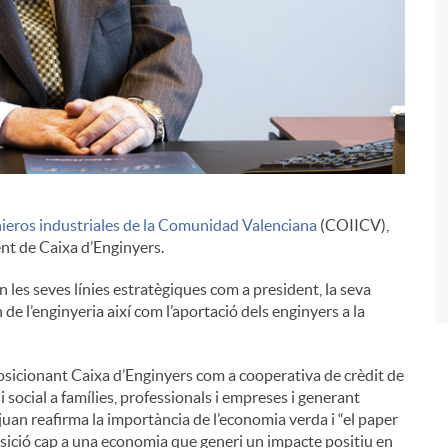
enieros industriales de la Comunidad Valenciana
(COIICV),
i
ent de Caixa d’Enginyers.
 les seves línies estratègiques com a president, la seva
de l’enginyeria així com l’aportació dels enginyers a la
posicionant Caixa d’Enginyers com a cooperativa de crèdit de
i social a famílies, professionals i empreses i generant
sjuan reafirma la importància de l’economia verda i “el paper
nsició cap a una economia que generi un impacte positiu en