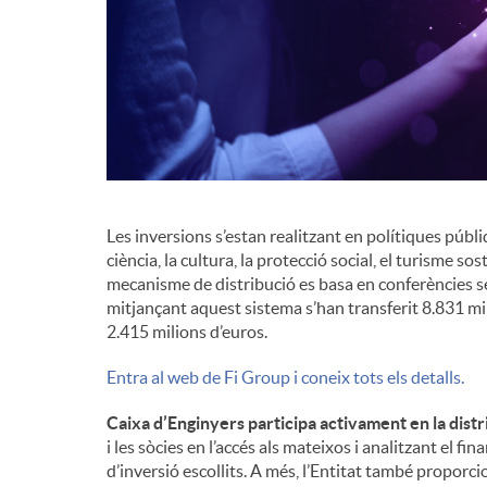
Les inversions s’estan realitzant en polítiques públiq
ciència, la cultura, la protecció social, el turisme sos
mecanisme de distribució es basa en conferències 
mitjançant aquest sistema s’han transferit 8.831 mil
2.415 milions d’euros.
Entra al web de Fi Group i coneix tots els detalls.
Caixa d’Enginyers participa activament en la distr
i les sòcies en l’accés als mateixos i analitzant el 
d’inversió escollits. A més, l’Entitat també proporc