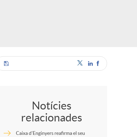
c
a
C
s
o
Notícies
relacionades
m
Caixa d'Enginyers reafirma el seu