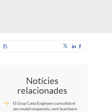
o
r
d
'
C
i
o
d
Notícies
relacionades
m
i
El Grup Caixa Enginyers consolida el
p
seu model cooperatiu, sent la primera