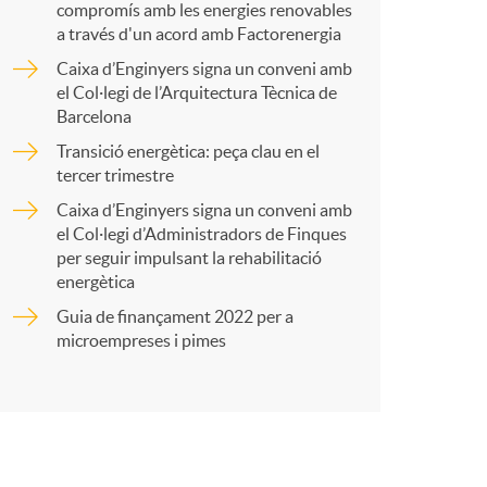
p
compromís amb les energies renovables
a través d'un acord amb Factorenergia
Caixa d’Enginyers signa un conveni amb
a
el Col·legi de l’Arquitectura Tècnica de
Barcelona
r
Transició energètica: peça clau en el
tercer trimestre
Caixa d’Enginyers signa un conveni amb
t
el Col·legi d’Administradors de Finques
per seguir impulsant la rehabilitació
energètica
Guia de finançament 2022 per a
microempreses i pimes
r
a