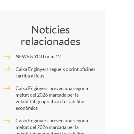
o
C
c
o
Notícies
relacionades
m
NEWS & YOU núm.12
a
p
Caixa Enginyers segueix obrint oficines
i arriba a Reus
a
Caixa Enginyers preveu una segona
meitat del 2026 marcada per la
s
r
volatilitat geopolítica i l’estabilitat
econòmica
t
Caixa Enginyers preveu una segona
meitat del 2026 marcada per la
volatilitat geopolítica i l’estabilitat