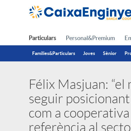
Salta al contingut principal
Particulars
Personal&Premium
Em
Families&Particulars
Joves
Sènior
Pr
Félix Masjuan: “el
P
seguir posicionant
u
com a cooperativa 
b
referència al secto