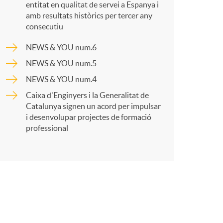
o
entitat en qualitat de servei a Espanya i
amb resultats històrics per tercer any
a
m
consecutiu
NEWS & YOU num.6
r
a
NEWS & YOU num.5
NEWS & YOU num.4
t
Caixa d'Enginyers i la Generalitat de
Catalunya signen un acord per impulsar
i desenvolupar projectes de formació
professional
r
a
X