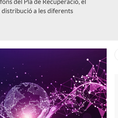
 fons del Pla de Recuperació, el
 distribució a les diferents
i
l