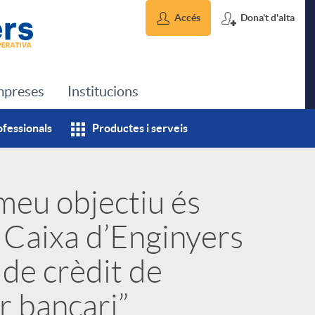
Accés
Dona't d'alta
preses
Institucions
ofessionals
Productes i serveis
 meu objectiu és
 Caixa d’Enginyers
de crèdit de
r bancari”