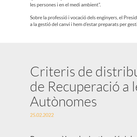
les persones i en el medi ambient”.
n
Sobre la professió i vocació dels enginyers, el Presi
a la gestió del canvi i hem d’estar preparats per ges
g
u
Criteris de distrib
t
de Recuperació a 
s
Autònomes
25.02.2022