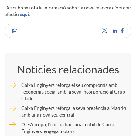
Descubreix tota la informació sobre la nova manera d'obtenir
efectiu
aquí
.
C
o
Notícies relacionades
m
Caixa Enginyers reforça el seu compromís amb
l'economia social amb la seva incorporació al Grup
p
Clade
Caixa Enginyers reforça la seva presència a Madrid
a
amb una nova seu central
#CEApropa, l'oficina bancària mòbil de Caixa
Enginyers, engega motors