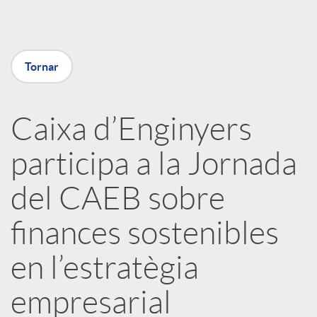
a
X
Tornar
a
Caixa d’Enginyers
r
participa a la Jornada
x
del CAEB sobre
e
finances sostenibles
en l’estratègia
s
empresarial