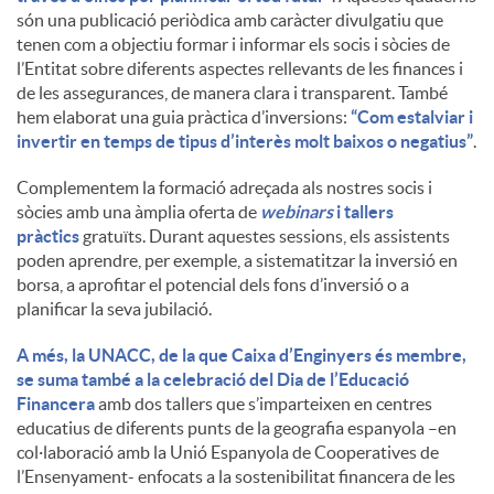
són una publicació periòdica amb caràcter divulgatiu que
tenen com a objectiu formar i informar els socis i sòcies de
l’Entitat sobre diferents aspectes rellevants de les finances i
de les assegurances, de manera clara i transparent. També
hem elaborat una guia pràctica d’inversions:
“Com estalviar i
invertir en temps de tipus d’interès molt baixos o negatius”
.
Complementem la formació adreçada als nostres socis i
sòcies amb una àmplia oferta de
webinars
i tallers
pràctics
gratuïts. Durant aquestes sessions, els assistents
poden aprendre, per exemple, a sistematitzar la inversió en
borsa, a aprofitar el potencial dels fons d’inversió o a
planificar la seva jubilació.
A més, la UNACC, de la que Caixa d’Enginyers és membre,
se suma també a la celebració del Dia de l’Educació
Financera
amb dos tallers que s’imparteixen en centres
educatius de diferents punts de la geografia espanyola –en
col·laboració amb la Unió Espanyola de Cooperatives de
l’Ensenyament- enfocats a la sostenibilitat financera de les