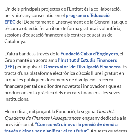
Un dels principals projectes de l’Entitat és la col·laboració,
u
per vuitè any consecutiu, en el
programa d’Educació
EFEC
del Departament d’Ensenyament de la Generalitat, que
té com a objectiu fer arribar, de forma gratuïta i voluntària,
t
sessions d’educació financera als centres educatius de
Catalunya.
s
D’altra banda, a través de la
Fundació Caixa d’Enginyers
, el
Grup manté un acord amb
l’Institut d’Estudis Financers
(IEF)
per impulsar
l’Observatori de Divulgació Financera.
Es
tracta d’una plataforma electrònica d’accés lliure i gratuït en
la qual es publiquen documents de divulgació i recerca
financera per tal de difondre novetats i innovacions que es
produeixin en la pràctica dels mercats financers i les seves
institucions.
Hem editat, mitjançant la Fundació, la segona
Guia dels
Quaderns de Finances i Assegurances
, enguany dedicada a la
previsió social:
“Com construir avui la pensió de demà a
través d’eines per planificar el teu futur”
. Aquests quaderns