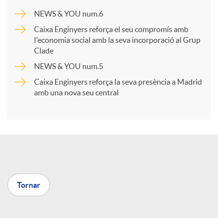
a
NEWS & YOU num.6
Caixa Enginyers reforça el seu compromís amb
r
l'economia social amb la seva incorporació al Grup
Clade
NEWS & YOU num.5
t
Caixa Enginyers reforça la seva presència a Madrid
amb una nova seu central
i
r
a
Tornar
X