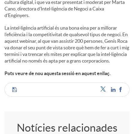
cultura digital, i que va estar presentat i moderat per Marta
Cano, directora d’Intel·ligència de Negoci a Caixa
d’Enginyers.
La intel·ligència artificial és una bona eina per a millorar
l’eficiència i la competitivitat de qualsevol tipus de negoci. En
aquest webinar, al que van assistir 200 persones, Genís Roca
va donar el seu punt de vista sobre què hem de fer a curt i mig
termini i va trencar els mites per explicar que la intel·ligència
artificial no només és apta per a grans corporacions.
Pots veure de nou aquesta sessió en aquest enllaç.
C
o
Notícies relacionades