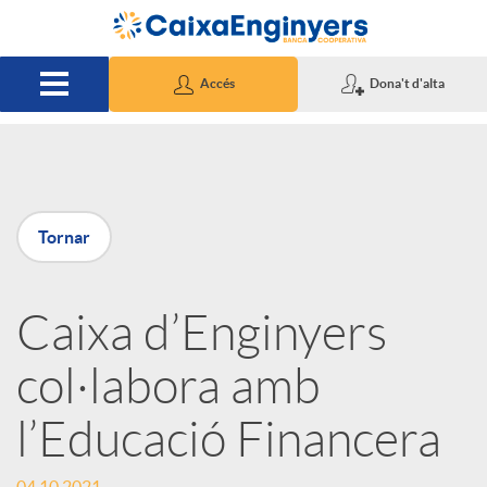
Salta al contingut principal
Accés
Dona't d'alta
P
Tornar
u
Caixa d’Enginyers
b
col·labora amb
l
l’Educació Financera
i