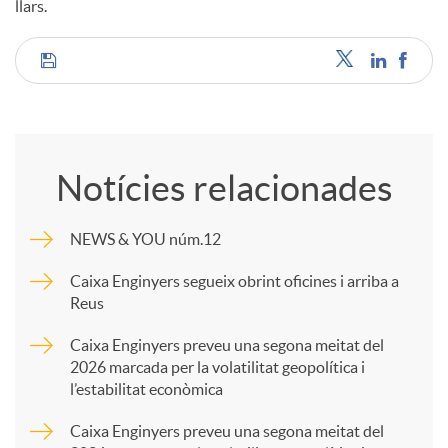
llars.
C
o
Notícies relacionades
m
NEWS & YOU núm.12
p
Caixa Enginyers segueix obrint oficines i arriba a
Reus
a
Caixa Enginyers preveu una segona meitat del
2026 marcada per la volatilitat geopolítica i
l’estabilitat econòmica
r
Caixa Enginyers preveu una segona meitat del