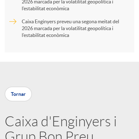
2026 marcada per la volatilitat geopolítica i
t
l’estabilitat econòmica
Caixa Enginyers preveu una segona meitat del
i
2026 marcada per la volatilitat geopolítica i
l’estabilitat econòmica
r
a
X
Tornar
a
Caixa d'Enginyers i
r
Grup Bon Preu