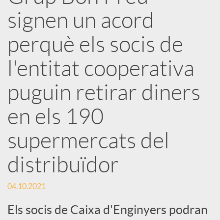
x
signen un acord
e
perquè els socis de
l'entitat cooperativa
s
puguin retirar diners
S
en els 190
o
supermercats del
distribuïdor
c
04.10.2021
i
Els socis de Caixa d'Enginyers podran