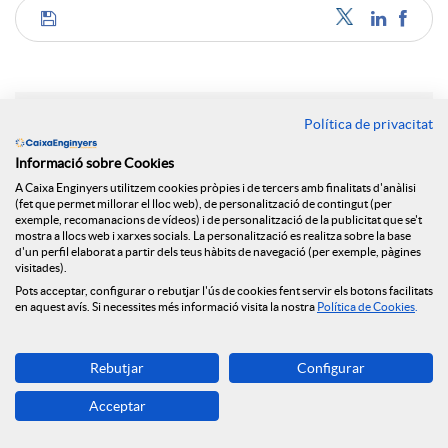
C
o
Política de privacitat
Notícies relacionades
m
Informació sobre Cookies
A Caixa Enginyers utilitzem cookies pròpies i de tercers amb finalitats d'anàlisi
El Grup Caixa Enginyers consolida el seu model
(fet que permet millorar el lloc web), de personalització de contingut (per
cooperatiu, sent la primera entitat en qualitat de
exemple, recomanacions de vídeos) i de personalització de la publicitat que se't
p
mostra a llocs web i xarxes socials. La personalització es realitza sobre la base
servei a Espanya i amb resultats històrics per
d'un perfil elaborat a partir dels teus hàbits de navegació (per exemple, pàgines
tercer any consecutiu
visitades).
a
Pots acceptar, configurar o rebutjar l'ús de cookies fent servir els botons facilitats
NEWS & YOU num.6
en aquest avís. Si necessites més informació visita la nostra
Política de Cookies
.
Caixa Enginyers reforça el seu compromís amb
r
l'economia social amb la seva incorporació al Grup
Rebutjar
Configurar
Clade
Acceptar
NEWS & YOU num.5
t
Caixa Enginyers reforça la seva presència a Madrid