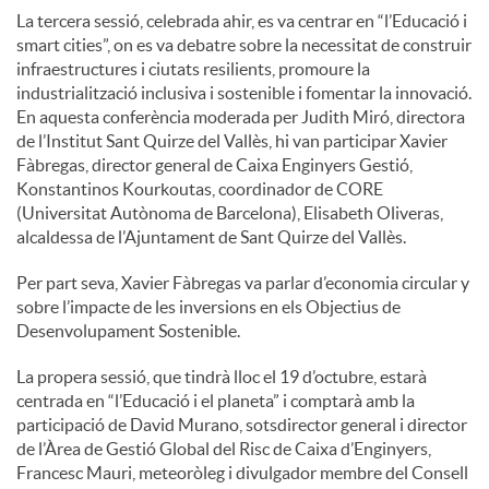
La tercera sessió, celebrada ahir, es va centrar en “l’Educació i
smart cities”, on es va debatre sobre la necessitat de construir
infraestructures i ciutats resilients, promoure la
industrialització inclusiva i sostenible i fomentar la innovació.
En aquesta conferència moderada per Judith Miró, directora
de l’Institut Sant Quirze del Vallès, hi van participar Xavier
Fàbregas, director general de Caixa Enginyers Gestió,
Konstantinos Kourkoutas, coordinador de CORE
(Universitat Autònoma de Barcelona), Elisabeth Oliveras,
alcaldessa de l’Ajuntament de Sant Quirze del Vallès.
Per part seva, Xavier Fàbregas va parlar d’economia circular y
sobre l’impacte de les inversions en els Objectius de
Desenvolupament Sostenible.
La propera sessió, que tindrà lloc el 19 d’octubre, estarà
centrada en “l’Educació i el planeta” i comptarà amb la
participació de David Murano, sotsdirector general i director
de l’Àrea de Gestió Global del Risc de Caixa d’Enginyers,
Francesc Mauri, meteoròleg i divulgador membre del Consell