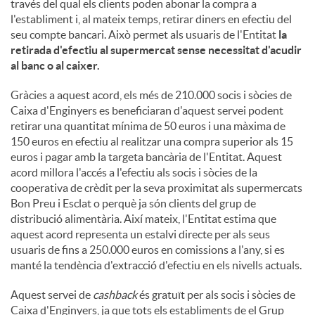
través del qual els clients poden abonar la compra a
l'establiment i, al mateix temps, retirar diners en efectiu del
seu compte bancari. Això permet als usuaris de l'Entitat
la
retirada d'efectiu al supermercat sense necessitat d'acudir
al banc o al caixer.
Gràcies a aquest acord, els més de 210.000 socis i sòcies de
Caixa d'Enginyers es beneficiaran d'aquest servei podent
retirar una quantitat mínima de 50 euros i una màxima de
150 euros en efectiu al realitzar una compra superior als 15
euros i pagar amb la targeta bancària de l'Entitat. Aquest
acord millora l'accés a l'efectiu als socis i sòcies de la
cooperativa de crèdit per la seva proximitat als supermercats
Bon Preu i Esclat o perquè ja són clients del grup de
distribució alimentària. Així mateix, l'Entitat estima que
aquest acord representa un estalvi directe per als seus
usuaris de fins a 250.000 euros en comissions a l'any, si es
manté la tendència d'extracció d'efectiu en els nivells actuals.
Aquest servei de
cashback
és gratuït per als socis i sòcies de
Caixa d'Enginyers, ja que tots els establiments de el Grup