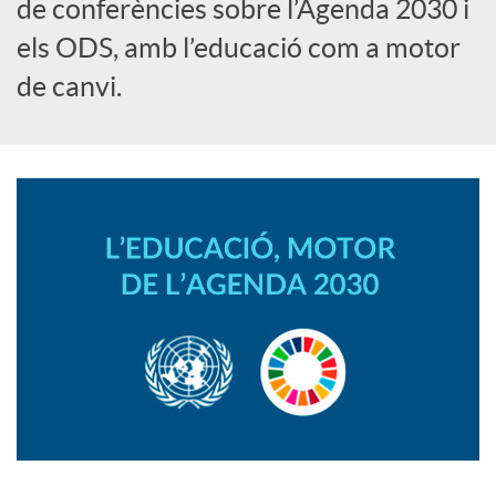
i
de conferències sobre l’Agenda 2030 i
els ODS, amb l’educació com a motor
a
de canvi.
l
s