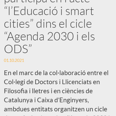
r
“l’Educació i smart
x
cities” dins el cicle
e
“Agenda 2030 i els
ODS”
s
01.10.2021
S
En el marc de la col·laboració entre el
o
Col·legi de Doctors i Llicenciats en
Filosofia i lletres i en ciències de
c
Catalunya i Caixa d’Enginyers,
ambdues entitats organitzen un cicle