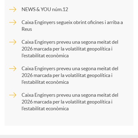
m
NEWS & YOU núm.12
p
Caixa Enginyers segueix obrint oficines i arriba a
Reus
a
Caixa Enginyers preveu una segona meitat del
2026 marcada per la volatilitat geopolítica i
l’estabilitat econòmica
r
Caixa Enginyers preveu una segona meitat del
2026 marcada per la volatilitat geopolítica i
t
l’estabilitat econòmica
Caixa Enginyers preveu una segona meitat del
i
2026 marcada per la volatilitat geopolítica i
l’estabilitat econòmica
r