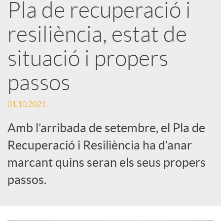
Pla de recuperació i
a
resiliència, estat de
r
situació i propers
x
passos
e
01.10.2021
Amb l’arribada de setembre, el Pla de
s
Recuperació i Resiliència ha d’anar
marcant quins seran els seus propers
S
passos.
o