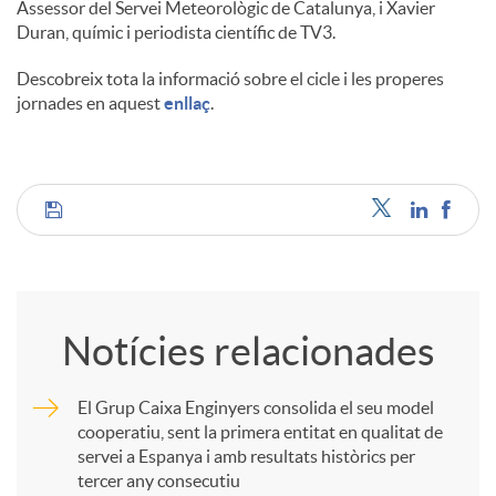
Assessor del Servei Meteorològic de Catalunya, i Xavier
Duran, químic i periodista científic de TV3.
Descobreix tota la informació sobre el cicle i les properes
jornades en aquest
enllaç
.
C
o
Notícies relacionades
m
El Grup Caixa Enginyers consolida el seu model
cooperatiu, sent la primera entitat en qualitat de
p
servei a Espanya i amb resultats històrics per
tercer any consecutiu