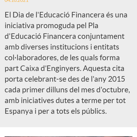
04.10.2021
c
El Dia de l'Educació Financera és una
iniciativa promoguda pel Pla
a
d'Educació Financera conjuntament
amb diverses institucions i entitats
d
col·laboradores, de les quals forma
part Caixa d’Enginyers. Aquesta cita
o
porta celebrant-se des de l'any 2015
cada primer dilluns del mes d'octubre,
r
amb iniciatives dutes a terme per tot
Espanya i per a tots els públics.
d
e