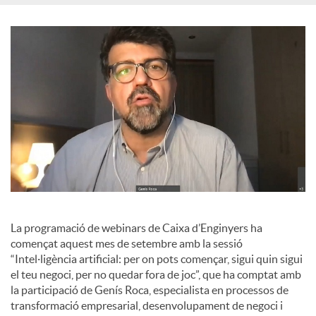
o
c
i
a
l
La programació de webinars de Caixa d’Enginyers ha
s
començat aquest mes de setembre amb la sessió
“Intel·ligència artificial: per on pots començar, sigui quin sigui
el teu negoci, per no quedar fora de joc”, que ha comptat amb
la participació de Genís Roca, especialista en processos de
transformació empresarial, desenvolupament de negoci i