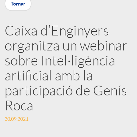
Tornar
X
a
Caixa d’Enginyers
organitza un webinar
r
sobre Intel·ligència
x
artificial amb la
e
participació de Genís
Roca
s
30.09.2021
S