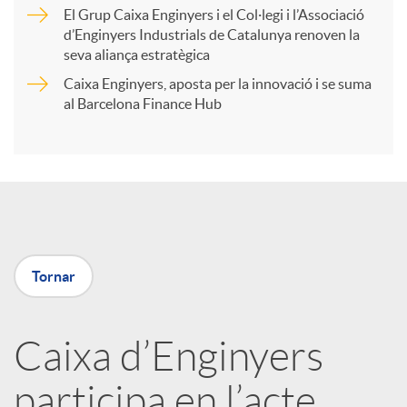
r
El Grup Caixa Enginyers i el Col·legi i l’Associació
d’Enginyers Industrials de Catalunya renoven la
t
seva aliança estratègica
Caixa Enginyers, aposta per la innovació i se suma
i
al Barcelona Finance Hub
r
a
Tornar
X
a
Caixa d’Enginyers
participa en l’acte