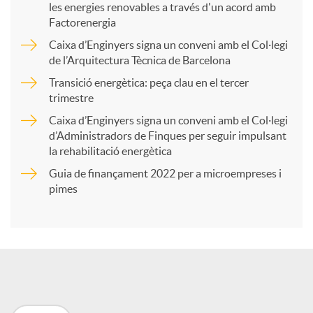
les energies renovables a través d'un acord amb
p
Factorenergia
Caixa d’Enginyers signa un conveni amb el Col·legi
a
de l’Arquitectura Tècnica de Barcelona
Transició energètica: peça clau en el tercer
trimestre
r
Caixa d’Enginyers signa un conveni amb el Col·legi
d’Administradors de Finques per seguir impulsant
t
la rehabilitació energètica
Guia de finançament 2022 per a microempreses i
i
pimes
r
a