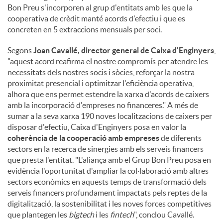
Bon Preu s'incorporen al grup d'entitats amb les que la
cooperativa de crèdit manté acords d'efectiu i que es
concreten en 5 extraccions mensuals per soci.
Segons
Joan Cavallé, director general de Caixa d'Enginyers
,
"aquest acord reafirma el nostre compromís per atendre les
necessitats dels nostres socis i sòcies, reforçar la nostra
proximitat presencial i optimitzar l'eficiència operativa,
alhora que ens permet estendre la xarxa d'acords de caixers
amb la incorporació d'empreses no financeres." A més de
sumar a la seva xarxa 190 noves localitzacions de caixers per
disposar d'efectiu, Caixa d'Enginyers posa en valor la
coherència de la cooperació amb empreses
de diferents
sectors en la recerca de sinergies amb els serveis financers
que presta l'entitat. "L'aliança amb el Grup Bon Preu posa en
evidència l'oportunitat d'ampliar la col·laboració amb altres
sectors econòmics en aquests temps de transformació dels
serveis financers profundament impactats pels reptes de la
digitalització, la sostenibilitat i les noves forces competitives
que plantegen les
bigtech
i les
fintech
", conclou Cavallé.