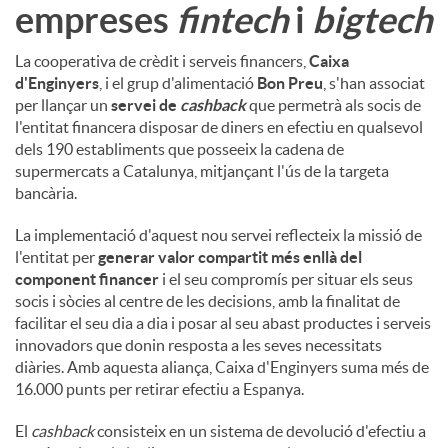
empreses
fintech
i
bigtech
La cooperativa de crèdit i serveis financers,
Caixa
d'Enginyers
, i el grup d'alimentació
Bon Preu
, s'han associat
per llançar un
servei de
cashback
que permetrà als socis de
l'entitat financera disposar de diners en efectiu en qualsevol
dels 190 establiments que posseeix la cadena de
supermercats a Catalunya, mitjançant l'ús de la targeta
bancària.
La implementació d'aquest nou servei reflecteix la missió de
l'entitat per
generar valor compartit més enllà del
component financer
i el seu compromís per situar els seus
socis i sòcies al centre de les decisions, amb la finalitat de
facilitar el seu dia a dia i posar al seu abast productes i serveis
innovadors que donin resposta a les seves necessitats
diàries. Amb aquesta aliança, Caixa d'Enginyers suma més de
16.000 punts per retirar efectiu a Espanya.
El
cashback
consisteix en un sistema de devolució d'efectiu a