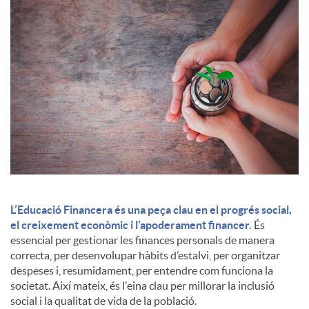
c
o
n
t
i
L’Educació Financera és una peça clau en el progrés social,
el creixement econòmic i l'apoderament financer.
És
essencial per gestionar les finances personals de manera
n
correcta, per desenvolupar hàbits d’estalvi, per organitzar
despeses i, resumidament, per entendre com funciona la
societat. Així mateix, és l'eina clau per millorar la inclusió
g
social i la qualitat de vida de la població.