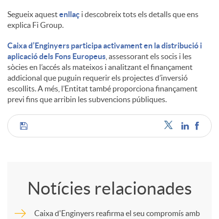
Segueix aquest
enllaç
i descobreix tots els detalls que ens
explica Fi Group.
Caixa d’Enginyers participa activament en la distribució i
aplicació dels Fons Europeus
, assessorant els socis i les
sòcies en l’accés als mateixos i analitzant el finançament
addicional que puguin requerir els projectes d’inversió
escollits. A més, l’Entitat també proporciona finançament
previ fins que arribin les subvencions públiques.
C
o
Notícies relacionades
m
Caixa d'Enginyers reafirma el seu compromís amb