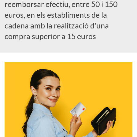
a
reemborsar efectiu, entre 50 i 150
euros, en els establiments de la
l
cadena amb la realització d'una
compra superior a 15 euros
s