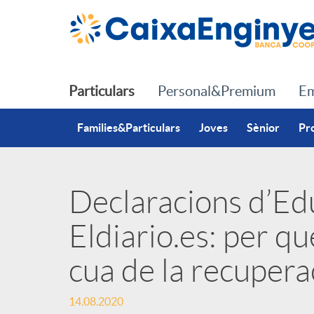
Salta al contingut principal
Particulars
Personal&Premium
Em
Families&Particulars
Joves
Sènior
Pr
Declaracions d’Ed
P
Eldiario.es: per qu
u
cua de la recupera
b
14.08.2020