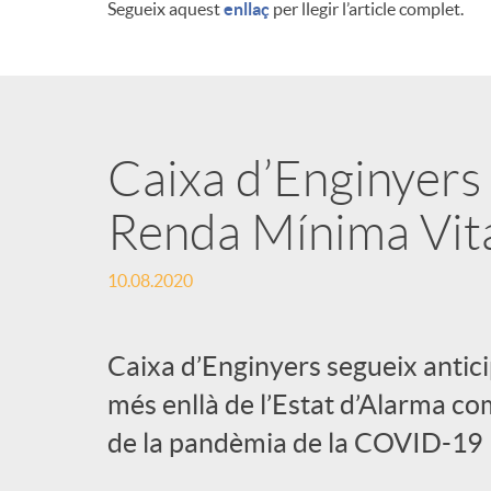
Segueix aquest
enllaç
per llegir l’article complet.
n
g
Caixa d’Enginyers 
u
Renda Mínima Vital
t
10.08.2020
s
Caixa d’Enginyers segueix anticip
més enllà de l’Estat d’Alarma co
de la pandèmia de la COVID-19