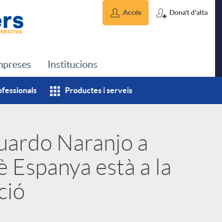
Accés
Dona't d'alta
preses
Institucions
ofessionals
Productes i serveis
uardo Naranjo a
è Espanya està a la
ció