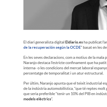
d
e
c
El diari generalista digital
Eldiario.es
ha publicat l’ar
de la recuperación según la OCDE
” basat en les de
o
En les seves declaracions, com a motius de la mala p
Naranjo destaca l’estricte confinament que ha pati
interna- o les condicions del mercat laboral espanyol
n
percentatge de temporalitat i un atur estructural.
Per últim, Naranjo apunta que el teixit industrial es
t
de la indústria automobilística, “que té reptes molt 
que seria preferible “tenir un 10% del PIB en indúst
models elèctrics
”.
i