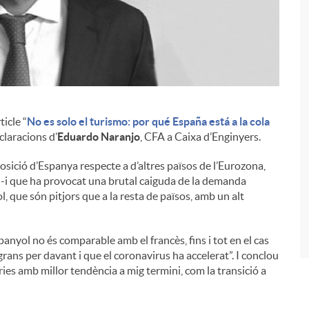
ticle “
No es solo el turismo: por qué España está a la cola
i
claracions d’
Eduardo Naranjo
, CFA a Caixa d’Enginyers.
osició d’Espanya respecte a d’altres països de l’Eurozona,
t -i que ha provocat una brutal caiguda de la demanda
, que són pitjors que a la resta de països, amb un alt
panyol no és comparable amb el francès, fins i tot en el cas
grans per davant i que el coronavirus ha accelerat”. I conclou
ries amb millor tendència a mig termini, com la transició a