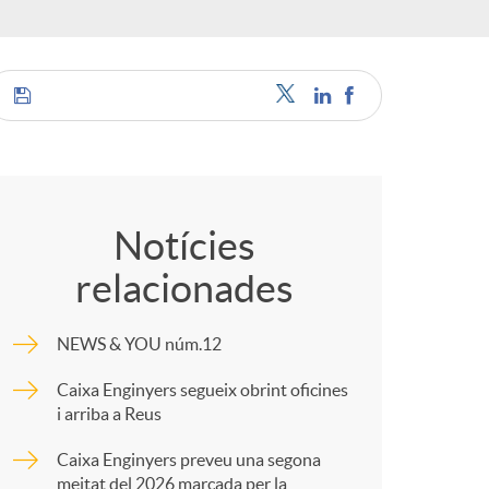
c
a
C
o
Notícies
s
relacionades
m
NEWS & YOU núm.12
p
Caixa Enginyers segueix obrint oficines
i arriba a Reus
a
Caixa Enginyers preveu una segona
meitat del 2026 marcada per la