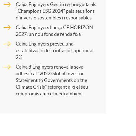
o
a
Caixa Enginyers Gestió reconeguda als
“Champions ESG 2024” pels seus fons
m
d'inversió sostenibles i responsables
r
Caixa Enginyers llança CE HORIZON
2027, un nou fons de renda fixa
a
t
Caixa Enginyers preveu una
estabilització de la inflació superior al
2%
Caixa d'Enginyers renova la seva
adhesió al “2022 Global Investor
r
Statement to Governments on the
Climate Crisis” reforçant així el seu
compromís amb el medi ambient
a
X