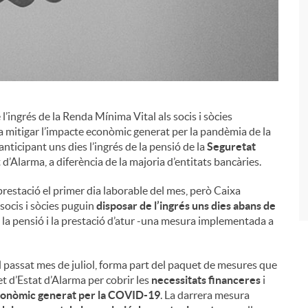
i
’ingrés de la Renda Mínima Vital als socis i sòcies
 a mitigar l’impacte econòmic generat per la pandèmia de la
anticipant uns dies l’ingrés de la pensió de la
Seguretat
t d’Alarma, a diferència de la majoria d’entitats bancàries.
prestació el primer dia laborable del mes, però Caixa
 socis i sòcies puguin
disposar de l’ingrés uns dies abans de
de la pensió i la prestació d’atur -una mesura implementada a
 passat mes de juliol, forma part del paquet de mesures que
ret d’Estat d’Alarma per cobrir les
necessitats financeres
i
econòmic generat per la COVID-19
. La darrera mesura