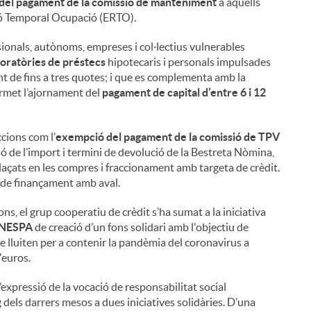
del pagament de la comissió de manteniment
a aquells
ció Temporal Ocupació (ERTO).
sionals, autònoms, empreses i col·lectius vulnerables
oratòries de préstecs
hipotecaris i personals impulsades
 de fins a tres quotes; i que es complementa amb la
rmet l’ajornament del
pagament de capital d’entre 6 i 12
ccions com l’
exempció del pagament de la comissió de TPV
ió de l’import i termini de devolució de la Bestreta Nòmina,
laçats en les compres i fraccionament amb targeta de crèdit.
s de finançament amb aval.
s, el grup cooperatiu de crèdit s’ha sumat a la iniciativa
NESPA
de creació d’un fons solidari amb l'objectiu de
 lluiten per a contenir la pandèmia del coronavirus a
'euros.
 l’expressió de la vocació de responsabilitat social
 dels darrers mesos a dues iniciatives solidàries. D’una