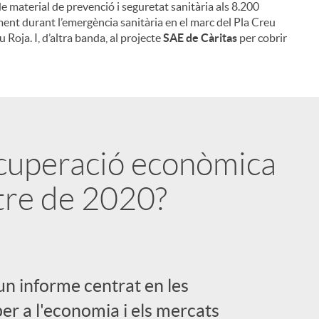
e material de prevenció i seguretat sanitària als 8.200
i
ent durant l’emergència sanitària en el marc del Pla Creu
oja. I, d’altra banda, al projecte
SAE de Càritas
per cobrir
l
ecuperació econòmica
tre de 2020?
un informe centrat en les
er a l'economia i els mercats