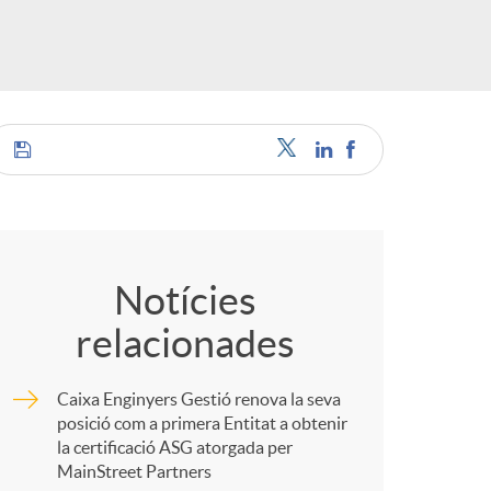
o
r
d
'
C
i
o
Notícies
relacionades
d
m
Caixa Enginyers Gestió renova la seva
i
p
posició com a primera Entitat a obtenir
la certificació ASG atorgada per
MainStreet Partners