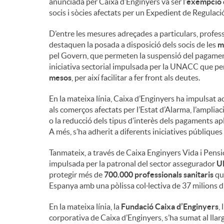
anunciada per Caixa d’Enginyers va ser l’
exempció 
socis i sòcies afectats per un Expedient de Regula
D’entre les mesures adreçades a particulars, profes
destaquen la posada a disposició dels socis de les
m
pel Govern, que permeten la suspensió del pagament
iniciativa sectorial impulsada per la UNACC que pe
mesos
, per així facilitar a fer front als deutes.
En la mateixa línia, Caixa d’Enginyers ha impulsat a
als comerços afectats per l’Estat d’Alarma, l’ampliac
o la reducció dels tipus d’interès dels pagaments ap
A més, s’ha adherit a diferents iniciatives públique
Tanmateix, a través de Caixa Enginyers Vida i Pension
impulsada per la patronal del sector assegurador
U
protegir més de
700.000 professionals sanitaris
que
Espanya amb una pòlissa col·lectiva de 37 milions d
En la mateixa línia, la
Fundació Caixa d’Enginyers
,
corporativa de Caixa d’Enginyers, s’ha sumat al llarg