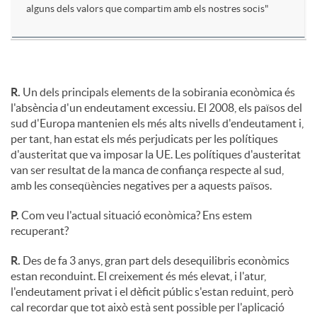
alguns dels valors que compartim amb els nostres socis"
R.
Un dels principals elements de la sobirania econòmica és
l'absència d'un endeutament excessiu. El 2008, els països del
sud d'Europa mantenien els més alts nivells d'endeutament i,
per tant, han estat els més perjudicats per les polítiques
d'austeritat que va imposar la UE. Les polítiques d'austeritat
van ser resultat de la manca de confiança respecte al sud,
amb les conseqüències negatives per a aquests països.
P.
Com veu l'actual situació econòmica? Ens estem
recuperant?
R.
Des de fa 3 anys, gran part dels desequilibris econòmics
estan reconduint. El creixement és més elevat, i l'atur,
l'endeutament privat i el dèficit públic s'estan reduint, però
cal recordar que tot això està sent possible per l'aplicació