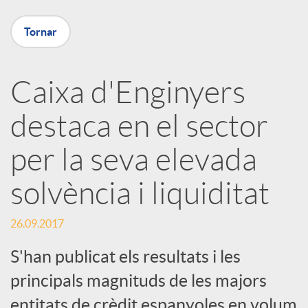
X
Tornar
a
Caixa d'Enginyers
r
destaca en el sector
x
per la seva elevada
e
solvència i liquiditat
26.09.2017
s
S'han publicat els resultats i les
S
principals magnituds de les majors
entitats de crèdit espanyoles en volum