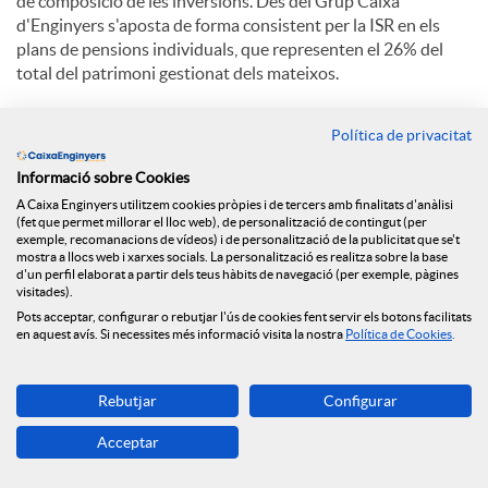
de composició de les inversions. Des del Grup Caixa
d'Enginyers s'aposta de forma consistent per la ISR en els
plans de pensions individuals, que representen el 26% del
total del patrimoni gestionat dels mateixos.
El
Fons de Inversió Fonengin ISR
és l'únic fons nacional en
Política de privacitat
aconseguir la certificació. Es tracta d'un producte que
promou les Inversions Socialment Responsables integrant
Informació sobre Cookies
criteris mediambientals, socials i de govern corporatiu,
A Caixa Enginyers utilitzem cookies pròpies i de tercers amb finalitats d'anàlisi
afavorint així les inversions sostenibles a llarg termini.
(fet que permet millorar el lloc web), de personalització de contingut (per
exemple, recomanacions de vídeos) i de personalització de la publicitat que se't
mostra a llocs web i xarxes socials. La personalització es realitza sobre la base
Tant el Pla de Pensions Global Sustainability ISR com el Fons
d'un perfil elaborat a partir dels teus hàbits de navegació (per exemple, pàgines
de Inversió Fonengin ISR estan adherits als Principis de la
visitades).
Inversió Responsable de les Nacions Unides (PRI).
Pots acceptar, configurar o rebutjar l'ús de cookies fent servir els botons facilitats
en aquest avís. Si necessites més informació visita la nostra
Política de Cookies
.
Certificat del Pla de Pensions Global Sustainability ISR.
Certificat del Fons d'Inversió Fonengin ISR.
Rebutjar
Configurar
Acceptar