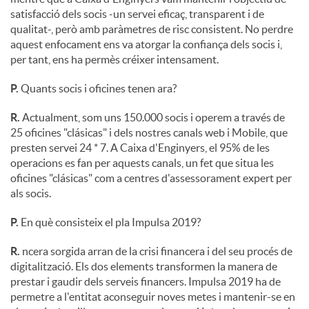
satisfacció dels socis -un servei eficaç, transparent i de
qualitat-, però amb paràmetres de risc consistent. No perdre
aquest enfocament ens va atorgar la confiança dels socis i,
per tant, ens ha permès créixer intensament.
P.
Quants socis i oficines tenen ara?
R.
Actualment, som uns 150.000 socis i operem a través de
25 oficines "clásicas" i dels nostres canals web i Mobile, que
presten servei 24 * 7. A Caixa d'Enginyers, el 95% de les
operacions es fan per aquests canals, un fet que situa les
oficines "clásicas" com a centres d'assessorament expert per
als socis.
P.
En què consisteix el pla Impulsa 2019?
R.
ncera sorgida arran de la crisi financera i del seu procés de
digitalització. Els dos elements transformen la manera de
prestar i gaudir dels serveis financers. Impulsa 2019 ha de
permetre a l'entitat aconseguir noves metes i mantenir-se en