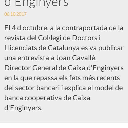
d'Enginyers
c
06.10.2017
El 4 d'octubre, a la contraportada de la
a
revista del Col·legi de Doctors i
Llicenciats de Catalunya es va publicar
d
una entrevista a Joan Cavallé,
Director General de Caixa d'Enginyers
o
en la que repassa els fets més recents
r
del sector bancari i explica el model de
banca cooperativa de Caixa
d
d'Enginyers.
e