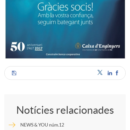
C
o
Notícies relacionades
m
NEWS & YOU núm.12