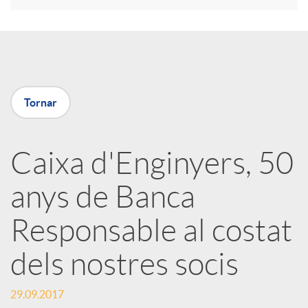
a
X
Tornar
a
Caixa d'Enginyers, 50
r
anys de Banca
x
Responsable al costat
e
dels nostres socis
29.09.2017
s