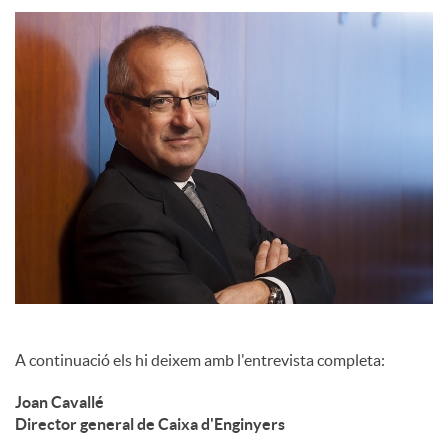
c
o
n
t
i
A continuació els hi deixem amb l'entrevista completa:
n
Joan Cavallé
Director general de Caixa d'Enginyers
g