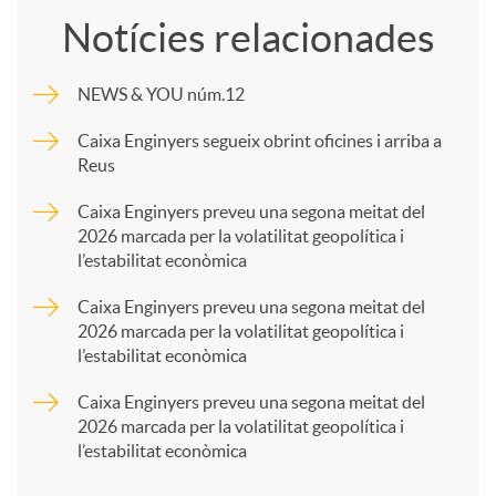
Notícies relacionades
m
NEWS & YOU núm.12
p
Caixa Enginyers segueix obrint oficines i arriba a
Reus
a
Caixa Enginyers preveu una segona meitat del
2026 marcada per la volatilitat geopolítica i
l’estabilitat econòmica
r
Caixa Enginyers preveu una segona meitat del
2026 marcada per la volatilitat geopolítica i
t
l’estabilitat econòmica
Caixa Enginyers preveu una segona meitat del
i
2026 marcada per la volatilitat geopolítica i
l’estabilitat econòmica
r