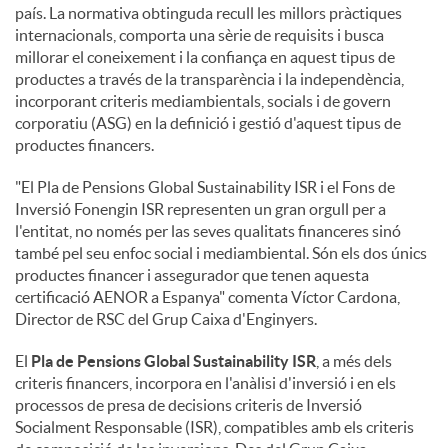
país. La normativa obtinguda recull les millors pràctiques
internacionals, comporta una sèrie de requisits i busca
millorar el coneixement i la confiança en aquest tipus de
productes a través de la transparència i la independència,
incorporant criteris mediambientals, socials i de govern
corporatiu (ASG) en la definició i gestió d'aquest tipus de
productes financers.
"El Pla de Pensions Global Sustainability ISR i el Fons de
Inversió Fonengin ISR representen un gran orgull per a
l'entitat, no només per las seves qualitats financeres sinó
també pel seu enfoc social i mediambiental. Són els dos únics
productes financer i assegurador que tenen aquesta
certificació AENOR a Espanya" comenta Víctor Cardona,
Director de RSC del Grup Caixa d'Enginyers.
El
Pla de Pensions Global Sustainability ISR
, a més dels
criteris financers, incorpora en l'anàlisi d'inversió i en els
processos de presa de decisions criteris de Inversió
Socialment Responsable (ISR), compatibles amb els criteris