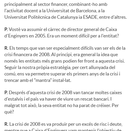
principalment al sector financer, combinant-ho amb
l'activitat docent a la Universitat de Barcelona, a la
Universitat Politècnica de Catalunya ia ESADE, entre d'altres.
P.
Vostè va assumir el càrrec de director general de Caixa
d'Enginyers en 2005. Era un moment difícil per a l'entitat?
R.
Els temps que van ser especialment difícils van ser els de la
crisi financera de 2008. Al principi, era general la idea que
només les entitats més grans podien fer front a aquesta crisi.
Seguir la nostra pròpia estratègia, per cert allunyada del
comú, ens va permetre superar els primers anys de la crisi i
trencar amb el "mantra" instal·lat.
P.
Després d'aquesta crisi de 2008 van tancar moltes caixes
d'estalvis i el país va haver de viure un rescat bancari. I
malgrat tot això, la seva entitat no ha parat de créixer. Per
què?
R.
La crisi de 2008 es va produir per un excés de risc i deute,
mentre que a Caixa d'Enginyers vam mantenir l'objectiu de