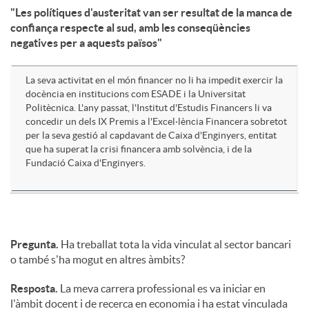
"Les polítiques d'austeritat van ser resultat de la manca de
confiança respecte al sud, amb les conseqüències
u
negatives per a aquests països"
t
La seva activitat en el món financer no li ha impedit exercir la
docència en institucions com ESADE i la Universitat
Politècnica. L'any passat, l'Institut d'Estudis Financers li va
s
concedir un dels IX Premis a l'Excel·lència Financera sobretot
per la seva gestió al capdavant de Caixa d'Enginyers, entitat
que ha superat la crisi financera amb solvència, i de la
Fundació Caixa d'Enginyers.
Pregunta.
Ha treballat tota la vida vinculat al sector bancari
o també s'ha mogut en altres àmbits?
Resposta.
La meva carrera professional es va iniciar en
l'àmbit docent i de recerca en economia i ha estat vinculada