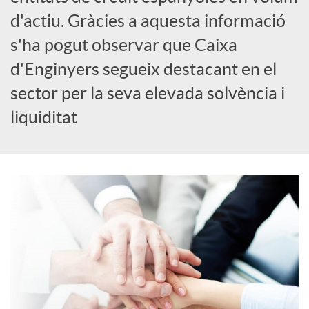
o
d'actiu. Gràcies a aquesta informació
s'ha pogut observar que Caixa
c
d'Enginyers segueix destacant en el
sector per la seva elevada solvència i
i
liquiditat
a
l
s