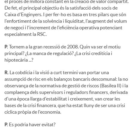
el procés de millora constant en la creació de valor compartit.
De fet, el principal objectiu és la satisfacció dels socis de
Caixa d'Enginyers. I per fer-ho es basa en tres pilars que són
l'enfortiment de la solvència i liquiditat, l'augment del volum
de negoci i l'increment de l'eficiència operativa potenciant
especialment la RSC.
P.
Tornem a la gran recessió de 2008. Quin va ser el motiu
principal? ¿La manca de regulació? ¿La crisi creditícia i
hipotecària ...?
R.
La cobdícia i la visió a curt termini van portar una
assumpció de risc en els balanços bancaris descomunal: la no
observança de la normativa de gestió de riscos (Basilea II) i la
complaença dels supervisors i reguladors financers, derivada
d'una època llarga d'estabilitat i creixement, van crear les
bases de la crisi financera, que ha estat lluny de ser una crisi
cíclica pròpia de l'economia.
P.
Es podria haver evitat?