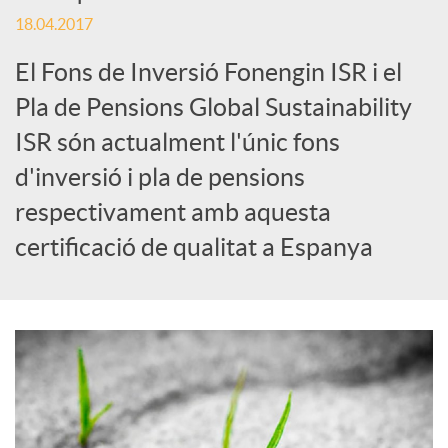
S
18.04.2017
o
El Fons de Inversió Fonengin ISR i el
Pla de Pensions Global Sustainability
c
ISR són actualment l'únic fons
d'inversió i pla de pensions
i
respectivament amb aquesta
certificació de qualitat a Espanya
a
l
s