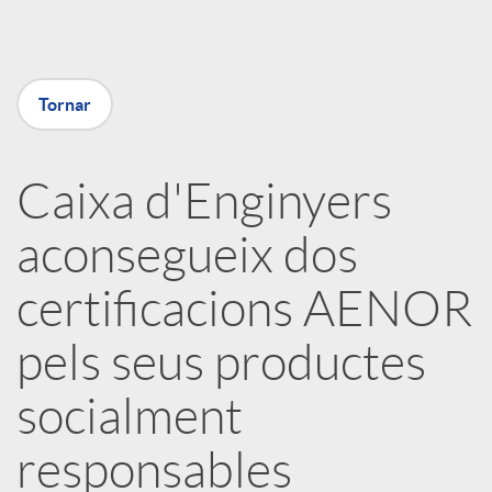
a
X
Tornar
a
Caixa d'Enginyers
r
aconsegueix dos
x
certificacions AENOR
e
pels seus productes
socialment
s
responsables