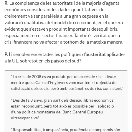
R.
La complaença de les autoritats i de la majoria d'agents
econòmics considerant les dades quantitatives de
creixement va ser paral·lela a una gran ceguesa en la
valoració qualitativa del model de creixement, en el que era
evident que s'estaven produint importants desequilibris,
especialment en el sector financer. També és veritat que la
crisi financera no va afectar a tothom de la mateixa manera.
P.
Li semblen encertades les polítiques d'austeritat aplicades
a la UE, sobretot en els països del sud?
"La crisi de 2008 es va produir per un excés de risc i deute,
mentre que a Caixa d'Enginyers vam mantenir l'objectiu de
satisfacció dels socis, però amb paràmetres de risc consistent"
"Des de fa 3 anys, gran part dels desequilibris econòmics
estan reconduint, però tot això és possible per l'aplicació
d'una política monetària del Banc Central Europeu
ultraexpansiva"
"Responsabilitat, transparència, prudència o compromís són