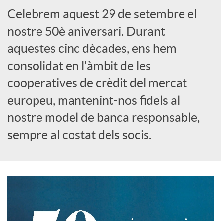
Celebrem aquest 29 de setembre el
S
nostre 50è aniversari. Durant
aquestes cinc dècades, ens hem
o
consolidat en l'àmbit de les
cooperatives de crèdit del mercat
c
europeu, mantenint-nos fidels al
nostre model de banca responsable,
i
sempre al costat dels socis.
a
l
s