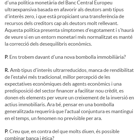
d'una política monetària del Banc Central Europeu
ultraexpansiva basada en afavorir als deutors amb tipus
d'interès zero, i que està propiciant una transferència de
recursos dels creditors cap als deutors molt rellevant.
Aquesta política presenta símptomes d'esgotament i s'haurà
de veure si en un entorn monetari més normalitzat es manté
la correcció dels desequilibris econòmics.
P.
Ens trobem davant d'una nova bombolla immobiliària?
R.
Amb tipus d'interès ultrarreducidos, manca de rendibilitat
de l'estalvi més tradicional, millor percepció de les
expectatives econòmiques dels agents econòmics i una
predisposició del sector financer a facilitar nou crèdit, es
donen els elements per veure un creixement de la inversió en
actius immobiliaris. Ara bé, pensar en una bombolla
generalitzada requerirà que l'actual conjuntura es mantingui
en el temps, un fenomen no previsible per ara.
P.
Creu que, en contra del que molts diuen, és possible
combinar banca i ètica?