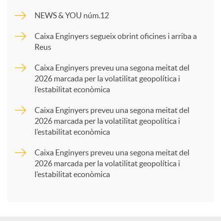
m
NEWS & YOU núm.12
p
Caixa Enginyers segueix obrint oficines i arriba a
Reus
a
Caixa Enginyers preveu una segona meitat del
2026 marcada per la volatilitat geopolítica i
l’estabilitat econòmica
r
Caixa Enginyers preveu una segona meitat del
2026 marcada per la volatilitat geopolítica i
t
l’estabilitat econòmica
Caixa Enginyers preveu una segona meitat del
i
2026 marcada per la volatilitat geopolítica i
l’estabilitat econòmica
r