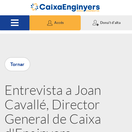
Salta al contingut principal
Accés
Dona't d'alta
P
Tornar
u
Entrevista a Joan
b
Cavallé, Director
l
General de Caixa
i