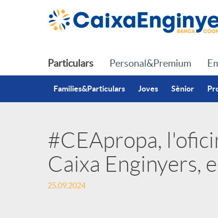
Salta al contingut principal
Particulars
Personal&Premium
Em
Families&Particulars
Joves
Sènior
Pr
#CEApropa, l'ofici
P
Caixa Enginyers, 
u
25.09.2024
b