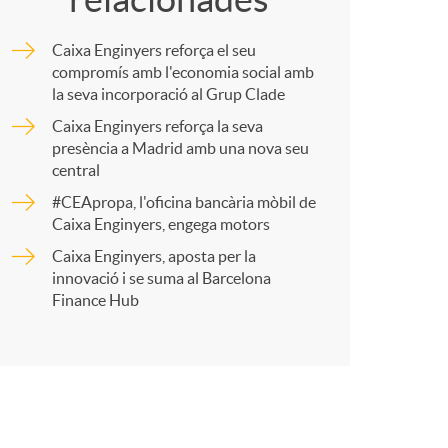
m
Caixa Enginyers reforça el seu
p
compromís amb l'economia social amb
la seva incorporació al Grup Clade
Caixa Enginyers reforça la seva
a
presència a Madrid amb una nova seu
central
r
#CEApropa, l'oficina bancària mòbil de
Caixa Enginyers, engega motors
Caixa Enginyers, aposta per la
t
innovació i se suma al Barcelona
Finance Hub
r