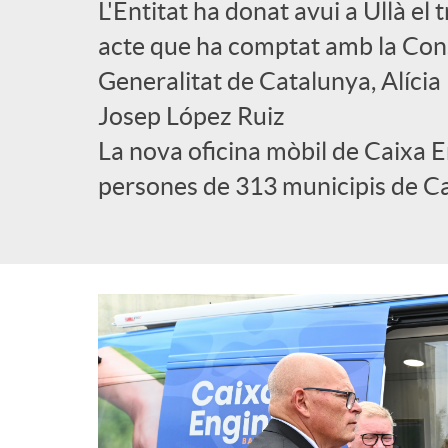
L'Entitat ha donat avui a Ullà el
l
acte que ha comptat amb la Cons
Generalitat de Catalunya, Alícia R
i
Josep López Ruiz
La nova oficina mòbil de Caixa 
c
persones de 313 municipis de C
a
d
o
r