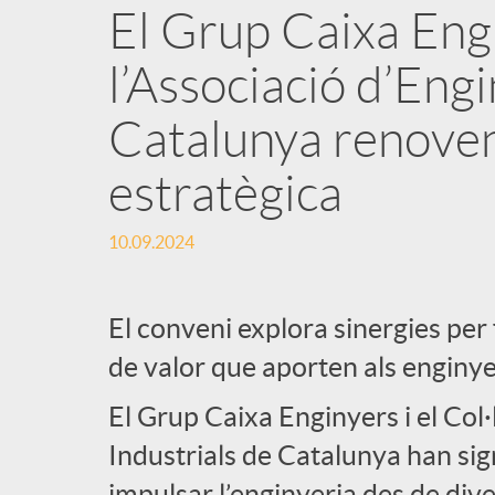
El Grup Caixa Engin
l’Associació d’Engi
Catalunya renoven 
estratègica
10.09.2024
El conveni explora sinergies per f
de valor que aporten als enginye
El Grup Caixa Enginyers i el Col·
Industrials de Catalunya han sig
impulsar l’enginyeria des de div