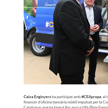
d
e
c
o
n
t
Caixa Enginyers
ha participat amb
#CEApropa
al t
i
financer d'oficina bancària mòbil impulsat per la Co
Catalunya, que ha tingut lloc avui a Ullà (Baix Empor