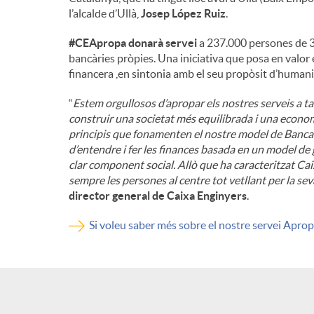
l’alcalde d’Ullà,
Josep López Ruiz
.
n
#CEApropa donarà servei
a 237.000 persones de 3
bancàries pròpies. Una iniciativa que posa en valor e
g
financera ,en sintonia amb el seu propòsit d’humanit
“
Estem orgullosos d’apropar els nostres serveis a t
u
construir una societat més equilibrada i una economi
principis que fonamenten el nostre model de Banca 
d’entendre i fer les finances basada en un model de
t
clar component social. Allò que ha caracteritzat Cai
sempre les persones al centre tot vetllant per la sev
director general de Caixa Enginyers
.
s
Si voleu saber més sobre el nostre servei Aprop