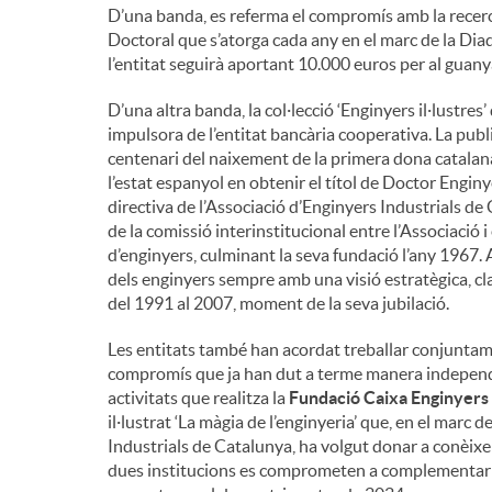
D’una banda, es referma el compromís amb la recerc
Doctoral que s’atorga cada any en el marc de la Diad
l’entitat seguirà aportant 10.000 euros per al guany
D’una altra banda, la col·lecció ‘Enginyers il·lustres’
impulsora de l’entitat bancària cooperativa. La pub
centenari del naixement de la primera dona catalana
l’estat espanyol en obtenir el títol de Doctor Enginy
directiva de l’Associació d’Enginyers Industrials de 
de la comissió interinstitucional entre l’Associació i
d’enginyers, culminant la seva fundació l’any 1967.
dels enginyers sempre amb una visió estratègica, clar
del 1991 al 2007, moment de la seva jubilació.
Les entitats també han acordat treballar conjuntame
compromís que ja han dut a terme manera independen
activitats que realitza la
Fundació Caixa Enginyers
il·lustrat ‘La màgia de l’enginyeria’ que, en el marc 
Industrials de Catalunya, ha volgut donar a conèixer
dues institucions es comprometen a complementar l