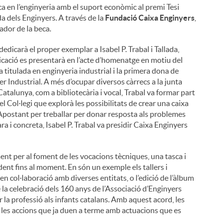
a en l’enginyeria amb el suport econòmic al premi Tesi
a dels Enginyers. A través de la
Fundació Caixa Enginyers
,
ador de la beca.
 dedicarà el proper exemplar a Isabel P. Trabal i Tallada,
licació es presentarà en l’acte d’homenatge en motiu del
 titulada en enginyeria industrial i la primera dona de
er Industrial. A més d’ocupar diversos càrrecs a la junta
Catalunya, com a bibliotecària i vocal, Trabal va formar part
 el Col·legi que explorà les possibilitats de crear una caixa
 Apostant per treballar per donar resposta als problemes
a i concreta, Isabel P. Trabal va presidir Caixa Enginyers
nt per al foment de les vocacions tècniques, una tasca i
t fins al moment. En són un exemple els tallers i
en col·laboració amb diverses entitats, o l’edició de l’àlbum
de la celebració dels 160 anys de l’Associació d’Enginyers
 la professió als infants catalans. Amb aquest acord, les
es accions que ja duen a terme amb actuacions que es