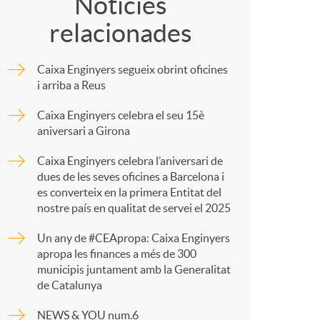
o
o
Notícies
relacionades
m
m
Caixa Enginyers segueix obrint oficines
p
a
i arriba a Reus
Caixa Enginyers celebra el seu 15è
a
aniversari a Girona
Caixa Enginyers celebra l’aniversari de
r
dues de les seves oficines a Barcelona i
es converteix en la primera Entitat del
nostre país en qualitat de servei el 2025
t
Un any de #CEApropa: Caixa Enginyers
apropa les finances a més de 300
municipis juntament amb la Generalitat
de Catalunya
NEWS & YOU num.6