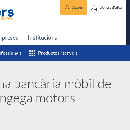
Accés
Dona't d'alta
preses
Institucions
ofessionals
Productes i serveis
na bancària mòbil de
engega motors