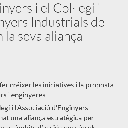
yers i el Col·legi i
nyers Industrials de
la seva aliança
i
er créixer les iniciatives i la proposta
rs i enginyeres
l
legi i l’Associació d’Enginyers
nat una aliança estratègica per
ersos àmbits d’acció com són els